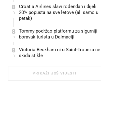
8
Croatia Airlines slavi rođendan i dijeli
h
20% popusta na sve letove (ali samo u
petak)
8
Tommy podržao platformu za sigurniji
h
boravak turista u Dalmaciji
8
Victoria Beckham ni u Saint-Tropezu ne
h
skida štikle
PRIKAŽI JOŠ VIJESTI