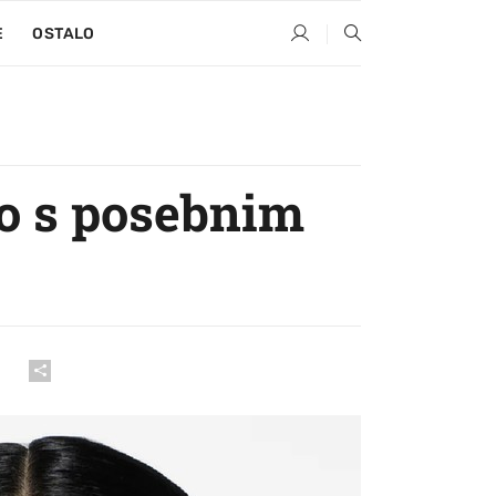
E
OSTALO
lo s posebnim