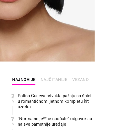
NAJNOVIJE
NAJČITANIJE
VEZANO
2
Polina Guseva privukla pažnju na špici
h
u romantičnom ljetnom kompletu hit
uzorka
7
"Normalne je**ne naočale" odgovor su
h
na sve pametnije uređaje