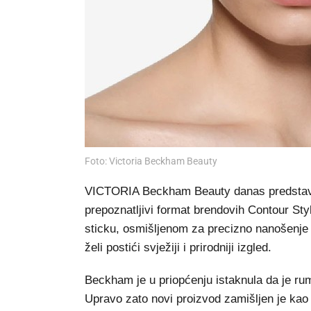
Foto: Victoria Beckham Beauty
VICTORIA Beckham Beauty danas predstavlja 
prepoznatljivi format brendovih Contour St
sticku, osmišljenom za precizno nanošenje b
želi postići svježiji i prirodniji izgled.
Beckham je u priopćenju istaknula da je rum
Upravo zato novi proizvod zamišljen je kao 