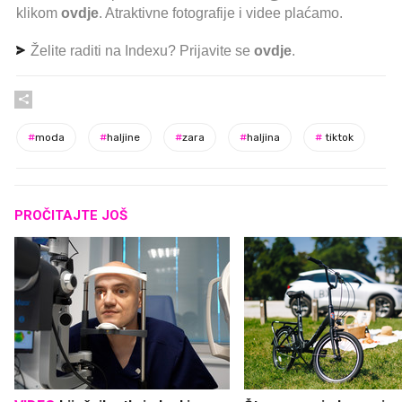
klikom
ovdje
. Atraktivne fotografije i videe plaćamo.
Želite raditi na Indexu? Prijavite se
ovdje
.
#
moda
#
haljine
#
zara
#
haljina
#
tiktok
PROČITAJTE JOŠ