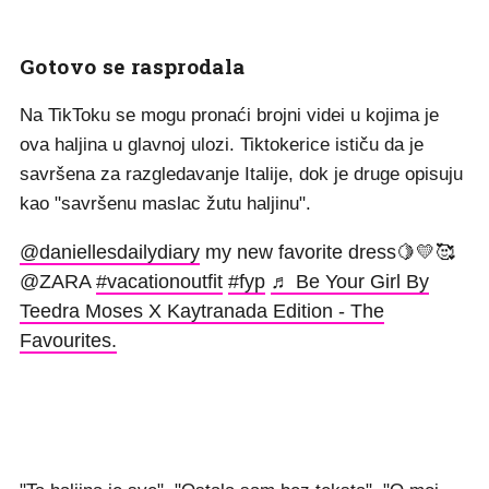
Gotovo se rasprodala
Na TikToku se mogu pronaći brojni videi u kojima je
ova haljina u glavnoj ulozi. Tiktokerice ističu da je
savršena za razgledavanje Italije, dok je druge opisuju
kao "savršenu maslac žutu haljinu".
@daniellesdailydiary
my new favorite dress🍋💛🥰
@ZARA
#vacationoutfit
#fyp
♬ Be Your Girl By
Teedra Moses X Kaytranada Edition - The
Favourites.