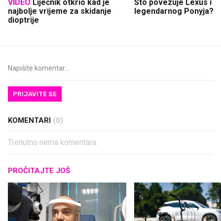
VIDEO
Liječnik otkrio kad je
Što povezuje Lexus i
najbolje vrijeme za skidanje
legendarnog Ponyja?
dioptrije
PRIJAVITE SE
KOMENTARI
(0)
Trenutno nema komentara.
PROČITAJTE JOŠ