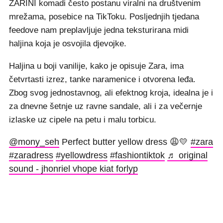
ZARINI komadi često postanu viralni na društvenim
mrežama, posebice na TikToku. Posljednjih tjedana
feedove nam preplavljuje jedna teksturirana midi
haljina koja je osvojila djevojke.
Haljina u boji vanilije, kako je opisuje Zara, ima
četvrtasti izrez, tanke naramenice i otvorena leđa.
Zbog svog jednostavnog, ali efektnog kroja, idealna je i
za dnevne šetnje uz ravne sandale, ali i za večernje
izlaske uz cipele na petu i malu torbicu.
@mony_seh
Perfect butter yellow dress 😩💛
#zara
#zaradress
#yellowdress
#fashiontiktok
♬ original
sound - jhonriel vhope kiat forlyp