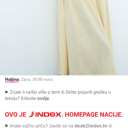
Haljina
, Zara, 39.95 eura
Znate li nešto više o temi ili želite prijaviti grešku u
tekstu? Kliknite
ovdje
.
Imate važnu priču? Javite se na
desk@index.hr
ili