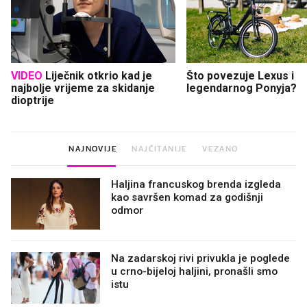
VIDEO
Liječnik otkrio kad je
Što povezuje Lexus i
najbolje vrijeme za skidanje
legendarnog Ponyja?
dioptrije
NAJNOVIJE
NAJČITANIJE
VEZANO
Haljina francuskog brenda izgleda
kao savršen komad za godišnji
odmor
Na zadarskoj rivi privukla je poglede
u crno-bijeloj haljini, pronašli smo
istu