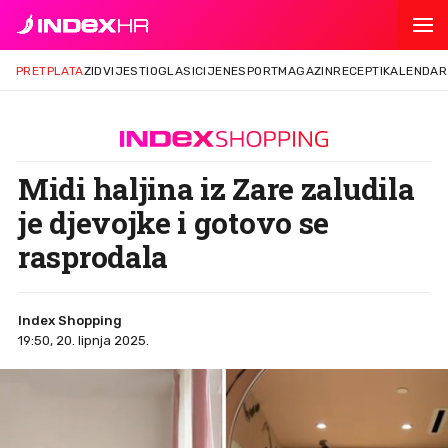
PRETPLATA
ZID
VIJESTI
OGLASI
CIJENE
SPORT
MAGAZIN
RECEPTI
KALENDAR
Midi haljina iz Zare zaludila
je djevojke i gotovo se
rasprodala
Index Shopping
19:50, 20. lipnja 2025.