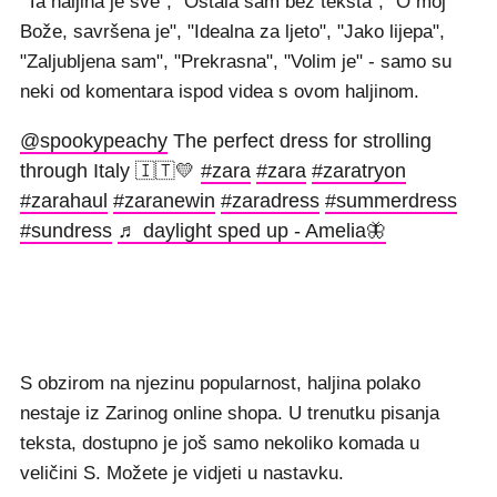
"Ta haljina je sve", "Ostala sam bez teksta", "O moj
Bože, savršena je", "Idealna za ljeto", "Jako lijepa",
"Zaljubljena sam", "Prekrasna", "Volim je" - samo su
neki od komentara ispod videa s ovom haljinom.
@spookypeachy
The perfect dress for strolling
through Italy 🇮🇹💛
#zara
#zara
#zaratryon
#zarahaul
#zaranewin
#zaradress
#summerdress
#sundress
♬ daylight sped up - Amelia🦋
S obzirom na njezinu popularnost, haljina polako
nestaje iz Zarinog online shopa. U trenutku pisanja
teksta, dostupno je još samo nekoliko komada u
veličini S. Možete je vidjeti u nastavku.