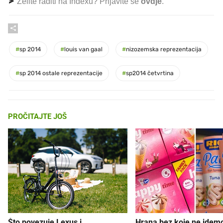
Želite raditi na Indexu? Prijavite se
ovdje
.
#
sp 2014
#
louis van gaal
#
nizozemska reprezentacija
#
sp 2014 ostale reprezentacije
#
sp2014 četvrtina
PROČITAJTE JOŠ
Što povezuje Lexus i
Hrana bez koje ne idem