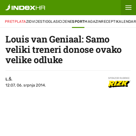
PRETPLATA
ZID
VIJESTI
OGLASI
CIJENE
SPORT
MAGAZIN
RECEPTI
KALENDA
Louis van Geniaal: Samo
veliki treneri donose ovako
velike odluke
L.Š.
SPONZOR RUBRIKE
12:07, 06. srpnja 2014.