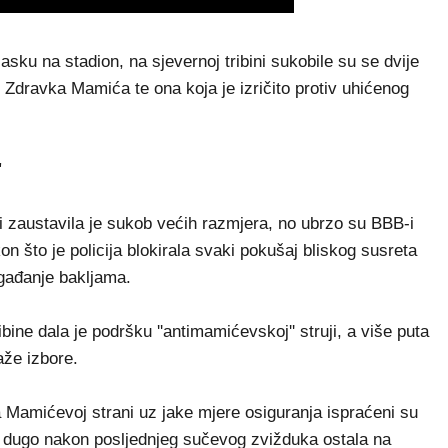
sku na stadion, na sjevernoj tribini sukobile su se dvije
 Zdravka Mamića te ona koja je izričito protiv uhićenog
'
 i zaustavila je sukob većih razmjera, no ubrzo su BBB-i
 što je policija blokirala svaki pokušaj bliskog susreta
 gađanje bakljama.
ibine dala je podršku ''antimamićevskoj'' struji, a više puta
aže izbore.
 Mamićevoj strani uz jake mjere osiguranja ispraćeni su
oš dugo nakon posljednjeg sučevog zvižduka ostala na