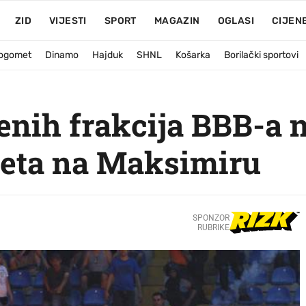
ZID
VIJESTI
SPORT
MAGAZIN
OGLASI
CIJEN
ogomet
Dinamo
Hajduk
SHNL
Košarka
Borilački sportovi
enih frakcija BBB-a n
eta na Maksimiru
SPONZOR
RUBRIKE