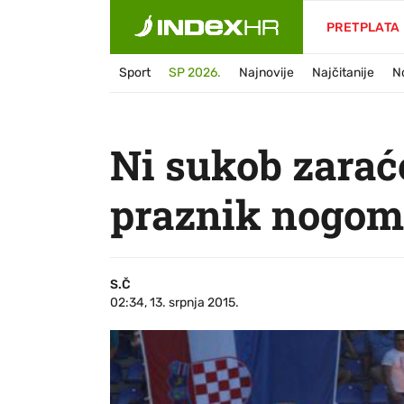
PRETPLATA
Sport
SP 2026.
Najnovije
Najčitanije
N
Ni sukob zarać
praznik nogom
S.Č
02:34, 13. srpnja 2015.