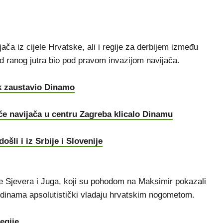
a iz cijele Hrvatske, ali i regije za derbijem između
d ranog jutra bio pod pravom invazijom navijača.
k zaustavio Dinamo
će navijača u centru Zagreba klicalo Dinamu
šli i iz Srbije i Slovenije
če Sjevera i Juga, koji su pohodom na Maksimir pokazali
 godinama apsolutistički vladaju hrvatskim nogometom.
regije