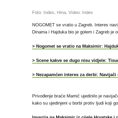
Foto: Index, Hina, Video: Index
NOGOMET se vratio u Zagreb. Interes navijač
Dinama i Hajduka bio je golem i Zagreb je o
> Nogomet se vratio na Maksimir: Hajdu
> Scene kakve se dugo nisu vidjele: Tisu
> Nezapamćen interes za derbi: Navijači do
Privođenje braće Mamić ujedinilo je navija
kako su ujedinjeni u borbi protiv ljudi koji
Invazija na Maksimir iz cijele Hrvatske i 