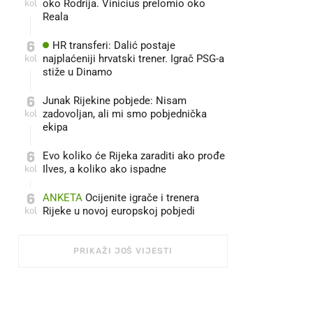
kol
oko Rodrija. Vinicius prelomio oko
Reala
6
HR transferi: Dalić postaje
kol
najplaćeniji hrvatski trener. Igrač PSG-a
stiže u Dinamo
6
Junak Rijekine pobjede: Nisam
kol
zadovoljan, ali mi smo pobjednička
ekipa
6
Evo koliko će Rijeka zaraditi ako prođe
kol
Ilves, a koliko ako ispadne
6
ANKETA
Ocijenite igrače i trenera
kol
Rijeke u novoj europskoj pobjedi
PRIKAŽI JOŠ VIJESTI