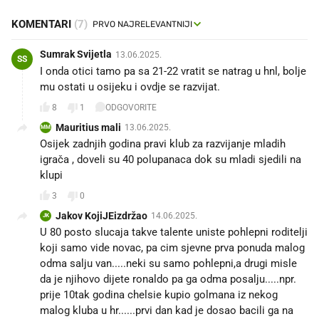
KOMENTARI
(7)
Sumrak Svijetla
13.06.2025.
SS
I onda otici tamo pa sa 21-22 vratit se natrag u hnl, bolje
mu ostati u osijeku i ovdje se razvijat.
8
1
ODGOVORITE
Mauritius mali
13.06.2025.
MM
Osijek zadnjih godina pravi klub za razvijanje mladih
igrača , doveli su 40 polupanaca dok su mladi sjedili na
klupi
3
0
Jakov KojiJEizdržao
14.06.2025.
JK
U 80 posto slucaja takve talente uniste pohlepni roditelji
koji samo vide novac, pa cim sjevne prva ponuda malog
odma salju van.....neki su samo pohlepni,a drugi misle
da je njihovo dijete ronaldo pa ga odma posalju.....npr.
prije 10tak godina chelsie kupio golmana iz nekog
malog kluba u hr......prvi dan kad je dosao bacili ga na