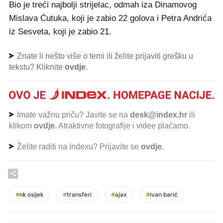
Bio je treći najbolji strijelac, odmah iza Dinamovog
Mislava Ćutuka, koji je zabio 22 golova i Petra Andrića
iz Sesveta, koji je zabio 21.
Znate li nešto više o temi ili želite prijaviti grešku u
tekstu? Kliknite
ovdje
.
Imate važnu priču? Javite se na
desk@index.hr
ili
klikom
ovdje
. Atraktivne fotografije i videe plaćamo.
Želite raditi na Indexu? Prijavite se
ovdje
.
#
nk osijek
#
transferi
#
ajax
#
ivan barić