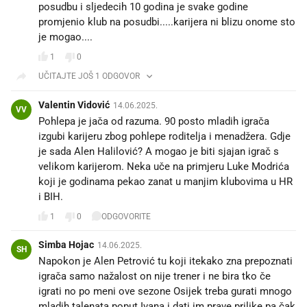
posudbu i sljedecih 10 godina je svake godine
promjenio klub na posudbi.....karijera ni blizu onome sto
je mogao....
1
0
UČITAJTE JOŠ 1 ODGOVOR
Valentin Vidović
14.06.2025.
VV
Pohlepa je jača od razuma. 90 posto mladih igrača
izgubi karijeru zbog pohlepe roditelja i menadžera. Gdje
je sada Alen Halilović? A mogao je biti sjajan igrač s
velikom karijerom. Neka uče na primjeru Luke Modrića
koji je godinama pekao zanat u manjim klubovima u HR
i BIH.
1
0
ODGOVORITE
Simba Hojac
14.06.2025.
SH
Napokon je Alen Petrović tu koji itekako zna prepoznati
igrača samo nažalost on nije trener i ne bira tko če
igrati no po meni ove sezone Osijek treba gurati mnogo
mladih talenata poput Ivana i dati im prave prilike pa čak