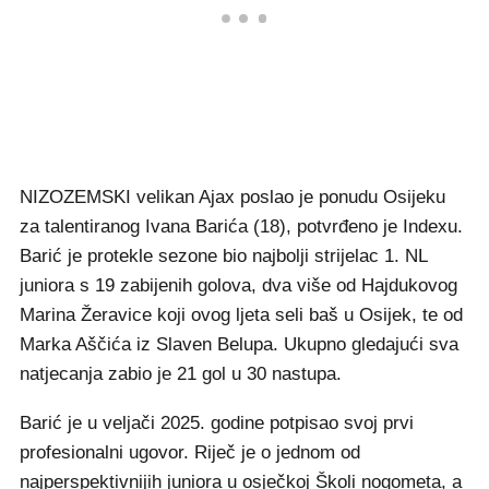
NIZOZEMSKI velikan Ajax poslao je ponudu Osijeku
za talentiranog Ivana Barića (18), potvrđeno je Indexu.
Barić je protekle sezone bio najbolji strijelac 1. NL
juniora s 19 zabijenih golova, dva više od Hajdukovog
Marina Žeravice koji ovog ljeta seli baš u Osijek, te od
Marka Aščića iz Slaven Belupa. Ukupno gledajući sva
natjecanja zabio je 21 gol u 30 nastupa.
Barić je u veljači 2025. godine potpisao svoj prvi
profesionalni ugovor. Riječ je o jednom od
najperspektivnijih juniora u osječkoj Školi nogometa, a