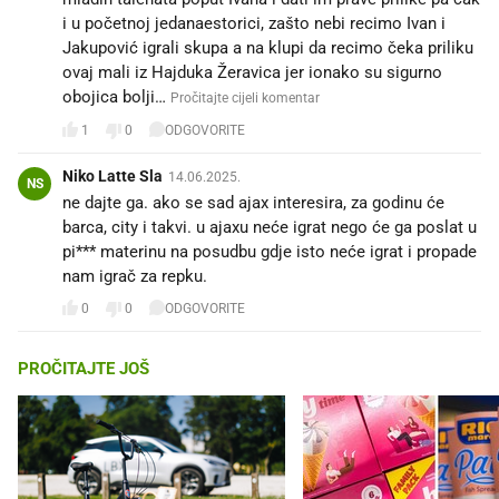
i u početnoj jedanaestorici, zašto nebi recimo Ivan i
Jakupović igrali skupa a na klupi da recimo čeka priliku
ovaj mali iz Hajduka Žeravica jer ionako su sigurno
obojica bolji…
Pročitajte cijeli komentar
1
0
ODGOVORITE
Niko Latte Sla
14.06.2025.
NS
ne dajte ga. ako se sad ajax interesira, za godinu će
barca, city i takvi. u ajaxu neće igrat nego će ga poslat u
pi*** materinu na posudbu gdje isto neće igrat i propade
nam igrač za repku.
0
0
ODGOVORITE
PROČITAJTE JOŠ