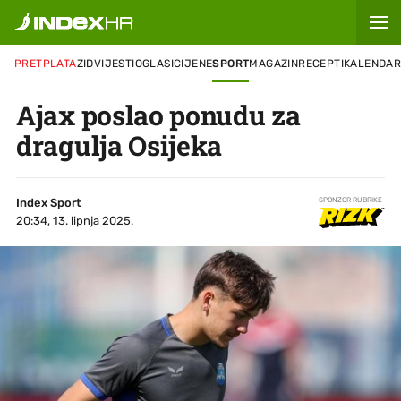
PRETPLATA
ZID
VIJESTI
OGLASI
CIJENE
SPORT
MAGAZIN
RECEPTI
KALENDA
Ajax poslao ponudu za
dragulja Osijeka
Index Sport
SPONZOR RUBRIKE
20:34, 13. lipnja 2025.