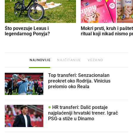
Što povezuje Lexus i
Mokri prsti, kruh i paštet
legendarnog Ponyja?
ritual koji nikad nismo p
NAJNOVIJE
NAJČITANIJE
VEZANO
Top transferi: Senzacionalan
preokret oko Rodrija. Vinicius
prelomio oko Reala
HR transferi: Dalić postaje
najplaćeniji hrvatski trener. Igrač
PSG-a stiže u Dinamo