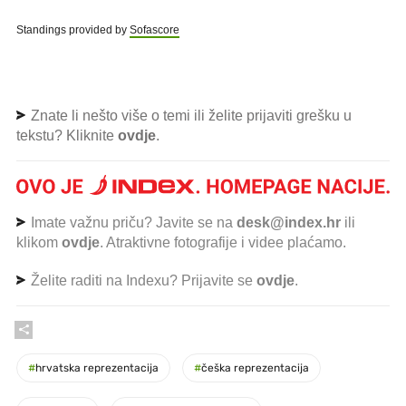
Standings provided by
Sofascore
Znate li nešto više o temi ili želite prijaviti grešku u
tekstu? Kliknite
ovdje
.
Imate važnu priču? Javite se na
desk@index.hr
ili
klikom
ovdje
. Atraktivne fotografije i videe plaćamo.
Želite raditi na Indexu? Prijavite se
ovdje
.
#
hrvatska reprezentacija
#
češka reprezentacija