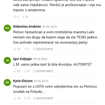
vide samo Hajdukovci. Perišić je profesionalac i nije mu
mjesto s amaterima.
1
0
Robertino Grubisic
09.06.2025.
RG
Perisic fantastican a svim mrziteljima maestra Luke
nemam sta drugo da kazem nego da ste TESKI jadnici.
Sve pohvale reprezentaciji na vecerasnjoj partiji.
13
1
ODGOVORITE
Igor Suljagic
09.06.2025.
IS
L.M. samo jedna riječ bi bila dovoljna. AUTORITET
21
0
ODGOVORITE
Kyrie Eleison
09.06.2025.
KE
Popisam se u USTA onim seljoberima sto su Perisicu
zvizdali na Poljudu...
12
2
ODGOVORITE