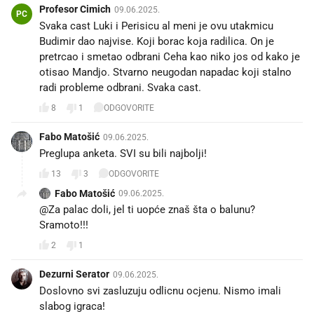
Profesor Cimich
09.06.2025.
PC
Svaka cast Luki i Perisicu al meni je ovu utakmicu
Budimir dao najvise. Koji borac koja radilica. On je
pretrcao i smetao odbrani Ceha kao niko jos od kako je
otisao Mandjo. Stvarno neugodan napadac koji stalno
radi probleme odbrani. Svaka cast.
8
1
ODGOVORITE
Fabo Matošić
09.06.2025.
Preglupa anketa. SVI su bili najbolji!
13
3
ODGOVORITE
Fabo Matošić
09.06.2025.
@Za palac doli, jel ti uopće znaš šta o balunu?
Sramoto!!!
2
1
Dezurni Serator
09.06.2025.
Doslovno svi zasluzuju odlicnu ocjenu. Nismo imali
slabog igraca!