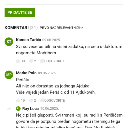
PRIJAVITE SE
KOMENTARI
(31)
Komen Tarčić
09.06.2025.
KT
Svi su večeras bili na visini zadatka, na čelu s doktorom
nogometa Modrićem.
30
2
ODGOVORITE
Marko Polo
09.06.2025.
MP
Perišić👍🏻
Ali nije on dorastao za jednoga Ajduka 🤣
Više vrijedi jedan Perišić od 11 Ajdukovih. ✅
19
2
ODGOVORITE
Ray Luca
10.06.2025.
RL
Nejc pišeš gluposti. Svi treneri koji su radili s Perišićem
govore da je potpuno predan nogometu i treningu te ga
ističu kao primjer mladim igračima. Ovo što ti pišeš