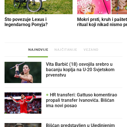
Što povezuje Lexus i
Mokri prsti, kruh i paštet
legendarnog Ponyja?
ritual koji nikad nismo p
NAJNOVIJE
NAJČITANIJE
VEZANO
Vita Barbić (18) osvojila srebro u
bacanju koplja na U-20 Svjetskom
prvenstvu
HR transferi: Gattuso komentirao
propali transfer Ivanovića. Bišćan
ima novi posao
Bišćan predstavljen u Ujedinjenim