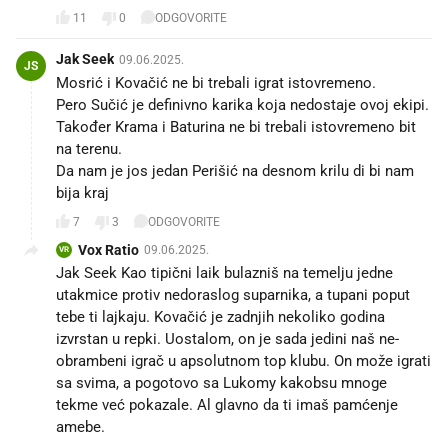
11
0
ODGOVORITE
Jak Seek
09.06.2025.
JS
Mosrić i Kovačić ne bi trebali igrat istovremeno.
Pero Sučić je definivno karika koja nedostaje ovoj ekipi.
Također Krama i Baturina ne bi trebali istovremeno bit
na terenu.
Da nam je jos jedan Perišić na desnom krilu di bi nam
bija kraj
7
3
ODGOVORITE
Vox Ratio
09.06.2025.
VR
Jak Seek Kao tipični laik bulazniš na temelju jedne
utakmice protiv nedoraslog suparnika, a tupani poput
tebe ti lajkaju. Kovačić je zadnjih nekoliko godina
izvrstan u repki. Uostalom, on je sada jedini naš ne-
obrambeni igrač u apsolutnom top klubu. On može igrati
sa svima, a pogotovo sa Lukomy kakobsu mnoge
tekme već pokazale. Al glavno da ti imaš pamćenje
amebe.