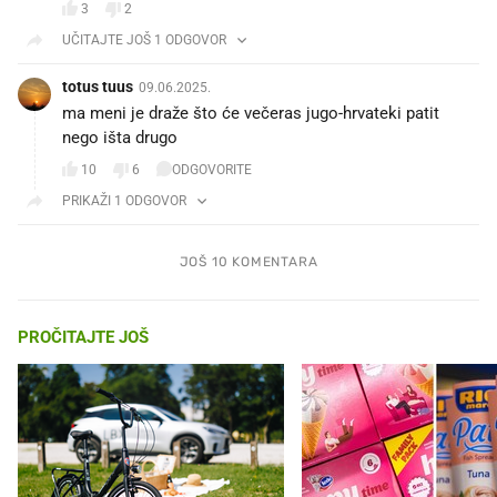
3
2
UČITAJTE JOŠ 1 ODGOVOR
totus tuus
09.06.2025.
ma meni je draže što će večeras jugo-hrvateki patit
nego išta drugo 😝🤣
10
6
ODGOVORITE
PRIKAŽI 1 ODGOVOR
JOŠ 10 KOMENTARA
PROČITAJTE JOŠ