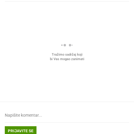
PROČITAJTE JOŠ
Što povezuje Lexus i
Mokri prsti, kruh i paštet
legendarnog Ponyja?
ritual koji nikad nismo p
PRIJAVITE SE