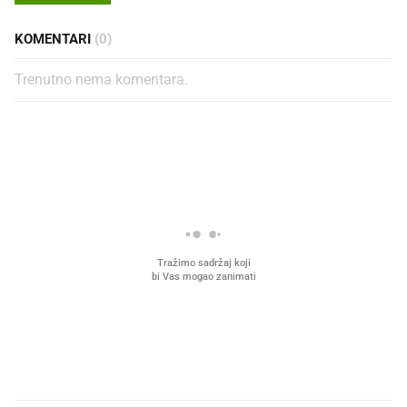
KOMENTARI
(0)
Trenutno nema komentara.
PROČITAJTE JOŠ
Što povezuje Lexus i
Mokri prsti, kruh i paštet
legendarnog Ponyja?
ritual koji nikad nismo p