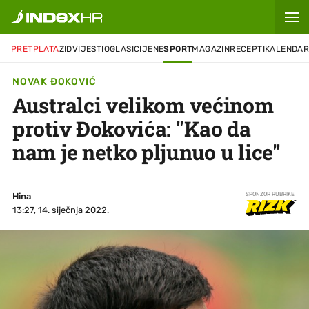
PRETPLATA
ZID
VIJESTI
OGLASI
CIJENE
SPORT
MAGAZIN
RECEPTI
KALENDA
NOVAK ĐOKOVIĆ
Australci velikom većinom
protiv Đokovića: "Kao da
nam je netko pljunuo u lice"
Hina
SPONZOR RUBRIKE
13:27, 14. siječnja 2022.