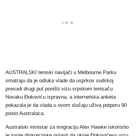
AUSTRALSKI teniski navijači u Melbourne Parku
smatraju da je odluka vlade da usprkos sudskoj
presudi drugi put poništi vizu srpskom tenisaču
Novaku Đokoviću ispravna, a internetska anketa
pokazala je da vlada u ovom slučaju uživa potporu 90
posto Australaca.
Australski ministar za imigraciju Alex Hawke iskoristio
je svoje diskrecijske ovlasti da ukine Đokovićevu vizu