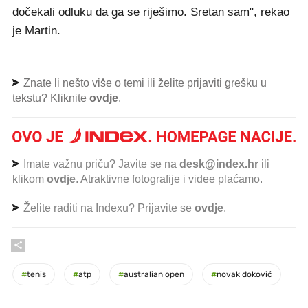
dočekali odluku da ga se riješimo. Sretan sam", rekao
je Martin.
Znate li nešto više o temi ili želite prijaviti grešku u
tekstu? Kliknite
ovdje
.
Imate važnu priču? Javite se na
desk@index.hr
ili
klikom
ovdje
. Atraktivne fotografije i videe plaćamo.
Želite raditi na Indexu? Prijavite se
ovdje
.
#
tenis
#
atp
#
australian open
#
novak đoković