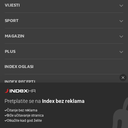
VIJESTI
SPORT
MAGAZIN
PLUS
INDEX OGLASI
INDEX RECEPTI
INFO
Pretplatite se na
Index bez reklama
Čitanje bez reklama
Oglašavanje
Zaposli se na Indexu
Kontakt
Impressum
Uvjeti
Brže učitavanje stranica
korištenja
Postavke kolačića
Otkažite kad god želite