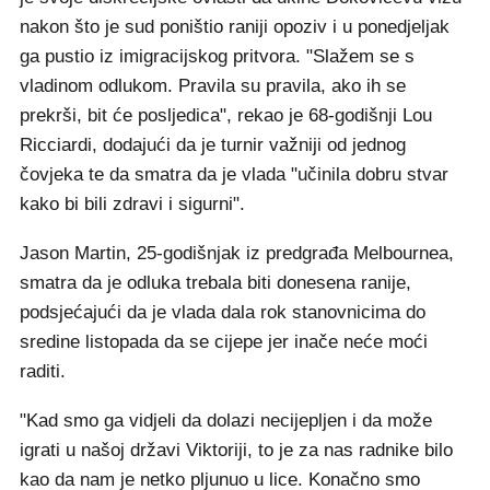
nakon što je sud poništio raniji opoziv i u ponedjeljak
ga pustio iz imigracijskog pritvora. "Slažem se s
vladinom odlukom. Pravila su pravila, ako ih se
prekrši, bit će posljedica", rekao je 68-godišnji Lou
Ricciardi, dodajući da je turnir važniji od jednog
čovjeka te da smatra da je vlada "učinila dobru stvar
kako bi bili zdravi i sigurni".
Jason Martin, 25-godišnjak iz predgrađa Melbournea,
smatra da je odluka trebala biti donesena ranije,
podsjećajući da je vlada dala rok stanovnicima do
sredine listopada da se cijepe jer inače neće moći
raditi.
"Kad smo ga vidjeli da dolazi necijepljen i da može
igrati u našoj državi Viktoriji, to je za nas radnike bilo
kao da nam je netko pljunuo u lice. Konačno smo