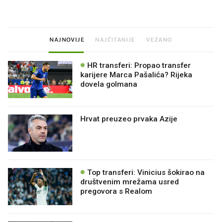
prerasli
NAJNOVIJE
NAJČITANIJE
VEZANO
HR transferi: Propao transfer
karijere Marca Pašalića? Rijeka
dovela golmana
Hrvat preuzeo prvaka Azije
Top transferi: Vinicius šokirao na
društvenim mrežama usred
pregovora s Realom