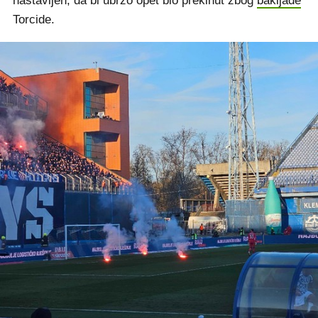
nastavljen, da bi ubrzo opet bio prekinut zbog
bakljade
Torcide.