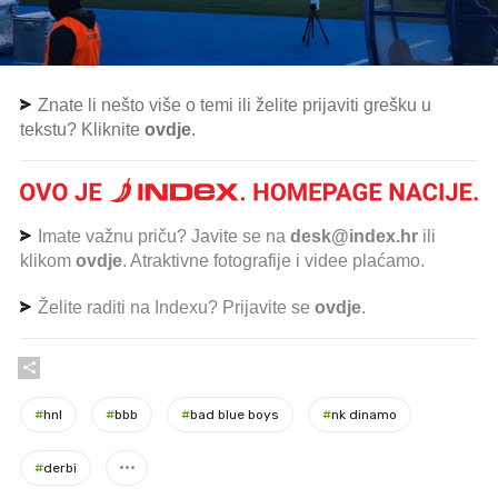
Znate li nešto više o temi ili želite prijaviti grešku u
tekstu? Kliknite
ovdje
.
Imate važnu priču? Javite se na
desk@index.hr
ili
klikom
ovdje
. Atraktivne fotografije i videe plaćamo.
Želite raditi na Indexu? Prijavite se
ovdje
.
#
hnl
#
bbb
#
bad blue boys
#
nk dinamo
#
derbi