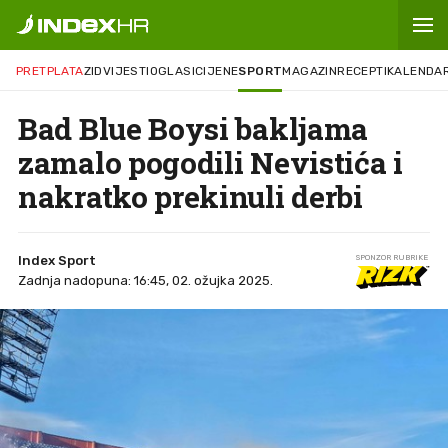
PRETPLATA
ZID
VIJESTI
OGLASI
CIJENE
SPORT
MAGAZIN
RECEPTI
KALENDA
Bad Blue Boysi bakljama
zamalo pogodili Nevistića i
nakratko prekinuli derbi
Index Sport
SPONZOR RUBRIKE
Zadnja nadopuna: 16:45, 02. ožujka 2025.