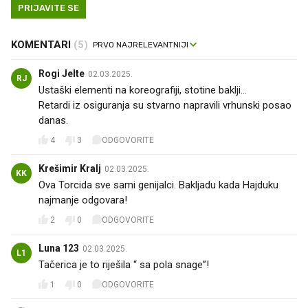
PRIJAVITE SE
KOMENTARI
(5)
Rogi Jelte
02.03.2025.
RJ
Ustaški elementi na koreografiji, stotine baklji...
Retardi iz osiguranja su stvarno napravili vrhunski posao
danas.
4
3
ODGOVORITE
Krešimir Kralj
02.03.2025.
KK
Ova Torcida sve sami genijalci. Bakljadu kada Hajduku
najmanje odgovara!
2
0
ODGOVORITE
Luna 123
02.03.2025.
L1
Tačerica je to riješila “ sa pola snage”!
1
0
ODGOVORITE