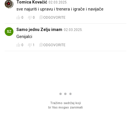
Tomica Kovačić
02.03.2025.
sve najuriti i upravu i trenera i igrače i navijače
0
0
ODGOVORITE
Samo jednu Zelju imam
02.03.2025.
SZ
Genijalci
0
1
ODGOVORITE
PROČITAJTE JOŠ
Što povezuje Lexus i
Mokri prsti, kruh i pašt
legendarnog Ponyja?
Ljetni ritual koji nikad 