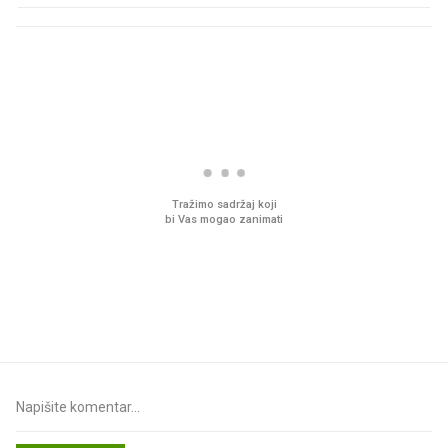
PROČITAJTE JOŠ
Što povezuje Lexus i
Mokri prsti, kruh i pašt
legendarnog Ponyja?
Ljetni ritual koji nikad 
prerasli