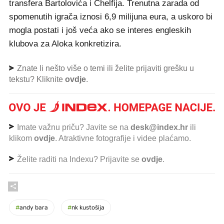
transfera Bartolovića i Chelfija. Trenutna zarada od
spomenutih igrača iznosi 6,9 milijuna eura, a uskoro bi
mogla postati i još veća ako se interes engleskih
klubova za Aloka konkretizira.
Znate li nešto više o temi ili želite prijaviti grešku u
tekstu? Kliknite
ovdje
.
Imate važnu priču? Javite se na
desk@index.hr
ili
klikom
ovdje
. Atraktivne fotografije i videe plaćamo.
Želite raditi na Indexu? Prijavite se
ovdje
.
#
andy bara
#
nk kustošija