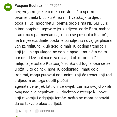
Pospani Budničar
11.07.2025.
PB
nevjerojatno je kako nitko ne vidi ništa sporno u
ovome... neki klub - u Africi ili Hrvatskoj - tu djecu
odgaja i uči nogometu i prema propisima NE SMIJE s
njima potpisati ugovore jer su djeca. dođe Bara, mahne
starcima s par novčanica, klinac se prebaci u Kustošiju
na 6 mjeseci, dijete postane punoljetno i ovaj ga plasira
van za milijune. klub gdje je mali 10 godina trenirao i
koji je u njega ulagao ne dobije apsolutno ništa osim
par centi tzv. naknade za razvoj. koliko od tih 7,4
milijuna je ostalo Kustošiji? koliko od tog iznosa će se
uložiti u to da neki novi 10-godišnjaci imaju gdje
trenirati, mogu putovati na turnire, koji će trener koji radi
s djecom od toga dobiti plaću?
agenata će uvijek biti, oni će uvijek uzimati svoj dio - ali
ovaj način je neprihvatljiv i direktno oštećuje klubove
koji stvaraju i odgajaju igrače. nešto se mora napraviti
da se takva praksa spriječi.
6
7
ODGOVORITE