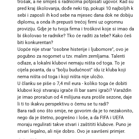
trošak, a ne smiješ s radnicima potpisati ugovor. Kad su
pred kraj školovanja, dođe neki tip, pokupi 10 najboljih k
sebi i zaposli ih kod sebe na mjesec dana dok ne dobiju
diplomu, a onda ih prepusti trećoj firmi uz ogromnu
proviziju. Gdje je tu tvoja firma i troškovi koje si imao da
bi školovao te radnike? Tko će raditi za tebe? Kako ćeš
biti konkurentan?
Uopće nije stvar "osobne histerije i ljubomore", ovo je
pogubno za nogomet u tzv. malim zemljama. Talenti
odlaze, a lokalni klubovi nemaju ništa od toga. To je
cijela poanta, da u "bolju budućnost" idu iz kluba koji
nema ništa od toga i koji ništa nije uložio.
U članku se piše o 7,4 mil eura - koliko toga će dobiti
klubovi koji stvaraju igrače ili bar sami igrači? Varaždin
je imao proračun od 4 milijuna eura prošle sezone, daje
li ti to ikakvu perspektivu o čemu se tu radi?
Bara radi ono što smije, ne govorim da je to nezakonito,
nego da je štetno, pogrešno i loše, a da FIFA i UEFA
moraju regulirati takve stvari i zaštititi klubove. Puno je
stvari legalno, ali nije dobro. Ovo je savršeni primjer.