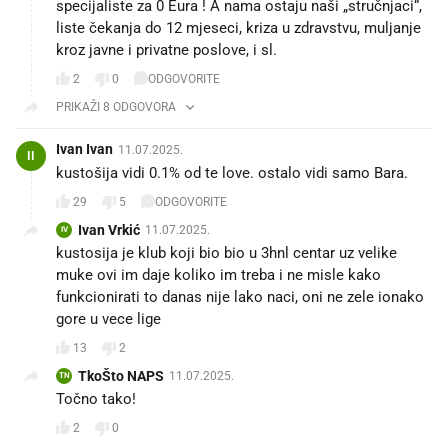
specijaliste za 0 Eura ! A nama ostaju naši „stručnjaci“,
liste čekanja do 12 mjeseci, kriza u zdravstvu, muljanje
kroz javne i privatne poslove, i sl.
2
0
ODGOVORITE
PRIKAŽI 8 ODGOVORA
Ivan Ivan
11.07.2025.
II
kustošija vidi 0.1% od te love. ostalo vidi samo Bara.
29
5
ODGOVORITE
Ivan Vrkić
11.07.2025.
IV
kustosija je klub koji bio bio u 3hnl centar uz velike
muke ovi im daje koliko im treba i ne misle kako
funkcionirati to danas nije lako naci, oni ne zele ionako
gore u vece lige
13
2
TkoŠto NAPS
11.07.2025.
TN
Točno tako!
2
0