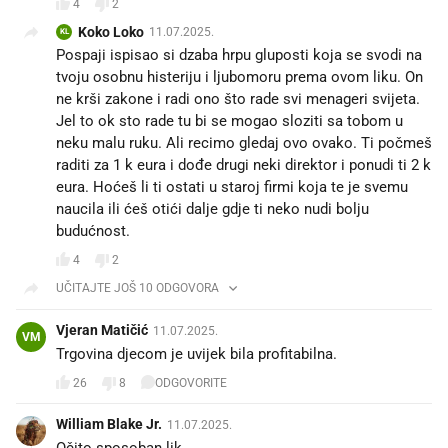
4
2
Koko Loko
11.07.2025.
KL
Pospaji ispisao si dzaba hrpu gluposti koja se svodi na
tvoju osobnu histeriju i ljubomoru prema ovom liku. On
ne krši zakone i radi ono što rade svi menageri svijeta.
Jel to ok sto rade tu bi se mogao sloziti sa tobom u
neku malu ruku. Ali recimo gledaj ovo ovako. Ti počmeš
raditi za 1 k eura i dođe drugi neki direktor i ponudi ti 2 k
eura. Hoćeš li ti ostati u staroj firmi koja te je svemu
naucila ili ćeš otići dalje gdje ti neko nudi bolju
budućnost.
4
2
UČITAJTE JOŠ 10 ODGOVORA
Vjeran Matičić
11.07.2025.
VM
Trgovina djecom je uvijek bila profitabilna.
26
8
ODGOVORITE
William Blake Jr.
11.07.2025.
Očito sposoban lik.