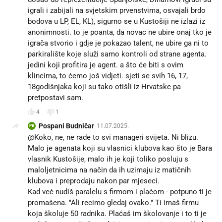
igrali i zabijali na svjetskim prvenstvima, osvajali brdo
bodova u LP, EL, KL), sigurno se u Kustošiji ne izlazi iz
anonimnosti. to je poanta, da novac ne ubire onaj tko je
igrača stvorio i gdje je pokazao talent, ne ubire ga ni to
parkiralište koje služi samo kontroli od strane agenta.
jedini koji profitira je agent. a što će biti s ovim
klincima, to ćemo još vidjeti. sjeti se svih 16, 17,
18godišnjaka koji su tako otišli iz Hrvatske pa
pretpostavi sam.
4
1
Pospani Budničar
11.07.2025.
PB
@Koko, ne, ne rade to svi manageri svijeta. Ni blizu.
Malo je agenata koji su vlasnici klubova kao što je Bara
vlasnik Kustošije, malo ih je koji toliko posluju s
maloljetnicima na način da ih uzimaju iz matičnih
klubova i preprodaju nakon par mjeseci.
Kad već nudiš paralelu s firmom i plaćom - potpuno ti je
promašena. "Ali recimo gledaj ovako." Ti imaš firmu
koja školuje 50 radnika. Plaćaš im školovanje i to ti je