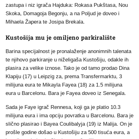
zastupa i niz igrača Hajduka: Rokasa Pukštasa, Nou
Skoka, Domagoja Begonju, a na Poljud je doveo i
Mihaela Žapera te Josipa Brekala.
Kustošija mu je omiljeno parkiralište
Barina specijalnost je pronalaženje anonimnih talenata
te njihovo parkiranje u niželigaša Kustošiju, odakle ih
plasira za velike iznose. Tako je od tamo prodao Dina
Klapiju (17) u Leipzig za, prema Transfermarktu, 3
milijuna eura te Mikayla Fayea (18) za 1.5 milijuna
eura u Barcelonu. Bara je Fayea doveo iz Senegala.
Sada je Faye igrač Rennesa, koji ga je platio 10.3
milijuna eura i ima opciju povratka u Barcelonu. Bara je
slično plasirao i Bayea Coulibalyja (19) iz Malija. On je
prošle godine došao u Kustošiju za 500 tisuća eura, a