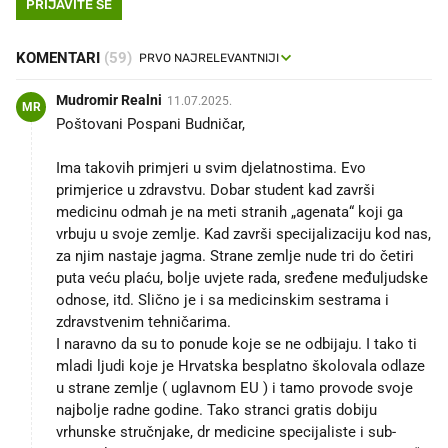
PRIJAVITE SE
KOMENTARI
(59)
Mudromir Realni
11.07.2025.
MR
Poštovani Pospani Budničar,
Ima takovih primjeri u svim djelatnostima. Evo
primjerice u zdravstvu. Dobar student kad završi
medicinu odmah je na meti stranih „agenata“ koji ga
vrbuju u svoje zemlje. Kad završi specijalizaciju kod nas,
za njim nastaje jagma. Strane zemlje nude tri do četiri
puta veću plaću, bolje uvjete rada, sređene međuljudske
odnose, itd. Slično je i sa medicinskim sestrama i
zdravstvenim tehničarima.
I naravno da su to ponude koje se ne odbijaju. I tako ti
mladi ljudi koje je Hrvatska besplatno školovala odlaze
u strane zemlje ( uglavnom EU ) i tamo provode svoje
najbolje radne godine. Tako stranci gratis dobiju
vrhunske stručnjake, dr medicine specijaliste i sub-