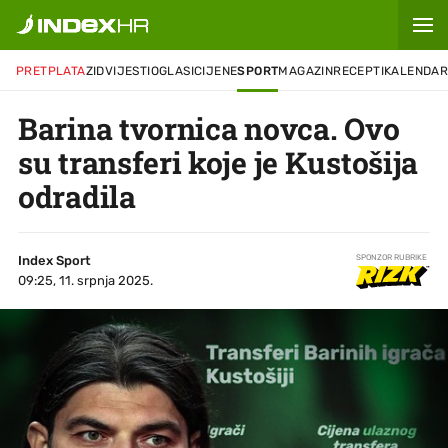
PRETPLATA
ZID
VIJESTI
OGLASI
CIJENE
SPORT
MAGAZIN
RECEPTI
KALENDA
Barina tvornica novca. Ovo
su transferi koje je Kustošija
odradila
Index Sport
SPONZOR RUBRIKE
09:25, 11. srpnja 2025.