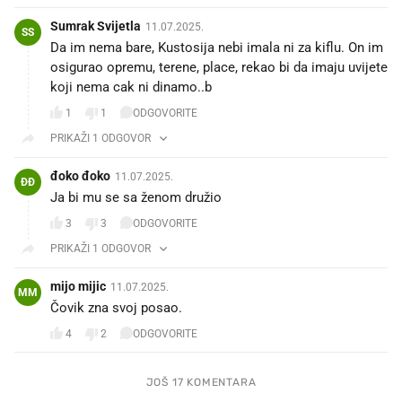
Sumrak Svijetla
11.07.2025.
SS
Da im nema bare, Kustosija nebi imala ni za kiflu. On im
osigurao opremu, terene, place, rekao bi da imaju uvijete
koji nema cak ni dinamo..b
1
1
ODGOVORITE
PRIKAŽI 1 ODGOVOR
đoko đoko
11.07.2025.
ĐĐ
Ja bi mu se sa ženom družio🤗🤗
3
3
ODGOVORITE
PRIKAŽI 1 ODGOVOR
mijo mijic
11.07.2025.
MM
Čovik zna svoj posao.
4
2
ODGOVORITE
JOŠ 17 KOMENTARA