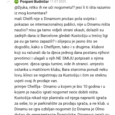
Pospani Budničar
11.07.2025.
PB
@Djuka, nitko ih ne uči nogometu!? jesi li ti išta razumio
iz mog komentara?
mali Chelfi nije s Dinamom prošao pola svijeta i
pokazao se internacionalnoj publici, nije u Dinamu ništa
naučio? nisu ga tamo vidjeli strani skauti, dolazili su
zadnjih dana iz Barcelone gledati Kustošiju u trećoj ligi
pa su ga tamo zapazili? i slijepcu je jasno što se
dogodilo, kako s Chelfijem, tako i s drugima. klubovi
koji su računali da ta djeca jednog dana postanu njihovi
prvotimci i ulagali u njih NE SMIJU potpisati s njima
ugovore. djeca igraju turnire, vide ih stranci. umjesto
ostanka u matičnom klubu, Bara starcima ponudi neku
lovu, klinci se registriraju za Kustošiju i čim se steknu
uvjeti ovaj ih prodaje van.
primjer Chelfija - Dinamo u kojem je bio 10 godina i u
kojem je naučio igrati nogomet neće dobiti ništa.
Kustošija nikad nije planirala od njega napraviti igrača
za sebe, to je parkiralište za prodaju igrača, a ne klub. u
Dinamu se igra ozbiljan nogomet (iz Dinama je Olmo
došao do reprezentacije Španjolske, Dinamovi igrači su