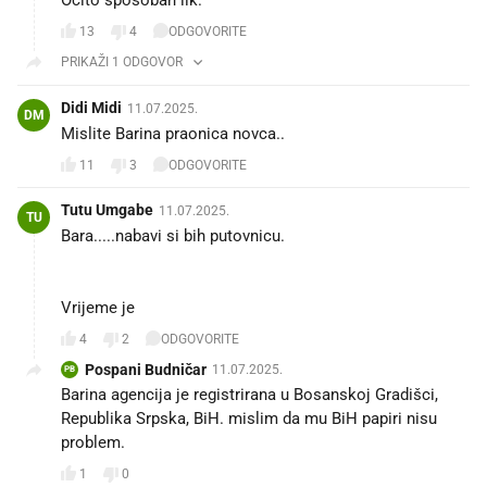
13
4
ODGOVORITE
PRIKAŽI 1 ODGOVOR
Didi Midi
11.07.2025.
DM
Mislite Barina praonica novca..
11
3
ODGOVORITE
Tutu Umgabe
11.07.2025.
TU
Bara.....nabavi si bih putovnicu.
Vrijeme je
4
2
ODGOVORITE
Pospani Budničar
11.07.2025.
PB
Barina agencija je registrirana u Bosanskoj Gradišci,
Republika Srpska, BiH. mislim da mu BiH papiri nisu
problem.
1
0