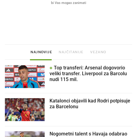
Što povezuje Lexus i
Mokri prsti, kruh i paštet
legendarnog Ponyja?
ritual koji nikad nismo p
NAJNOVIJE
NAJČITANIJE
VEZANO
Top transferi: Arsenal dogovorio
veliki transfer. Liverpool za Barcolu
nudi 115 mil.
Katalonci objavili kad Rodri potpisuje
za Barcelonu
Nogometni talent s Havaja odabrao