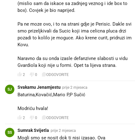
(mislio sam da iskace sa zadnjeg veznog i ide box to
box). Covjek je bio naprijed.
Pa ne moze ovo, i to na strani gdje je Perisic. Dakle svi
smo prizeljkivali da Sucic koji ima celicna pluca drzi
pozadi to kolilo je moguce. Ako krene curit, pridruzi im
Kovu.
Naravno da su onda izasle defanzivne slabosti u vidu
Gvardiola koji nije u formi. Opet ta lijeva strana.
2
0
ODGOVORITE
Svakamu Jenamjestu
prije 2 mjeseca
SJ
Baturina,Kovačić,Mario P,P Sučić
Modriću hvala!
2
0
ODGOVORITE
Sumrak Svijetla
prije 2 mjeseca
SS
Mogli smo se nosit dok ti nisi izasao. Ova