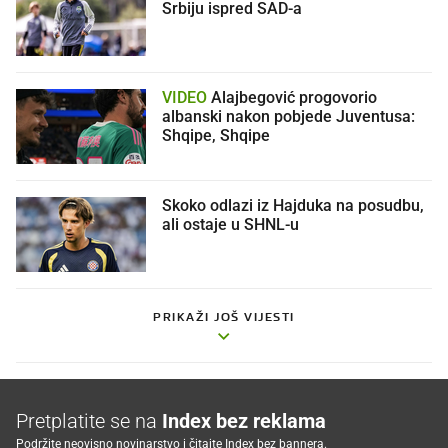
Srbiju ispred SAD-a
VIDEO
Alajbegović progovorio
albanski nakon pobjede Juventusa:
Shqipe, Shqipe
Skoko odlazi iz Hajduka na posudbu,
ali ostaje u SHNL-u
PRIKAŽI JOŠ VIJESTI
Pretplatite se na
Index bez reklama
Podržite neovisno novinarstvo i čitajte Index bez bannera.