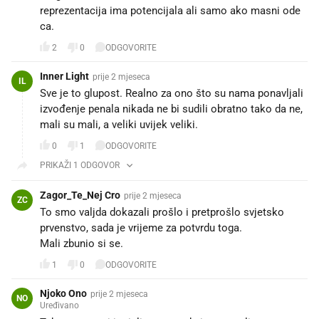
reprezentacija ima potencijala ali samo ako masni ode
ca.
2
0
ODGOVORITE
Inner Light
prije 2 mjeseca
IL
Sve je to glupost. Realno za ono što su nama ponavljali
izvođenje penala nikada ne bi sudili obratno tako da ne,
mali su mali, a veliki uvijek veliki.
0
1
ODGOVORITE
PRIKAŽI 1 ODGOVOR
Zagor_Te_Nej Cro
prije 2 mjeseca
ZC
To smo valjda dokazali prošlo i pretprošlo svjetsko
prvenstvo, sada je vrijeme za potvrdu toga.
Mali zbunio si se.
1
0
ODGOVORITE
Njoko Ono
prije 2 mjeseca
NO
Uređivano