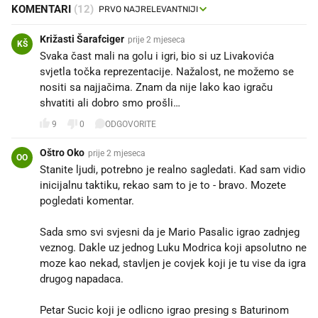
KOMENTARI
(12)
Križasti Šarafciger
prije 2 mjeseca
KŠ
Svaka čast mali na golu i igri, bio si uz Livakovića
svjetla točka reprezentacije. Nažalost, ne možemo se
nositi sa najjačima. Znam da nije lako kao igraču
shvatiti ali dobro smo prošli…
9
0
ODGOVORITE
Oštro Oko
prije 2 mjeseca
OO
Stanite ljudi, potrebno je realno sagledati. Kad sam vidio
inicijalnu taktiku, rekao sam to je to - bravo. Mozete
pogledati komentar.
Sada smo svi svjesni da je Mario Pasalic igrao zadnjeg
veznog. Dakle uz jednog Luku Modrica koji apsolutno ne
moze kao nekad, stavljen je covjek koji je tu vise da igra
drugog napadaca.
Petar Sucic koji je odlicno igrao presing s Baturinom