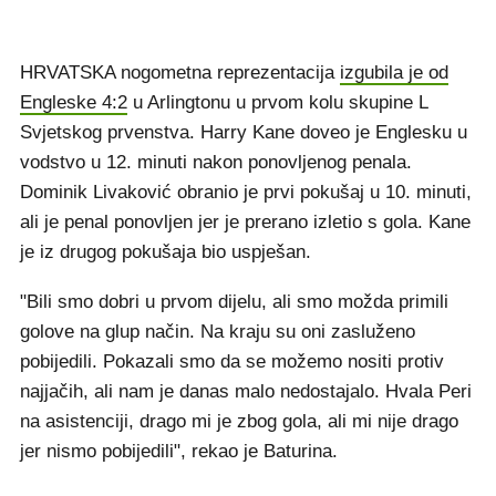
HRVATSKA nogometna reprezentacija
izgubila je od
Engleske 4:2
u Arlingtonu u prvom kolu skupine L
Svjetskog prvenstva. Harry Kane doveo je Englesku u
vodstvo u 12. minuti nakon ponovljenog penala.
Dominik Livaković obranio je prvi pokušaj u 10. minuti,
ali je penal ponovljen jer je prerano izletio s gola. Kane
je iz drugog pokušaja bio uspješan.
"Bili smo dobri u prvom dijelu, ali smo možda primili
golove na glup način. Na kraju su oni zasluženo
pobijedili. Pokazali smo da se možemo nositi protiv
najjačih, ali nam je danas malo nedostajalo. Hvala Peri
na asistenciji, drago mi je zbog gola, ali mi nije drago
jer nismo pobijedili", rekao je Baturina.