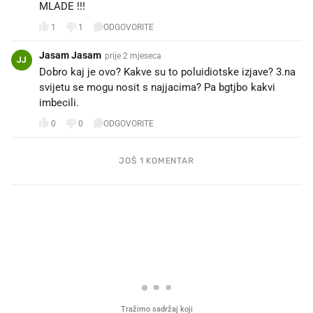
MLADE !!!😎😎😎
1
1
ODGOVORITE
Jasam Jasam
prije 2 mjeseca
JJ
Dobro kaj je ovo? Kakve su to poluidiotske izjave? 3.na
svijetu se mogu nosit s najjacima? Pa bgtjbo kakvi
imbecili.
0
0
ODGOVORITE
JOŠ 1 KOMENTAR
PROČITAJTE JOŠ