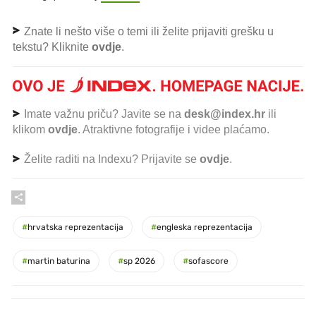
Znate li nešto više o temi ili želite prijaviti grešku u
tekstu? Kliknite
ovdje
.
Imate važnu priču? Javite se na
desk@index.hr
ili
klikom
ovdje
. Atraktivne fotografije i videe plaćamo.
Želite raditi na Indexu? Prijavite se
ovdje
.
#
hrvatska reprezentacija
#
engleska reprezentacija
#
martin baturina
#
sp 2026
#
sofascore