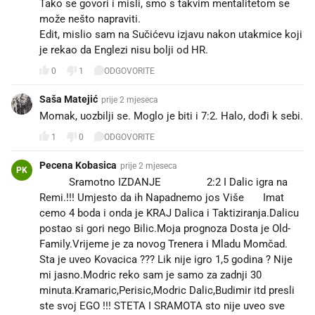
Tako se govori i misli, smo s takvim mentalitetom se
može nešto napraviti.
Edit, mislio sam na Sučićevu izjavu nakon utakmice koji
je rekao da Englezi nisu bolji od HR.
0
1
ODGOVORITE
Saša Matejić
prije 2 mjeseca
Momak, uozbilji se. Moglo je biti i 7:2. Halo, dođi k sebi.
1
0
ODGOVORITE
Pecena Kobasica
prije 2 mjeseca
PK
🤔🤔 Sramotno IZDANJE 👎👎👎 2:2 I Dalic igra na
Remi.!!! Umjesto da ih Napadnemo jos Više 😎 Imat
cemo 4 boda i onda je KRAJ Dalica i Taktiziranja.Dalicu
postao si gori nego Bilic.Moja prognoza Dosta je Old-
Family.Vrijeme je za novog Trenera i Mladu Momčad.
Sta je uveo Kovacica ??? Lik nije igro 1,5 godina ? Nije
mi jasno.Modric reko sam je samo za zadnji 30
minuta.Kramaric,Perisic,Modric Dalic,Budimir itd presli
ste svoj EGO !!! STETA I SRAMOTA sto nije uveo sve