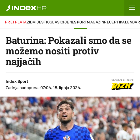
PRETPLATA
ZID
VIJESTI
OGLASI
CIJENE
SPORT
MAGAZIN
RECEPTI
KALENDA
Baturina: Pokazali smo da se
možemo nositi protiv
najjačih
Index Sport
SPONZOR RUBRIKE
Zadnja nadopuna: 07:06, 18. lipnja 2026.