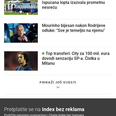
Ispucana lopta izazvala prometnu
nesreću
Mourinho bijesan nakon Rodrijeve
odluke: "Sve je temeljio na njemu"
Top transferi: City za 100 mil. eura
dovodi senzaciju SP-a. Čistka u
Milanu
PRIKAŽI JOŠ VIJESTI
Pretplatite se na
Index bez reklama
Podržite neovisno novinarstvo i čitajte Index bez bannera.