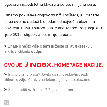
ugovoru ima odštetnu klauzulu od pet milijuna eura.
Dinamo pokušava dogovoriti nižu odštetu, ali transfer
bi po svemu sudeći bio jedan od najvećih ulaznih u
povijesti kluba. Rekord i dalje drži Marko Rog, koji je u
ljeto 2015. stigao za pet milijuna eura.
Znate li nešto više o temi ili želite prijaviti grešku u
tekstu? Kliknite
ovdje
.
Imate važnu priču? Javite se na
desk@index.hr
ili
klikom
ovdje
. Atraktivne fotografije i videe plaćamo.
Želite raditi na Indexu? Prijavite se
ovdje
.