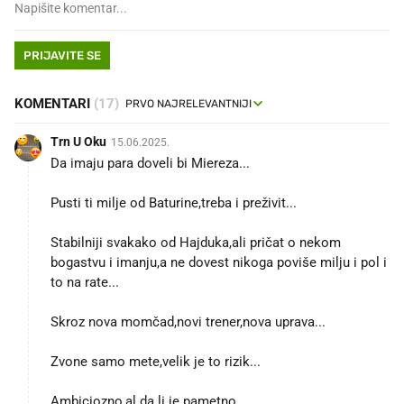
PRIJAVITE SE
KOMENTARI
(17)
Trn U Oku
15.06.2025.
Da imaju para doveli bi Miereza...
Pusti ti milje od Baturine,treba i preživit...
Stabilniji svakako od Hajduka,ali pričat o nekom
bogastvu i imanju,a ne dovest nikoga poviše milju i pol i
to na rate...
Skroz nova momčad,novi trener,nova uprava...
Zvone samo mete,velik je to rizik...
Ambiciozno,al da li je pametno...