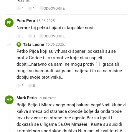
4
1
ODGOVORITE
Pero Pero
15.06.2025.
PP
Nemre taj petku i pjaci ni kopačke nosit
3
3
ODGOVORITE
Tata Leone
15.06.2025.
TL
Petko Pijca koji su vrhunski španeri,pokazali su se
protiv Gorice i Lokomotive koje nisu uspjeli
dobiti...naravno da sami ne mogu protiv 11 igraca,ali
mogli su isamarati suigrace i natjerati ih da na misice
dobiju svoje protivnike...
5
0
Mark Peric
15.06.2025.
MP
Bolje Beljo i Mierez nego onaj bakara ćega!Naši klubovi
kakva smeća od stranaca dovode bolje da onda troše
lovu bez veze na strane free agente.Bar su igrali i
dokazali se u ligama 5a.Ovi Mmaeei i Kante su suicidi
kompletnog sportskog društva.Ni mladi ni kvalitetni!A