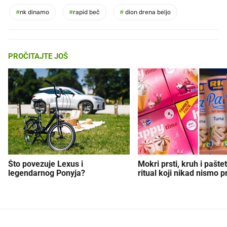
#
nk dinamo
#
rapid beč
#
dion drena beljo
PROČITAJTE JOŠ
Što povezuje Lexus i
Mokri prsti, kruh i paštet
legendarnog Ponyja?
ritual koji nikad nismo p