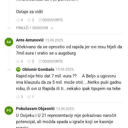
Ostaje za vidit
4
2
ODGOVORITE
PRIKAŽI 1 ODGOVOR
Ante Antunović
15.06.2025.
AA
Očekivano da se oprostio od rapida jer ovi nisu htjeli da
7mil.eura i vratio se u augsburg
3
2
ODGOVORITE
Oblomir Gombalo
15.06.2025.
OG
Rapid nije htio dat 7 mil. eura ??🤣A Beljo u ugovoru
ima klauzulu da za 5 mil. može otić ...Netko puši gadnu
robu, ili ovi iz Rapida ili ti...nekako ipak tipujem na tebe
3
1
Pokušavam Objasniti
15.06.2025.
PO
U Osijeku i U 21 reprezentaciji nije pokazivao naročit
potencijal, ali možda spada u igrače koji se kasnije
razviju.