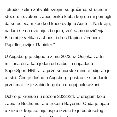
Također želim zahvaliti svojim suigračima, stručnom
stožeru i svakom zaposleniku kluba koji su mi pomogli
da se osjećam kao kod kuće ovdje u Austriji. Na kraju,
nadam se da ovo nije zbogom, već samo doviđenja.
Bila mi je velika čast nositi dres Rapida. Jednom
Rapidler, uvijek Rapidler."
U Augsburg je stigao u zimu 2023. iz Osijeka za tri
milijuna eura kao jedan od najboljih napadača
SuperSport HNL-a, a prve seniorske minute odigrao je
u Istri. Čim je došao u Augsburg, postao je standardni
prvotimac te je zabio tri gola u drugoj polusezoni.
Dobro je krenuo i u sezoni 2023./24. U drugom kolu
zabio je Bochumu, a u trećem Bayernu. Onda je upao
u krizu iz koje se nije uspio izvući te je od desetog