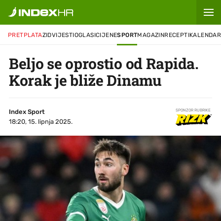
PRETPLATA
ZID
VIJESTI
OGLASI
CIJENE
SPORT
MAGAZIN
RECEPTI
KALENDA
Beljo se oprostio od Rapida.
Korak je bliže Dinamu
Index Sport
SPONZOR RUBRIKE
18:20, 15. lipnja 2025.