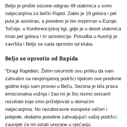
Beljo je prošle sezone odigrao 49 utakmica u svim
natjecanjima za bečki Rapid. Zabio je 19 golova i pet
puta je asistirao, a posebno je bio inspiriran u Europi.
Točnije, u Konferencijskoj ligi, gdje je u deset utakmica
imao pet golova i tri asistencije. Posudba u Austriji je
završila i Beljo se sada oprostio od kluba.
Beljo se oprostio od Rapida
"Dragi Rapidleri. Želim iskoristiti ovu priliku da vam
zahvalim na nevjerojatnoj podršci tijekom ove predivne
godine koju sam proveo u Beču. Sezona je bila prava
emocionalna vožnja i žao mi je što nismo ostvarili
rezultate koje smo priželjkivali u domaćim
natjecanjima. No nezaboravne europske večeri i
pobjede, dodatno posebne zahvaljujući vašoj podršci,
zauvijek će mi ostati urezane u sjećanju.