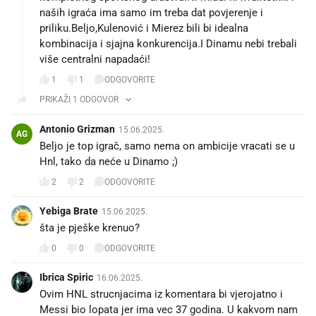
naših igraća ima samo im treba dat povjerenje i
priliku.Beljo,Kulenović i Mierez bili bi idealna
kombinacija i sjajna konkurencija.I Dinamu nebi trebali
više centralni napadaći!
1
1
ODGOVORITE
PRIKAŽI 1 ODGOVOR
Antonio Grizman
15.06.2025.
AG
Beljo je top igrač, samo nema on ambicije vracati se u
Hnl, tako da neće u Dinamo ;)
2
2
ODGOVORITE
Yebiga Brate
15.06.2025.
šta je pješke krenuo?
0
0
ODGOVORITE
Ibrica Spiric
16.06.2025.
Ovim HNL strucnjacima iz komentara bi vjerojatno i
Messi bio lopata jer ima vec 37 godina. U kakvom nam