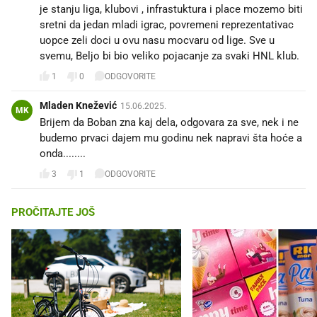
je stanju liga, klubovi , infrastuktura i place mozemo biti
sretni da jedan mladi igrac, povremeni reprezentativac
uopce zeli doci u ovu nasu mocvaru od lige. Sve u
svemu, Beljo bi bio veliko pojacanje za svaki HNL klub.
1
0
ODGOVORITE
Mladen Knežević
15.06.2025.
MK
Brijem da Boban zna kaj dela, odgovara za sve, nek i ne
budemo prvaci dajem mu godinu nek napravi šta hoće a
onda........
3
1
ODGOVORITE
PROČITAJTE JOŠ