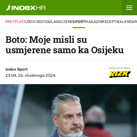
PRETPLATA
ZID
VIJESTI
OGLASI
CIJENE
SPORT
MAGAZIN
RECEPTI
KALENDA
Boto: Moje misli su
usmjerene samo ka Osijeku
Index Sport
SPONZOR RUBRIKE
23:04, 26. studenoga 2024.