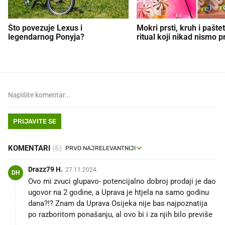
Što povezuje Lexus i
Mokri prsti, kruh i paštet
legendarnog Ponyja?
ritual koji nikad nismo p
PRIJAVITE SE
KOMENTARI
(6)
Drazz79 H.
27.11.2024.
DH
Ovo mi zvuci glupavo- potencijalno dobroj prodaji je dao
ugovor na 2 godine, a Uprava je htjela na samo godinu
dana?!? Znam da Uprava Osijeka nije bas najpoznatija
po razboritom ponašanju, al ovo bi i za njih bilo previše