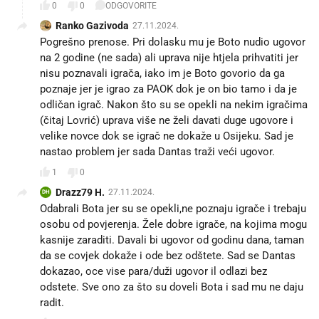
0
0
ODGOVORITE
Ranko Gazivoda
27.11.2024.
Pogrešno prenose. Pri dolasku mu je Boto nudio ugovor
na 2 godine (ne sada) ali uprava nije htjela prihvatiti jer
nisu poznavali igrača, iako im je Boto govorio da ga
poznaje jer je igrao za PAOK dok je on bio tamo i da je
odličan igrač. Nakon što su se opekli na nekim igračima
(čitaj Lovrić) uprava više ne želi davati duge ugovore i
velike novce dok se igrač ne dokaže u Osijeku. Sad je
nastao problem jer sada Dantas traži veći ugovor.
1
0
Drazz79 H.
27.11.2024.
DH
Odabrali Bota jer su se opekli,ne poznaju igrače i trebaju
osobu od povjerenja. Žele dobre igrače, na kojima mogu
kasnije zaraditi. Davali bi ugovor od godinu dana, taman
da se covjek dokaže i ode bez odštete. Sad se Dantas
dokazao, oce vise para/duži ugovor il odlazi bez
odstete. Sve ono za što su doveli Bota i sad mu ne daju
radit.