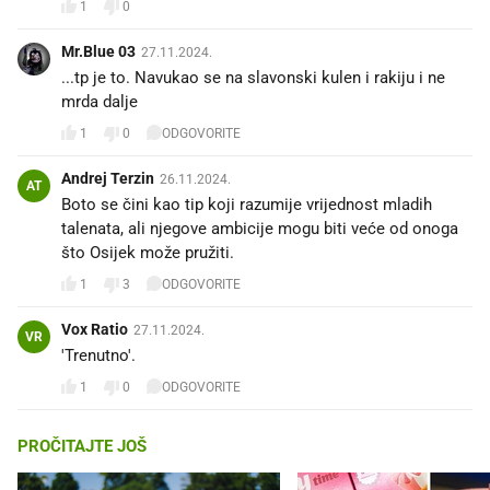
1
0
Mr.Blue 03
27.11.2024.
...tp je to. Navukao se na slavonski kulen i rakiju i ne
mrda dalje 😝👌
1
0
ODGOVORITE
Andrej Terzin
26.11.2024.
AT
Boto se čini kao tip koji razumije vrijednost mladih
talenata, ali njegove ambicije mogu biti veće od onoga
što Osijek može pružiti.
1
3
ODGOVORITE
Vox Ratio
27.11.2024.
VR
'Trenutno'.
1
0
ODGOVORITE
PROČITAJTE JOŠ