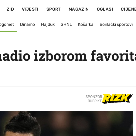
ZID
VIJESTI
SPORT
MAGAZIN
OGLASI
CIJEN
ogomet
Dinamo
Hajduk
SHNL
Košarka
Borilački sportovi
adio izborom favorit
SPONZOR
RUBRIKE