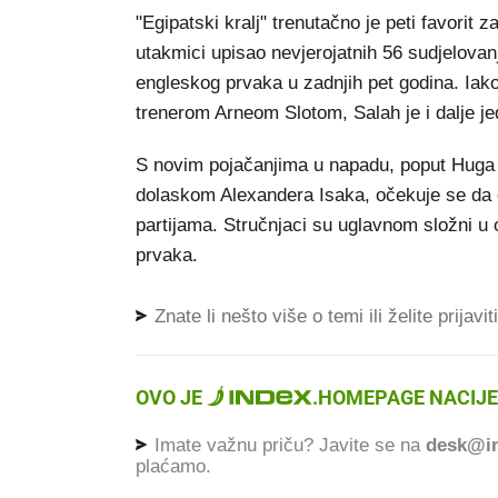
"Egipatski kralj" trenutačno je peti favorit
utakmici upisao nevjerojatnih 56 sudjelova
engleskog prvaka u zadnjih pet godina. Iako j
trenerom Arneom Slotom, Salah je i dalje jed
S novim pojačanjima u napadu, poput Huga 
dolaskom Alexandera Isaka, očekuje se da će
partijama. Stručnjaci su uglavnom složni u 
prvaka.
Znate li nešto više o temi ili želite prijavi
OVO JE
.
HOMEPAGE NACIJE
Imate važnu priču? Javite se na
desk@in
plaćamo.