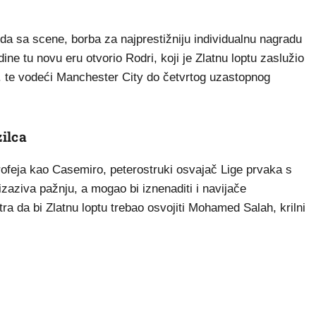
da sa scene, borba za najprestižniju individualnu nagradu
dine tu novu eru otvorio Rodri, koji je Zlatnu loptu zaslužio
. te vodeći Manchester City do četvrtog uzastopnog
ilca
rofeja kao Casemiro, peterostruki osvajač Lige prvaka s
zaziva pažnju, a mogao bi iznenaditi i navijače
a da bi Zlatnu loptu trebao osvojiti Mohamed Salah, krilni