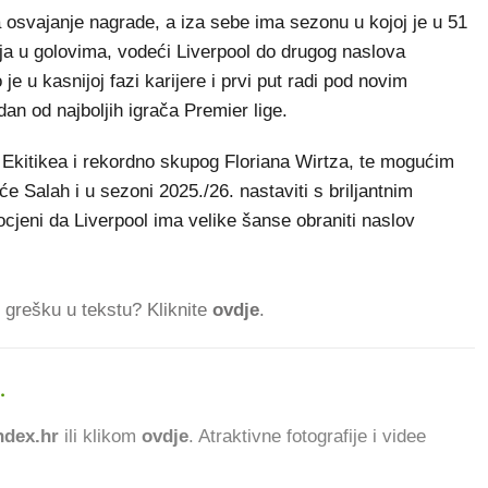
 za osvajanje nagrade, a iza sebe ima sezonu u kojoj je u 51
nja u golovima, vodeći Liverpool do drugog naslova
e u kasnijoj fazi karijere i prvi put radi pod novim
an od najboljih igrača Premier lige.
Ekitikea i rekordno skupog Floriana Wirtza, te mogućim
 Salah i u sezoni 2025./26. nastaviti s briljantnim
ocjeni da Liverpool ima velike šanse obraniti naslov
ti grešku u tekstu? Kliknite
ovdje
.
.
703.411 ČITATELJA DA
dex.hr
ili klikom
ovdje
. Atraktivne fotografije i videe