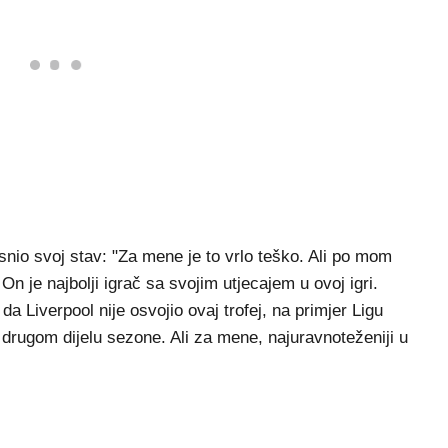
snio svoj stav: "Za mene je to vrlo teško. Ali po mom
n je najbolji igrač sa svojim utjecajem u ovoj igri.
 da Liverpool nije osvojio ovaj trofej, na primjer Ligu
 u drugom dijelu sezone. Ali za mene, najuravnoteženiji u