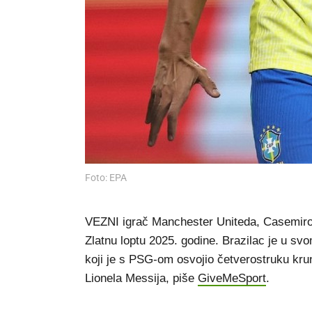
Foto: EPA
VEZNI igrač Manchester Uniteda, Casemiro
Zlatnu loptu 2025. godine. Brazilac je u 
koji je s PSG-om osvojio četverostruku kru
Lionela Messija, piše
GiveMeSport
.