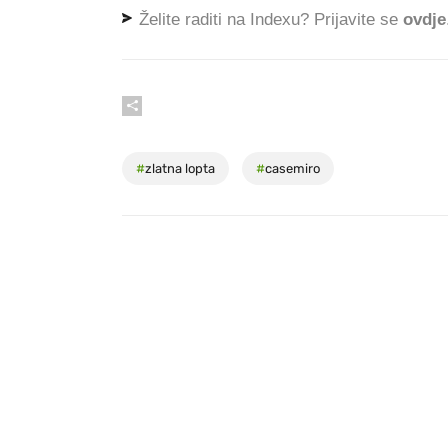
Želite raditi na Indexu? Prijavite se
ovdje
#
zlatna lopta
#
casemiro