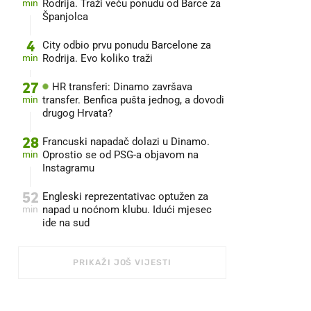
min
Rodrija. Traži veću ponudu od Barce za
Španjolca
4
City odbio prvu ponudu Barcelone za
min
Rodrija. Evo koliko traži
27
HR transferi: Dinamo završava
min
transfer. Benfica pušta jednog, a dovodi
drugog Hrvata?
28
Francuski napadač dolazi u Dinamo.
min
Oprostio se od PSG-a objavom na
Instagramu
52
Engleski reprezentativac optužen za
min
napad u noćnom klubu. Idući mjesec
ide na sud
PRIKAŽI JOŠ VIJESTI