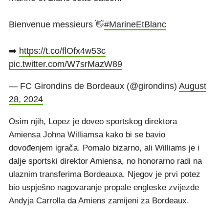
Bienvenue messieurs 👋
#MarineEtBlanc
➡️
https://t.co/flOfx4w53c
pic.twitter.com/W7srMazW89
— FC Girondins de Bordeaux (@girondins)
August
28, 2024
Osim njih, Lopez je doveo sportskog direktora
Amiensa Johna Williamsa kako bi se bavio
dovođenjem igrača. Pomalo bizarno, ali Williams je i
dalje sportski direktor Amiensa, no honorarno radi na
ulaznim transferima Bordeauxa. Njegov je prvi potez
bio uspješno nagovaranje propale engleske zvijezde
Andyja Carrolla da Amiens zamijeni za Bordeaux.