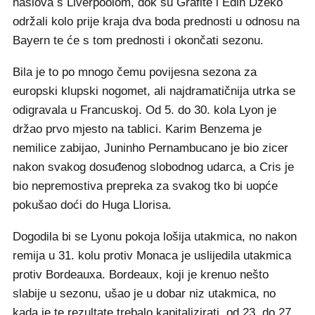
naslova s Liverpoolom, dok su Grafite i Edin Džeko
održali kolo prije kraja dva boda prednosti u odnosu na
Bayern te će s tom prednosti i okončati sezonu.
Bila je to po mnogo čemu povijesna sezona za
europski klupski nogomet, ali najdramatičnija utrka se
odigravala u Francuskoj. Od 5. do 30. kola Lyon je
držao prvo mjesto na tablici. Karim Benzema je
nemilice zabijao, Juninho Pernambucano je bio zicer
nakon svakog dosuđenog slobodnog udarca, a Cris je
bio nepremostiva prepreka za svakog tko bi uopće
pokušao doći do Huga Llorisa.
Dogodila bi se Lyonu pokoja lošija utakmica, no nakon
remija u 31. kolu protiv Monaca je uslijedila utakmica
protiv Bordeauxa. Bordeaux, koji je krenuo nešto
slabije u sezonu, ušao je u dobar niz utakmica, no
kada je te rezultate trebalo kapitalizirati, od 23. do 27.