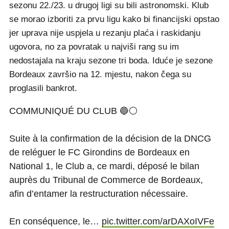
sezonu 22./23. u drugoj ligi su bili astronomski. Klub
se morao izboriti za prvu ligu kako bi financijski opstao
jer uprava nije uspjela u rezanju plaća i raskidanju
ugovora, no za povratak u najviši rang su im
nedostajala na kraju sezone tri boda. Iduće je sezone
Bordeaux završio na 12. mjestu, nakon čega su
proglasili bankrot.
COMMUNIQUÉ DU CLUB 🔵⚪️
Suite à la confirmation de la décision de la DNCG
de reléguer le FC Girondins de Bordeaux en
National 1, le Club a, ce mardi, déposé le bilan
auprès du Tribunal de Commerce de Bordeaux,
afin d’entamer la restructuration nécessaire.
En conséquence, le…
pic.twitter.com/arDAXoIVFe