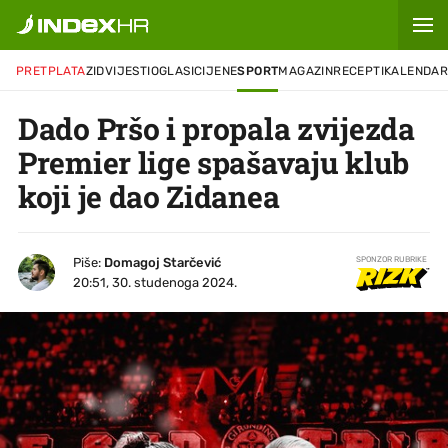
PRETPLATA
ZID
VIJESTI
OGLASI
CIJENE
SPORT
MAGAZIN
RECEPTI
KALENDA
Dado Pršo i propala zvijezda
Premier lige spašavaju klub
koji je dao Zidanea
Piše:
Domagoj Starčević
SPONZOR RUBRIKE
20:51, 30. studenoga 2024.