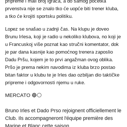
pripreme i mali broj igrača, a do samog početka
prvenstva nije se znalo tko će uopće biti trener kluba,
a tko će krojiti sportsku politiku.
Lopez se snašao u zadnji čas. Na klupu je doveo
Brunu Irlesa, koji je radio u nekoliko klubova, no koji je
u Francuskoj više poznat kao stručni komentator, dok
je par dana kasnije kao pomoćnog trenera zaposlio
Dadu Pršu, kojem je to prvi angažman ovog oblika.
Pršo je prema nekim navodima iz kluba brzo postao
bitan faktor u klubu te je Irles dao ozbiljan dio taktičke
pripreme i odgovornosti njemu u ruke.
MERCATO 🔵⚪
Bruno Irles et Dado Prso rejoignent officiellement le
Club. Ils accompagneront l'équipe première des
Marine et Blanc cette saison.