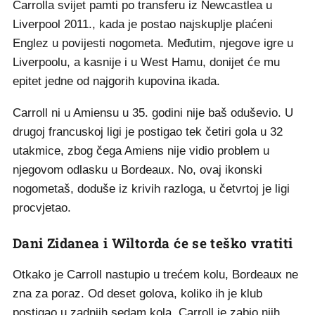
Carrolla svijet pamti po transferu iz Newcastlea u
Liverpool 2011., kada je postao najskuplje plaćeni
Englez u povijesti nogometa. Međutim, njegove igre u
Liverpoolu, a kasnije i u West Hamu, donijet će mu
epitet jedne od najgorih kupovina ikada.
Carroll ni u Amiensu u 35. godini nije baš oduševio. U
drugoj francuskoj ligi je postigao tek četiri gola u 32
utakmice, zbog čega Amiens nije vidio problem u
njegovom odlasku u Bordeaux. No, ovaj ikonski
nogometaš, doduše iz krivih razloga, u četvrtoj je ligi
procvjetao.
Dani Zidanea i Wiltorda će se teško vratiti
Otkako je Carroll nastupio u trećem kolu, Bordeaux ne
zna za poraz. Od deset golova, koliko ih je klub
postigao u zadnjih sedam kola, Carroll je zabio njih