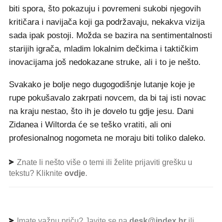
biti spora, što pokazuju i povremeni sukobi njegovih
kritičara i navijača koji ga podržavaju, nekakva vizija
sada ipak postoji. Možda se bazira na sentimentalnosti
starijih igrača, mladim lokalnim dečkima i taktičkim
inovacijama još nedokazane struke, ali i to je nešto.
Svakako je bolje nego dugogodišnje lutanje koje je
rupe pokušavalo zakrpati novcem, da bi taj isti novac
na kraju nestao, što ih je dovelo tu gdje jesu. Dani
Zidanea i Wiltorda će se teško vratiti, ali oni
profesionalnog nogometa ne moraju biti toliko daleko.
Znate li nešto više o temi ili želite prijaviti grešku u
tekstu? Kliknite
ovdje
.
Imate važnu priču? Javite se na
desk@index.hr
ili