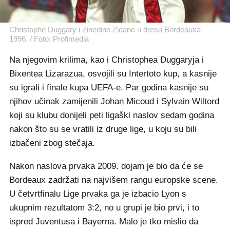
Christophe Duggary i Zinedine Zidane u dresu Bordeauxa
1996. / Foto: Profimedia
Na njegovim krilima, kao i Christophea Duggaryja i
Bixentea Lizarazua, osvojili su Intertoto kup, a kasnije
su igrali i finale kupa UEFA-e. Par godina kasnije su
njihov učinak zamijenili Johan Micoud i Sylvain Wiltord
koji su klubu donijeli peti ligaški naslov sedam godina
nakon što su se vratili iz druge lige, u koju su bili
izbačeni zbog stečaja.
Nakon naslova prvaka 2009. dojam je bio da će se
Bordeaux zadržati na najvišem rangu europske scene.
U četvrtfinalu Lige prvaka ga je izbacio Lyon s
ukupnim rezultatom 3:2, no u grupi je bio prvi, i to
ispred Juventusa i Bayerna. Malo je tko mislio da