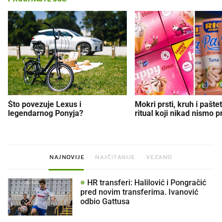
Što povezuje Lexus i
Mokri prsti, kruh i paštet
legendarnog Ponyja?
ritual koji nikad nismo p
NAJNOVIJE
NAJČITANIJE
VEZANO
HR transferi: Halilović i Pongračić
pred novim transferima. Ivanović
odbio Gattusa