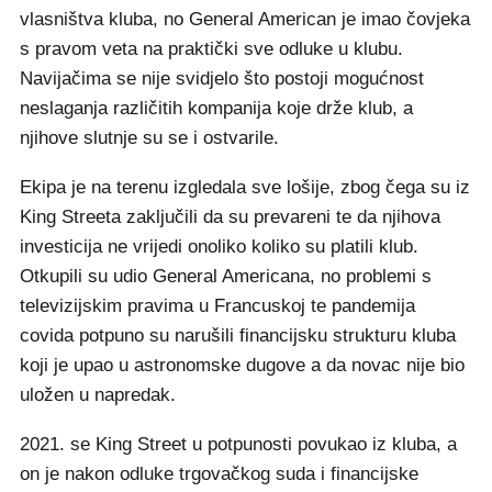
vlasništva kluba, no General American je imao čovjeka
s pravom veta na praktički sve odluke u klubu.
Navijačima se nije svidjelo što postoji mogućnost
neslaganja različitih kompanija koje drže klub, a
njihove slutnje su se i ostvarile.
Ekipa je na terenu izgledala sve lošije, zbog čega su iz
King Streeta zaključili da su prevareni te da njihova
investicija ne vrijedi onoliko koliko su platili klub.
Otkupili su udio General Americana, no problemi s
televizijskim pravima u Francuskoj te pandemija
covida potpuno su narušili financijsku strukturu kluba
koji je upao u astronomske dugove a da novac nije bio
uložen u napredak.
2021. se King Street u potpunosti povukao iz kluba, a
on je nakon odluke trgovačkog suda i financijske