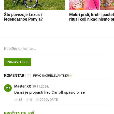
Što povezuje Lexus i
Mokri prsti, kruh i paštet
legendarnog Ponyja?
ritual koji nikad nismo p
PRIJAVITE SE
KOMENTARI
(1)
Master XX
30.11.2024.
MX
Da mi je propasti kao Carroll spasio bi se
15
0
ODGOVORITE
PROČITAJTE JOŠ