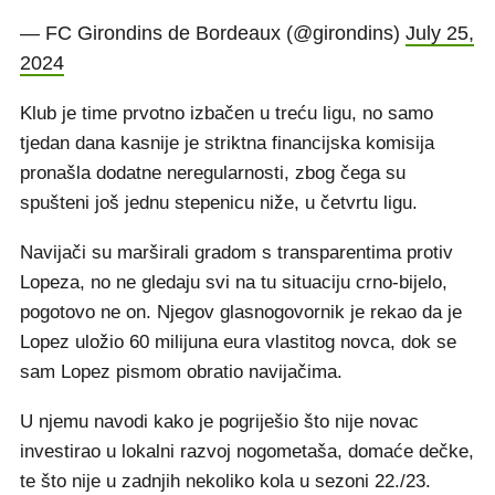
— FC Girondins de Bordeaux (@girondins)
July 25,
2024
Klub je time prvotno izbačen u treću ligu, no samo
tjedan dana kasnije je striktna financijska komisija
pronašla dodatne neregularnosti, zbog čega su
spušteni još jednu stepenicu niže, u četvrtu ligu.
Navijači su marširali gradom s transparentima protiv
Lopeza, no ne gledaju svi na tu situaciju crno-bijelo,
pogotovo ne on. Njegov glasnogovornik je rekao da je
Lopez uložio 60 milijuna eura vlastitog novca, dok se
sam Lopez pismom obratio navijačima.
U njemu navodi kako je pogriješio što nije novac
investirao u lokalni razvoj nogometaša, domaće dečke,
te što nije u zadnjih nekoliko kola u sezoni 22./23.