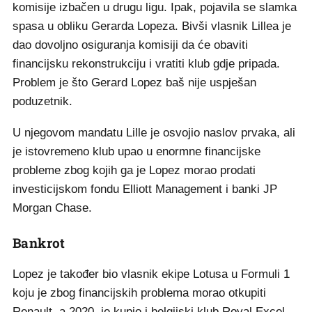
komisije izbačen u drugu ligu. Ipak, pojavila se slamka
spasa u obliku Gerarda Lopeza. Bivši vlasnik Lillea je
dao dovoljno osiguranja komisiji da će obaviti
financijsku rekonstrukciju i vratiti klub gdje pripada.
Problem je što Gerard Lopez baš nije uspješan
poduzetnik.
U njegovom mandatu Lille je osvojio naslov prvaka, ali
je istovremeno klub upao u enormne financijske
probleme zbog kojih ga je Lopez morao prodati
investicijskom fondu Elliott Management i banki JP
Morgan Chase.
Bankrot
Lopez je također bio vlasnik ekipe Lotusa u Formuli 1
koju je zbog financijskih problema morao otkupiti
Renault, a 2020. je kupio i belgijski klub Royal Excel