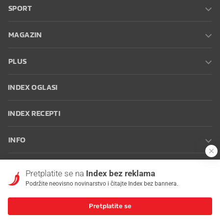
SPORT
MAGAZIN
PLUS
INDEX OGLASI
INDEX RECEPTI
INFO
Oglašavanje
Zaposli se na Indexu
Kontakt
Impressum
Uvjeti
Pretplatite se na
Index bez reklama
korištenja
Postavke kolačića
Podržite neovisno novinarstvo i čitajte Index bez bannera.
Pretplatite se
© 2026 Index