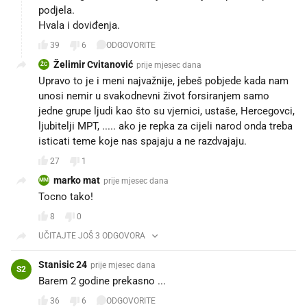
podjela.
Hvala i doviđenja.
39
6
ODGOVORITE
Želimir Cvitanović
prije mjesec dana
ŽC
Upravo to je i meni najvažnije, jebeš pobjede kada nam
unosi nemir u svakodnevni život forsiranjem samo
jedne grupe ljudi kao što su vjernici, ustaše, Hercegovci,
ljubitelji MPT, ..... ako je repka za cijeli narod onda treba
isticati teme koje nas spajaju a ne razdvajaju.
27
1
marko mat
prije mjesec dana
MM
Tocno tako!
8
0
UČITAJTE JOŠ 3 ODGOVORA
Stanisic 24
prije mjesec dana
S2
Barem 2 godine prekasno ...
36
6
ODGOVORITE