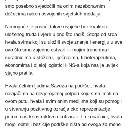
smo posebno svjedočili na onim nezaboravnim
dočecima nakon osvojenih svjetskih medalja.
Nemoguće je postići takve uspjehe bez kvalitete,
uloženog truda i vjere u ono što radiš. Stoga od srca
hvala svima koji su uložili svoje znanje i energiju u sve
ovo što smo zajedno ostvarili - mojim trenerima i
suradnicima u stožeru, liječnicima, fizioterapeutima,
ekonomima i cijeloj logistici HNS-a koja nas je uvijek
sjajno pratila.
Hvala čelnim ljudima Saveza na podršci, hvala
navijačima na nevjerojatnoj potpori koju smo imali na
ovom putu, hvala i svim onim medijima koji su pomogli
u stvaranju pozitivnog ozračja oko reprezentacije i
pritom nas konstruktivno kritizirali. I u konačnici, hvala
mojoj obitelji bez čije podrške ništa od ovoga za mene