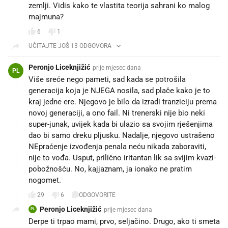
zemlji. Vidis kako te vlastita teorija sahrani ko malog
majmuna?
6
1
UČITAJTE JOŠ 13 ODGOVORA
Peronjo Liceknjižić
prije mjesec dana
PL
Više sreće nego pameti, sad kada se potrošila
generacija koja je NJEGA nosila, sad plače kako je to
kraj jedne ere. Njegovo je bilo da izradi tranziciju prema
novoj generaciji, a ono fail. Ni trenerski nije bio neki
super-junak, uvijek kada bi ulazio sa svojim rješenjima
dao bi samo dreku pljusku. Nadalje, njegovo ustrašeno
NEpraćenje izvođenja penala neću nikada zaboraviti,
nije to vođa. Usput, prilično iritantan lik sa svijim kvazi-
pobožnošću. No, kajjaznam, ja ionako ne pratim
nogomet.
29
6
ODGOVORITE
Peronjo Liceknjižić
prije mjesec dana
PL
Derpe ti trpao mami, prvo, seljačino. Drugo, ako ti smeta