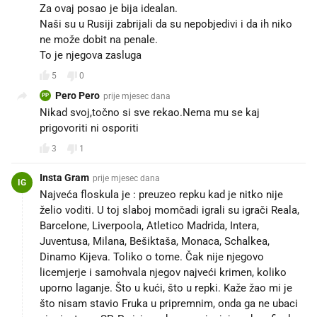
Za ovaj posao je bija idealan.
Naši su u Rusiji zabrijali da su nepobjedivi i da ih niko
ne može dobit na penale.
To je njegova zasluga
5
0
Pero Pero
prije mjesec dana
PP
Nikad svoj,točno si sve rekao.Nema mu se kaj
prigovoriti ni osporiti
3
1
Insta Gram
prije mjesec dana
IG
Najveća floskula je : preuzeo repku kad je nitko nije
želio voditi. U toj slaboj momčadi igrali su igrači Reala,
Barcelone, Liverpoola, Atletico Madrida, Intera,
Juventusa, Milana, Bešiktaša, Monaca, Schalkea,
Dinamo Kijeva. Toliko o tome. Čak nije njegovo
licemjerje i samohvala njegov najveći krimen, koliko
uporno laganje. Što u kući, što u repki. Kaže žao mi je
što nisam stavio Fruka u pripremnim, onda ga ne ubaci