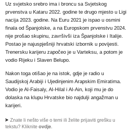
Uz svjetsko srebro ima i broncu sa Svjetskog
prvenstva u Kataru 2022. godine te drugo mjesto u Ligi
nacija 2023. godine. Na Euru 2021 je ispao u osmini
finala od Španjolske, a na Europskom prvenstvu 2024.
nije prošao skupinu, završivši iza Španjolske i Italije.
Postao je najuspješniji hrvatski izbornik u povijesti.
Trenersku karijeru započeo je u Varteksu, a potom je
vodio Rijeku i Slaven Belupo.
Nakon toga otišao je na istok, gdje je radio u
Saudijskoj Arabiji i Ujedinjenim Arapskim Emiratima.
Vodio je Al-Faisaly, Al-Hilal i Al-Ain, koji mu je do
dolaska na klupu Hrvatske bio najdulji angažman u
karijeri.
Znate li nešto više o temi ili želite prijaviti grešku u
tekstu? Kliknite
ovdje
.