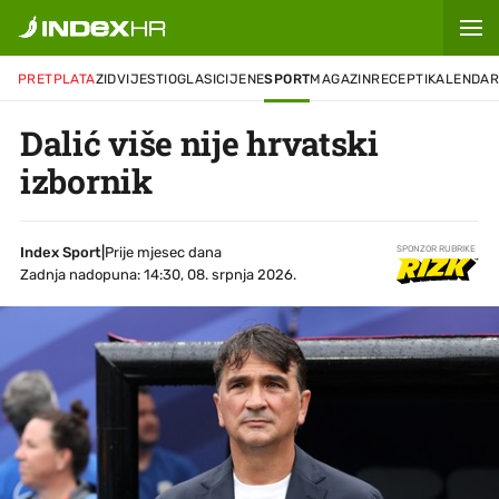
PRETPLATA
ZID
VIJESTI
OGLASI
CIJENE
SPORT
MAGAZIN
RECEPTI
KALENDA
Dalić više nije hrvatski
izbornik
Index Sport
|
Prije mjesec dana
SPONZOR RUBRIKE
Zadnja nadopuna: 14:30, 08. srpnja 2026.