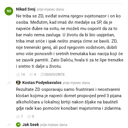
Nikad Svoj
prije mjesec dana
NS
Ne triba se ZD, sviđat svima njegov svjetonazor i on ko
osoba. Međutim, kad imaš dvi medalje sa SP, da je
najveće đubre na svitu, ne možeš mu osporit da za to
bar malo nema zasluga. U životu da bi bio uspješan,
triba imat sriće i ipak nešto znanja ćime se baviš. ZD,
nije trenerski genij, ali pod njegovim vodstvom, dobili
smo više ponosnih i sretnih trenutaka kao nacija koji će
se zauvik pamtiti. Zato Daliću, hvala ti za te lipe trenutke
i sretno ti dalje u životu.
14
4
ODGOVORITE
Kostas Podyebavalos
prije mjesec dana
Rezultate ZD osporavaju samo frustrirani i neostvareni
klošari kojima je najveći domet propovjed pred 3 pijana
alkoholičara u lokalnoj birtiji nakon šljake na baušteli
gdje rade kao pomoćni konobari majstorima i zidarima.
7
0
Jak Seek
prije mjesec dana
JS