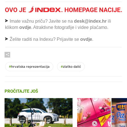
Imate važnu priču? Javite se na
desk@index.hr
ili
klikom
ovdje
. Atraktivne fotografije i videe plaćamo.
Želite raditi na Indexu? Prijavite se
ovdje
.
#
hrvatska reprezentacija
#
zlatko dalić
PROČITAJTE JOŠ