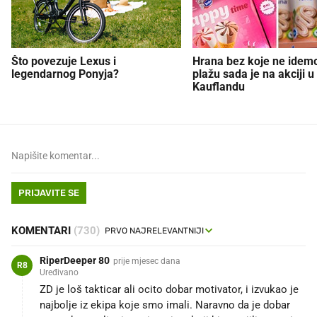
Što povezuje Lexus i
Hrana bez koje ne idem
legendarnog Ponyja?
plažu sada je na akciji u
Kauflandu
PRIJAVITE SE
KOMENTARI
(730)
RiperDeeper 80
prije mjesec dana
R8
Uređivano
ZD je loš takticar ali ocito dobar motivator, i izvukao je
najbolje iz ekipa koje smo imali. Naravno da je dobar