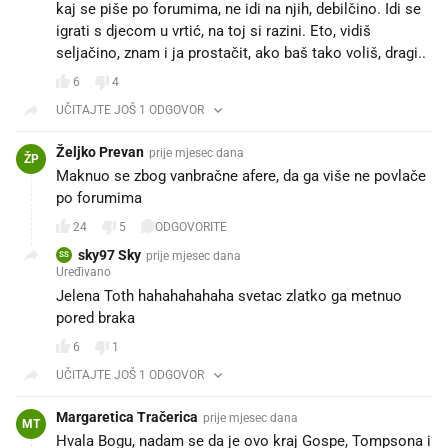
kaj se piše po forumima, ne idi na njih, debilčino. Idi se
igrati s djecom u vrtić, na toj si razini. Eto, vidiš
seljačino, znam i ja prostačit, ako baš tako voliš, dragi..
6
4
UČITAJTE JOŠ 1 ODGOVOR
Željko Prevan
prije mjesec dana
ŽP
Maknuo se zbog vanbračne afere, da ga više ne povlače
po forumima
24
5
ODGOVORITE
sky97 Sky
prije mjesec dana
SS
Uređivano
Jelena Toth hahahahahaha svetac zlatko ga metnuo
pored braka
6
1
UČITAJTE JOŠ 1 ODGOVOR
Margaretica Tračerica
prije mjesec dana
MT
Hvala Bogu, nadam se da je ovo kraj Gospe, Tompsona i