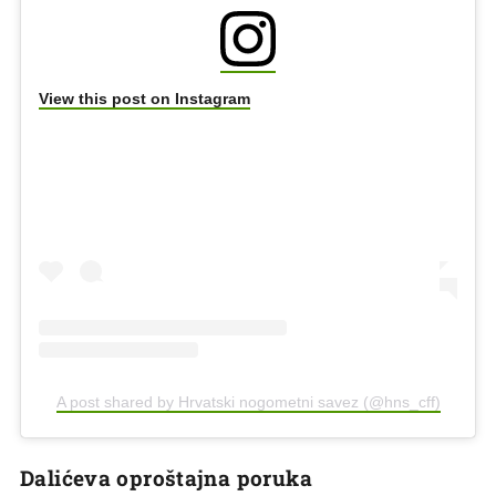
View this post on Instagram
A post shared by Hrvatski nogometni savez (@hns_cff)
Dalićeva oproštajna poruka