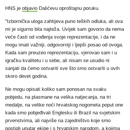
HNS je
objavio
Dalićevu oproštajnu poruku.
"Izbornička uloga zahtijeva puno teških odluka, ali ova
mi je sigurno bila najteža. Uvijek sam govorio da nema
veće časti od vođenja svoje reprezentacije, i da ne
mogu imati važniji, odgovorniji i ljepši posao od ovoga.
Kada sam preuzeo reprezentaciju, vjerovao sam i u
igračku kvalitetu i u sebe, ali nisam se usudio ni
sanjati da ćemo ostvariti sve što smo ostvarili u ovih
skoro devet godina.
Ne mogu opisati koliko sam ponosan na svaku
pobjedu, na plasmane na velika natjecanja, na tri
medalje, na velike noći hrvatskog nogometa poput one
kada smo pobjeđivali Englesku ili Brazil na svjetskim
prvenstvima, ali najviše na zajedništvo koje smo
postigli unutar ekipe i s hrvatskim narodom, a kojima