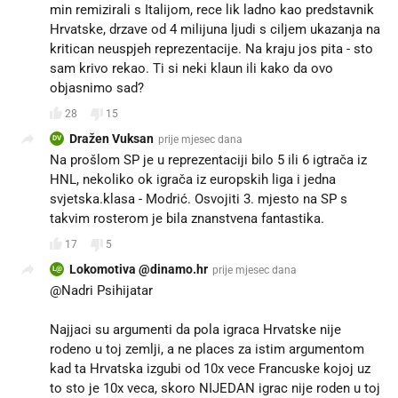
min remizirali s Italijom, rece lik ladno kao predstavnik
Hrvatske, drzave od 4 milijuna ljudi s ciljem ukazanja na
kritican neuspjeh reprezentacije. Na kraju jos pita - sto
sam krivo rekao. Ti si neki klaun ili kako da ovo
objasnimo sad?
28
15
Dražen Vuksan
prije mjesec dana
DV
Na prošlom SP je u reprezentaciji bilo 5 ili 6 igtrača iz
HNL, nekoliko ok igrača iz europskih liga i jedna
svjetska.klasa - Modrić. Osvojiti 3. mjesto na SP s
takvim rosterom je bila znanstvena fantastika.
17
5
Lokomotiva @dinamo.hr
prije mjesec dana
L@
@Nadri Psihijatar
Najjaci su argumenti da pola igraca Hrvatske nije
rodeno u toj zemlji, a ne places za istim argumentom
kad ta Hrvatska izgubi od 10x vece Francuske kojoj uz
to sto je 10x veca, skoro NIJEDAN igrac nije roden u toj