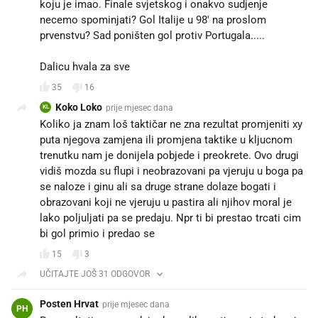
koju je imao. Finale svjetskog i onakvo sudjenje
necemo spominjati? Gol Italije u 98' na proslom
prvenstvu? Sad poništen gol protiv Portugala.....
Dalicu hvala za sve
35
16
Koko Loko
prije mjesec dana
KL
Koliko ja znam loš taktičar ne zna rezultat promjeniti xy
puta njegova zamjena ili promjena taktike u kljucnom
trenutku nam je donijela pobjede i preokrete. Ovo drugi
vidiš mozda su flupi i neobrazovani pa vjeruju u boga pa
se naloze i ginu ali sa druge strane dolaze bogati i
obrazovani koji ne vjeruju u pastira ali njihov moral je
lako poljuljati pa se predaju. Npr ti bi prestao trcati cim
bi gol primio i predao se
15
3
UČITAJTE JOŠ 31 ODGOVOR
Posten Hrvat
prije mjesec dana
PH