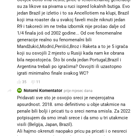
su za likove sa pivama u ruci ispred lokalnih butiga. Evo
jedan Brazil je izletio i to sa Ancellotiem na klupi, Brazil
koji ima roaster da u svakoj faveli može niknuti jedan
R9 i takoreći im ne treba izbornik nije prošao dalje od
1/4 finala još od 2002 godine... Od ove fenomenalne
generacije realno su fenomenalni bili
Mandžukić,Modrić,Perišić,Broz i Raketa a to je 5 igrača
koji su osvojili 2 mjesto u Rusiji kada nam ke obrana
bila nepostojeća. Što bi onda jedan Portugal,Brazil i
Argentina trebali po igračima? Osvojiti ili uzastopno
igrati minimalno finale svakog WC?
35
11
Notorni Komentator
prije mjesec dana
NK
Pridavati sve sto je osvojio sreci je nevjerojatna
apsurdnost. 2018. smo definitivno u obje utakmice na
penale bili bolji i pricati tu o sreci nema smisla. Za 2022
potpisujem da smo imali srece i da smo u tri utakmcie
visili (Belgija, Japan, Brazil).
Ali hajmo okrenuti naopako pricu pa pricati i o nesreci