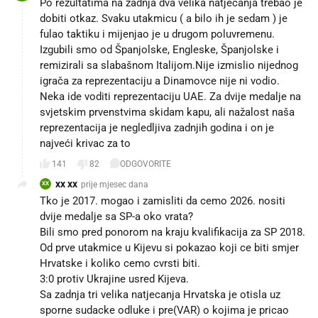
Po rezultatima na zadnja dva velika natjecanja trebao je
dobiti otkaz. Svaku utakmicu ( a bilo ih je sedam ) je
fulao taktiku i mijenjao je u drugom poluvremenu.
Izgubili smo od Španjolske, Engleske, Španjolske i
remizirali sa slabašnom Italijom.Nije izmislio nijednog
igrača za reprezentaciju a Dinamovce nije ni vodio.
Neka ide voditi reprezentaciju UAE. Za dvije medalje na
svjetskim prvenstvima skidam kapu, ali nažalost naša
reprezentacija je negledljiva zadnjih godina i on je
najveći krivac za to
141
82
ODGOVORITE
xx xx
prije mjesec dana
XX
Tko je 2017. mogao i zamisliti da cemo 2026. nositi
dvije medalje sa SP-a oko vrata?
Bili smo pred ponorom na kraju kvalifikacija za SP 2018.
Od prve utakmice u Kijevu si pokazao koji ce biti smjer
Hrvatske i koliko cemo cvrsti biti.
3:0 protiv Ukrajine usred Kijeva.
Sa zadnja tri velika natjecanja Hrvatska je otisla uz
sporne sudacke odluke i pre(VAR) o kojima je pricao