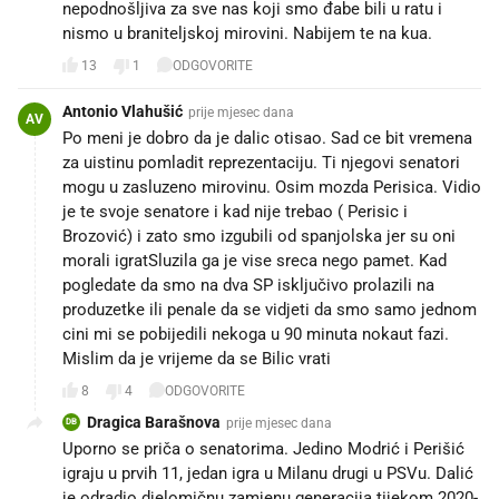
nepodnošljiva za sve nas koji smo đabe bili u ratu i
nismo u braniteljskoj mirovini. Nabijem te na kua.
13
1
ODGOVORITE
Antonio Vlahušić
prije mjesec dana
AV
Po meni je dobro da je dalic otisao. Sad ce bit vremena
za uistinu pomladit reprezentaciju. Ti njegovi senatori
mogu u zasluzeno mirovinu. Osim mozda Perisica. Vidio
je te svoje senatore i kad nije trebao ( Perisic i
Brozović) i zato smo izgubili od spanjolska jer su oni
morali igratSluzila ga je vise sreca nego pamet. Kad
pogledate da smo na dva SP isključivo prolazili na
produzetke ili penale da se vidjeti da smo samo jednom
cini mi se pobijedili nekoga u 90 minuta nokaut fazi.
Mislim da je vrijeme da se Bilic vrati
8
4
ODGOVORITE
Dragica Barašnova
prije mjesec dana
DB
Uporno se priča o senatorima. Jedino Modrić i Perišić
igraju u prvih 11, jedan igra u Milanu drugi u PSVu. Dalić
je odradio djelomičnu zamjenu generacija tijekom 2020-