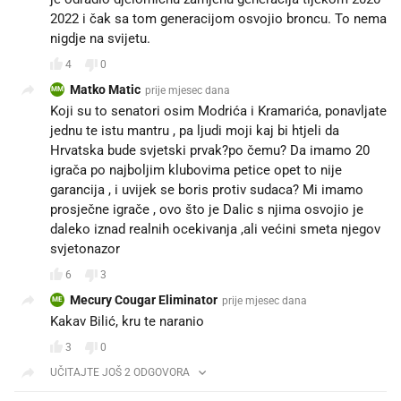
2022 i čak sa tom generacijom osvojio broncu. To nema
nigdje na svijetu.
4
0
Matko Matic
prije mjesec dana
MM
Koji su to senatori osim Modrića i Kramarića, ponavljate
jednu te istu mantru , pa ljudi moji kaj bi htjeli da
Hrvatska bude svjetski prvak?po čemu? Da imamo 20
igrača po najboljim klubovima petice opet to nije
garancija , i uvijek se boris protiv sudaca? Mi imamo
prosječne igrače , ovo što je Dalic s njima osvojio je
daleko iznad realnih ocekivanja ,ali većini smeta njegov
svjetonazor
6
3
Mecury Cougar Eliminator
prije mjesec dana
ME
Kakav Bilić, kru te naranio
3
0
UČITAJTE JOŠ 2 ODGOVORA