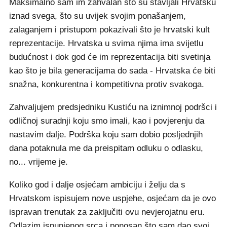
Maksimalno sam im zahvalan što su stavljali Hrvatsku
iznad svega, što su uvijek svojim ponašanjem,
zalaganjem i pristupom pokazivali što je hrvatski kult
reprezentacije. Hrvatska u svima njima ima svijetlu
budućnost i dok god će im reprezentacija biti svetinja
kao što je bila generacijama do sada - Hrvatska će biti
snažna, konkurentna i kompetitivna protiv svakoga.
Zahvaljujem predsjedniku Kustiću na iznimnoj podršci i
odličnoj suradnji koju smo imali, kao i povjerenju da
nastavim dalje. Podrška koju sam dobio posljednjih
dana potaknula me da preispitam odluku o odlasku,
no... vrijeme je.
Koliko god i dalje osjećam ambiciju i želju da s
Hrvatskom ispisujem nove uspjehe, osjećam da je ovo
ispravan trenutak za zaključiti ovu nevjerojatnu eru.
Odlazim ispunjenog srca i ponosan što sam dao svoj