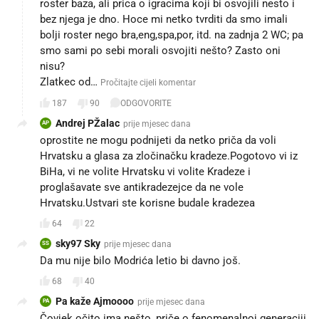
roster baza, ali prica o igracima koji bi osvojili nesto i
bez njega je dno. Hoce mi netko tvrditi da smo imali
bolji roster nego bra,eng,spa,por, itd. na zadnja 2 WC; pa
smo sami po sebi morali osvojiti nešto? Zasto oni
nisu?
Zlatkec od…
Pročitajte cijeli komentar
187
90
ODGOVORITE
Andrej PŽalac
prije mjesec dana
AP
oprostite ne mogu podnijeti da netko priča da voli
Hrvatsku a glasa za zločinačku kradeze.Pogotovo vi iz
BiHa, vi ne volite Hrvatsku vi volite Kradeze i
proglašavate sve antikradezejce da ne vole
Hrvatsku.Ustvari ste korisne budale kradezea
64
22
sky97 Sky
prije mjesec dana
SS
Da mu nije bilo Modrića letio bi davno još.
68
40
Pa kaže Ajmoooo
prije mjesec dana
PA
Čovjek očito ima nešto, priče o fenomenalnoj generaciji