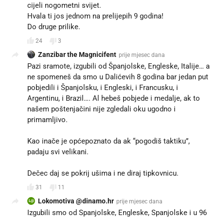
cijeli nogometni svijet.
Hvala ti jos jednom na prelijepih 9 godina!
Do druge prilike.
24
3
Zanzibar the Magnicifent
prije mjesec dana
Pazi sramote, izgubili od Španjolske, Engleske, Italije… a
ne spomeneš da smo u Dalićevih 8 godina bar jedan put
pobjedili i Španjolsku, i Engleski, i Francusku, i
Argentinu, i Brazil…. Al hebeš pobjede i medalje, ak to
našem poštenjačini nije zgledali oku ugodno i
primamljivo.
Kao inače je općepoznato da ak “pogodiš taktiku”,
padaju svi velikani.😅
Dečec daj se pokrij ušima i ne diraj tipkovnicu.
31
11
Lokomotiva @dinamo.hr
prije mjesec dana
L@
Izgubili smo od Spanjolske, Engleske, Spanjolske i u 96