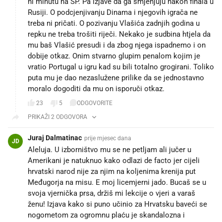
ni minutu na SP. Pa izjave da ga smjenjuju nakon finala u
Rusiji. O podcjenjivanju Dinama i njegovih igrača ne
treba ni pričati. O pozivanju Vlašića zadnjih godina u
repku ne treba trošiti riječi. Nekako je sudbina htjela da
mu baš Vlašić presudi i da zbog njega ispadnemo i on
dobije otkaz. Onim stvarno glupim penalom kojim je
vratio Portugal u igru kad su bili totalno grogirani. Toliko
puta mu je dao nezaslužene prilike da se jednostavno
moralo dogoditi da mu on isporuči otkaz.
23
5
ODGOVORITE
PRIKAŽI 2 ODGOVORA
Juraj Dalmatinac
prije mjesec dana
JD
Aleluja. U izborništvo mu se ne petljam ali jučer u
Amerikani je natuknuo kako odlazi de facto jer cijeli
hrvatski narod nije za njim na koljenima krenija put
Međugorja na misu. E moj licemjerni jado. Bucaš se u
svoja vjernička prsa, držiš mi lekcije o vjeri a varaš
ženu! Izjava kako si puno učinio za Hrvatsku baveći se
nogometom za ogromnu plaću je skandalozna i