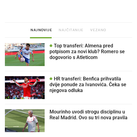
legendarnog Ponyja?
ritual koji nikad nismo p
NAJNOVIJE
NAJČITANIJE
VEZANO
Top transferi: Almena pred
potpisom za novi klub? Romero se
dogovorio s Atleticom
HR transferi: Benfica prihvatila
dvije ponude za Ivanovića. Čeka se
njegova odluka
Mourinho uvodi strogu disciplinu u
Real Madrid. Ovo su tri nova pravila