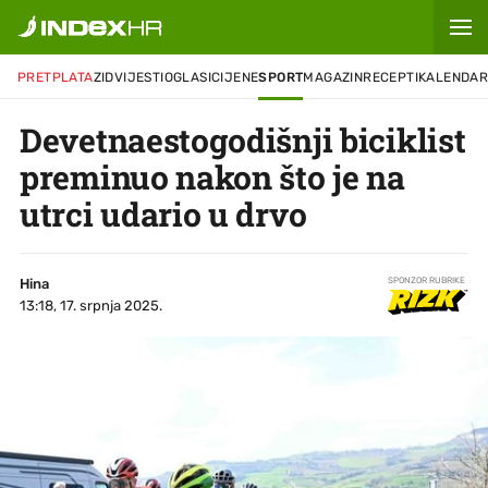
PRETPLATA
ZID
VIJESTI
OGLASI
CIJENE
SPORT
MAGAZIN
RECEPTI
KALENDA
Devetnaestogodišnji biciklist
preminuo nakon što je na
utrci udario u drvo
Hina
SPONZOR RUBRIKE
13:18, 17. srpnja 2025.