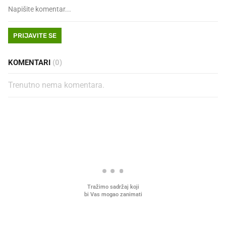
PRIJAVITE SE
KOMENTARI
(0)
Trenutno nema komentara.
PROČITAJTE JOŠ
Što povezuje Lexus i
Mokri prsti, kruh i paštet