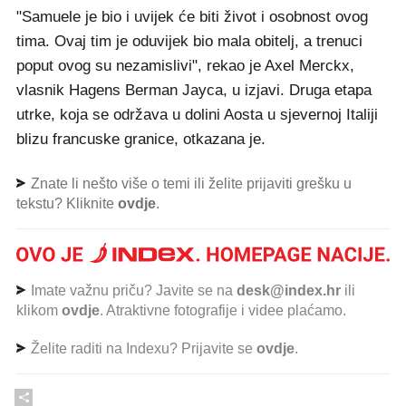
"Samuele je bio i uvijek će biti život i osobnost ovog
tima. Ovaj tim je oduvijek bio mala obitelj, a trenuci
poput ovog su nezamislivi", rekao je Axel Merckx,
vlasnik Hagens Berman Jayca, u izjavi. Druga etapa
utrke, koja se održava u dolini Aosta u sjevernoj Italiji
blizu francuske granice, otkazana je.
Znate li nešto više o temi ili želite prijaviti grešku u
tekstu? Kliknite
ovdje
.
Imate važnu priču? Javite se na
desk@index.hr
ili
klikom
ovdje
. Atraktivne fotografije i videe plaćamo.
Želite raditi na Indexu? Prijavite se
ovdje
.