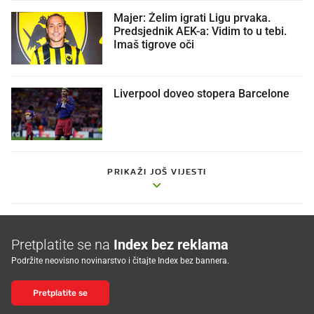
Majer: Želim igrati Ligu prvaka.
Predsjednik AEK-a: Vidim to u tebi.
Imaš tigrove oči
Liverpool doveo stopera Barcelone
PRIKAŽI JOŠ VIJESTI
Pretplatite se na
Index bez reklama
Podržite neovisno novinarstvo i čitajte Index bez bannera.
Pretplatite se