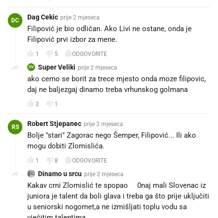
Dag Cekic
prije 2 mjeseca
DC
Filipović je bio odličan. Ako Livi ne ostane, onda je
Filipović prvi izbor za mene.
1
5
ODGOVORITE
Super Veliki
prije 2 mjeseca
SV
ako cemo se borit za trece mjesto onda moze filipovic,
daj ne baljezgaj dinamo treba vrhunskog golmana
2
1
Robert Stjepanec
prije 2 mjeseca
RS
Bolje "stari" Zagorac nego Šemper, Filipović... Ili ako
mogu dobiti Zlomislića.
1
8
ODGOVORITE
Dinamo u srcu
prije 2 mjeseca
Kakav crni Zlomislić te spopao😂0naj mali Slovenac iz
juniora je talent da boli glava i treba ga što prije uključiti
u seniorski nogomet,a ne izmišljati toplu vodu sa
vječitim talentima.