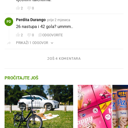
2
0
Perdita Durango
prije 2 mjeseca
PD
26 nastupa i 42 gola? ummm..
2
0
ODGOVORITE
PRIKAŽI 1 ODGOVOR
JOŠ 4 KOMENTARA
PROČITAJTE JOŠ