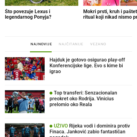
Što povezuje Lexus i
Mokri prsti, kruh i paštet
legendarnog Ponyja?
ritual koji nikad nismo p
NAJNOVIJE
NAJČITANIJE
VEZANO
Hajduk je gotovo osigurao play-off
Konferencijske lige. Evo s kime bi
igrao
Top transferi: Senzacionalan
preokret oko Rodrija. Vinicius
prelomio oko Reala
UŽIVO
Rijeka vodi i dominira protiv
Finaca. Janković zabio fantastičan