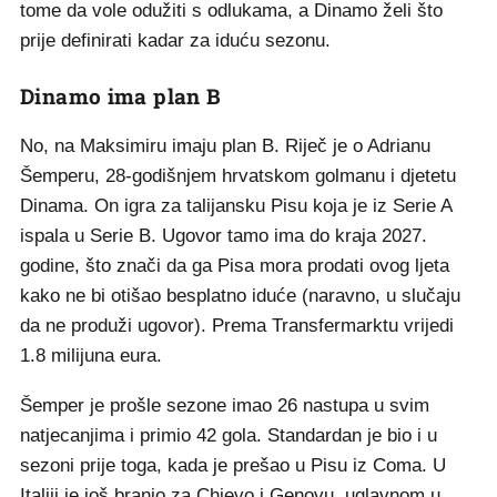
tome da vole odužiti s odlukama, a Dinamo želi što
prije definirati kadar za iduću sezonu.
Dinamo ima plan B
No, na Maksimiru imaju plan B. Riječ je o Adrianu
Šemperu, 28-godišnjem hrvatskom golmanu i djetetu
Dinama. On igra za talijansku Pisu koja je iz Serie A
ispala u Serie B. Ugovor tamo ima do kraja 2027.
godine, što znači da ga Pisa mora prodati ovog ljeta
kako ne bi otišao besplatno iduće (naravno, u slučaju
da ne produži ugovor). Prema Transfermarktu vrijedi
1.8 milijuna eura.
Šemper je prošle sezone imao 26 nastupa u svim
natjecanjima i primio 42 gola. Standardan je bio i u
sezoni prije toga, kada je prešao u Pisu iz Coma. U
Italiji je još branio za Chievo i Genovu, uglavnom u