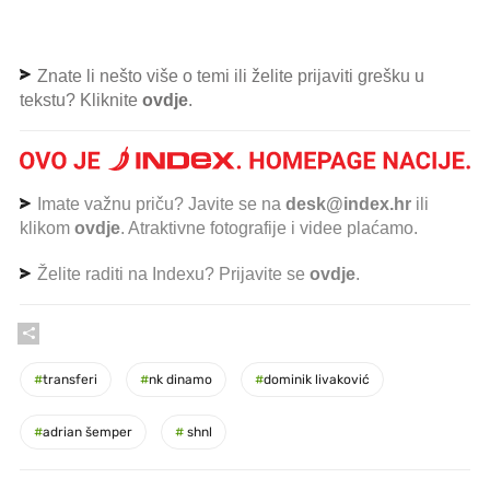
Znate li nešto više o temi ili želite prijaviti grešku u
tekstu? Kliknite
ovdje
.
Imate važnu priču? Javite se na
desk@index.hr
ili
klikom
ovdje
. Atraktivne fotografije i videe plaćamo.
Želite raditi na Indexu? Prijavite se
ovdje
.
#
transferi
#
nk dinamo
#
dominik livaković
#
adrian šemper
#
shnl