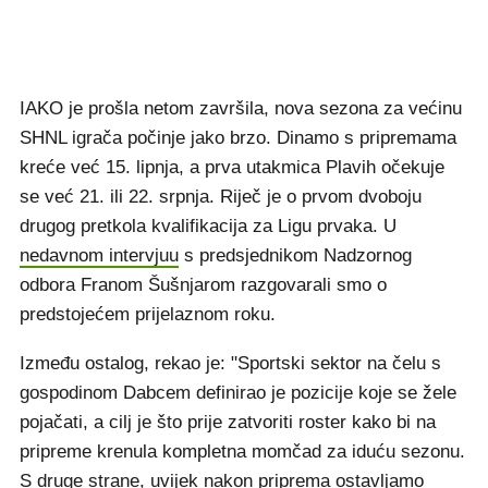
IAKO je prošla netom završila, nova sezona za većinu
SHNL igrača počinje jako brzo. Dinamo s pripremama
kreće već 15. lipnja, a prva utakmica Plavih očekuje
se već 21. ili 22. srpnja. Riječ je o prvom dvoboju
drugog pretkola kvalifikacija za Ligu prvaka. U
nedavnom intervjuu
s predsjednikom Nadzornog
odbora Franom Šušnjarom razgovarali smo o
predstojećem prijelaznom roku.
Između ostalog, rekao je: "Sportski sektor na čelu s
gospodinom Dabcem definirao je pozicije koje se žele
pojačati, a cilj je što prije zatvoriti roster kako bi na
pripreme krenula kompletna momčad za iduću sezonu.
S druge strane, uvijek nakon priprema ostavljamo