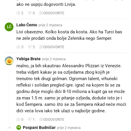
ako ne uspiju dogovoriti Livija.
2
0
ODGOVORITE
Lako Ćemo
prije 2 mjeseca
LĆ
Livi obavezno. Kolko kosta da kosta. Ako ha Turci bas
ne zele prodati onda bolje Zelenika nego Semper.
5
5
ODGOVORITE
Yebiga Brate
prije 2 mjeseca
realno, ja bih skautirao Alessandro Plizzari iz Venezie.
treba vidjeti kakav je sa ozljedama zbog kojih je
trenutno tek drugi golman. Ogroman talent, vrhunski
refleksi i solidan pregled igre. igrač na kojem bi se za
godinu dvije moglo dići 8-10 miliona a kupit ga se može
za max 1.5 m. samo je pitanje ozljeda, doduše isto je i
kod Šempera. samo što se za Šempera nikad neće moći
dići veća lova iako tek ulazi u najbolje godine.
0
1
ODGOVORITE
Pospani Budničar
prije 2 mjeseca
PB