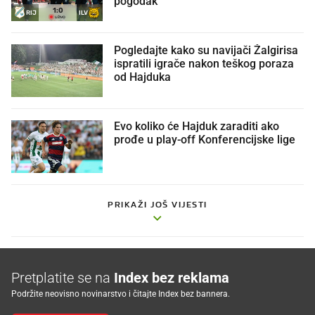
pogodak
1
:
0
RIJ
ILV
UŽIVO
Pogledajte kako su navijači Žalgirisa
ispratili igrače nakon teškog poraza
od Hajduka
Evo koliko će Hajduk zaraditi ako
prođe u play-off Konferencijske lige
PRIKAŽI JOŠ VIJESTI
Pretplatite se na
Index bez reklama
Podržite neovisno novinarstvo i čitajte Index bez bannera.