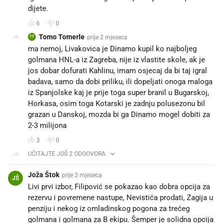
dijete.
6
0
Tomo Tomerle
prije 2 mjeseca
TT
ma nemoj, Livakovica je Dinamo kupil ko najboljeg
golmana HNL-a iz Zagreba, nije iz vlastite skole, ak je
jos dobar dofurati Kahlinu, imam osjecaj da bi taj igral
badava, samo da dobi priliku, ili dopeljati onoga maloga
iz Spanjolske kaj je prije toga super branil u Bugarskoj,
Horkasa, osim toga Kotarski je zadnju polusezonu bil
grazan u Danskoj, mozda bi ga Dinamo mogel dobiti za
2-3 milijona
3
0
UČITAJTE JOŠ 2 ODGOVORA
Joža Štok
prije 2 mjeseca
JŠ
Livi prvi izbor, Filipović se pokazao kao dobra opcija za
rezervu i povremene nastupe, Nevistića prodati, Zagija u
penziju i nekog iz omladinskog pogona za trećeg
golmana i golmana za B ekipu. Šemper je solidna opcija