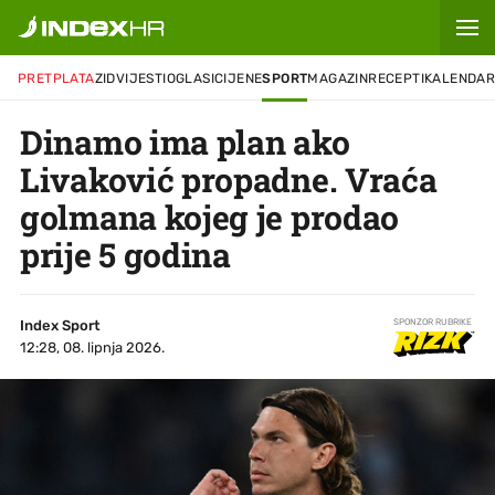
PRETPLATA
ZID
VIJESTI
OGLASI
CIJENE
SPORT
MAGAZIN
RECEPTI
KALENDA
Dinamo ima plan ako
Livaković propadne. Vraća
golmana kojeg je prodao
prije 5 godina
Index Sport
SPONZOR RUBRIKE
12:28, 08. lipnja 2026.