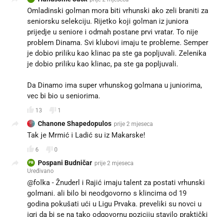
Omladinski golman mora biti vrhunski ako zeli braniti za
seniorsku selekciju. Rijetko koji golman iz juniora
prijedje u seniore i odmah postane prvi vratar. To nije
problem Dinama. Svi klubovi imaju te probleme. Semper
je dobio priliku kao klinac pa ste ga popljuvali. Zelenika
je dobio priliku kao klinac, pa ste ga popljuvali.
Da Dinamo ima super vrhunskog golmana u juniorima,
vec bi bio u seniorima.
13
1
Chanone Shapedopulos
prije 2 mjeseca
Tak je Mrmić i Ladić su iz Makarske!
6
0
Pospani Budničar
prije 2 mjeseca
PB
Uređivano
@folka - Žnuderl i Rajić imaju talent za postati vrhunski
golmani. ali bilo bi neodgovorno s klincima od 19
godina pokušati ući u Ligu Prvaka. preveliki su novci u
igri da bi se na tako odgovornu poziciju stavilo praktički