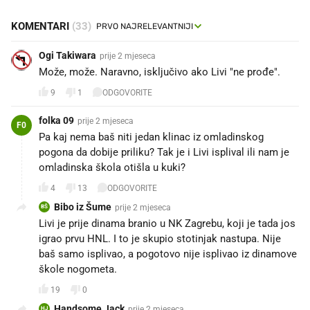
KOMENTARI
(33)
Ogi Takiwara
prije 2 mjeseca
Može, može. Naravno, isključivo ako Livi "ne prođe".
9
1
ODGOVORITE
folka 09
prije 2 mjeseca
F0
Pa kaj nema baš niti jedan klinac iz omladinskog
pogona da dobije priliku? Tak je i Livi isplival ili nam je
omladinska škola otišla u kuki?
4
13
ODGOVORITE
Bibo iz Šume
prije 2 mjeseca
BŠ
Livi je prije dinama branio u NK Zagrebu, koji je tada jos
igrao prvu HNL. I to je skupio stotinjak nastupa. Nije
baš samo isplivao, a pogotovo nije isplivao iz dinamove
škole nogometa.
19
0
Handsome Jack
prije 2 mjeseca
HJ