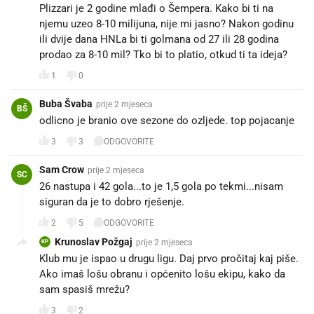
Plizzari je 2 godine mlađi o Šempera. Kako bi ti na
njemu uzeo 8-10 milijuna, nije mi jasno? Nakon godinu
ili dvije dana HNLa bi ti golmana od 27 ili 28 godina
prodao za 8-10 mil? Tko bi to platio, otkud ti ta ideja?
1
0
Buba Švaba
prije 2 mjeseca
BŠ
odlicno je branio ove sezone do ozljede. top pojacanje
3
3
ODGOVORITE
Sam Crow
prije 2 mjeseca
SC
26 nastupa i 42 gola...to je 1,5 gola po tekmi...nisam
siguran da je to dobro rješenje.
2
5
ODGOVORITE
Krunoslav Požgaj
prije 2 mjeseca
KP
Klub mu je ispao u drugu ligu. Daj prvo pročitaj kaj piše.
Ako imaš lošu obranu i općenito lošu ekipu, kako da
sam spasiš mrežu?
3
2