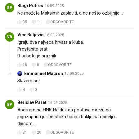
Blagi Potres
16.09.2025.
BP
Ne možete Maksimir zaplaviti, a ne nešto ozbiljnije....
35
11
ODGOVORITE
Vice Buljevic
16.09.2025.
VB
Igraju dva najveca hrvatsla kluba.
Prestanite srat
U subotu je praznik
18
0
ODGOVORITE
Emmanuel Macron
17.09.2025.
Slažem se!
4
0
Berislav Parat
16.09.2025.
BP
Apeliram na HNK Hajduk da postave mrežu na
jugozapadu jer će stoka bacati baklje na obitelji s
djecom...
31
20
ODGOVORITE