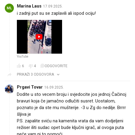
Marina Laus
17.09.2025.
ML
i zadnji put su se zaplavili ali ispod ociju!
YouTube
6
4
ODGOVORITE
PRIKAŽI 3 ODGOVORA
Prgavi Tovar
16.09.2025.
Dodite u sto vecem broju i svjedocite jos jednoj Čačinoj
bravuri koja če jamačno odlučiti susret. Uostalom,
poznato je da ste mu mušterije. -3 u Zg do nedilje. Brrrr
šljiva je 😂
P.S. zapalite sviću na kamenita vrata da vam dodjeljeni
režiser iliti sudac opet bude ključni igrač, al ovoga puta
neće vam ni to pomoći.