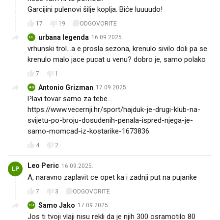
Garcijini pulenovi šilje koplja. Biće luuuudo!
17
19
ODGOVORITE
urbana legenda
16.09.2025.
UL
vrhunski trol...a e prosla sezona, krenulo sivilo doli pa se
krenulo malo jace pucat u venu? dobro je, samo polako
7
1
Antonio Grizman
17.09.2025.
AG
Plavi tovar samo za tebe...
https://www.vecernji.hr/sport/hajduk-je-drugi-klub-na-
svijetu-po-broju-dosudenih-penala-ispred-njega-je-
samo-momcad-iz-kostarike-1673836
4
2
Leo Peric
16.09.2025.
LP
A, naravno zaplavit ce opet ka i zadnji put na pujanke
7
3
ODGOVORITE
Samo Jako
17.09.2025.
SJ
Jos ti tvoji vlaji nisu rekli da je njih 300 osramotilo 80