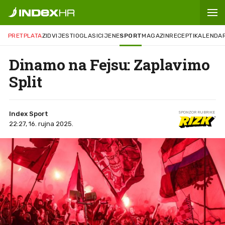
PRETPLATA
ZID
VIJESTI
OGLASI
CIJENE
SPORT
MAGAZIN
RECEPTI
KALENDA
Dinamo na Fejsu: Zaplavimo
Split
Index Sport
SPONZOR RUBRIKE
22:27, 16. rujna 2025.