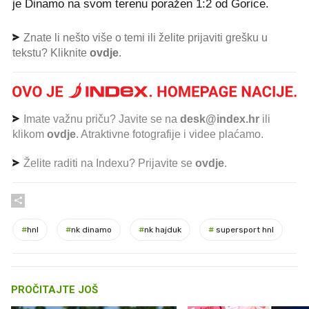
je Dinamo na svom terenu poražen 1:2 od Gorice.
Znate li nešto više o temi ili želite prijaviti grešku u
tekstu? Kliknite
ovdje
.
Imate važnu priču? Javite se na
desk@index.hr
ili
klikom
ovdje
. Atraktivne fotografije i videe plaćamo.
Želite raditi na Indexu? Prijavite se
ovdje
.
#
hnl
#
nk dinamo
#
nk hajduk
#
supersport hnl
PROČITAJTE JOŠ