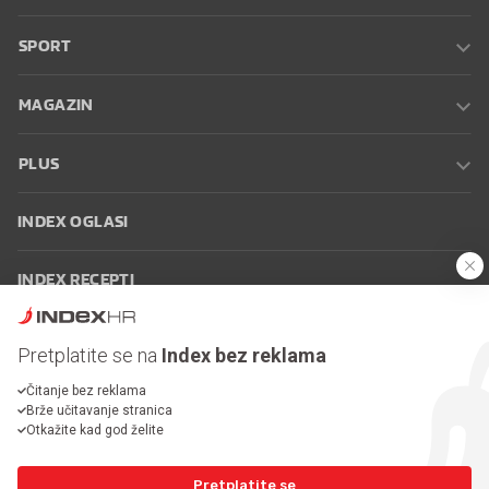
SPORT
MAGAZIN
PLUS
INDEX OGLASI
INDEX RECEPTI
INFO
Pretplatite se na
Index bez reklama
Čitanje bez reklama
Oglašavanje
Zaposli se na Indexu
Kontakt
Impressum
Uvjeti
Brže učitavanje stranica
korištenja
Postavke kolačića
Otkažite kad god želite
Pretplatite se