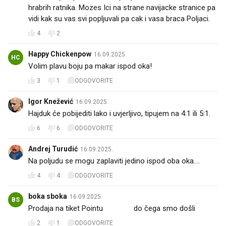
hrabrih ratnika. Mozes Ici na strane navijacke stranice pa
vidi kak su vas svi popljuvali pa cak i vasa braca Poljaci.
4
2
Happy Chickenpow
16.09.2025.
HC
Volim plavu boju pa makar ispod oka!
3
1
ODGOVORITE
Igor Knežević
16.09.2025.
Hajduk će pobijediti lako i uvjerljivo, tipujem na 4:1 ili 5:1.
6
6
ODGOVORITE
Andrej Turudić
16.09.2025.
Na poljudu se mogu zaplaviti jedino ispod oba oka....
4
4
ODGOVORITE
boka sboka
16.09.2025.
BS
Prodaja na tiket Pointu🫣😂😂 do čega smo došli 😂😂
2
1
ODGOVORITE