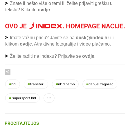
Znate li nešto više o temi ili želite prijaviti grešku u
tekstu? Kliknite
ovdje
.
Imate važnu priču? Javite se na
desk@index.hr
ili
klikom
ovdje
. Atraktivne fotografije i videe plaćamo.
Želite raditi na Indexu? Prijavite se
ovdje
.
#
hnl
#
transferi
#
nk dinamo
#
danijel zagorac
#
supersport hnl
PROČITAJTE JOŠ