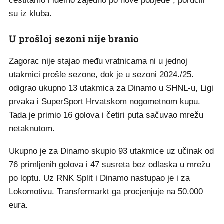
čestitamo i idemo zajedno po nove pobjede", poručili
su iz kluba.
U prošloj sezoni nije branio
Zagorac nije stajao među vratnicama ni u jednoj
utakmici prošle sezone, dok je u sezoni 2024./25.
odigrao ukupno 13 utakmica za Dinamo u SHNL-u, Ligi
prvaka i SuperSport Hrvatskom nogometnom kupu.
Tada je primio 16 golova i četiri puta sačuvao mrežu
netaknutom.
Ukupno je za Dinamo skupio 93 utakmice uz učinak od
76 primljenih golova i 47 susreta bez odlaska u mrežu
po loptu. Uz RNK Split i Dinamo nastupao je i za
Lokomotivu. Transfermarkt ga procjenjuje na 50.000
eura.