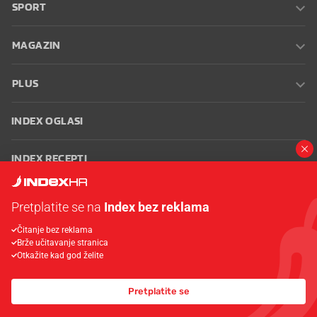
SPORT
MAGAZIN
PLUS
INDEX OGLASI
INDEX RECEPTI
INFO
Pretplatite se na
Index bez reklama
Čitanje bez reklama
Oglašavanje
Zaposli se na Indexu
Kontakt
Impressum
Uvjeti
Brže učitavanje stranica
korištenja
Postavke kolačića
Otkažite kad god želite
Pretplatite se
© 2026 Index