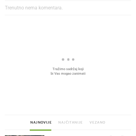
Trenutno nema komentara.
PROČITAJTE JOŠ
Što povezuje Lexus i
Mokri prsti, kruh i paštet
legendarnog Ponyja?
ritual koji nikad nismo p
NAJNOVIJE
NAJČITANIJE
VEZANO