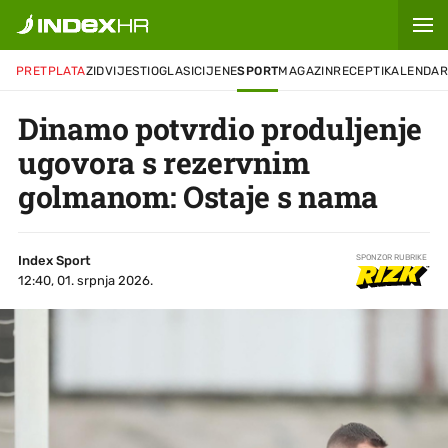
PRETPLATA
ZID
VIJESTI
OGLASI
CIJENE
SPORT
MAGAZIN
RECEPTI
KALENDA
Dinamo potvrdio produljenje
ugovora s rezervnim
golmanom: Ostaje s nama
Index Sport
SPONZOR RUBRIKE
12:40, 01. srpnja 2026.