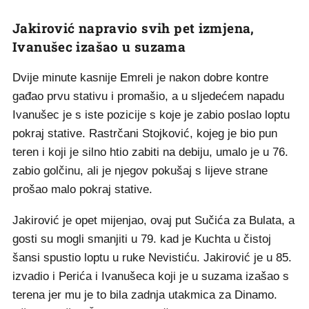
Jakirović napravio svih pet izmjena,
Ivanušec izašao u suzama
Dvije minute kasnije Emreli je nakon dobre kontre
gađao prvu stativu i promašio, a u sljedećem napadu
Ivanušec je s iste pozicije s koje je zabio poslao loptu
pokraj stative. Rastrčani Stojković, kojeg je bio pun
teren i koji je silno htio zabiti na debiju, umalo je u 76.
zabio golčinu, ali je njegov pokušaj s lijeve strane
prošao malo pokraj stative.
Jakirović je opet mijenjao, ovaj put Sučića za Bulata, a
gosti su mogli smanjiti u 79. kad je Kuchta u čistoj
šansi spustio loptu u ruke Nevistiću. Jakirović je u 85.
izvadio i Perića i Ivanušeca koji je u suzama izašao s
terena jer mu je to bila zadnja utakmica za Dinamo.