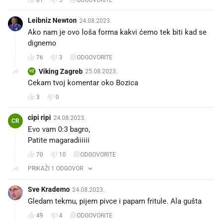
Leibniz Newton
24.08.2023.
Ako nam je ovo loša forma kakvi ćemo tek biti kad se
dignemo
76
3
ODGOVORITE
Viking Zagreb
25.08.2023.
VZ
Cekam tvoj komentar oko Bozica
3
0
cipi ripi
24.08.2023.
CR
Evo vam 0:3 bagro,
Patite magaradiiiiii
70
10
ODGOVORITE
PRIKAŽI 1 ODGOVOR
Sve Krademo
24.08.2023.
Gledam tekmu, pijem pivce i papam fritule. Ala gušta
49
4
ODGOVORITE