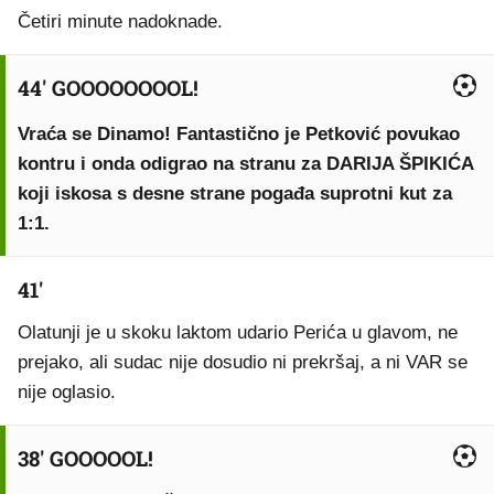
Četiri minute nadoknade.
44' GOOOOOOOOL!
Vraća se Dinamo! Fantastično je Petković povukao
kontru i onda odigrao na stranu za DARIJA ŠPIKIĆA
koji iskosa s desne strane pogađa suprotni kut za
1:1.
41'
Olatunji je u skoku laktom udario Perića u glavom, ne
prejako, ali sudac nije dosudio ni prekršaj, a ni VAR se
nije oglasio.
38' GOOOOOL!