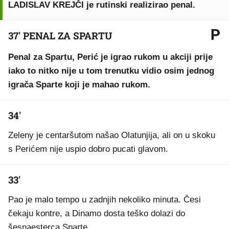
LADISLAV KREJČI je rutinski realizirao penal.
37' PENAL ZA SPARTU
Penal za Spartu, Perić je igrao rukom u akciji prije
iako to nitko nije u tom trenutku vidio osim jednog
igrača Sparte koji je mahao rukom.
34'
Zeleny je centaršutom našao Olatunjija, ali on u skoku
s Perićem nije uspio dobro pucati glavom.
33'
Pao je malo tempo u zadnjih nekoliko minuta. Česi
čekaju kontre, a Dinamo dosta teško dolazi do
šesnaesterca Sparte.