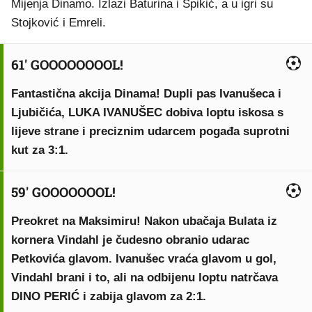
Mijenja Dinamo. Izlazi Baturina i Špikić, a u igri su
Stojković i Emreli.
61' GOOOOOOOOL!
Fantastična akcija Dinama! Dupli pas Ivanušeca i
Ljubičića, LUKA IVANUŠEC dobiva loptu iskosa s
lijeve strane i preciznim udarcem pogađa suprotni
kut za 3:1.
59' GOOOOOOOL!
Preokret na Maksimiru! Nakon ubačaja Bulata iz
kornera Vindahl je čudesno obranio udarac
Petkovića glavom. Ivanušec vraća glavom u gol,
Vindahl brani i to, ali na odbijenu loptu natrčava
DINO PERIĆ i zabija glavom za 2:1.