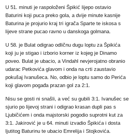
U 51. minuti je raspoloženi Špikić lijepo ostavio
Baturini koji puca preko gola, a dvije minute kasnije
Baturina je projurio kraj tri igrača Sparte te iskosa s
lijeve strane pucao ravno u danskoga golmana.
U 58. je Bulat odigrao odličnu dugu loptu za Špikića
koji ju je stigao i izborio korner iz kojeg je Dinamo
poveo. Bulat je ubacio, a Vindahl nevjerojatno obranio
udarac Petkovića glavom i onda na crti zaustavio
pokušaj Ivanušeca. No, odbio je loptu samo do Perića
koji glavom pogađa prazan gol za 2:1.
Nisu se gosti ni snašli, a već su gubili 3:1. Ivanušec se
sjurio po lijevoj strani i odigrao krasan dupli pas s
Ljubičićem i onda majstorski pogodio suprotni kut za
3:1. Jakirović je u 64. minuti izvadio Špikića i dosta
ljutitog Baturinu te ubacio Emrelija i Stojkovića.