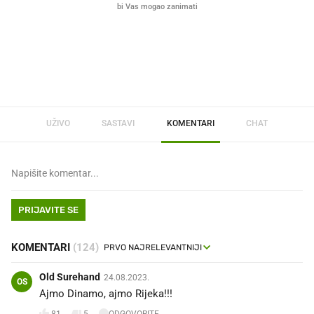
Što povezuje Lexus i
Mokri prsti, kruh i paštet
legendarnog Ponyja?
ritual koji nikad nismo p
UŽIVO
SASTAVI
KOMENTARI
CHAT
PRIJAVITE SE
KOMENTARI
(124)
Old Surehand
24.08.2023.
OS
Ajmo Dinamo, ajmo Rijeka!!!
81
5
ODGOVORITE