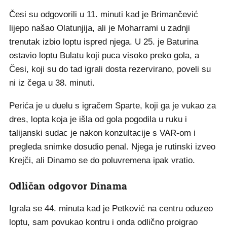
Česi su odgovorili u 11. minuti kad je Brimančević
lijepo našao Olatunjija, ali je Moharrami u zadnji
trenutak izbio loptu ispred njega. U 25. je Baturina
ostavio loptu Bulatu koji puca visoko preko gola, a
Česi, koji su do tad igrali dosta rezervirano, poveli su
ni iz čega u 38. minuti.
Perića je u duelu s igračem Sparte, koji ga je vukao za
dres, lopta koja je išla od gola pogodila u ruku i
talijanski sudac je nakon konzultacije s VAR-om i
pregleda snimke dosudio penal. Njega je rutinski izveo
Krejči, ali Dinamo se do poluvremena ipak vratio.
Odličan odgovor Dinama
Igrala se 44. minuta kad je Petković na centru oduzeo
loptu, sam povukao kontru i onda odlično proigrao