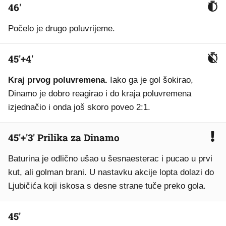
46'
Počelo je drugo poluvrijeme.
45'+4'
Kraj prvog poluvremena.
Iako ga je gol šokirao,
Dinamo je dobro reagirao i do kraja poluvremena
izjednačio i onda još skoro poveo 2:1.
45'+'3' Prilika za Dinamo
Baturina je odlično ušao u šesnaesterac i pucao u prvi
kut, ali golman brani. U nastavku akcije lopta dolazi do
Ljubičića koji iskosa s desne strane tuče preko gola.
45'