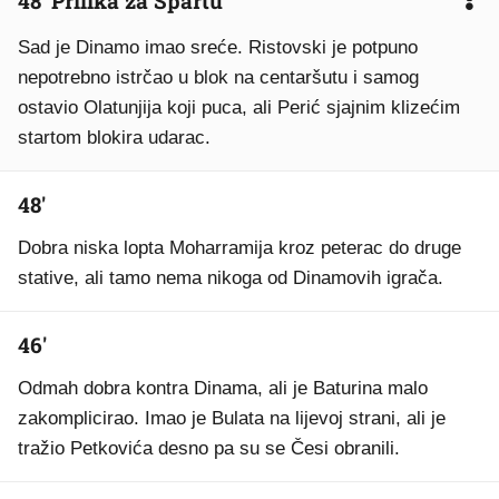
48' Prilika za Spartu
Sad je Dinamo imao sreće. Ristovski je potpuno
nepotrebno istrčao u blok na centaršutu i samog
ostavio Olatunjija koji puca, ali Perić sjajnim klizećim
startom blokira udarac.
48'
Dobra niska lopta Moharramija kroz peterac do druge
stative, ali tamo nema nikoga od Dinamovih igrača.
46'
Odmah dobra kontra Dinama, ali je Baturina malo
zakomplicirao. Imao je Bulata na lijevoj strani, ali je
tražio Petkovića desno pa su se Česi obranili.