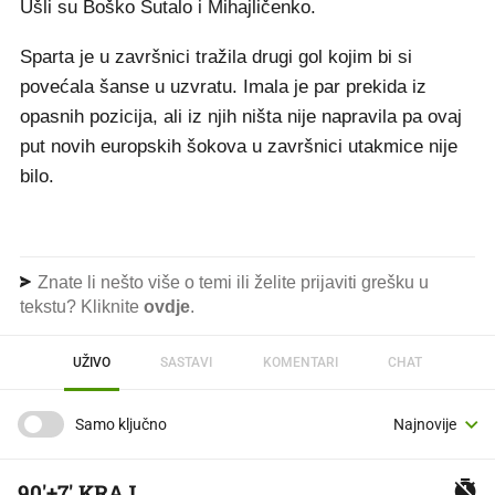
Ušli su Boško Šutalo i Mihajličenko.
Sparta je u završnici tražila drugi gol kojim bi si
povećala šanse u uzvratu. Imala je par prekida iz
opasnih pozicija, ali iz njih ništa nije napravila pa ovaj
put novih europskih šokova u završnici utakmice nije
bilo.
Znate li nešto više o temi ili želite prijaviti grešku u
tekstu? Kliknite
ovdje
.
UŽIVO
SASTAVI
KOMENTARI
CHAT
Samo ključno
90'+7' KRAJ