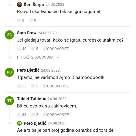
Šeri Šerpa
24.08.2023.
Bravo Luka Ivanušec tak se igra nogomet.
8
0
Sam Crow
24.08.2023.
SC
Jel gledaju tovari kako se igraju europske utakmice?
40
5
ODGOVORITE
PRIKAŽI 2 ODGOVORA
Pero Djetlić
24.08.2023.
PD
Trpamo, ne vadimo!! Ajmo Dinamoooooo!!!
53
5
ODGOVORITE
Tablet Tabletic
24.08.2023.
TT
Bit ce ovo ok sa Jakirovicem.
33
2
ODGOVORITE
Pero Djetlić
24.08.2023.
PD
Ae a triba je pari broj godine osnutka od torside