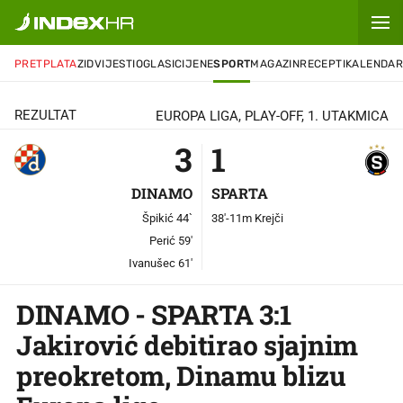
3
-
1
OTVORI
CHAT
PRETPLATA
ZID
VIJESTI
OGLASI
CIJENE
SPORT
MAGAZIN
RECEPTI
KALENDA
REZULTAT
EUROPA LIGA, PLAY-OFF, 1. UTAKMICA
3
1
DINAMO
SPARTA
Špikić 44`
38'-11m Krejči
Perić 59'
Ivanušec 61'
DINAMO - SPARTA 3:1
Jakirović debitirao sjajnim
preokretom, Dinamu blizu