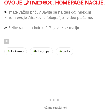
Imate važnu priču? Javite se na
desk@index.hr
ili
klikom
ovdje
. Atraktivne fotografije i videe plaćamo.
Želite raditi na Indexu? Prijavite se
ovdje
.
#
nk dinamo
#
hnl europa
#
sparta
PROČITAJTE JOŠ