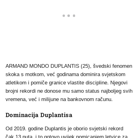
ARMAND MONDO DUPLANTIS (25), švedski fenomen
skoka s motkom, već godinama dominira svjetskom
atletikom i pomiče granice vlastite discipline. Njegovi
brojni rekordi ne donose mu samo status najboljeg svih
vremena, već i milijune na bankovnom računu.
Dominacija Duplantisa
Od 2019. godine Duplantis je oborio svjetski rekord
čak 13 puta, i to gotovo uvijek pomicanjem letvice za