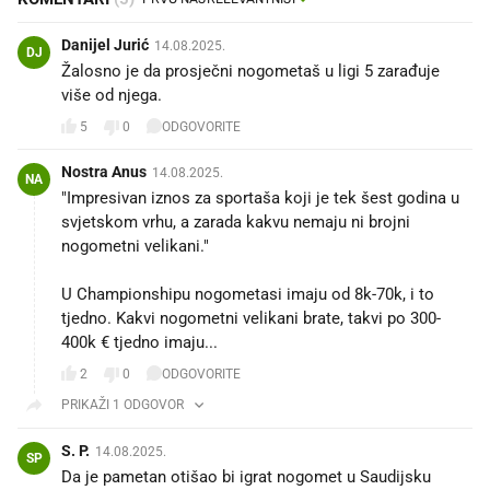
Danijel Jurić
14.08.2025.
DJ
Žalosno je da prosječni nogometaš u ligi 5 zarađuje
više od njega.
5
0
ODGOVORITE
Nostra Anus
14.08.2025.
NA
"Impresivan iznos za sportaša koji je tek šest godina u
svjetskom vrhu, a zarada kakvu nemaju ni brojni
nogometni velikani."
U Championshipu nogometasi imaju od 8k-70k, i to
tjedno. Kakvi nogometni velikani brate, takvi po 300-
400k € tjedno imaju...
2
0
ODGOVORITE
PRIKAŽI 1 ODGOVOR
S. P.
14.08.2025.
SP
Da je pametan otišao bi igrat nogomet u Saudijsku