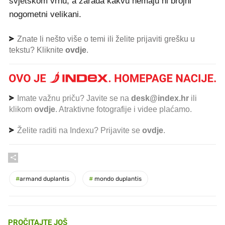
svjetskom vrhu, a zarada kakvu nemaju ni brojni
nogometni velikani.
Znate li nešto više o temi ili želite prijaviti grešku u
tekstu? Kliknite
ovdje
.
Imate važnu priču? Javite se na
desk@index.hr
ili
klikom
ovdje
. Atraktivne fotografije i videe plaćamo.
Želite raditi na Indexu? Prijavite se
ovdje
.
#
armand duplantis
#
mondo duplantis
PROČITAJTE JOŠ