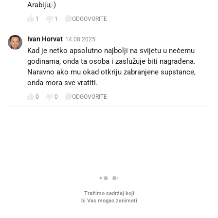
Arabiju;-)
1
1
ODGOVORITE
Ivan Horvat
14.08.2025.
Kad je netko apsolutno najbolji na svijetu u nečemu
godinama, onda ta osoba i zaslužuje biti nagrađena.
Naravno ako mu okad otkriju zabranjene supstance,
onda mora sve vratiti.
0
0
ODGOVORITE
PROČITAJTE JOŠ