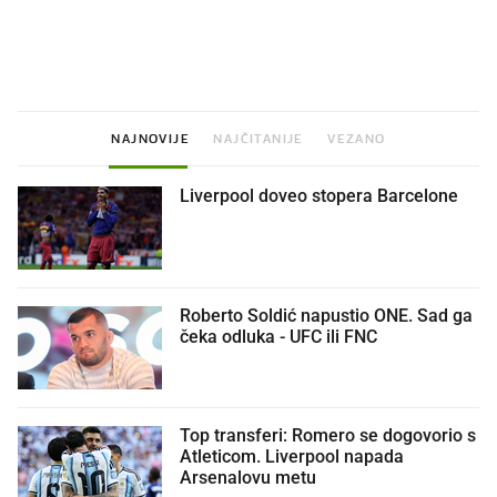
Što povezuje Lexus i
Mokri prsti, kruh i paštet
legendarnog Ponyja?
ritual koji nikad nismo p
NAJNOVIJE
NAJČITANIJE
VEZANO
Liverpool doveo stopera Barcelone
Roberto Soldić napustio ONE. Sad ga
čeka odluka - UFC ili FNC
Top transferi: Romero se dogovorio s
Atleticom. Liverpool napada
Arsenalovu metu