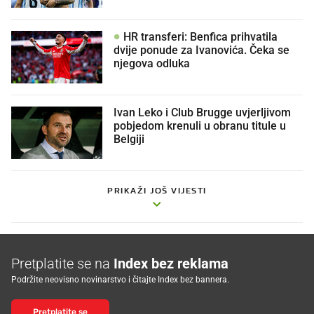
HR transferi: Benfica prihvatila
dvije ponude za Ivanovića. Čeka se
njegova odluka
Ivan Leko i Club Brugge uvjerljivom
pobjedom krenuli u obranu titule u
Belgiji
PRIKAŽI JOŠ VIJESTI
Pretplatite se na
Index bez reklama
Podržite neovisno novinarstvo i čitajte Index bez bannera.
Pretplatite se