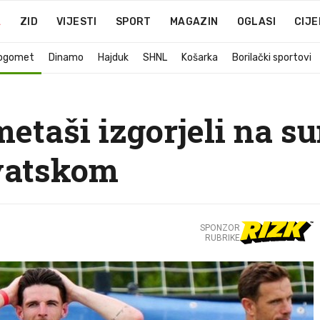
A
ZID
VIJESTI
SPORT
MAGAZIN
OGLASI
CIJE
ogomet
Dinamo
Hajduk
SHNL
Košarka
Borilački sportovi
etaši izgorjeli na su
vatskom
SPONZOR
RUBRIKE