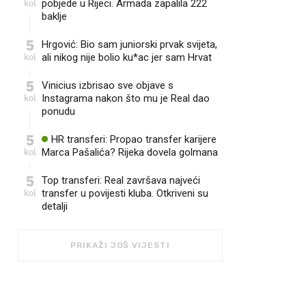
kol
pobjede u Rijeci. Armada zapalila 222
baklje
5
Hrgović: Bio sam juniorski prvak svijeta,
kol
ali nikog nije bolio ku*ac jer sam Hrvat
5
Vinicius izbrisao sve objave s
kol
Instagrama nakon što mu je Real dao
ponudu
5
HR transferi: Propao transfer karijere
kol
Marca Pašalića? Rijeka dovela golmana
5
Top transferi: Real završava najveći
kol
transfer u povijesti kluba. Otkriveni su
detalji
PRIKAŽI JOŠ VIJESTI