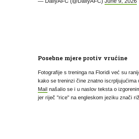
— DailyAFC (@DailyAFC)
June 9, 2026
Posebne mjere protiv vrućine
Fotografije s treninga na Floridi već su ran
kako se treninzi čine znatno iscrpljujućima
Mail
našalio se i u naslov teksta o izgoreni
jer riječ "rice" na engleskom jeziku znači ri