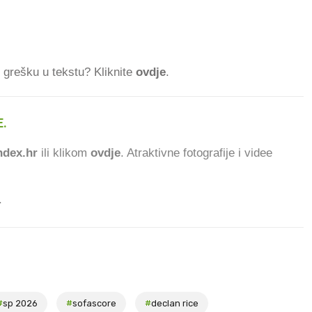
ti grešku u tekstu? Kliknite
ovdje
.
.
74.98
dex.hr
ili klikom
ovdje
. Atraktivne fotografije i videe
.
#
sp 2026
#
sofascore
#
declan rice