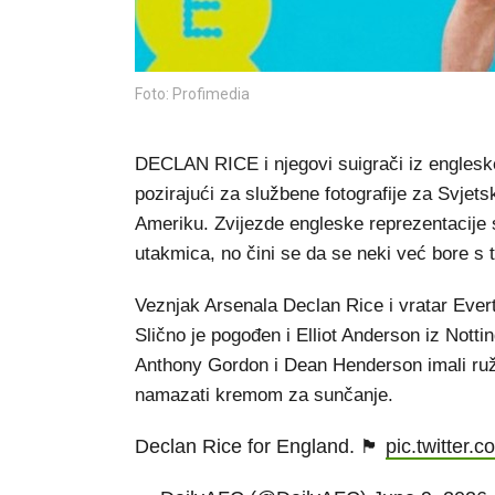
Foto: Profimedia
DECLAN RICE i njegovi suigrači iz englesk
pozirajući za službene fotografije za Svje
Ameriku. Zvijezde engleske reprezentacije 
utakmica, no čini se da se neki već bore s
Veznjak Arsenala Declan Rice i vratar Everto
Slično je pogođen i Elliot Anderson iz Nott
Anthony Gordon i Dean Henderson imali ružič
namazati kremom za sunčanje.
Declan Rice for England. 🏴󠁧󠁢󠁥󠁮󠁧󠁿
pic.twitter