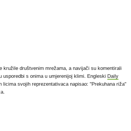
ije kružile društvenim mrežama, a navijači su komentirali
 u usporedbi s onima u umjerenijoj klimi. Engleski
Daily
m licima svojih reprezentativaca napisao: "Prekuhana riža"
ža.