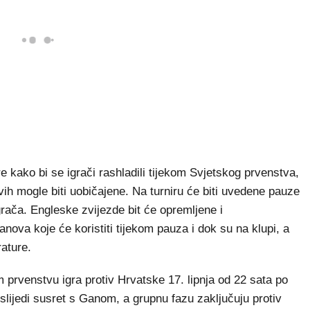
kako bi se igrači rashladili tijekom Svjetskog prvenstva,
vih mogle biti uobičajene. Na turniru će biti uvedene pauze
igrača. Engleske zvijezde bit će opremljene i
nova koje će koristiti tijekom pauza i dok su na klupi, a
rature.
prvenstvu igra protiv Hrvatske 17. lipnja od 22 sata po
lijedi susret s Ganom, a grupnu fazu zaključuju protiv