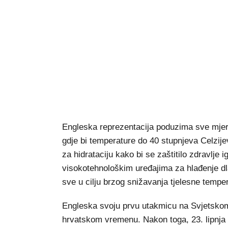
Engleska reprezentacija poduzima sve mjere 
gdje bi temperature do 40 stupnjeva Celzije
za hidrataciju kako bi se zaštitilo zdravlje 
visokotehnološkim uređajima za hlađenje dla
sve u cilju brzog snižavanja tjelesne tempe
Engleska svoju prvu utakmicu na Svjetskom 
hrvatskom vremenu. Nakon toga, 23. lipnja s