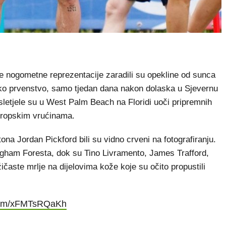
e nogometne reprezentacije zaradili su opekline od sunca
tsko prvenstvo, samo tjedan dana nakon dolaska u Sjevernu
sletjele su u West Palm Beach na Floridi uoči pripremnih
 tropskim vrućinama.
na Jordan Pickford bili su vidno crveni na fotografiranju.
ingham Foresta, dok su Tino Livramento, James Trafford,
aste mrlje na dijelovima kože koje su očito propustili
.com/xFMTsRQaKh