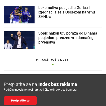
Lokomotiva pobijedila Goricu i
izjednačila se s Osijekom na vrhu
SHNL-a
Sopić nakon 0:5 poraza od Dinama
pobjedom preuzeo vrh domaćeg
prvenstva
PRIKAŽI JOŠ VIJESTI
Pretplatite se na
Index bez reklama
Podržite neovisno novinarstvo i čitajte Index bez bannera.
Pretplatite se