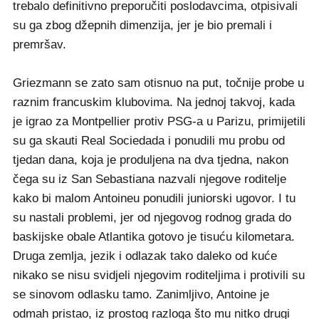
trebalo definitivno preporučiti poslodavcima, otpisivali
su ga zbog džepnih dimenzija, jer je bio premali i
premršav.
Griezmann se zato sam otisnuo na put, točnije probe u
raznim francuskim klubovima. Na jednoj takvoj, kada
je igrao za Montpellier protiv PSG-a u Parizu, primijetili
su ga skauti Real Sociedada i ponudili mu probu od
tjedan dana, koja je produljena na dva tjedna, nakon
čega su iz San Sebastiana nazvali njegove roditelje
kako bi malom Antoineu ponudili juniorski ugovor. I tu
su nastali problemi, jer od njegovog rodnog grada do
baskijske obale Atlantika gotovo je tisuću kilometara.
Druga zemlja, jezik i odlazak tako daleko od kuće
nikako se nisu svidjeli njegovim roditeljima i protivili su
se sinovom odlasku tamo. Zanimljivo, Antoine je
odmah pristao, iz prostog razloga što mu nitko drugi