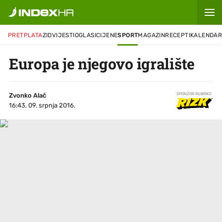
PRETPLATA
ZID
VIJESTI
OGLASI
CIJENE
SPORT
MAGAZIN
RECEPTI
KALENDA
Europa je njegovo igralište
Zvonko Alač
SPONZOR RUBRIKE
16:43, 09. srpnja 2016.