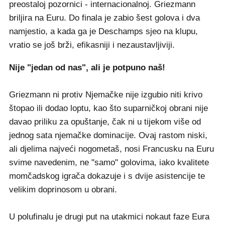
preostaloj pozornici - internacionalnoj. Griezmann
briljira na Euru. Do finala je zabio šest golova i dva
namjestio, a kada ga je Deschamps sjeo na klupu,
vratio se još brži, efikasniji i nezaustavljiviji.
Nije "jedan od nas", ali je potpuno naš!
Griezmann ni protiv Njemačke nije izgubio niti krivo
štopao ili dodao loptu, kao što suparničkoj obrani nije
davao priliku za opuštanje, čak ni u tijekom više od
jednog sata njemačke dominacije. Ovaj rastom niski,
ali djelima najveći nogometaš, nosi Francusku na Euru
svime navedenim, ne "samo" golovima, iako kvalitete
momčadskog igrača dokazuje i s dvije asistencije te
velikim doprinosom u obrani.
U polufinalu je drugi put na utakmici nokaut faze Eura