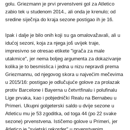
golu. Griezmann je prvi prvenstveni gol za Atletico
zabio tek u studenom 2014., ali onda je krenulo; od
sredine siječnja do kraja sezone postigao ih je 16.
Ipak i dalje je bilo onih koji su ga omalovažavali, ali u
idućoj sezoni, koja za njega još uvijek traje,
impresivno se otresao etikete "igrača za male
utakmice", jer nema boljeg argumenta za dokazivanje
kolika je to besmislica i jedna u nizu nepravdi prema
Griezmannu, od njegovog skora u najvećim mečevima
u 2015/16: postigao je odlučujuće golove za prolazak
protiv Barcelone i Bayerna u četvrtfinalu i polufinalu
Lige prvaka, kao i pobjednički Realu na Bernabeu u
Primeri. Ukupni golgeterski saldo u dvije sezone u
Atleticu mu je 53 zgoditka, od toga 44 (po 22 svake
sezone) prvenstvena. Ističemo golove u Primeri, jer
Atletico je "svjetski rekorder" u prvenstvenim