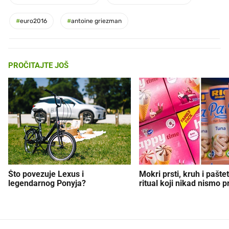
#
euro2016
#
antoine griezman
PROČITAJTE JOŠ
Što povezuje Lexus i
Mokri prsti, kruh i paštet
legendarnog Ponyja?
ritual koji nikad nismo p