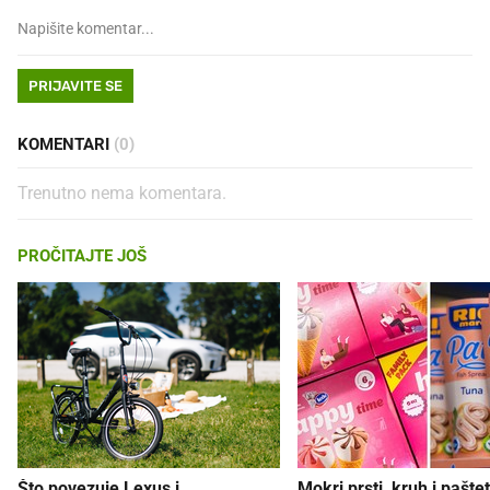
PRIJAVITE SE
KOMENTARI
(0)
Trenutno nema komentara.
PROČITAJTE JOŠ
Što povezuje Lexus i
Mokri prsti, kruh i paštet