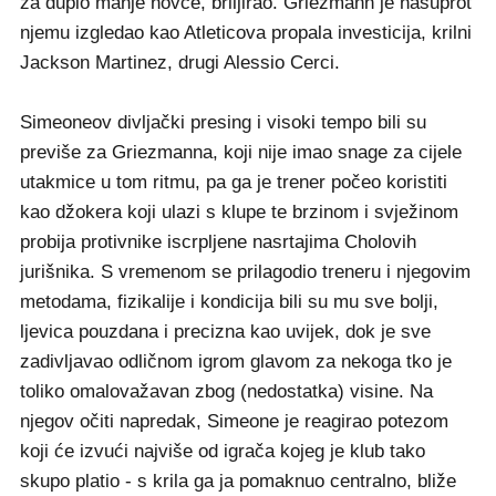
za duplo manje novce, briljirao. Griezmann je nasuprot
njemu izgledao kao Atleticova propala investicija, krilni
Jackson Martinez, drugi Alessio Cerci.
Simeoneov divljački presing i visoki tempo bili su
previše za Griezmanna, koji nije imao snage za cijele
utakmice u tom ritmu, pa ga je trener počeo koristiti
kao džokera koji ulazi s klupe te brzinom i svježinom
probija protivnike iscrpljene nasrtajima Cholovih
jurišnika. S vremenom se prilagodio treneru i njegovim
metodama, fizikalije i kondicija bili su mu sve bolji,
ljevica pouzdana i precizna kao uvijek, dok je sve
zadivljavao odličnom igrom glavom za nekoga tko je
toliko omalovažavan zbog (nedostatka) visine. Na
njegov očiti napredak, Simeone je reagirao potezom
koji će izvući najviše od igrača kojeg je klub tako
skupo platio - s krila ga ja pomaknuo centralno, bliže