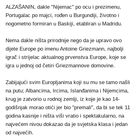
ALZAŠANIN, dakle "Nijemac" po ocu i prezimenu,
Portugalac po majci, rođen u Burgundiji, životno i
nogometno formiran u Baskiji, etabliran u Madridu.
Nema dakle ništa prirodnije nego da je upravo ovo
dijete Europe po imenu Antoine Griezmann, najbolji
igrač i strijelac aktualnog prvenstva Europe, koje se
igra u jednoj od četiri Griezmannove domovine.
Zabijajući svim Europljanima koji su mu se tamo našli
na putu; Albancima, Ircima, Islanđanima i Nijemcima,
krug je zatvorio u rodnoj zemlji, iz koje je kao 14-
godišnjak morao otići jer bio "premali", da bi se tek 11
godina kasnije i ništa viši vratio i spektakularno, na
najvećem nivou dokazao da je svjetska klasa i jedan
od najvećih.