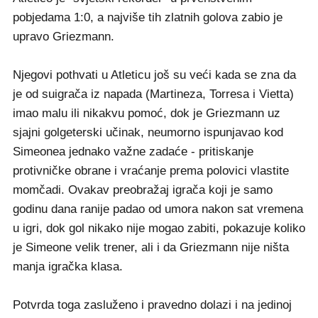
pobjedama 1:0, a najviše tih zlatnih golova zabio je
upravo Griezmann.
Njegovi pothvati u Atleticu još su veći kada se zna da
je od suigrača iz napada (Martineza, Torresa i Vietta)
imao malu ili nikakvu pomoć, dok je Griezmann uz
sjajni golgeterski učinak, neumorno ispunjavao kod
Simeonea jednako važne zadaće - pritiskanje
protivničke obrane i vraćanje prema polovici vlastite
momčadi. Ovakav preobražaj igrača koji je samo
godinu dana ranije padao od umora nakon sat vremena
u igri, dok gol nikako nije mogao zabiti, pokazuje koliko
je Simeone velik trener, ali i da Griezmann nije ništa
manja igračka klasa.
Potvrda toga zasluženo i pravedno dolazi i na jedinoj