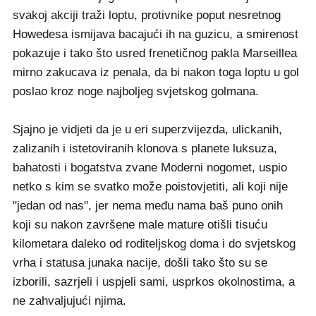
svakoj akciji traži loptu, protivnike poput nesretnog
Howedesa ismijava bacajući ih na guzicu, a smirenost
pokazuje i tako što usred frenetičnog pakla Marseillea
mirno zakucava iz penala, da bi nakon toga loptu u gol
poslao kroz noge najboljeg svjetskog golmana.
Sjajno je vidjeti da je u eri superzvijezda, ulickanih,
zalizanih i istetoviranih klonova s planete luksuza,
bahatosti i bogatstva zvane Moderni nogomet, uspio
netko s kim se svatko može poistovjetiti, ali koji nije
"jedan od nas", jer nema među nama baš puno onih
koji su nakon završene male mature otišli tisuću
kilometara daleko od roditeljskog doma i do svjetskog
vrha i statusa junaka nacije, došli tako što su se
izborili, sazrjeli i uspjeli sami, usprkos okolnostima, a
ne zahvaljujući njima.