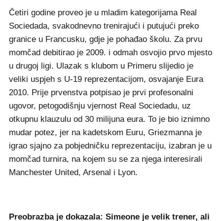
Četiri godine proveo je u mladim kategorijama Real
Sociedada, svakodnevno trenirajući i putujući preko
granice u Francusku, gdje je pohađao školu. Za prvu
momčad debitirao je 2009. i odmah osvojio prvo mjesto
u drugoj ligi. Ulazak s klubom u Primeru slijedio je
veliki uspjeh s U-19 reprezentacijom, osvajanje Eura
2010. Prije prvenstva potpisao je prvi profesonalni
ugovor, petogodišnju vjernost Real Sociedadu, uz
otkupnu klauzulu od 30 milijuna eura. To je bio iznimno
mudar potez, jer na kadetskom Euru, Griezmanna je
igrao sjajno za pobjedničku reprezentaciju, izabran je u
momčad turnira, na kojem su se za njega interesirali
Manchester United, Arsenal i Lyon.
Preobrazba je dokazala: Simeone je velik trener, ali