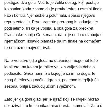
postigao dva gola. Već to je veliki doseg, koji postaje
kolosalan kada znamo da je protiv Irske u osmini finala
kao i kontra Njemačke u polufinalu, spasio njegovu
reprezentaciju. Prvo sramote preranog ispadanja, jer
podsjetimo, Irska je vodila, a oba gola za preokret
Francuske zabija Griezmann, da bi je onda u dvoboju s
Njemačkom izbavio blamaže da im finale na domaćem
terenu uzme najveći rival.
Na prvenstvu gdje gledamo utakmice i nogomet loše
kvalitete, na kojem je toliko velikih zvijezda debelo
podbacilo, Griezmann iza kojeg je iznimno duga, te
zbog Atleticovog načina igranja, posebno iscrpljujuća
sezona, briljira začuđujućom svježinom.
Zato jer ga goni glad, jer je igrač koji se uvijek morao
dokazivati i u kojeg nikad nisu prestali sumnjati. Zato u