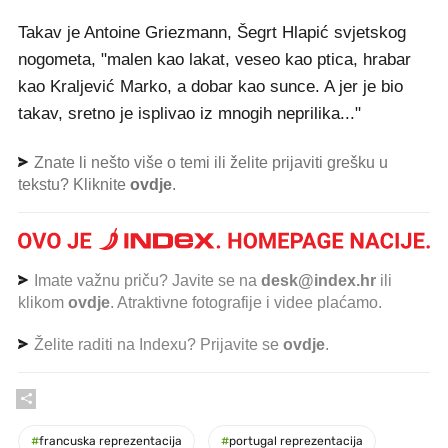
Takav je Antoine Griezmann, Šegrt Hlapić svjetskog
nogometa, "malen kao lakat, veseo kao ptica, hrabar
kao Kraljević Marko, a dobar kao sunce. A jer je bio
takav, sretno je isplivao iz mnogih neprilika..."
Znate li nešto više o temi ili želite prijaviti grešku u
tekstu? Kliknite
ovdje
.
Imate važnu priču? Javite se na
desk@index.hr
ili
klikom
ovdje
. Atraktivne fotografije i videe plaćamo.
Želite raditi na Indexu? Prijavite se
ovdje
.
#
francuska reprezentacija
#
portugal reprezentacija