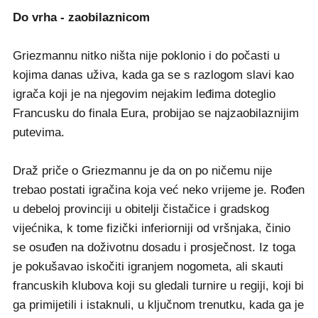
Do vrha - zaobilaznicom
Griezmannu nitko ništa nije poklonio i do počasti u
kojima danas uživa, kada ga se s razlogom slavi kao
igrača koji je na njegovim nejakim leđima doteglio
Francusku do finala Eura, probijao se najzaobilaznijim
putevima.
Draž priče o Griezmannu je da on po ničemu nije
trebao postati igračina koja već neko vrijeme je. Rođen
u debeloj provinciji u obitelji čistačice i gradskog
vijećnika, k tome fizički inferiorniji od vršnjaka, činio
se osuđen na doživotnu dosadu i prosječnost. Iz toga
je pokušavao iskočiti igranjem nogometa, ali skauti
francuskih klubova koji su gledali turnire u regiji, koji bi
ga primijetili i istaknuli, u ključnom trenutku, kada ga je