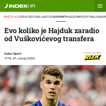
PRETPLATA
ZID
VIJESTI
OGLASI
CIJENE
SPORT
MAGAZIN
RECEPTI
KALENDA
Evo koliko je Hajduk zaradio
od Vuškovićevog transfera
Index Sport
SPONZOR RUBRIKE
17:15, 01. srpnja 2026.