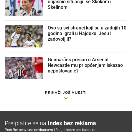
objasnio situaciju se Skokom i
Skelinom
Ovo su svi stranci koji su u zadnjih 10
godina igrali u Hajduku. Jesu li
zadovoljili?
Guimarães prešao u Arsenal.
Newcastle mu priopćenjem iskazao
nepoštovanje?
PRIKAŽI JOŠ VIJESTI
Pretplatite se na
Index bez reklama
Podržite neovisno novinarstvo i čitajte Index bez bannera.