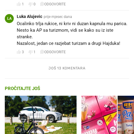
1
0
ODGOVORITE
Luka Alujevic
prije mjesec dana
LA
Ocalinko trlja rukice, ni kriv ni duzan kapnula mu parica.
Nesto ka AP sa turizmom, vidi se kako su iz iste
stranke.
Nazalost, jedan ce razjebat turizam a drugi Hajduka!
3
1
ODGOVORITE
JOŠ 13 KOMENTARA
PROČITAJTE JOŠ