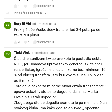
1
0
ODGOVORITE
PRIKAŽI 1 ODGOVOR
Rory RI Vid
prije mjesec dana
RR
Proknjižit će Vuškovićev transfer još 3-4 puta, pa će
završiti u plusu. 🤣
4
1
ODGOVORITE
Tinki Vinki
prije mjesec dana
TV
Čisti dilentantizam tzv.uprave koju je postavila sekta
NJH , jer Dinamova uprava takav generacijski talent i
vanserijskog igrača ne bi dala nikome bez minimum 10
% od idučeg transfera , što bi u ovom slučaju bilo više
od 5 milki €
Torcida je nekad za minorne stvari dizala transparente "
uprava odlazi " , što se to dogodilo da ni iza Marka
Livaje nisu stali uopće ??
Zbog svega što se dogadja sramota je po meni biti član
ovakvog kluba , ma kako god se on zvao ,, općenito !!