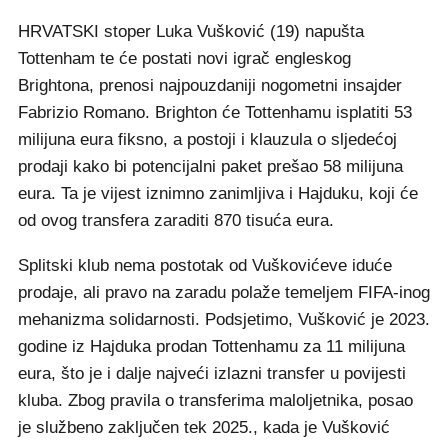
HRVATSKI stoper Luka Vušković (19) napušta
Tottenham te će postati novi igrač engleskog
Brightona, prenosi najpouzdaniji nogometni insajder
Fabrizio Romano. Brighton će Tottenhamu isplatiti 53
milijuna eura fiksno, a postoji i klauzula o sljedećoj
prodaji kako bi potencijalni paket prešao 58 milijuna
eura. Ta je vijest iznimno zanimljiva i Hajduku, koji će
od ovog transfera zaraditi 870 tisuća eura.
Splitski klub nema postotak od Vuškovićeve iduće
prodaje, ali pravo na zaradu polaže temeljem FIFA-inog
mehanizma solidarnosti. Podsjetimo, Vušković je 2023.
godine iz Hajduka prodan Tottenhamu za 11 milijuna
eura, što je i dalje najveći izlazni transfer u povijesti
kluba. Zbog pravila o transferima maloljetnika, posao
je službeno zaključen tek 2025., kada je Vušković