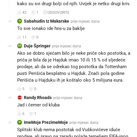
kako su svi drugi bolji od njih. Uvijek je netko drugi kriv.
42
1
ODGOVORITE
Sabahudin Iz Makarske
prije mjesec dana
SI
To sve ionako ide hns-u za baklje
11
0
Duje Špringer
prije mjesec dana
DŠ
Ako se dobro sjećam bilo je neke priče oko postotka, a
priča je bila da je Hajduk imao 10 ili 15 % od sljedeće
prodaje, ali da se odrekao tog postotka da Tottenham
pusti Perišića besplatno u Hajduk. Znači pola godine
Perišića u Hajduku ih je koštalo oko 5 milijuna eura.
5
0
Randy Rhoads
prije mjesec dana
Jad i čemer od kluba
6
1
ImeMoje PrezimeMoje
prije mjesec dana
IP
Splitski klub nema postotak od Vuškovićeve iduće
prodaje, ali pravo na zaradu polaže temeljem FIFA-inog