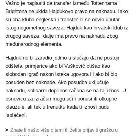
Važno je naglasiti da transfer između Tottenhama i
Brightona ne ukida Hajdukovo pravo na naknadu. Iako
su oba kluba engleska i transfer bi se odvio unutar
istog nogometnog saveza, Hajduk kao hrvatski klub iz
drugog saveza i dalje ima pravo na naknadu zbog
međunarodnog elementa.
Hajduk ne bi zaradio jedino u slučaju da ne postoji
odšteta, primjerice ako bi Vušković otišao kao
slobodan igrač nakon isteka ugovora ili ako bi bio
posuđen bez naknade. Ako posudba uključuje
naknadu, solidarni doprinos računa se na taj iznos. U
osnovicu za izračun mogu ući i bonusi ili otkupne
klauzule, ali tek u trenutku kada ti iznosi budu
isplaćeni.
Znate li nešto više o temi ili želite prijaviti grešku u