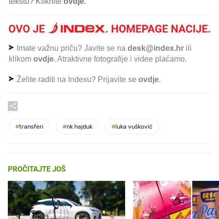
tekstu? Kliknite
ovdje
.
Imate važnu priču? Javite se na
desk@index.hr
ili
klikom
ovdje
. Atraktivne fotografije i videe plaćamo.
Želite raditi na Indexu? Prijavite se
ovdje
.
#
transferi
#
nk hajduk
#
luka vušković
PROČITAJTE JOŠ