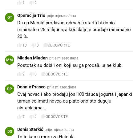
6
0
Operacija Trio
prije mjesec dana
OT
Da ga Mamić prodavao odmah u startu bi dobio
minimalno 25 milijuna, a kod daljnje prodaje minimalno
20 %.
13
3
ODGOVORITE
Mladen Mladen
prije mjesec dana
MM
Postotak su dobili oni koji su ga prodali...a ne klub
9
0
ODGOVORITE
Donnie Prasco
prije mjesec dana
DP
Ovaj novac i ako prodaju jos 100 tisuca jogurta i japanki
taman ce imati novca da plate ono sto duguju
cistacicama...
7
0
ODGOVORITE
Denis Starkić
prije mjesec dana
DS
To je kap u moru za Hajduk.