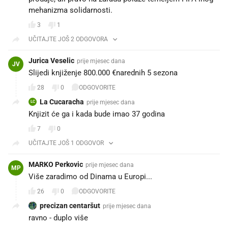
mehanizma solidarnosti.
3
1
UČITAJTE JOŠ 2 ODGOVORA
Jurica Veselic
prije mjesec dana
JV
Slijedi knjiženje 800.000 €narednih 5 sezona
28
0
ODGOVORITE
La Cucaracha
prije mjesec dana
LC
Knjizit će ga i kada bude imao 37 godina
7
0
UČITAJTE JOŠ 1 ODGOVOR
MARKO Perkovic
prije mjesec dana
MP
Više zaradimo od Dinama u Europi...
26
0
ODGOVORITE
precizan centaršut
prije mjesec dana
ravno - duplo više