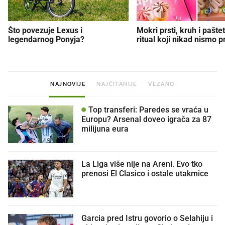
Što povezuje Lexus i
Mokri prsti, kruh i paštet
legendarnog Ponyja?
ritual koji nikad nismo p
NAJNOVIJE
NAJČITANIJE
VEZANO
Top transferi: Paredes se vraća u
Europu? Arsenal doveo igrača za 87
milijuna eura
La Liga više nije na Areni. Evo tko
prenosi El Clasico i ostale utakmice
Garcia pred Istru govorio o Selahiju i