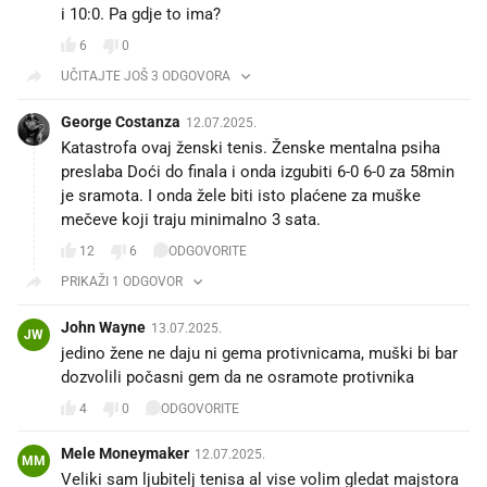
i 10:0. Pa gdje to ima?
6
0
UČITAJTE JOŠ 3 ODGOVORA
George Costanza
12.07.2025.
Katastrofa ovaj ženski tenis. Ženske mentalna psiha
preslaba Doći do finala i onda izgubiti 6-0 6-0 za 58min
je sramota. I onda žele biti isto plaćene za muške
mečeve koji traju minimalno 3 sata.
12
6
ODGOVORITE
PRIKAŽI 1 ODGOVOR
John Wayne
13.07.2025.
JW
jedino žene ne daju ni gema protivnicama, muški bi bar
dozvolili počasni gem da ne osramote protivnika
4
0
ODGOVORITE
Mele Moneymaker
12.07.2025.
MM
Veliki sam ljubitelj tenisa al vise volim gledat majstora