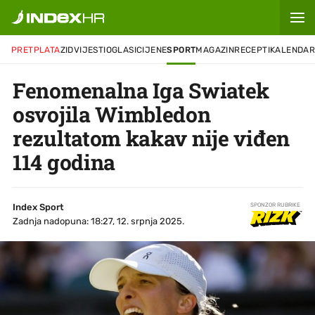
PRETPLATA
ZID
VIJESTI
OGLASI
CIJENE
SPORT
MAGAZIN
RECEPTI
KALENDA
Fenomenalna Iga Swiatek
osvojila Wimbledon
rezultatom kakav nije viđen
114 godina
Index Sport
SPONZOR RUBRIKE
Zadnja nadopuna: 18:27, 12. srpnja 2025.