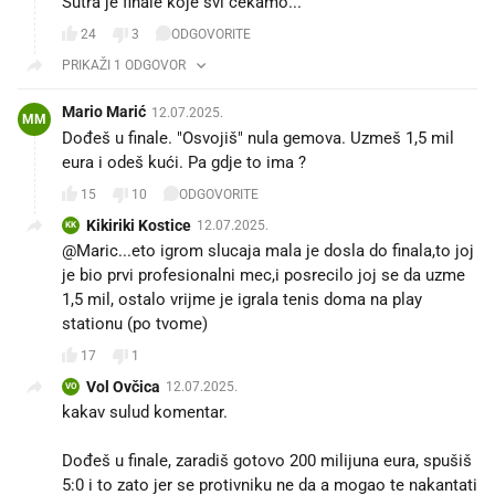
Sutra je finale koje svi čekamo...
24
3
ODGOVORITE
PRIKAŽI 1 ODGOVOR
Mario Marić
12.07.2025.
MM
Dođeš u finale. "Osvojiš" nula gemova. Uzmeš 1,5 mil
eura i odeš kući. Pa gdje to ima ?
15
10
ODGOVORITE
Kikiriki Kostice
12.07.2025.
KK
@Maric...eto igrom slucaja mala je dosla do finala,to joj
je bio prvi profesionalni mec,i posrecilo joj se da uzme
1,5 mil, ostalo vrijme je igrala tenis doma na play
stationu (po tvome)
17
1
Vol Ovčica
12.07.2025.
VO
kakav sulud komentar.
Dođeš u finale, zaradiš gotovo 200 milijuna eura, spušiš
5:0 i to zato jer se protivniku ne da a mogao te nakantati