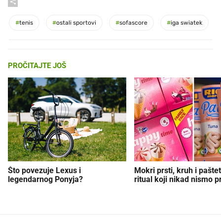
#
tenis
#
ostali sportovi
#
sofascore
#
iga swiatek
PROČITAJTE JOŠ
Što povezuje Lexus i
Mokri prsti, kruh i paštet
legendarnog Ponyja?
ritual koji nikad nismo p