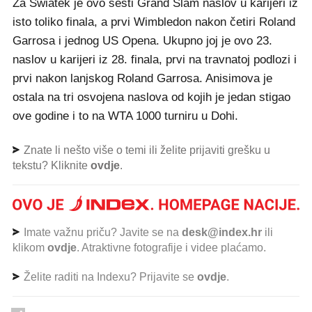
Za Swiatek je ovo šesti Grand Slam naslov u karijeri iz
isto toliko finala, a prvi Wimbledon nakon četiri Roland
Garrosa i jednog US Opena. Ukupno joj je ovo 23.
naslov u karijeri iz 28. finala, prvi na travnatoj podlozi i
prvi nakon lanjskog Roland Garrosa. Anisimova je
ostala na tri osvojena naslova od kojih je jedan stigao
ove godine i to na WTA 1000 turniru u Dohi.
Znate li nešto više o temi ili želite prijaviti grešku u
tekstu? Kliknite
ovdje
.
Imate važnu priču? Javite se na
desk@index.hr
ili
klikom
ovdje
. Atraktivne fotografije i videe plaćamo.
Želite raditi na Indexu? Prijavite se
ovdje
.