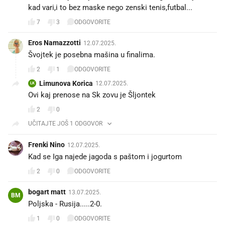
kad vari,i to bez maske nego zenski tenis,futbal...
7
3
ODGOVORITE
Eros Namazzotti
12.07.2025.
Švojtek je posebna mašina u finalima.
2
1
ODGOVORITE
Limunova Korica
12.07.2025.
LK
Ovi kaj prenose na Sk zovu je Šljontek 😁
2
0
UČITAJTE JOŠ 1 ODGOVOR
Frenki Nino
12.07.2025.
Kad se Iga najede jagoda s paštom i jogurtom
2
0
ODGOVORITE
bogart matt
13.07.2025.
BM
Poljska - Rusija.....2-0.
1
0
ODGOVORITE