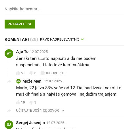
PRIJAVITE SE
KOMENTARI
(28)
A je To
12.07.2025.
AT
Ženski tenis...što napisati a da me budem
suspendiran...i isto love kao muškima
51
6
ODGOVORITE
Može Meni
12.07.2025.
MM
Mario, 22 je za 83% veće od 12. Daj sad izvuci nekoliko
muških finala s najviše gemova i najdužim trajanjem.
19
1
UČITAJTE JOŠ 1 ODGOVOR
Sergej Jesenjin
12.07.2025.
SJ