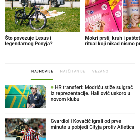
Što povezuje Lexus i
Mokri prsti, kruh i paštet
legendarnog Ponyja?
ritual koji nikad nismo p
NAJNOVIJE
NAJČITANIJE
VEZANO
HR transferi: Modriću stiže suigrač
iz reprezentacije. Halilović uskoro u
novom klubu
Gvardiol i Kovačić igrali od prve
minute u pobjedi Cityja protiv Atletica