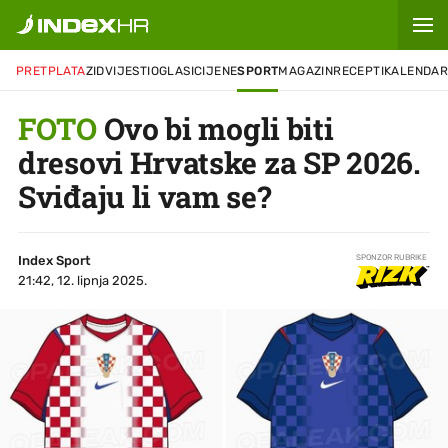
PRETPLATA
ZID
VIJESTI
OGLASI
CIJENE
SPORT
MAGAZIN
RECEPTI
KALENDA
FOTO
Ovo bi mogli biti
dresovi Hrvatske za SP 2026.
Sviđaju li vam se?
Index Sport
SPONZOR RUBRIKE
21:42, 12. lipnja 2025.