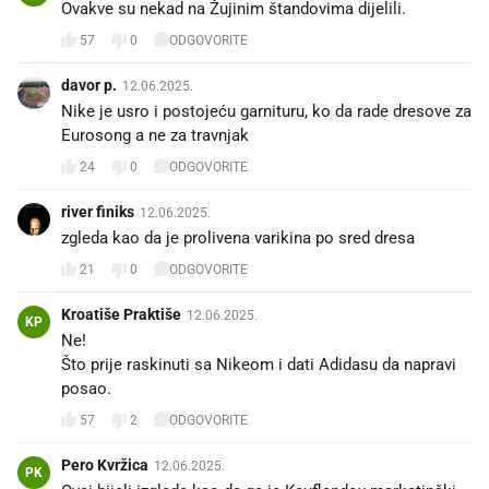
Ovakve su nekad na Žujinim štandovima dijelili.
57
0
ODGOVORITE
davor p.
12.06.2025.
Nike je usro i postojeću garnituru, ko da rade dresove za
Eurosong a ne za travnjak
24
0
ODGOVORITE
river finiks
12.06.2025.
zgleda kao da je prolivena varikina po sred dresa
21
0
ODGOVORITE
Kroatiše Praktiše
12.06.2025.
KP
Ne!
Što prije raskinuti sa Nikeom i dati Adidasu da napravi
posao.
57
2
ODGOVORITE
Pero Kvržica
12.06.2025.
PK