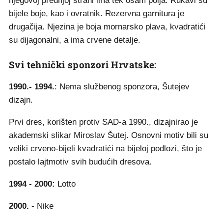
njegovoj prednjoj strani ima tek osam polja. Rukavi su
bijele boje, kao i ovratnik. Rezervna garnitura je
drugačija. Njezina je boja mornarsko plava, kvadratići
su dijagonalni, a ima crvene detalje.
Svi tehnički sponzori Hrvatske:
1990.- 1994.
: Nema službenog sponzora, Šutejev
dizajn.
Prvi dres, korišten protiv SAD-a 1990., dizajnirao je
akademski slikar Miroslav Šutej. Osnovni motiv bili su
veliki crveno-bijeli kvadratići na bijeloj podlozi, što je
postalo lajtmotiv svih budućih dresova.
1994 - 2000:
Lotto
2000.
- Nike