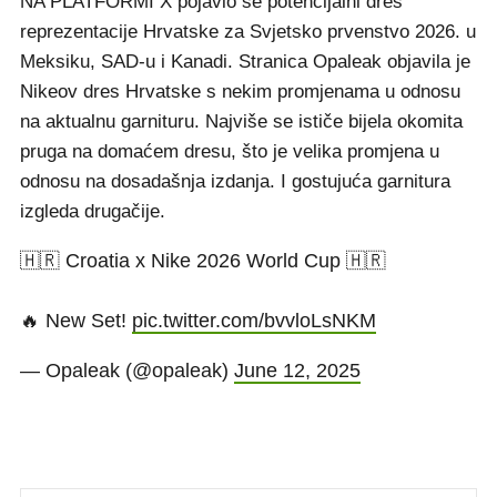
NA PLATFORMI X pojavio se potencijalni dres
reprezentacije Hrvatske za Svjetsko prvenstvo 2026. u
Meksiku, SAD-u i Kanadi. Stranica Opaleak objavila je
Nikeov dres Hrvatske s nekim promjenama u odnosu
na aktualnu garnituru. Najviše se ističe bijela okomita
pruga na domaćem dresu, što je velika promjena u
odnosu na dosadašnja izdanja. I gostujuća garnitura
izgleda drugačije.
🇭🇷 Croatia x Nike 2026 World Cup 🇭🇷
🔥 New Set!
pic.twitter.com/bvvloLsNKM
— Opaleak (@opaleak)
June 12, 2025