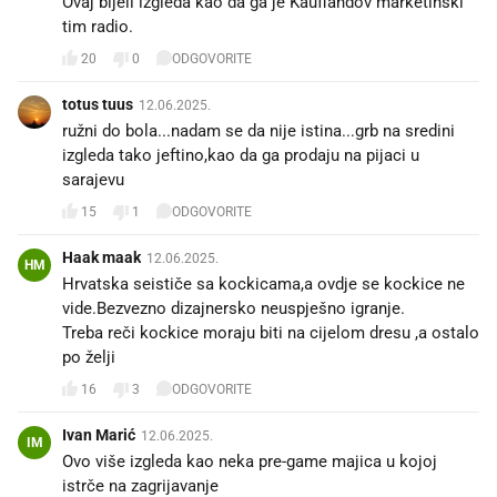
Ovaj bijeli izgleda kao da ga je Kauflandov marketinški
tim radio.🤢
20
0
ODGOVORITE
totus tuus
12.06.2025.
ružni do bola...nadam se da nije istina...grb na sredini
izgleda tako jeftino,kao da ga prodaju na pijaci u
sarajevu
15
1
ODGOVORITE
Haak maak
12.06.2025.
HM
Hrvatska seističe sa kockicama,a ovdje se kockice ne
vide.Bezvezno dizajnersko neuspješno igranje.
Treba reči kockice moraju biti na cijelom dresu ,a ostalo
po želji
16
3
ODGOVORITE
Ivan Marić
12.06.2025.
IM
Ovo više izgleda kao neka pre-game majica u kojoj
istrče na zagrijavanje