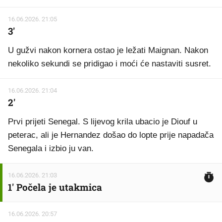
16.06.2026. 21:05
3'
U gužvi nakon kornera ostao je ležati Maignan. Nakon
nekoliko sekundi se pridigao i moći će nastaviti susret.
16.06.2026. 21:04
2'
Prvi prijeti Senegal. S lijevog krila ubacio je Diouf u
peterac, ali je Hernandez došao do lopte prije napadača
Senegala i izbio ju van.
16.06.2026. 21:03
1' Počela je utakmica
16.06.2026. 20:57