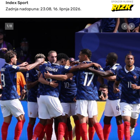
Index Sport
SPONZOR RUBRIKE
Zadnja nadopuna: 23:08, 16. lipnja 2026.
1
/
8