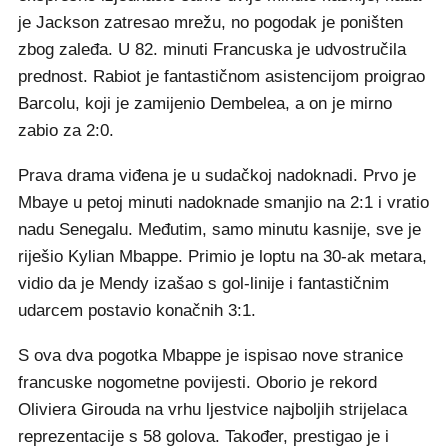
je Jackson zatresao mrežu, no pogodak je poništen
zbog zaleđa. U 82. minuti Francuska je udvostručila
prednost. Rabiot je fantastičnom asistencijom proigrao
Barcolu, koji je zamijenio Dembelea, a on je mirno
zabio za 2:0.
Prava drama viđena je u sudačkoj nadoknadi. Prvo je
Mbaye u petoj minuti nadoknade smanjio na 2:1 i vratio
nadu Senegalu. Međutim, samo minutu kasnije, sve je
riješio Kylian Mbappe. Primio je loptu na 30-ak metara,
vidio da je Mendy izašao s gol-linije i fantastičnim
udarcem postavio konačnih 3:1.
S ova dva pogotka Mbappe je ispisao nove stranice
francuske nogometne povijesti. Oborio je rekord
Oliviera Girouda na vrhu ljestvice najboljih strijelaca
reprezentacije s 58 golova. Također, prestigao je i