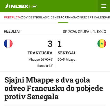
3
-
1
PRETPLATA
ZID
VIJESTI
OGLASI
CIJENE
SPORT
MAGAZIN
RECEPTI
KALENDA
REZULTAT
SP 2026, GRUPA I, 1. KOLO
3
1
FRANCUSKA
SENEGAL
Mbappe 66' 90+6'
90+5' Mbaye
Barcola 82'
Sjajni Mbappe s dva gola
odveo Francusku do pobjede
protiv Senegala