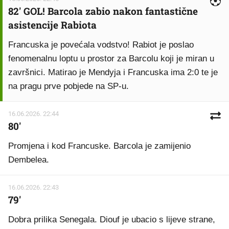
82' GOL! Barcola zabio nakon fantastične
asistencije Rabiota
Francuska je povećala vodstvo! Rabiot je poslao
fenomenalnu loptu u prostor za Barcolu koji je miran u
završnici. Matirao je Mendyja i Francuska ima 2:0 te je
na pragu prve pobjede na SP-u.
16.06.2026. 22:44
80'
Promjena i kod Francuske. Barcola je zamijenio
Dembelea.
16.06.2026. 22:43
79'
Dobra prilika Senegala. Diouf je ubacio s lijeve strane,