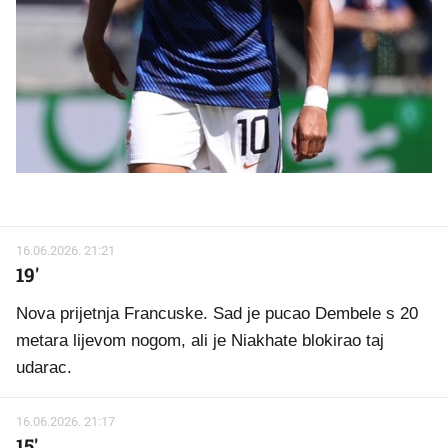
16.06.2026. 21:21
19'
Nova prijetnja Francuske. Sad je pucao Dembele s 20
metara lijevom nogom, ali je Niakhate blokirao taj
udarac.
16.06.2026. 21:17
15'