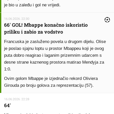
je bio u zaleđu i gol ne vrijedi.
16.06.2026. 22:30
66' GOL! Mbappe konačno iskoristio
priliku i zabio za vodstvo
Francuska je zasluženo povela u drugom dijelu. Olise
je poslao sjajnu loptu u prostor Mbappeu koji je ovog
puta dobro reagirao i laganim prizemnim udarcem s
desne strane kaznenog prostora matirao Mendyja za
1:0.
Ovim golom Mbappe je izjednačio rekord Oliviera
Girouda po broju golova za reprezentaciju (57).
16.06.2026. 22:28
64'