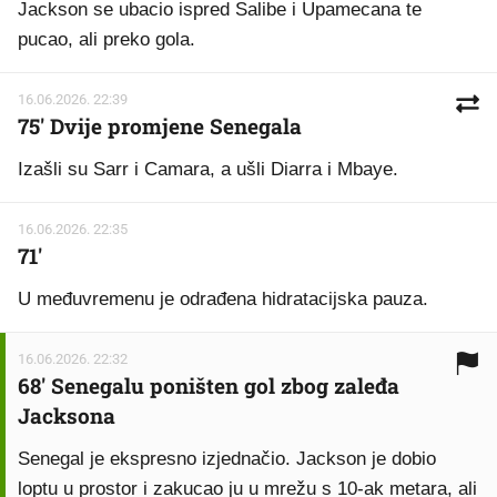
Jackson se ubacio ispred Salibe i Upamecana te
pucao, ali preko gola.
16.06.2026. 22:39
75' Dvije promjene Senegala
Izašli su Sarr i Camara, a ušli Diarra i Mbaye.
16.06.2026. 22:35
71'
U međuvremenu je odrađena hidratacijska pauza.
16.06.2026. 22:32
68' Senegalu poništen gol zbog zaleđa
Jacksona
Senegal je ekspresno izjednačio. Jackson je dobio
loptu u prostor i zakucao ju u mrežu s 10-ak metara, ali