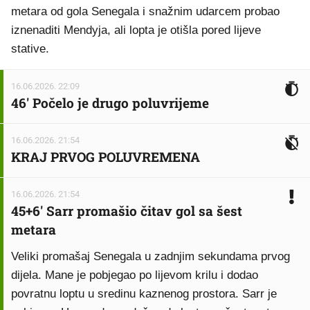
metara od gola Senegala i snažnim udarcem probao
iznenaditi Mendyja, ali lopta je otišla pored lijeve
stative.
16.06.2026. 22:09
46' Počelo je drugo poluvrijeme
16.06.2026. 21:54
KRAJ PRVOG POLUVREMENA
16.06.2026. 21:54
45+6' Sarr promašio čitav gol sa šest
metara
Veliki promašaj Senegala u zadnjim sekundama prvog
dijela. Mane je pobjegao po lijevom krilu i dodao
povratnu loptu u sredinu kaznenog prostora. Sarr je