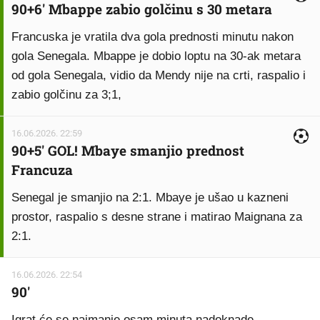
90+6' Mbappe zabio golčinu s 30 metara
Francuska je vratila dva gola prednosti minutu nakon
gola Senegala. Mbappe je dobio loptu na 30-ak metara
od gola Senegala, vidio da Mendy nije na crti, raspalio i
zabio golčinu za 3;1,
16.06.2026. 22:59
90+5' GOL! Mbaye smanjio prednost
Francuza
Senegal je smanjio na 2:1. Mbaye je ušao u kazneni
prostor, raspalio s desne strane i matirao Maignana za
2:1.
16.06.2026. 22:54
90'
Igrat će se najmanje osam minuta nadoknade.