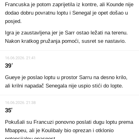
Francuska je potom zaprijetila iz kontre, ali Kounde nije
dodao dobru povratnu loptu i Senegal je opet došao u
posjed.
Igra je zaustavljena jer je Sarr ostao ležati na terenu.
Nakon kratkog pružanja pomoći, susret se nastavio.
16.06.2026. 21:41
39'
Gueye je poslao loptu u prostor Sarru na desno krilo,
ali krilni napadač Senegala nije uspio stići do lopte.
16.06.2026. 21:38
35'
Pokušali su Francuzi ponovno poslati dugu loptu prema
Mbappeu, ali je Koulibaly bio oprezan i otklonio
potencijalnu opasnost.