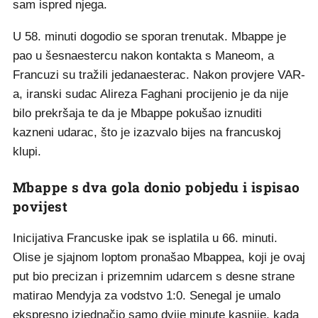
sam ispred njega.
U 58. minuti dogodio se sporan trenutak. Mbappe je
pao u šesnaestercu nakon kontakta s Maneom, a
Francuzi su tražili jedanaesterac. Nakon provjere VAR-
a, iranski sudac Alireza Faghani procijenio je da nije
bilo prekršaja te da je Mbappe pokušao iznuditi
kazneni udarac, što je izazvalo bijes na francuskoj
klupi.
Mbappe s dva gola donio pobjedu i ispisao
povijest
Inicijativa Francuske ipak se isplatila u 66. minuti.
Olise je sjajnom loptom pronašao Mbappea, koji je ovaj
put bio precizan i prizemnim udarcem s desne strane
matirao Mendyja za vodstvo 1:0. Senegal je umalo
ekspresno izjednačio samo dvije minute kasnije, kada