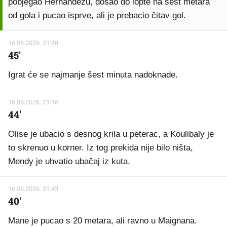
pobjegao Hernandezu, došao do lopte na šest metara
od gola i pucao isprve, ali je prebacio čitav gol.
16.06.2026. 21:48
45'
Igrat će se najmanje šest minuta nadoknade.
16.06.2026. 21:46
44'
Olise je ubacio s desnog krila u peterac, a Koulibaly je
to skrenuo u korner. Iz tog prekida nije bilo ništa,
Mendy je uhvatio ubačaj iz kuta.
16.06.2026. 21:43
40'
Mane je pucao s 20 metara, ali ravno u Maignana.