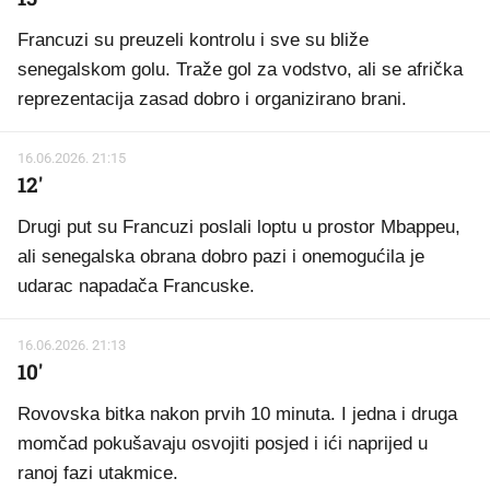
Francuzi su preuzeli kontrolu i sve su bliže
senegalskom golu. Traže gol za vodstvo, ali se afrička
reprezentacija zasad dobro i organizirano brani.
16.06.2026. 21:15
12'
Drugi put su Francuzi poslali loptu u prostor Mbappeu,
ali senegalska obrana dobro pazi i onemogućila je
udarac napadača Francuske.
16.06.2026. 21:13
10'
Rovovska bitka nakon prvih 10 minuta. I jedna i druga
momčad pokušavaju osvojiti posjed i ići naprijed u
ranoj fazi utakmice.