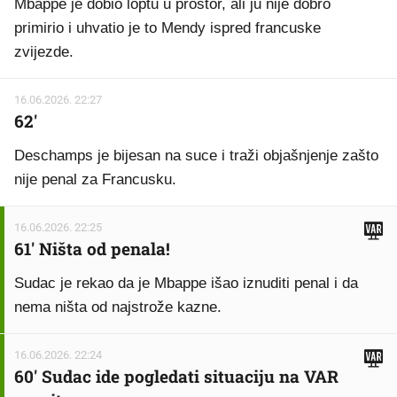
Mbappe je dobio loptu u prostor, ali ju nije dobro
primirio i uhvatio je to Mendy ispred francuske
zvijezde.
16.06.2026. 22:27
62'
Deschamps je bijesan na suce i traži objašnjenje zašto
nije penal za Francusku.
16.06.2026. 22:25
61' Ništa od penala!
Sudac je rekao da je Mbappe išao iznuditi penal i da
nema ništa od najstrože kazne.
16.06.2026. 22:24
60' Sudac ide pogledati situaciju na VAR