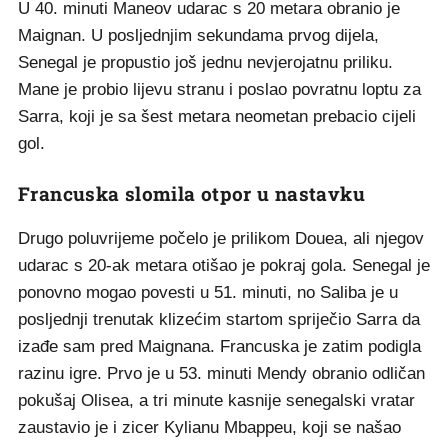
U 40. minuti Maneov udarac s 20 metara obranio je
Maignan. U posljednjim sekundama prvog dijela,
Senegal je propustio još jednu nevjerojatnu priliku.
Mane je probio lijevu stranu i poslao povratnu loptu za
Sarra, koji je sa šest metara neometan prebacio cijeli
gol.
Francuska slomila otpor u nastavku
Drugo poluvrijeme počelo je prilikom Douea, ali njegov
udarac s 20-ak metara otišao je pokraj gola. Senegal je
ponovno mogao povesti u 51. minuti, no Saliba je u
posljednji trenutak klizećim startom spriječio Sarra da
izađe sam pred Maignana. Francuska je zatim podigla
razinu igre. Prvo je u 53. minuti Mendy obranio odličan
pokušaj Olisea, a tri minute kasnije senegalski vratar
zaustavio je i zicer Kylianu Mbappeu, koji se našao