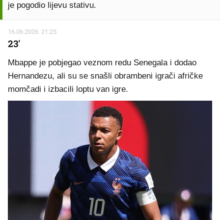
je pogodio lijevu stativu.
16.06.2026. 21:25
23'
Mbappe je pobjegao veznom redu Senegala i dodao
Hernandezu, ali su se snašli obrambeni igrači afričke
momčadi i izbacili loptu van igre.