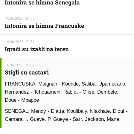
Intonira se himna Senegala
16.06.2026. 20:56
Intonira se himna Francuske
16.06.2026. 20:54
Igrači su izašli na teren
16.06.2026. 19:37
Stigli su sastavi
FRANCUSKA: Maignan - Kounde, Saliba, Upamecano,
Hernandez - Tchouameni, Rabiot - Olise, Dembele,
Doue - Mbappe
SENEGAL: Mendy - Diatta, Koulibaly, Niakhate, Diouf -
Camara, I. Gueye, P. Gueye - Sarr, Jackson, Mane