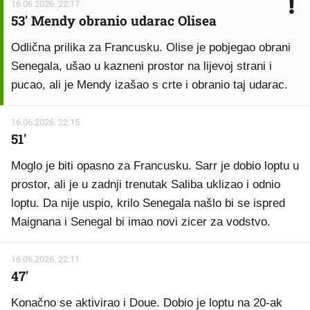
16.06.2026. 22:17
53' Mendy obranio udarac Olisea
Odlična prilika za Francusku. Olise je pobjegao obrani
Senegala, ušao u kazneni prostor na lijevoj strani i
pucao, ali je Mendy izašao s crte i obranio taj udarac.
16.06.2026. 22:15
51'
Moglo je biti opasno za Francusku. Sarr je dobio loptu u
prostor, ali je u zadnji trenutak Saliba uklizao i odnio
loptu. Da nije uspio, krilo Senegala našlo bi se ispred
Maignana i Senegal bi imao novi zicer za vodstvo.
16.06.2026. 22:11
47'
Konačno se aktivirao i Doue. Dobio je loptu na 20-ak