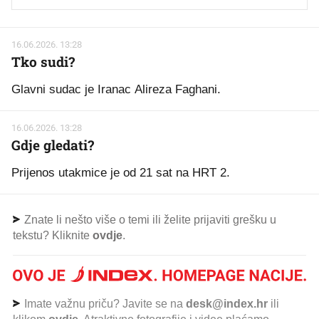
16.06.2026. 13:28
Tko sudi?
Glavni sudac je Iranac Alireza Faghani.
16.06.2026. 13:28
Gdje gledati?
Prijenos utakmice je od 21 sat na HRT 2.
Znate li nešto više o temi ili želite prijaviti grešku u
tekstu? Kliknite
ovdje
.
Imate važnu priču? Javite se na
desk@index.hr
ili