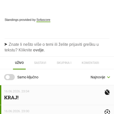
Standings provided by
Sofascore
Znate li nešto više o temi ili želite prijaviti grešku u
tekstu? Kliknite
ovdje
.
UŽIVO
SASTAVI
SKUPINA I
KOMENTARI
Samo ključno
16.06.2026. 23:04
KRAJ!
16.06.2026. 23:00