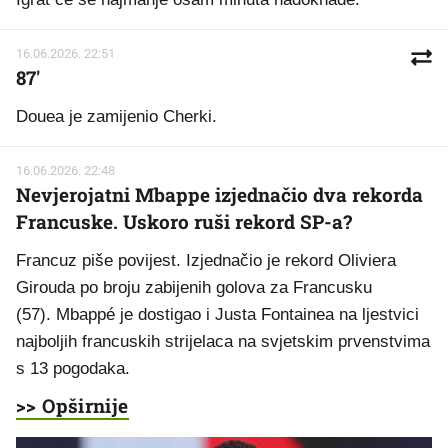
16.06.2026. 22:51
87'
Douea je zamijenio Cherki.
16.06.2026. 22:48
Nevjerojatni Mbappe izjednačio dva rekorda
Francuske. Uskoro ruši rekord SP-a?
Francuz piše povijest. Izjednačio je rekord Oliviera
Girouda po broju zabijenih golova za Francusku
(57). Mbappé je dostigao i Justa Fontainea na ljestvici
najboljih francuskih strijelaca na svjetskim prvenstvima
s 13 pogodaka.
>> Opširnije