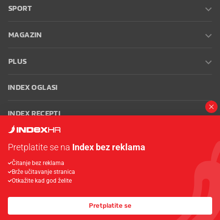
SPORT
MAGAZIN
PLUS
INDEX OGLASI
INDEX RECEPTI
INFO
Pretplatite se na
Index bez reklama
Čitanje bez reklama
Oglašavanje
Zaposli se na Indexu
Kontakt
Impressum
Uvjeti
Brže učitavanje stranica
korištenja
Postavke kolačića
Otkažite kad god želite
Pretplatite se
© 2026 Index