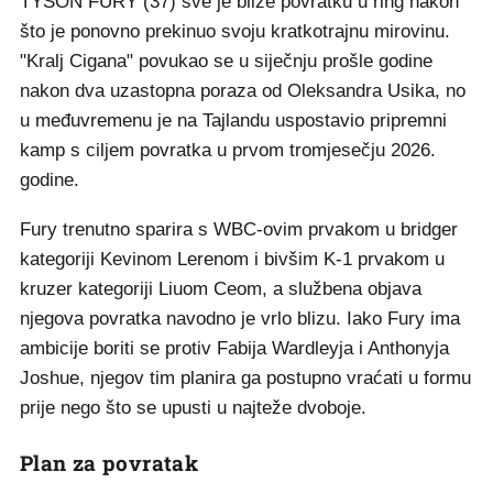
TYSON FURY (37) sve je bliže povratku u ring nakon
što je ponovno prekinuo svoju kratkotrajnu mirovinu.
"Kralj Cigana" povukao se u siječnju prošle godine
nakon dva uzastopna poraza od Oleksandra Usika, no
u međuvremenu je na Tajlandu uspostavio pripremni
kamp s ciljem povratka u prvom tromjesečju 2026.
godine.
Fury trenutno sparira s WBC-ovim prvakom u bridger
kategoriji Kevinom Lerenom i bivšim K-1 prvakom u
kruzer kategoriji Liuom Ceom, a službena objava
njegova povratka navodno je vrlo blizu. Iako Fury ima
ambicije boriti se protiv Fabija Wardleyja i Anthonyja
Joshue, njegov tim planira ga postupno vraćati u formu
prije nego što se upusti u najteže dvoboje.
Plan za povratak