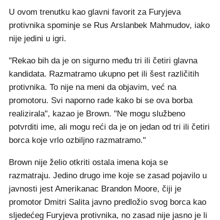
U ovom trenutku kao glavni favorit za Furyjeva
protivnika spominje se Rus Arslanbek Mahmudov, iako
nije jedini u igri.
"Rekao bih da je on sigurno među tri ili četiri glavna
kandidata. Razmatramo ukupno pet ili šest različitih
protivnika. To nije na meni da objavim, već na
promotoru. Svi naporno rade kako bi se ova borba
realizirala", kazao je Brown. "Ne mogu službeno
potvrditi ime, ali mogu reći da je on jedan od tri ili četiri
borca koje vrlo ozbiljno razmatramo."
Brown nije želio otkriti ostala imena koja se
razmatraju. Jedino drugo ime koje se zasad pojavilo u
javnosti jest Amerikanac Brandon Moore, čiji je
promotor Dmitri Salita javno predložio svog borca kao
sljedećeg Furyjeva protivnika, no zasad nije jasno je li