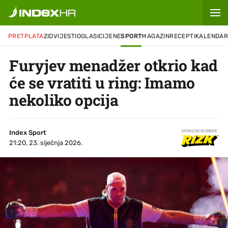
PRETPLATA
ZID
VIJESTI
OGLASI
CIJENE
SPORT
MAGAZIN
RECEPTI
KALENDA
Furyjev menadžer otkrio kad
će se vratiti u ring: Imamo
nekoliko opcija
Index Sport
SPONZOR RUBRIKE
21:20, 23. siječnja 2026.