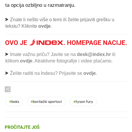
ta opcija ozbiljno u razmatranju.
Znate li nešto više o temi ili želite prijaviti grešku u
tekstu? Kliknite
ovdje
.
Imate važnu priču? Javite se na
desk@index.hr
ili
klikom
ovdje
. Atraktivne fotografije i videe plaćamo.
Želite raditi na Indexu? Prijavite se
ovdje
.
#
boks
#
borilački sportovi
#
tyson fury
PROČITAJTE JOŠ