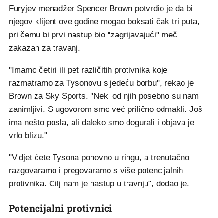
Furyjev menadžer Spencer Brown potvrdio je da bi
njegov klijent ove godine mogao boksati čak tri puta,
pri čemu bi prvi nastup bio "zagrijavajući" meč
zakazan za travanj.
"Imamo četiri ili pet različitih protivnika koje
razmatramo za Tysonovu sljedeću borbu", rekao je
Brown za Sky Sports. "Neki od njih posebno su nam
zanimljivi. S ugovorom smo već prilično odmakli. Još
ima nešto posla, ali daleko smo dogurali i objava je
vrlo blizu."
"Vidjet ćete Tysona ponovno u ringu, a trenutačno
razgovaramo i pregovaramo s više potencijalnih
protivnika. Cilj nam je nastup u travnju", dodao je.
Potencijalni protivnici