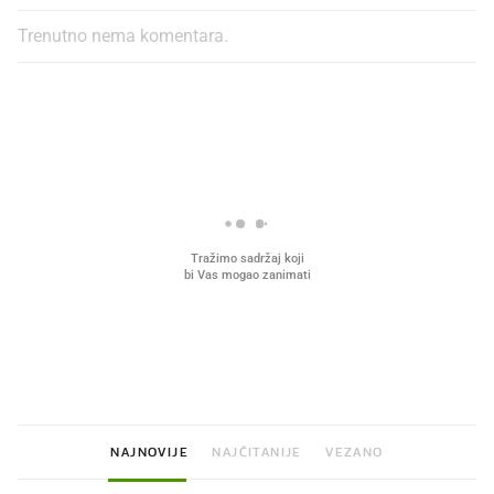
Trenutno nema komentara.
PROČITAJTE JOŠ
Što povezuje Lexus i
Mokri prsti, kruh i paštet
legendarnog Ponyja?
ritual koji nikad nismo p
NAJNOVIJE
NAJČITANIJE
VEZANO