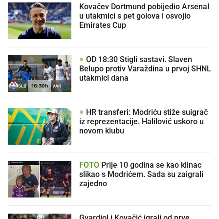
Kovačev Dortmund pobijedio Arsenal
u utakmici s pet golova i osvojio
Emirates Cup
OD 18:30 Stigli sastavi. Slaven
Belupo protiv Varaždina u prvoj SHNL
utakmici dana
18:30h
SLB
VAR
HR transferi: Modriću stiže suigrač
iz reprezentacije. Halilović uskoro u
novom klubu
FOTO
Prije 10 godina se kao klinac
slikao s Modrićem. Sada su zaigrali
zajedno
Gvardiol i Kovačić igrali od prve