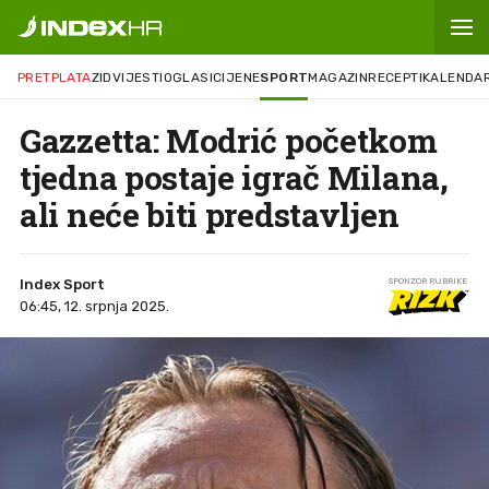
PRETPLATA
ZID
VIJESTI
OGLASI
CIJENE
SPORT
MAGAZIN
RECEPTI
KALENDA
Gazzetta: Modrić početkom
tjedna postaje igrač Milana,
ali neće biti predstavljen
Index Sport
SPONZOR RUBRIKE
06:45, 12. srpnja 2025.