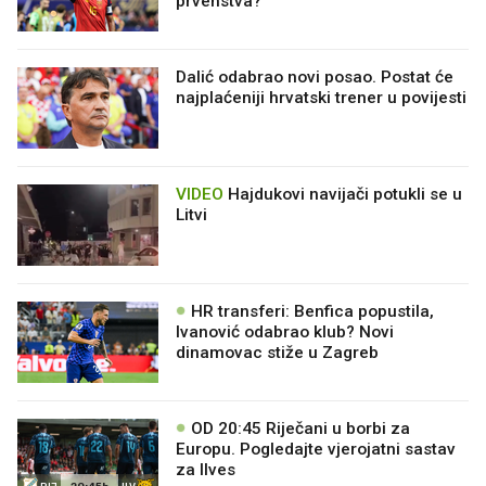
Dalić odabrao novi posao. Postat će
najplaćeniji hrvatski trener u povijesti
VIDEO
Hajdukovi navijači potukli se u
Litvi
HR transferi: Benfica popustila,
Ivanović odabrao klub? Novi
dinamovac stiže u Zagreb
OD 20:45 Riječani u borbi za
Europu. Pogledajte vjerojatni sastav
za Ilves
20:45h
RIJ
ILV