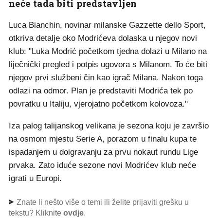
neće tada biti predstavljen
Luca Bianchin, novinar milanske Gazzette dello Sport,
otkriva detalje oko Modrićeva dolaska u njegov novi
klub: "Luka Modrić početkom tjedna dolazi u Milano na
liječnički pregled i potpis ugovora s Milanom. To će biti
njegov prvi službeni čin kao igrač Milana. Nakon toga
odlazi na odmor. Plan je predstaviti Modrića tek po
povratku u Italiju, vjerojatno početkom kolovoza."
Iza palog talijanskog velikana je sezona koju je završio
na osmom mjestu Serie A, porazom u finalu kupa te
ispadanjem u doigravanju za prvu nokaut rundu Lige
prvaka. Zato iduće sezone novi Modrićev klub neće
igrati u Europi.
Znate li nešto više o temi ili želite prijaviti grešku u
tekstu? Kliknite
ovdje
.