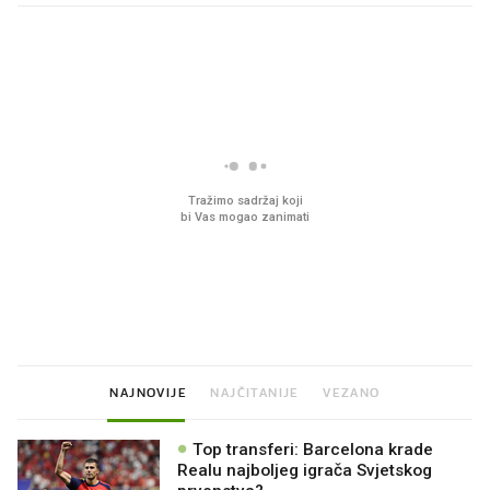
PROČITAJTE JOŠ
Što povezuje Lexus i
Mokri prsti, kruh i pašt
legendarnog Ponyja?
Ljetni ritual koji nikad 
prerasli
NAJNOVIJE
NAJČITANIJE
VEZANO
Top transferi: Barcelona krade
Realu najboljeg igrača Svjetskog
prvenstva?