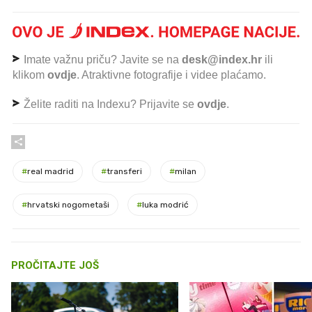
Imate važnu priču? Javite se na
desk@index.hr
ili
klikom
ovdje
. Atraktivne fotografije i videe plaćamo.
Želite raditi na Indexu? Prijavite se
ovdje
.
#
real madrid
#
transferi
#
milan
#
hrvatski nogometaši
#
luka modrić
PROČITAJTE JOŠ