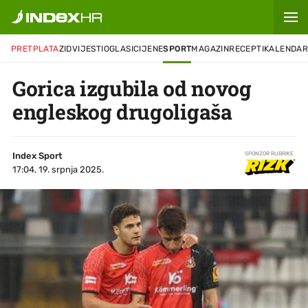
PRETPLATA
ZID
VIJESTI
OGLASI
CIJENE
SPORT
MAGAZIN
RECEPTI
KALENDA
Gorica izgubila od novog
engleskog drugoligaša
Index Sport
SPONZOR RUBRIKE
17:04, 19. srpnja 2025.