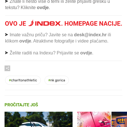
Znate li nešto više o temi ili želite prijaviti grešku u
tekstu? Kliknite
ovdje
.
Imate važnu priču? Javite se na
desk@index.hr
ili
klikom
ovdje
. Atraktivne fotografije i videe plaćamo.
Želite raditi na Indexu? Prijavite se
ovdje
.
#
charltonathletic
#
nk gorica
PROČITAJTE JOŠ