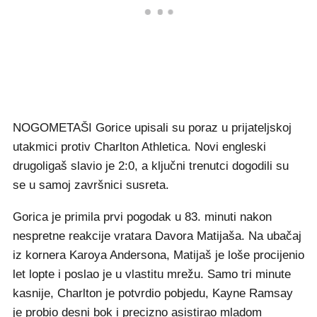
NOGOMETAŠI Gorice upisali su poraz u prijateljskoj
utakmici protiv Charlton Athletica. Novi engleski
drugoligaš slavio je 2:0, a ključni trenutci dogodili su
se u samoj završnici susreta.
Gorica je primila prvi pogodak u 83. minuti nakon
nespretne reakcije vratara Davora Matijaša. Na ubačaj
iz kornera Karoya Andersona, Matijaš je loše procijenio
let lopte i poslao je u vlastitu mrežu. Samo tri minute
kasnije, Charlton je potvrdio pobjedu, Kayne Ramsay
je probio desni bok i precizno asistirao mladom