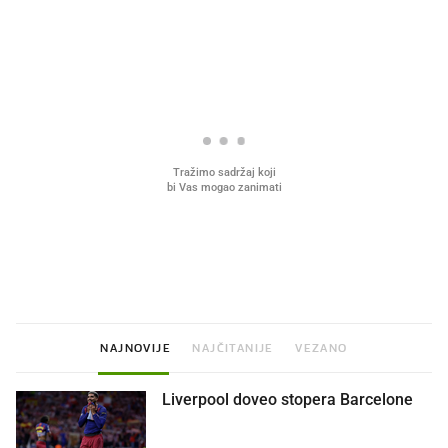
PROČITAJTE JOŠ
Što povezuje Lexus i
Mokri prsti, kruh i paštet
legendarnog Ponyja?
ritual koji nikad nismo p
NAJNOVIJE
NAJČITANIJE
VEZANO
Liverpool doveo stopera Barcelone