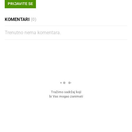
PRIJAVITE SE
KOMENTARI
(0)
Trenutno nema komentara.
PROČITAJTE JOŠ
Što povezuje Lexus i
Mokri prsti, kruh i paštet
legendarnog Ponyja?
ritual koji nikad nismo p