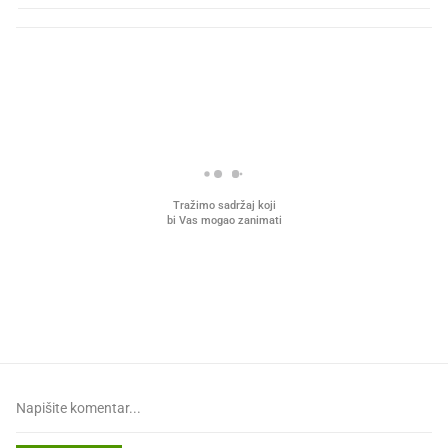
PROČITAJTE JOŠ
Što povezuje Lexus i
Mokri prsti, kruh i paštet
legendarnog Ponyja?
ritual koji nikad nismo p