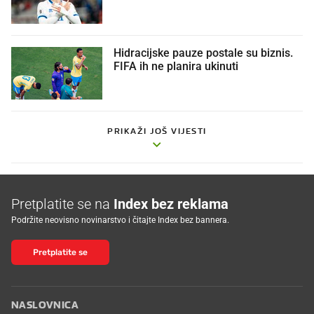
Hidracijske pauze postale su biznis.
FIFA ih ne planira ukinuti
PRIKAŽI JOŠ VIJESTI
Pretplatite se na
Index bez reklama
Podržite neovisno novinarstvo i čitajte Index bez bannera.
Pretplatite se
NASLOVNICA