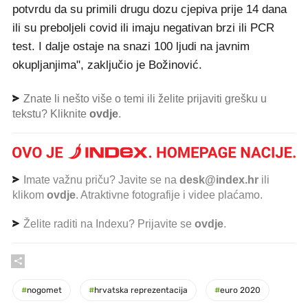
potvrdu da su primili drugu dozu cjepiva prije 14 dana
ili su preboljeli covid ili imaju negativan brzi ili PCR
test. I dalje ostaje na snazi 100 ljudi na javnim
okupljanjima", zaključio je Božinović.
Znate li nešto više o temi ili želite prijaviti grešku u
tekstu? Kliknite
ovdje
.
Imate važnu priču? Javite se na
desk@index.hr
ili
klikom
ovdje
. Atraktivne fotografije i videe plaćamo.
Želite raditi na Indexu? Prijavite se
ovdje
.
#
nogomet
#
hrvatska reprezentacija
#
euro 2020