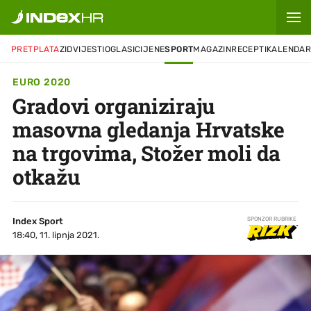
PRETPLATA
ZID
VIJESTI
OGLASI
CIJENE
SPORT
MAGAZIN
RECEPTI
KALENDA
EURO 2020
Gradovi organiziraju
masovna gledanja Hrvatske
na trgovima, Stožer moli da
otkažu
Index Sport
SPONZOR RUBRIKE
18:40, 11. lipnja 2021.