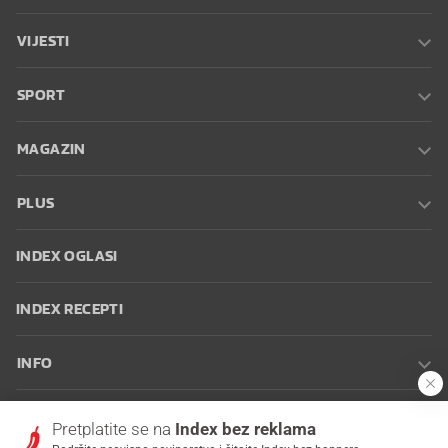
VIJESTI
SPORT
MAGAZIN
PLUS
INDEX OGLASI
INDEX RECEPTI
INFO
Oglašavanje
Zaposli se na Indexu
Kontakt
Impressum
Uvjeti
Pretplatite se na
Index bez reklama
korištenja
Postavke kolačića