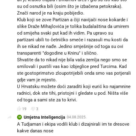
su od osnutka bili (osim što je izbačena petokraka).
Znači narod je na kraju pobijedio.
Klub koji se zove Partizan a čiji navijači nose kokarde i
slike Draže Mihajlovića je tolika budalaština da umirem
od smijeha svaki put kad ih vidim. Pa upravo su
partizani ubili to četničko smeće i razasuli mu kosti da
ih se nikad ne nađe. Jedino smješnije od toga su ovi
transparenti "dogodine u Kninu" i slično.
Shvatite da to nikad nije bila vaša zemlja nego smo se
smilovali i pustili vas kao izbjeglice pred Turcima. Kad
ste gostoprimstvo zloupotrijebili onda smo vas potjerali
gdje vam je mjesto.
U Hrvatsku možete doći zaraditi koji eurić ko najamnine
radnici, dok ste tihi, pristojni i gledate u pod. Ništa više
od toga a sami ste za to krivi.
19
3
Umjetna Inteligencija
04.08.2025.
UI
A Tudjaman i ekipa vodili klub i dizajnirali im te dresove
kakve danas nose