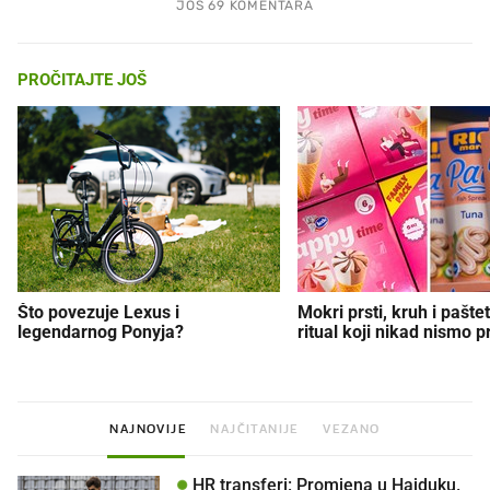
JOŠ 69 KOMENTARA
PROČITAJTE JOŠ
Što povezuje Lexus i
Mokri prsti, kruh i paštet
legendarnog Ponyja?
ritual koji nikad nismo p
NAJNOVIJE
NAJČITANIJE
VEZANO
HR transferi: Promjena u Hajduku.