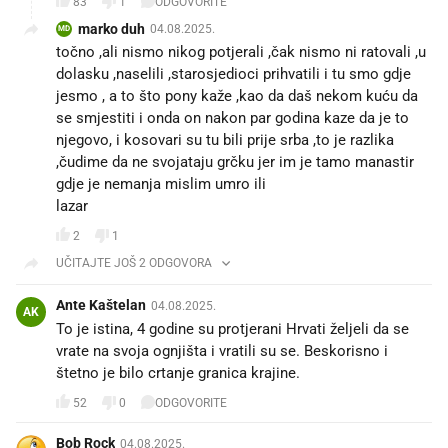
83
1
ODGOVORITE
marko duh
04.08.2025.
MD
točno ,ali nismo nikog potjerali ,čak nismo ni ratovali ,u
dolasku ,naselili ,starosjedioci prihvatili i tu smo gdje
jesmo , a to što pony kaže ,kao da daš nekom kuću da
se smjestiti i onda on nakon par godina kaze da je to
njegovo, i kosovari su tu bili prije srba ,to je razlika
,čudime da ne svojataju grčku jer im je tamo manastir
gdje je nemanja mislim umro ili
lazar
2
1
UČITAJTE JOŠ 2 ODGOVORA
Ante Kaštelan
04.08.2025.
AK
To je istina, 4 godine su protjerani Hrvati željeli da se
vrate na svoja ognjišta i vratili su se. Beskorisno i
štetno je bilo crtanje granica krajine.
52
0
ODGOVORITE
Bob Rock
04.08.2025.