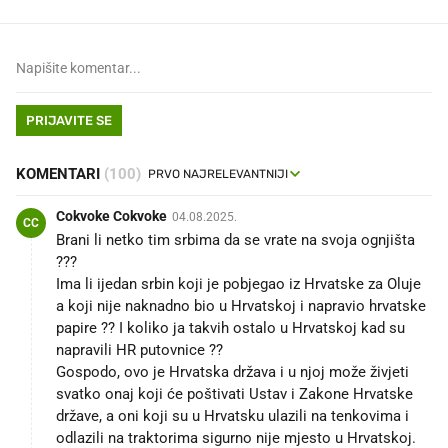
PRIJAVITE SE
KOMENTARI
(100)
Cokvoke Cokvoke
04.08.2025.
CC
Brani li netko tim srbima da se vrate na svoja ognjišta
???
Ima li ijedan srbin koji je pobjegao iz Hrvatske za Oluje
a koji nije naknadno bio u Hrvatskoj i napravio hrvatske
papire ?? I koliko ja takvih ostalo u Hrvatskoj kad su
napravili HR putovnice ??
Gospodo, ovo je Hrvatska država i u njoj može živjeti
svatko onaj koji će poštivati Ustav i Zakone Hrvatske
države, a oni koji su u Hrvatsku ulazili na tenkovima i
odlazili na traktorima sigurno nije mjesto u Hrvatskoj.