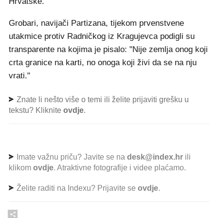
Hrvatske.
Grobari, navijači Partizana, tijekom prvenstvene
utakmice protiv Radničkog iz Kragujevca podigli su
transparente na kojima je pisalo: "Nije zemlja onog koji
crta granice na karti, no onoga koji živi da se na nju
vrati."
Znate li nešto više o temi ili želite prijaviti grešku u
tekstu? Kliknite
ovdje
.
Imate važnu priču? Javite se na
desk@index.hr
ili
klikom
ovdje
. Atraktivne fotografije i videe plaćamo.
Želite raditi na Indexu? Prijavite se
ovdje
.