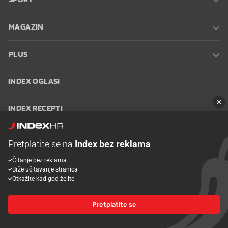
MAGAZIN
PLUS
INDEX OGLASI
INDEX RECEPTI
INFO
Pretplatite se na
Index bez reklama
Čitanje bez reklama
Oglašavanje
Zaposli se na Indexu
Kontakt
Impressum
Uvjeti
Brže učitavanje stranica
korištenja
Postavke kolačića
Otkažite kad god želite
Pretplatite se
© 2026 Index