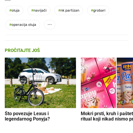
#
oluja
#
navijači
#
nk partizan
#
grobari
#
operacija oluja
PROČITAJTE JOŠ
Što povezuje Lexus i
Mokri prsti, kruh i paštet
legendarnog Ponyja?
ritual koji nikad nismo p