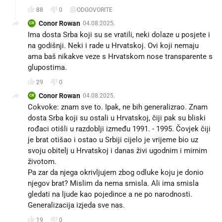
88
0
ODGOVORITE
Conor Rowan
04.08.2025.
CR
Ima dosta Srba koji su se vratili, neki dolaze u posjete i
na godišnji. Neki i rade u Hrvatskoj. Ovi koji nemaju
ama baš nikakve veze s Hrvatskom nose transparente s
glupostima.
29
0
Conor Rowan
04.08.2025.
CR
Cokvoke: znam sve to. Ipak, ne bih generalizrao. Znam
dosta Srba koji su ostali u Hrvatskoj, čiji pak su bliski
rođaci otišli u razdoblji između 1991. - 1995. Čovjek čiji
je brat otišao i ostao u Srbiji cijelo je vrijeme bio uz
svoju obitelj u Hrvatskoj i danas živi ugodnim i mirnim
životom.
Pa zar da njega okrivljujem zbog odluke koju je donio
njegov brat? Mislim da nema smisla. Ali ima smisla
gledati na ljude kao pojedince a ne po narodnosti.
Generalizacija izjeda sve nas.
19
0