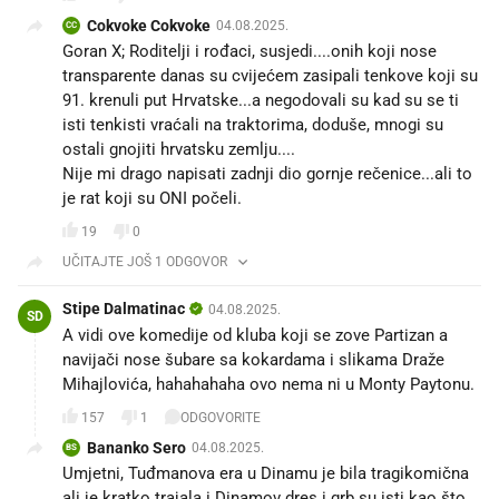
Cokvoke Cokvoke
04.08.2025.
CC
Goran X; Roditelji i rođaci, susjedi....onih koji nose
transparente danas su cvijećem zasipali tenkove koji su
91. krenuli put Hrvatske...a negodovali su kad su se ti
isti tenkisti vraćali na traktorima, doduše, mnogi su
ostali gnojiti hrvatsku zemlju....
Nije mi drago napisati zadnji dio gornje rečenice...ali to
je rat koji su ONI počeli.
19
0
UČITAJTE JOŠ 1 ODGOVOR
Stipe Dalmatinac
04.08.2025.
SD
A vidi ove komedije od kluba koji se zove Partizan a
navijači nose šubare sa kokardama i slikama Draže
Mihajlovića, hahahahaha ovo nema ni u Monty Paytonu.
157
1
ODGOVORITE
Bananko Sero
04.08.2025.
BS
Umjetni, Tuđmanova era u Dinamu je bila tragikomična
ali je kratko trajala i Dinamov dres i grb su isti kao što