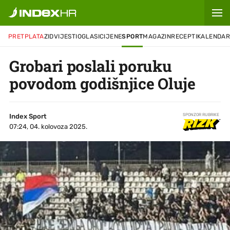
PRETPLATA
ZID
VIJESTI
OGLASI
CIJENE
SPORT
MAGAZIN
RECEPTI
KALENDA
Grobari poslali poruku
povodom godišnjice Oluje
Index Sport
SPONZOR RUBRIKE
07:24, 04. kolovoza 2025.