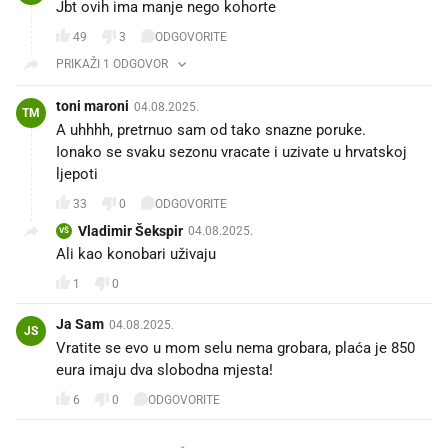
Jbt ovih ima manje nego kohorte
49
3
ODGOVORITE
PRIKAŽI 1 ODGOVOR
toni maroni
04.08.2025.
TM
A uhhhh, pretrnuo sam od tako snazne poruke.
Ionako se svaku sezonu vracate i uzivate u hrvatskoj
ljepoti
33
0
ODGOVORITE
Vladimir Šekspir
04.08.2025.
VŠ
Ali kao konobari uživaju 😁
1
0
Ja Sam
04.08.2025.
JS
Vratite se evo u mom selu nema grobara, plaća je 850
eura imaju dva slobodna mjesta!
6
0
ODGOVORITE