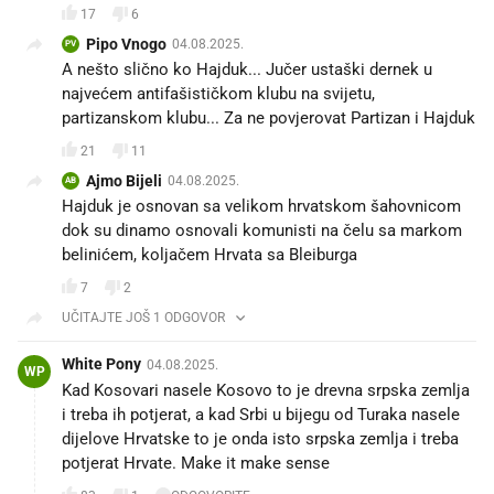
17
6
Pipo Vnogo
04.08.2025.
PV
A nešto slično ko Hajduk... Jučer ustaški dernek u
najvećem antifašističkom klubu na svijetu,
partizanskom klubu... Za ne povjerovat Partizan i Hajduk
21
11
Ajmo Bijeli
04.08.2025.
AB
Hajduk je osnovan sa velikom hrvatskom šahovnicom
dok su dinamo osnovali komunisti na čelu sa markom
belinićem, koljačem Hrvata sa Bleiburga
7
2
UČITAJTE JOŠ 1 ODGOVOR
White Pony
04.08.2025.
WP
Kad Kosovari nasele Kosovo to je drevna srpska zemlja
i treba ih potjerat, a kad Srbi u bijegu od Turaka nasele
dijelove Hrvatske to je onda isto srpska zemlja i treba
potjerat Hrvate. Make it make sense