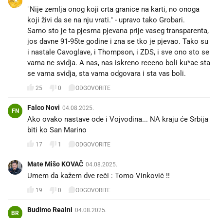
"Nije zemlja onog koji crta granice na karti, no onoga
koji živi da se na nju vrati." - upravo tako Grobari.
Samo sto je ta pjesma pjevana prije vaseg transparenta,
jos davne 91-95te godine i zna se tko je pjevao. Tako su
i nastale Cavoglave, i Thompson, i ZDS, i sve ono sto se
vama ne svidja. A nas, nas iskreno receno boli ku*ac sta
se vama svidja, sta vama odgovara i sta vas boli.
25
0
ODGOVORITE
Falco Novi
04.08.2025.
FN
Ako ovako nastave ode i Vojvodina... NA kraju će Srbija
biti ko San Marino
17
1
ODGOVORITE
Mate Mišo KOVAČ
04.08.2025.
Umem da kažem dve reči : Tomo Vinković !!
19
0
ODGOVORITE
Budimo Realni
04.08.2025.
BR