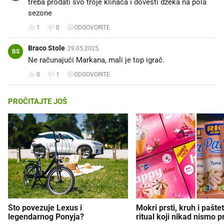
treba prodati svo troje klinaca i dovesti džeka na pola
sezone
1
0
ODGOVORITE
Braco Stole
29.05.2025.
BS
Ne računajući Markana, mali je top igrač.
0
1
ODGOVORITE
PROČITAJTE JOŠ
Što povezuje Lexus i
Mokri prsti, kruh i paštet
legendarnog Ponyja?
ritual koji nikad nismo p