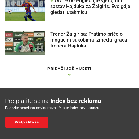
OD 19:00 Pogledajte vjerojatni
sastav Hajduka za Žalgiris. Evo gdje
gledati utakmicu
Trener Žalgirisa: Pratimo priče o
mogućim sukobima između igrača i
trenera Hajduka
PRIKAŽI JOŠ VIJESTI
Pretplatite se na
Index bez reklama
Podržite neovisno novinarstvo i čitajte Index bez bannera.
Pretplatite se