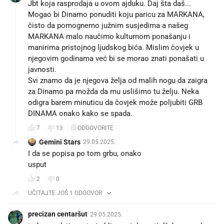
Jbt koja rasprodaja u ovom ajduku. Daj šta daš...
Mogao bi Dinamo ponuditi koju paricu za MARKANA,
čisto da pomognemo južnim susjedima a našeg
MARKANA malo naučimo kulturnom ponašanju i
manirima pristojnog ljudskog bića. Mislim čovjek u
njegovim godinama već bi se morao znati ponašati u
javnosti.
Svi znamo da je njegova želja od malih nogu da zaigra
za Dinamo pa možda da mu uslišimo tu želju. Neka
odigra barem minuticu da čovjek može poljubiti GRB
DINAMA onako kako se spada.
7
13
ODGOVORITE
Gemini Stars
29.05.2025.
I da se popisa po tom grbu, onako
usput
2
0
UČITAJTE JOŠ 1 ODGOVOR
precizan centaršut
29.05.2025.