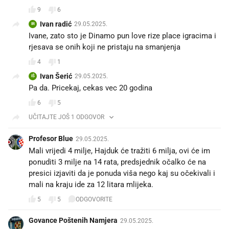
9
6
Ivan radić
29.05.2025.
IR
Ivane, zato sto je Dinamo pun love rize place igracima i
rjesava se onih koji ne pristaju na smanjenja
4
1
Ivan Šerić
29.05.2025.
IŠ
Pa da. Pricekaj, cekas vec 20 godina
6
5
UČITAJTE JOŠ 1 ODGOVOR
Profesor Blue
29.05.2025.
Mali vrijedi 4 milje, Hajduk će tražiti 6 milja, ovi će im
ponuditi 3 milje na 14 rata, predsjednik očalko će na
presici izjaviti da je ponuda viša nego kaj su očekivali i
mali na kraju ide za 12 litara mlijeka.
5
5
ODGOVORITE
Govance Poštenih Namjera
29.05.2025.