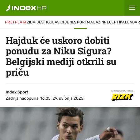
PRETPLATA
ZID
VIJESTI
OGLASI
CIJENE
SPORT
MAGAZIN
RECEPTI
KALENDA
Hajduk će uskoro dobiti
ponudu za Niku Sigura?
Belgijski mediji otkrili su
priču
Index Sport
SPONZOR RUBRIKE
Zadnja nadopuna: 16:05, 29. svibnja 2025.