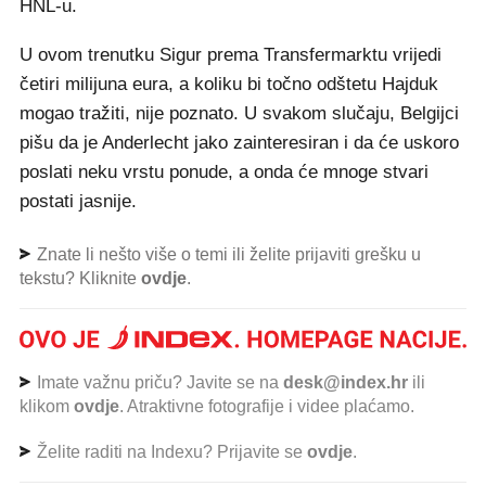
HNL-u.
U ovom trenutku Sigur prema Transfermarktu vrijedi
četiri milijuna eura, a koliku bi točno odštetu Hajduk
mogao tražiti, nije poznato. U svakom slučaju, Belgijci
pišu da je Anderlecht jako zainteresiran i da će uskoro
poslati neku vrstu ponude, a onda će mnoge stvari
postati jasnije.
Znate li nešto više o temi ili želite prijaviti grešku u
tekstu? Kliknite
ovdje
.
Imate važnu priču? Javite se na
desk@index.hr
ili
klikom
ovdje
. Atraktivne fotografije i videe plaćamo.
Želite raditi na Indexu? Prijavite se
ovdje
.