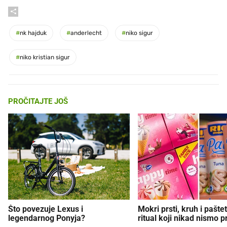
#
nk hajduk
#
anderlecht
#
niko sigur
#
niko kristian sigur
PROČITAJTE JOŠ
Što povezuje Lexus i
Mokri prsti, kruh i paštet
legendarnog Ponyja?
ritual koji nikad nismo p