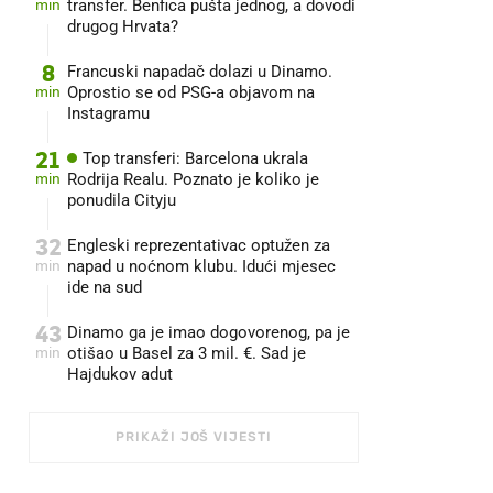
min
transfer. Benfica pušta jednog, a dovodi
drugog Hrvata?
8
Francuski napadač dolazi u Dinamo.
min
Oprostio se od PSG-a objavom na
Instagramu
21
Top transferi: Barcelona ukrala
min
Rodrija Realu. Poznato je koliko je
ponudila Cityju
32
Engleski reprezentativac optužen za
min
napad u noćnom klubu. Idući mjesec
ide na sud
43
Dinamo ga je imao dogovorenog, pa je
min
otišao u Basel za 3 mil. €. Sad je
Hajdukov adut
PRIKAŽI JOŠ VIJESTI