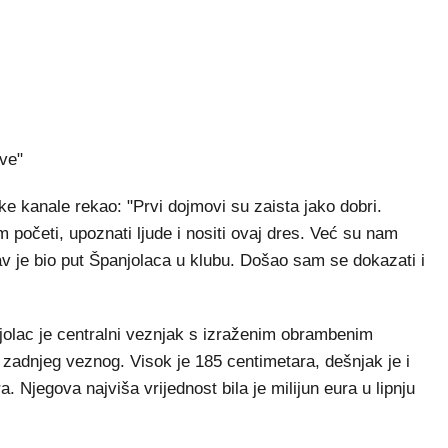
ve"
e kanale rekao: "Prvi dojmovi su zaista jako dobri.
 početi, upoznati ljude i nositi ovaj dres. Već su nam
kav je bio put Španjolaca u klubu. Došao sam se dokazati i
jolac je centralni veznjak s izraženim obrambenim
u zadnjeg veznog. Visok je 185 centimetara, dešnjak je i
. Njegova najviša vrijednost bila je milijun eura u lipnju