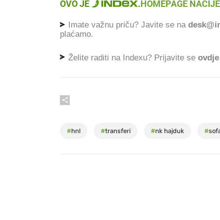
OVO JE
.
HOMEPAGE NACIJE
Imate važnu priču? Javite se na
desk@in
plaćamo.
Želite raditi na Indexu? Prijavite se
ovdje
#
hnl
#
transferi
#
nk hajduk
#
sof