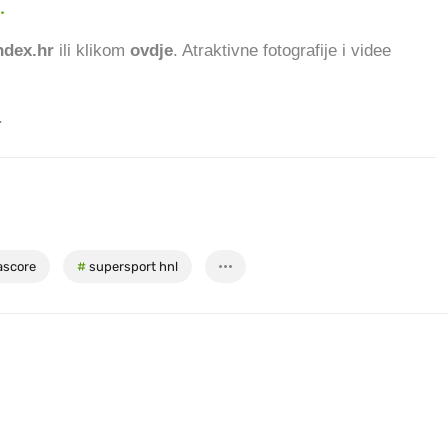
.
689.80
dex.hr
ili klikom
ovdje
. Atraktivne fotografije i videe
.
ascore
#
supersport hnl