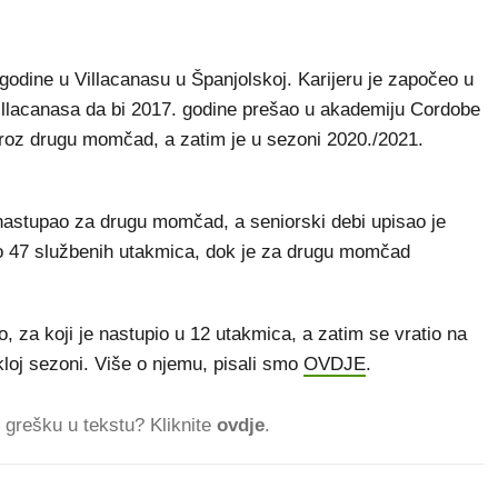
 godine u Villacanasu u Španjolskoj. Karijeru je započeo u
llacanasa da bi 2017. godine prešao u akademiju Cordobe
e kroz drugu momčad, a zatim je u sezoni 2020./2021.
je nastupao za drugu momčad, a seniorski debi upisao je
o 47 službenih utakmica, dok je za drugu momčad
, za koji je nastupio u 12 utakmica, a zatim se vratio na
kloj sezoni. Više o njemu, pisali smo
OVDJE
.
ti grešku u tekstu? Kliknite
ovdje
.