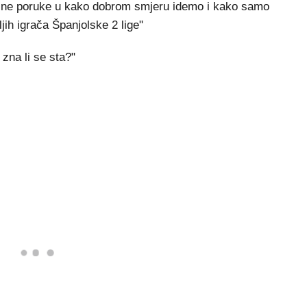
ične poruke u kako dobrom smjeru idemo i kako samo
jih igrača Španjolske 2 lige"
zna li se sta?"