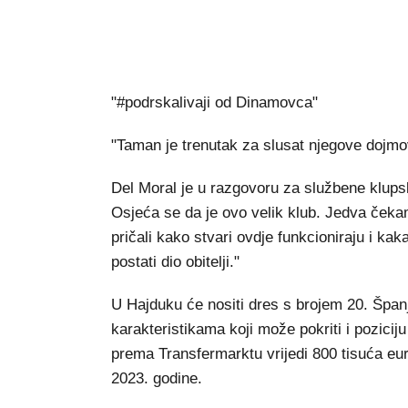
"#podrskalivaji od Dinamovca"
"Taman je trenutak za slusat njegove dojmo
Del Moral je u razgovoru za službene klupsk
Osjeća se da je ovo velik klub. Jedva čekam
pričali kako stvari ovdje funkcioniraju i ka
postati dio obitelji."
U Hajduku će nositi dres s brojem 20. Špan
karakteristikama koji može pokriti i pozicij
prema Transfermarktu vrijedi 800 tisuća eura
2023. godine.