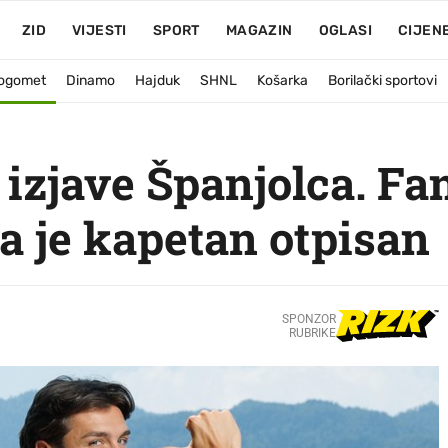
ZID
VIJESTI
SPORT
MAGAZIN
OGLASI
CIJEN
ogomet
Dinamo
Hajduk
SHNL
Košarka
Borilački sportovi
 izjave Španjolca. Fa
a je kapetan otpisan
SPONZOR
RUBRIKE