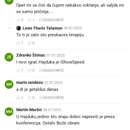
IU
Opet mi se čini da čujem nekakvo roktanje, ali valjda mi
se samo pričinja....
0
1
ODGOVORITE
Lews Therin Telamon
08.07.2025.
To ti je zato sto preskaces terapiju.
1
0
Zdravko Štimac
07.07.2025.
ZŠ
I novi igrač Hajduka je IShowSpeed
1
0
ODGOVORITE
marin randevu
07.07.2025.
MR
a di je getaldus danas
1
0
ODGOVORITE
Martin Maršić
08.07.2025.
MM
U Hajduku jedino što znaju dobro napraviti je press
konferencija. Ostalo Bože obrani.