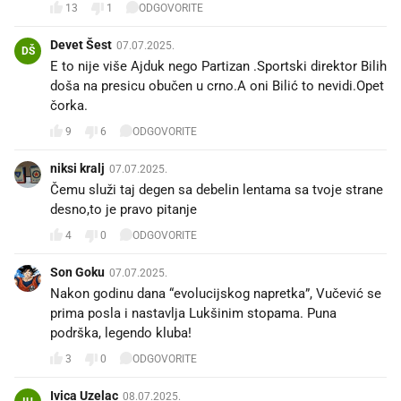
13
1
ODGOVORITE
Devet Šest
07.07.2025.
DŠ
E to nije više Ajduk nego Partizan .Sportski direktor Bilih
doša na presicu obučen u crno.A oni Bilić to nevidi.Opet
čorka.
9
6
ODGOVORITE
niksi kralj
07.07.2025.
Čemu služi taj degen sa debelin lentama sa tvoje strane
desno,to je pravo pitanje
4
0
ODGOVORITE
Son Goku
07.07.2025.
Nakon godinu dana “evolucijskog napretka”, Vučević se
prima posla i nastavlja Lukšinim stopama. Puna
podrška, legendo kluba!
3
0
ODGOVORITE
Ivica Uzelac
08.07.2025.