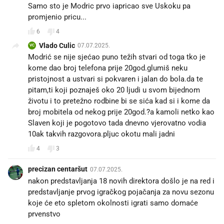
Samo sto je Modric prvo iapricao sve Uskoku pa
promjenio pricu...
6
4
Vlado Culic
07.07.2025.
VC
Modrić se nije sjećao puno težih stvari od toga tko je
kome dao broj telefona prije 20god.glumiš neku
pristojnost a ustvari si pokvaren i jalan do bola.da te
pitam,ti koji poznaješ oko 20 ljudi u svom bijednom
životu i to pretežno rodbine bi se sića kad si i kome da
broj mobitela od nekog prije 20god.?a kamoli netko kao
Slaven koji je pogotovo tada dnevno vjerovatno vodia
10ak takvih razgovora.pljuc okotu mali jadni
4
3
precizan centaršut
07.07.2025.
nakon predstavljanja 18 novih direktora došlo je na red i
predstavljanje prvog igračkog pojačanja za novu sezonu
koje će eto spletom okolnosti igrati samo domaće
prvenstvo