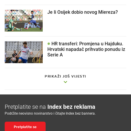
Je li Osijek dobio novog Miereza?
HR transferi: Promjena u Hajduku.
Hrvatski napadač prihvatio ponudu iz
Serie A
PRIKAŽI JOŠ VIJESTI
Pretplatite se na
Index bez reklama
Podržite neovisno novinarstvo i čitajte Index bez bannera.
Pretplatite se