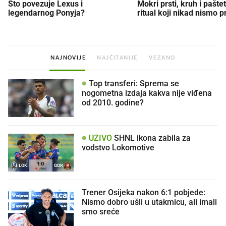
Što povezuje Lexus i
Mokri prsti, kruh i paštet
legendarnog Ponyja?
ritual koji nikad nismo p
NAJNOVIJE
NAJČITANIJE
VEZANO
Top transferi: Sprema se
nogometna izdaja kakva nije viđena
od 2010. godine?
UŽIVO
SHNL ikona zabila za
vodstvo Lokomotive
1
:
0
LOK
GOR
UŽIVO
Trener Osijeka nakon 6:1 pobjede:
Nismo dobro ušli u utakmicu, ali imali
smo sreće