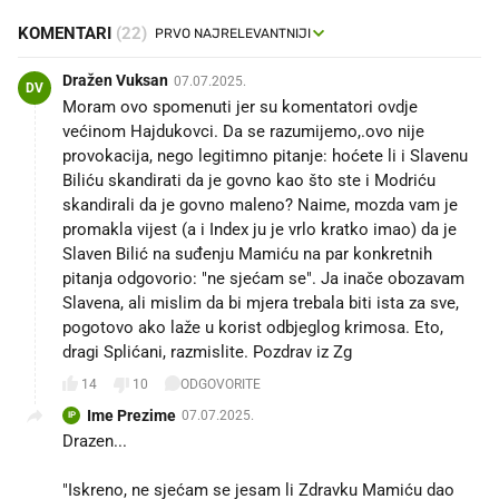
KOMENTARI
(22)
Dražen Vuksan
07.07.2025.
DV
Moram ovo spomenuti jer su komentatori ovdje
većinom Hajdukovci. Da se razumijemo,.ovo nije
provokacija, nego legitimno pitanje: hoćete li i Slavenu
Biliću skandirati da je govno kao što ste i Modriću
skandirali da je govno maleno? Naime, mozda vam je
promakla vijest (a i Index ju je vrlo kratko imao) da je
Slaven Bilić na suđenju Mamiću na par konkretnih
pitanja odgovorio: "ne sjećam se". Ja inače obozavam
Slavena, ali mislim da bi mjera trebala biti ista za sve,
pogotovo ako laže u korist odbjeglog krimosa. Eto,
dragi Splićani, razmislite. Pozdrav iz Zg💙
14
10
ODGOVORITE
Ime Prezime
07.07.2025.
IP
Drazen...
"Iskreno, ne sjećam se jesam li Zdravku Mamiću dao