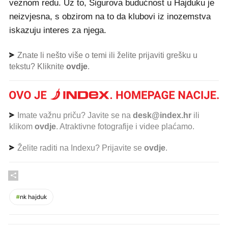
veznom redu. Uz to, Sigurova budućnost u Hajduku je
neizvjesna, s obzirom na to da klubovi iz inozemstva
iskazuju interes za njega.
Znate li nešto više o temi ili želite prijaviti grešku u
tekstu? Kliknite
ovdje
.
Imate važnu priču? Javite se na
desk@index.hr
ili
klikom
ovdje
. Atraktivne fotografije i videe plaćamo.
Želite raditi na Indexu? Prijavite se
ovdje
.
#
nk hajduk