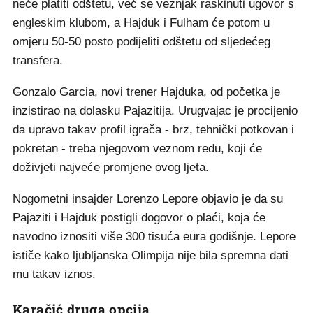
neće platiti odštetu, već se veznjak raskinuti ugovor s
engleskim klubom, a Hajduk i Fulham će potom u
omjeru 50-50 posto podijeliti odštetu od sljedećeg
transfera.
Gonzalo Garcia, novi trener Hajduka, od početka je
inzistirao na dolasku Pajazitija. Urugvajac je procijenio
da upravo takav profil igrača - brz, tehnički potkovan i
pokretan - treba njegovom veznom redu, koji će
doživjeti najveće promjene ovog ljeta.
Nogometni insajder Lorenzo Lepore objavio je da su
Pajaziti i Hajduk postigli dogovor o plaći, koja će
navodno iznositi više 300 tisuća eura godišnje. Lepore
ističe kako ljubljanska Olimpija nije bila spremna dati
mu takav iznos.
Karačić druga opcija