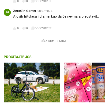
0
0
ODGOVORITE
ZeroGirl Gamer
08.07.2025.
ZG
A ovih fritulaša i drame, kao da će neymara predstavit..
🙄😆
0
0
ODGOVORITE
JOŠ 3 KOMENTARA
PROČITAJTE JOŠ