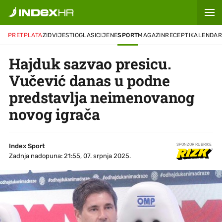
PRETPLATA
ZID
VIJESTI
OGLASI
CIJENE
SPORT
MAGAZIN
RECEPTI
KALENDA
Hajduk sazvao presicu.
Vučević danas u podne
predstavlja neimenovanog
novog igrača
Index Sport
SPONZOR RUBRIKE
Zadnja nadopuna: 21:55, 07. srpnja 2025.