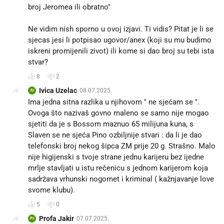
broj Jeromea ili obratno"
Ne vidim nish sporno u ovoj izjavi. Ti vidis? Pitat je li se
sjecas jesi li potpisao ugovor/anex (koji su mu budimo
iskreni promijenili zivot) ili kome si dao broj su tebi ista
stvar?
8
2
Ivica Uzelac
08.07.2025.
IU
Ima jedna sitna razlika u njihovom " ne sjećam se ".
Ovoga što nazivaš govno maleno se samo nije mogao
sjetiti da je s Bossom maznuo 65 milijuna kuna, s
Slaven se ne sjeća Pino ozbiljnije stvari : da li je dao
telefonski broj nekog šipca ZM prije 20 g. Strašno. Malo
nije higijenski s tvoje strane jednu karijeru bez ijedne
mrlje stavljati u istu rečenicu s jednom karijerom koja
sadržava vrhunski nogomet i kriminal ( kažnjavanje love
svome klubu).
5
0
Profa Jakir
07.07.2025.
PJ