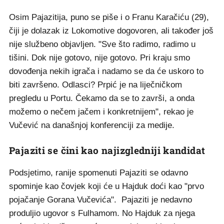
Osim Pajazitija, puno se piše i o Franu Karačiću (29),
čiji je dolazak iz Lokomotive dogovoren, ali također još
nije službeno objavljen. "Sve što radimo, radimo u
tišini. Dok nije gotovo, nije gotovo. Pri kraju smo
dovođenja nekih igrača i nadamo se da će uskoro to
biti završeno. Odlasci? Prpić je na liječničkom
pregledu u Portu. Čekamo da se to završi, a onda
možemo o nečem jačem i konkretnijem", rekao je
Vučević na današnjoj konferenciji za medije.
Pajaziti se čini kao najizgledniji kandidat
Podsjetimo, ranije spomenuti Pajaziti se odavno
spominje kao čovjek koji će u Hajduk doći kao "prvo
pojačanje Gorana Vučevića". Pajaziti je nedavno
produljio ugovor s Fulhamom. No Hajduk za njega