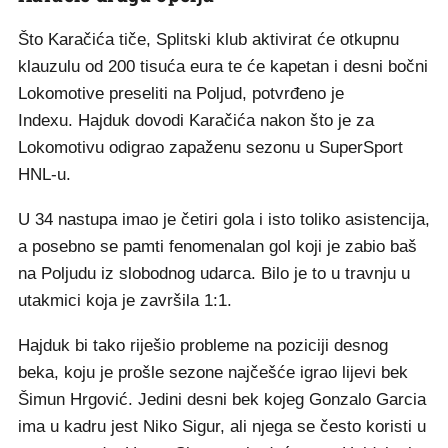
Što Karačića tiče, Splitski klub aktivirat će otkupnu
klauzulu od 200 tisuća eura te će kapetan i desni bočni
Lokomotive preseliti na Poljud, potvrđeno je
Indexu. Hajduk dovodi Karačića nakon što je za
Lokomotivu odigrao zapaženu sezonu u SuperSport
HNL-u.
U 34 nastupa imao je četiri gola i isto toliko asistencija,
a posebno se pamti fenomenalan gol koji je zabio baš
na Poljudu iz slobodnog udarca. Bilo je to u travnju u
utakmici koja je završila 1:1.
Hajduk bi tako riješio probleme na poziciji desnog
beka, koju je prošle sezone najčešće igrao lijevi bek
Šimun Hrgović. Jedini desni bek kojeg Gonzalo Garcia
ima u kadru jest Niko Sigur, ali njega se često koristi u