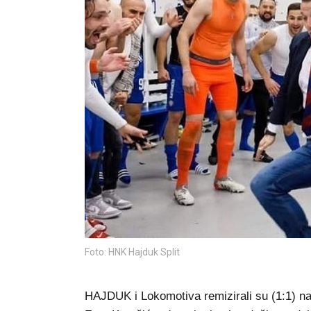
Foto: HNK Hajduk Split
HAJDUK i Lokomotiva remizirali su (1:1) n