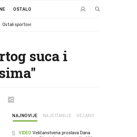
NE
OSTALO
Ostali sportovi
tog suca i
asima"
NAJNOVIJE
NAJČITANIJE
VEZANO
5
VIDEO
Veličanstvena proslava Dana