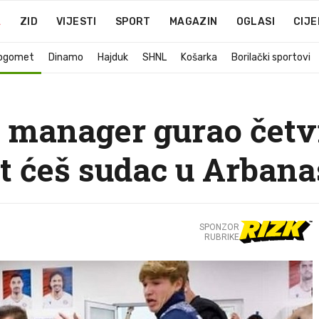
A
ZID
VIJESTI
SPORT
MAGAZIN
OGLASI
CIJE
ogomet
Dinamo
Hajduk
SHNL
Košarka
Borilački sportovi
manager gurao četvr
it ćeš sudac u Arban
SPONZOR
RUBRIKE