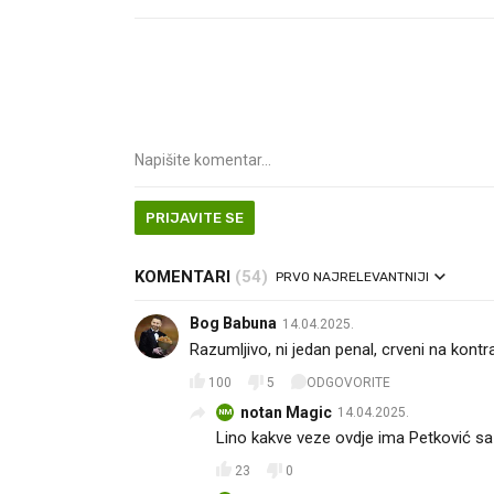
PRIJAVITE SE
KOMENTARI
(54)
PRVO NAJRELEVANTNIJI
Bog Babuna
14.04.2025.
Razumljivo, ni jedan penal, crveni na kont
100
5
ODGOVORITE
notan Magic
14.04.2025.
NM
Lino kakve veze ovdje ima Petković sa
23
0