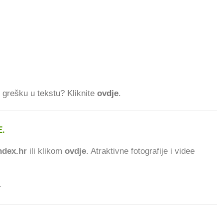
ti grešku u tekstu? Kliknite
ovdje
.
.
64.933 ČITATELJA DAN
dex.hr
ili klikom
ovdje
. Atraktivne fotografije i videe
.