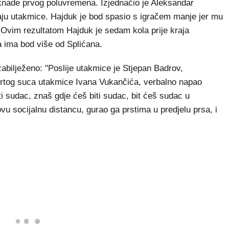
knade prvog poluvremena. Izjednačio je Aleksandar
aju utakmice. Hajduk je bod spasio s igračem manje jer mu
. Ovim rezultatom Hajduk je sedam kola prije kraja
a ima bod više od Splićana.
bilježeno: "Poslije utakmice je Stjepan Badrov,
rtog suca utakmice Ivana Vukančića, verbalno napao
i sudac, znaš gdje ćeš biti sudac, bit ćeš sudac u
ovu socijalnu distancu, gurao ga prstima u predjelu prsa, i