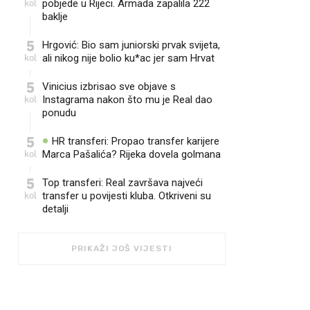
kol
pobjede u Rijeci. Armada zapalila 222
baklje
5
Hrgović: Bio sam juniorski prvak svijeta,
kol
ali nikog nije bolio ku*ac jer sam Hrvat
5
Vinicius izbrisao sve objave s
kol
Instagrama nakon što mu je Real dao
ponudu
5
HR transferi: Propao transfer karijere
kol
Marca Pašalića? Rijeka dovela golmana
5
Top transferi: Real završava najveći
kol
transfer u povijesti kluba. Otkriveni su
detalji
PRIKAŽI JOŠ VIJESTI