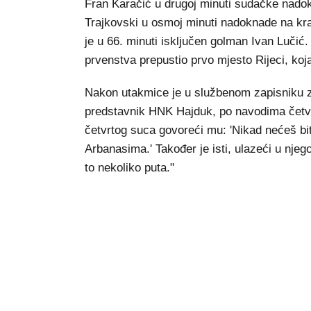
Fran Karačić u drugoj minuti sudačke nado
Trajkovski u osmoj minuti nadoknade na kr
je u 66. minuti isključen golman Ivan Lučić
prvenstva prepustio prvo mjesto Rijeci, koj
Nakon utakmice je u službenom zapisniku za
predstavnik HNK Hajduk, po navodima četv
četvrtog suca govoreći mu: 'Nikad nećeš bit
Arbanasima.' Također je isti, ulazeći u njeg
to nekoliko puta."