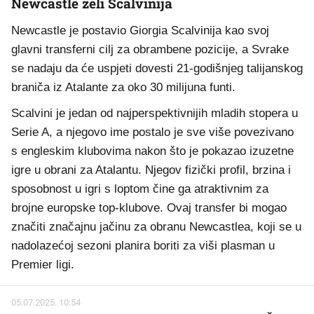
Newcastle želi Scalvinija
Newcastle je postavio Giorgia Scalvinija kao svoj
glavni transferni cilj za obrambene pozicije, a Svrake
se nadaju da će uspjeti dovesti 21-godišnjeg talijanskog
braniča iz Atalante za oko 30 milijuna funti.
Scalvini je jedan od najperspektivnijih mladih stopera u
Serie A, a njegovo ime postalo je sve više povezivano
s engleskim klubovima nakon što je pokazao izuzetne
igre u obrani za Atalantu. Njegov fizički profil, brzina i
sposobnost u igri s loptom čine ga atraktivnim za
brojne europske top-klubove. Ovaj transfer bi mogao
značiti značajnu jačinu za obranu Newcastlea, koji se u
nadolazećoj sezoni planira boriti za viši plasman u
Premier ligi.
05.07.2025. 10:54