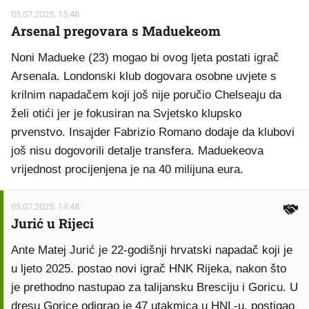
05.07.2025. 15:48
Arsenal pregovara s Maduekeom
Noni Madueke (23) mogao bi ovog ljeta postati igrač
Arsenala. Londonski klub dogovara osobne uvjete s
krilnim napadačem koji još nije poručio Chelseaju da
želi otići jer je fokusiran na Svjetsko klupsko
prvenstvo. Insajder Fabrizio Romano dodaje da klubovi
još nisu dogovorili detalje transfera. Maduekeova
vrijednost procijenjena je na 40 milijuna eura.
05.07.2025. 14:48
Jurić u Rijeci
Ante Matej Jurić je 22-godišnji hrvatski napadač koji je
u ljeto 2025. postao novi igrač HNK Rijeka, nakon što
je prethodno nastupao za talijansku Bresciju i Goricu. U
dresu Gorice odigrao je 47 utakmica u HNL-u, postigao