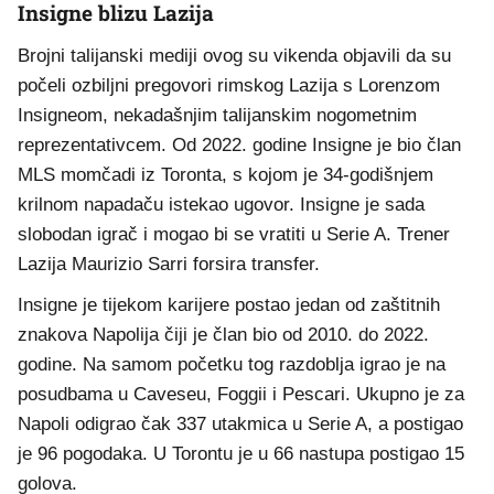
Insigne blizu Lazija
Brojni talijanski mediji ovog su vikenda objavili da su
počeli ozbiljni pregovori rimskog Lazija s Lorenzom
Insigneom, nekadašnjim talijanskim nogometnim
reprezentativcem. Od 2022. godine Insigne je bio član
MLS momčadi iz Toronta, s kojom je 34-godišnjem
krilnom napadaču istekao ugovor. Insigne je sada
slobodan igrač i mogao bi se vratiti u Serie A. Trener
Lazija Maurizio Sarri forsira transfer.
Insigne je tijekom karijere postao jedan od zaštitnih
znakova Napolija čiji je član bio od 2010. do 2022.
godine. Na samom početku tog razdoblja igrao je na
posudbama u Caveseu, Foggii i Pescari. Ukupno je za
Napoli odigrao čak 337 utakmica u Serie A, a postigao
je 96 pogodaka. U Torontu je u 66 nastupa postigao 15
golova.