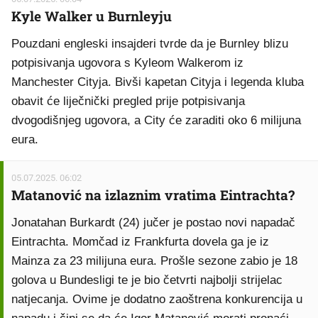
Kyle Walker u Burnleyju
Pouzdani engleski insajderi tvrde da je Burnley blizu
potpisivanja ugovora s Kyleom Walkerom iz
Manchester Cityja. Bivši kapetan Cityja i legenda kluba
obavit će liječnički pregled prije potpisivanja
dvogodišnjeg ugovora, a City će zaraditi oko 6 milijuna
eura.
05.07.2025. 06:02
Matanović na izlaznim vratima Eintrachta?
Jonatahan Burkardt (24) jučer je postao novi napadač
Eintrachta. Momčad iz Frankfurta dovela ga je iz
Mainza za 23 milijuna eura. Prošle sezone zabio je 18
golova u Bundesligi te je bio četvrti najbolji strijelac
natjecanja. Ovime je dodatno zaoštrena konkurencija u