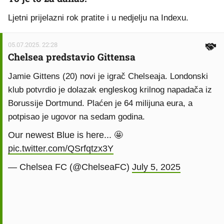
Ljetni prijelazni rok pratite i u nedjelju na Indexu.
05.07.2025. 22:28
Chelsea predstavio Gittensa
Jamie Gittens (20) novi je igrač Chelseaja. Londonski
klub potvrdio je dolazak engleskog krilnog napadača iz
Borussije Dortmund. Plaćen je 64 milijuna eura, a
potpisao je ugovor na sedam godina.
Our newest Blue is here... 🤩
pic.twitter.com/QSrfqtzx3Y
— Chelsea FC (@ChelseaFC)
July 5, 2025