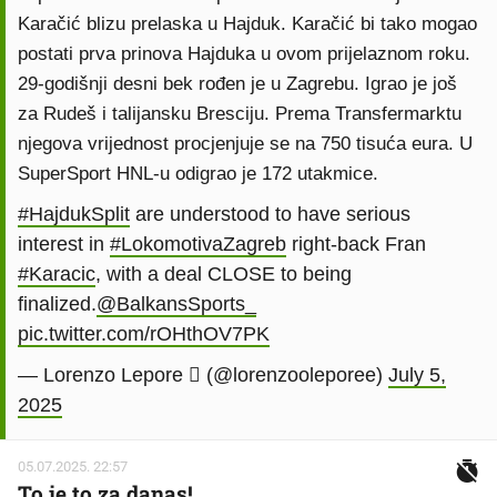
Karačić blizu prelaska u Hajduk. Karačić bi tako mogao
postati prva prinova Hajduka u ovom prijelaznom roku.
29-godišnji desni bek rođen je u Zagrebu. Igrao je još
za Rudeš i talijansku Bresciju. Prema Transfermarktu
njegova vrijednost procjenjuje se na 750 tisuća eura. U
SuperSport HNL-u odigrao je 172 utakmice.
#HajdukSplit
are understood to have serious
interest in
#LokomotivaZagreb
right-back Fran
#Karacic
, with a deal CLOSE to being
finalized.
@BalkansSports_
pic.twitter.com/rOHthOV7PK
— Lorenzo Lepore  (@lorenzooleporee)
July 5,
2025
05.07.2025. 22:57
To je to za danas!