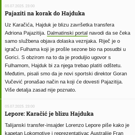
05.07.2025. 23:00
Pajaziti na korak do Hajduka
Uz Karačića, Hajduk je blizu završetka transfera
Adriona Pajazitija.
Dalmatinski portal
navodi da se čeka
samo službena objava dolaska veznjaka. Riječ je o
igraču Fulhama koji je prošle sezone bio na posudbi u
Gorici. S obzirom na to da je produljio ugovor s
Fulhamom, Hajduk bi za njega trebao platiti odštetu.
Međutim, pisali smo da je novi sportski direktor Goran
Vučević pronašao način na koji će dovesti Pajazitija.
Više detalja zasad nije poznato.
05.07.2025. 23:00
Lepore: Karačić je blizu Hajduka
Talijanski transfer-insajder Lorenzo Lepore piše kako je
kapetan Lokomotive i reprezentativac Australije Fran