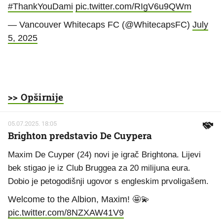
#ThankYouDami
pic.twitter.com/RIgV6u9QWm
— Vancouver Whitecaps FC (@WhitecapsFC)
July
5, 2025
>> Opširnije
05.07.2025. 18:05
Brighton predstavio De Cuypera
Maxim De Cuyper (24) novi je igrač Brightona. Lijevi
bek stigao je iz Club Bruggea za 20 milijuna eura.
Dobio je petogodišnji ugovor s engleskim prvoligašem.
Welcome to the Albion, Maxim! 🤩💫
pic.twitter.com/8NZXAW41V9