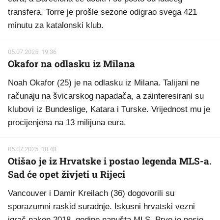
transfera. Torre je prošle sezone odigrao svega 421
minutu za katalonski klub.
05.07.2025. 19:36
Okafor na odlasku iz Milana
Noah Okafor (25) je na odlasku iz Milana. Talijani ne
računaju na švicarskog napadača, a zainteresirani su
klubovi iz Bundeslige, Katara i Turske. Vrijednost mu je
procijenjena na 13 milijuna eura.
05.07.2025. 18:48
Otišao je iz Hrvatske i postao legenda MLS-a.
Sad će opet živjeti u Rijeci
Vancouver i Damir Kreilach (36) dogovorili su
sporazumni raskid suradnje. Iskusni hrvatski vezni
igrač nakon 2018. godine napušta MLS. Prvo je nosio