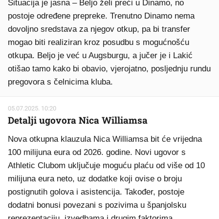
Situacija je jasna – Beljo želi preći u Dinamo, no
postoje određene prepreke. Trenutno Dinamo nema
dovoljno sredstava za njegov otkup, pa bi transfer
mogao biti realiziran kroz posudbu s mogućnošću
otkupa. Beljo je već u Augsburgu, a jučer je i Lakić
otišao tamo kako bi obavio, vjerojatno, posljednju rundu
pregovora s čelnicima kluba.
05.07.2025. 10:20
Detalji ugovora Nica Williamsa
Nova otkupna klauzula Nica Williamsa bit će vrijedna
100 milijuna eura od 2026. godine. Novi ugovor s
Athletic Clubom uključuje moguću plaću od više od 10
milijuna eura neto, uz dodatke koji ovise o broju
postignutih golova i asistencija. Također, postoje
dodatni bonusi povezani s pozivima u španjolsku
reprezentaciju, izvedbama i drugim faktorima.