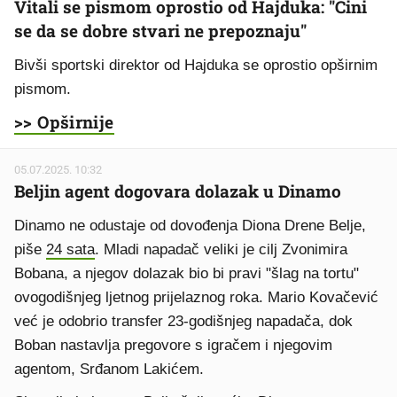
Vitali se pismom oprostio od Hajduka: "Čini
se da se dobre stvari ne prepoznaju"
Bivši sportski direktor od Hajduka se oprostio opširnim
pismom.
>> Opširnije
05.07.2025. 10:32
Beljin agent dogovara dolazak u Dinamo
Dinamo ne odustaje od dovođenja Diona Drene Belje,
piše
24 sata
. Mladi napadač veliki je cilj Zvonimira
Bobana, a njegov dolazak bio bi pravi "šlag na tortu"
ovogodišnjeg ljetnog prijelaznog roka. Mario Kovačević
već je odobrio transfer 23-godišnjeg napadača, dok
Boban nastavlja pregovore s igračem i njegovim
agentom, Srđanom Lakićem.