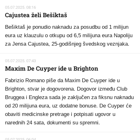
05.07.2025. 08:16
Cajustea želi Bešiktaš
Bešiktaš je ponudio naknadu za posudbu od 1 milijun
eura uz klauzulu o otkupu od 6,5 milijuna eura Napoliju
za Jensa Cajustea, 25-godišnjeg švedskog veznjaka.
05.07.2025. 07:43
Maxim De Cuyper ide u Brighton
Fabrizio Romano piše da Maxim De Cuyper ide u
Brighton, stvar je dogovorena. Dogovor između Club
Bruggea i Engleza sada je zaključen za fiksnu naknadu
od 20 milijuna eura, uz dodatne bonuse. De Cuyper će
obaviti medicinske pretrage i potpisati ugovor u
narednih 24 sata, dokumenti su spremni.
05.07.2025. 06:04