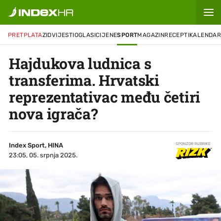
PRETPLATA
ZID
VIJESTI
OGLASI
CIJENE
SPORT
MAGAZIN
RECEPTI
KALENDA
Hajdukova ludnica s
transferima. Hrvatski
reprezentativac među četiri
nova igrača?
Index Sport, HINA
SPONZOR RUBRIKE
23:05, 05. srpnja 2025.