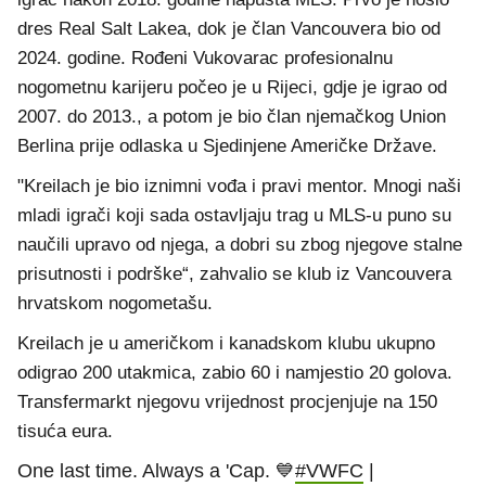
dres Real Salt Lakea, dok je član Vancouvera bio od
2024. godine. Rođeni Vukovarac profesionalnu
nogometnu karijeru počeo je u Rijeci, gdje je igrao od
2007. do 2013., a potom je bio član njemačkog Union
Berlina prije odlaska u Sjedinjene Američke Države.
"Kreilach je bio iznimni vođa i pravi mentor. Mnogi naši
mladi igrači koji sada ostavljaju trag u MLS-u puno su
naučili upravo od njega, a dobri su zbog njegove stalne
prisutnosti i podrške“, zahvalio se klub iz Vancouvera
hrvatskom nogometašu.
Kreilach je u američkom i kanadskom klubu ukupno
odigrao 200 utakmica, zabio 60 i namjestio 20 golova.
Transfermarkt njegovu vrijednost procjenjuje na 150
tisuća eura.
One last time. Always a 'Cap. 💙
#VWFC
|