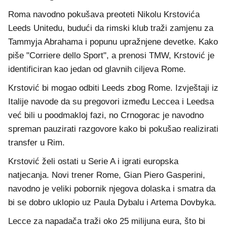
Roma navodno pokušava preoteti Nikolu Krstovića
Leeds Unitedu, budući da rimski klub traži zamjenu za
Tammyja Abrahama i popunu upražnjene devetke. Kako
piše "Corriere dello Sport", a prenosi TMW, Krstović je
identificiran kao jedan od glavnih ciljeva Rome.
Krstović bi mogao odbiti Leeds zbog Rome. Izvještaji iz
Italije navode da su pregovori između Leccea i Leedsa
već bili u poodmakloj fazi, no Crnogorac je navodno
spreman pauzirati razgovore kako bi pokušao realizirati
transfer u Rim.
Krstović želi ostati u Serie A i igrati europska
natjecanja. Novi trener Rome, Gian Piero Gasperini,
navodno je veliki pobornik njegova dolaska i smatra da
bi se dobro uklopio uz Paula Dybalu i Artema Dovbyka.
Lecce za napadača traži oko 25 milijuna eura, što bi