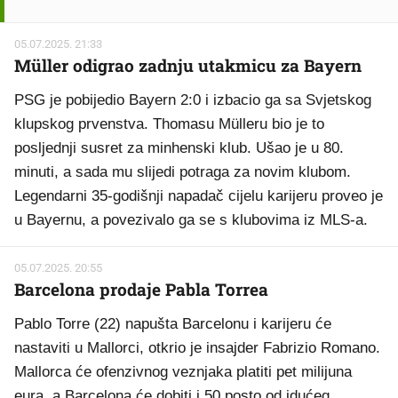
05.07.2025. 21:33
Müller odigrao zadnju utakmicu za Bayern
PSG je pobijedio Bayern 2:0 i izbacio ga sa Svjetskog
klupskog prvenstva. Thomasu Mülleru bio je to
posljednji susret za minhenski klub. Ušao je u 80.
minuti, a sada mu slijedi potraga za novim klubom.
Legendarni 35-godišnji napadač cijelu karijeru proveo je
u Bayernu, a povezivalo ga se s klubovima iz MLS-a.
05.07.2025. 20:55
Barcelona prodaje Pabla Torrea
Pablo Torre (22) napušta Barcelonu i karijeru će
nastaviti u Mallorci, otkrio je insajder Fabrizio Romano.
Mallorca će ofenzivnog veznjaka platiti pet milijuna
eura, a Barcelona će dobiti i 50 posto od idućeg