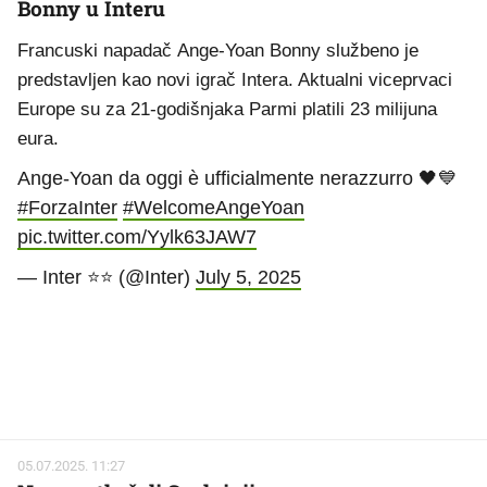
Bonny u Interu
Francuski napadač Ange-Yoan Bonny službeno je
predstavljen kao novi igrač Intera. Aktualni viceprvaci
Europe su za 21-godišnjaka Parmi platili 23 milijuna
eura.
Ange-Yoan da oggi è ufficialmente nerazzurro 🖤💙
#ForzaInter
#WelcomeAngeYoan
pic.twitter.com/Yylk63JAW7
— Inter ⭐⭐ (@Inter)
July 5, 2025
05.07.2025. 11:27