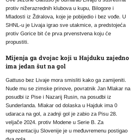
protiv nižerazrednih klubova u kupu, Bilogore i
Mladosti iz Ždralova, koje je pobijedio i bez vođe. U
SHNL-u je Livaja igrao sve utakmice, a predstojeća
protiv Gorice bit će prva prvenstvena koju će
propustiti.
Mijenja ga dvojac koji u Hajduku zajedno
ima jedan šut na gol
Gattuso bez Livaje mora smisliti kako ga zamijeniti.
Nude mu se zimske prinove, povratnik Jan Mlakar na
posudbi iz Pise i Nazarij Rusin, na posudbi iz
Sunderlanda. Mlakar od dolaska u Hajduk ima 0
udaraca na gol, a zadnji gol je zabio za Pisu 28.
veljače 2024. protiv Modene u Serie B. Za
reprezentaciju Slovenije je u međuvremenu postigao
dva gola.