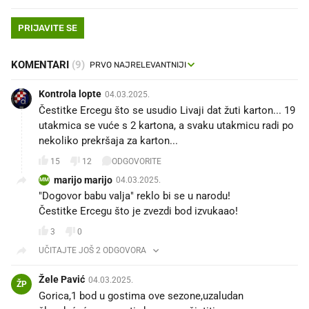
PRIJAVITE SE
KOMENTARI
(9)
Kontrola lopte
04.03.2025.
Čestitke Ercegu što se usudio Livaji dat žuti karton... 19
utakmica se vuće s 2 kartona, a svaku utakmicu radi po
nekoliko prekršaja za karton...
15
12
ODGOVORITE
marijo marijo
04.03.2025.
MM
"Dogovor babu valja" reklo bi se u narodu!
Čestitke Ercegu što je zvezdi bod izvukaao!
3
0
UČITAJTE JOŠ 2 ODGOVORA
Žele Pavić
04.03.2025.
ŽP
Gorica,1 bod u gostima ove sezone,uzaludan