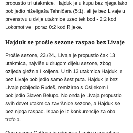
propustio tri utakmice. Hajduk je u kupu bez njega lako
pobijedio niželigaša Tehničara (5:1), ali je bez Livaje u
prvenstvu u dvije utakmice uzeo tek bod - 2:2 kod
Lokomotive i poraz 0:2 kod Rijeke.
Hajduk se prošle sezone raspao bez Livaje
Prošle sezone, 23./24., Livaja je propustio čak 13
utakmica, najviše u drugom dijelu sezone, zbog
ozljeda gležnja i koljena. U tih 13 utakmica Hajduk je
bez Livaje pobijedio samo šest puta. Hajduk je bez
Livaje pobijedio Rudeš, remizirao s Osijekom i
pobijedio Slaven Belupo. No onda je Livaja propustio
svih devet utakmica završnice sezone, a Hajduk se
bez njega raspao. Ispao je iz konkurencije za oba
trofeja.
Ove sezone Gattuso je odmarao Livaju u susretima