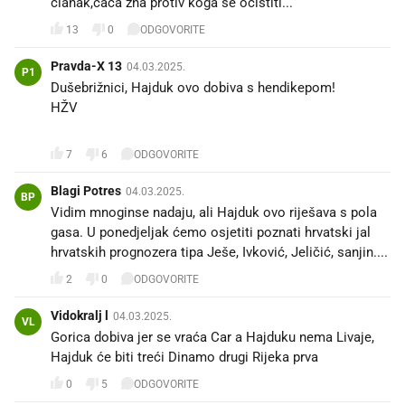
članak,ćaća zna protiv koga se očistiti...
13
0
ODGOVORITE
Pravda-X 13
04.03.2025.
P1
Dušebrižnici, Hajduk ovo dobiva s hendikepom!
HŽV
❤️💙❤️💙❤️💙❤️💙
7
6
ODGOVORITE
Blagi Potres
04.03.2025.
BP
Vidim mnoginse nadaju, ali Hajduk ovo riješava s pola
gasa. U ponedjeljak ćemo osjetiti poznati hrvatski jal
hrvatskih prognozera tipa Ješe, Ivković, Jeličić, sanjin....
2
0
ODGOVORITE
Vidokralj l
04.03.2025.
VL
Gorica dobiva jer se vraća Car a Hajduku nema Livaje,
Hajduk će biti treći Dinamo drugi Rijeka prva
0
5
ODGOVORITE