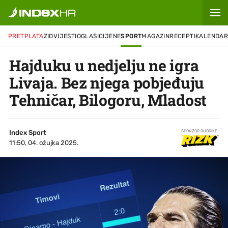
PRETPLATA
ZID
VIJESTI
OGLASI
CIJENE
SPORT
MAGAZIN
RECEPTI
KALENDA
Hajduku u nedjelju ne igra
Livaja. Bez njega pobjeđuju
Tehničar, Bilogoru, Mladost
Index Sport
SPONZOR RUBRIKE
11:50, 04. ožujka 2025.