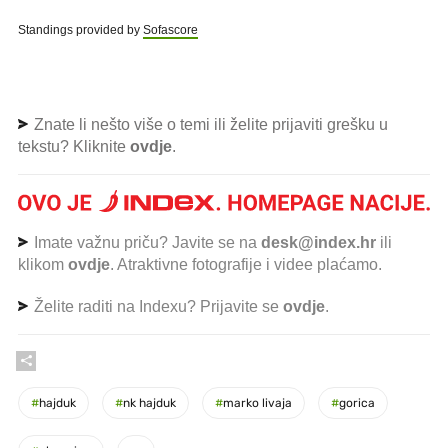
Standings provided by
Sofascore
Znate li nešto više o temi ili želite prijaviti grešku u
tekstu? Kliknite
ovdje
.
Imate važnu priču? Javite se na
desk@index.hr
ili
klikom
ovdje
. Atraktivne fotografije i videe plaćamo.
Želite raditi na Indexu? Prijavite se
ovdje
.
#
hajduk
#
nk hajduk
#
marko livaja
#
gorica