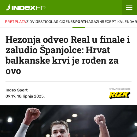
PRETPLATA
ZID
VIJESTI
OGLASI
CIJENE
SPORT
MAGAZIN
RECEPTI
KALENDA
Hezonja odveo Real u finale i
zaludio Španjolce: Hrvat
balkanske krvi je rođen za
ovo
Index Sport
SPONZOR RUBRIKE
09:19, 18. lipnja 2025.