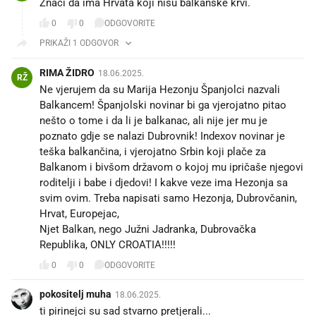
Znači da ima Hrvata koji nisu balkanske krvi.
0
0
ODGOVORITE
PRIKAŽI 1 ODGOVOR
RIMA ŽIDRO
18.06.2025.
RŽ
Ne vjerujem da su Marija Hezonju Španjolci nazvali
Balkancem! Španjolski novinar bi ga vjerojatno pitao
nešto o tome i da li je balkanac, ali nije jer mu je
poznato gdje se nalazi Dubrovnik! Indexov novinar je
teška balkančina, i vjerojatno Srbin koji plače za
Balkanom i bivšom državom o kojoj mu ipričaše njegovi
roditelji i babe i djedovi! I kakve veze ima Hezonja sa
svim ovim. Treba napisati samo Hezonja, Dubrovčanin,
Hrvat, Europejac,
Njet Balkan, nego Južni Jadranka, Dubrovačka
Republika, ONLY CROATIA!!!!!
0
0
ODGOVORITE
pokositelj muha
18.06.2025.
ti pirinejci su sad stvarno pretjerali...