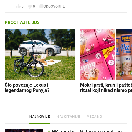
0
0
ODGOVORITE
PROČITAJTE JOŠ
Što povezuje Lexus i
Mokri prsti, kruh i paštet
legendarnog Ponyja?
ritual koji nikad nismo p
NAJNOVIJE
NAJČITANIJE
VEZANO
HR transferi: Gattuso komentirao