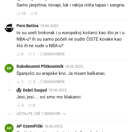
Samo janjetina, ćevapi, luk i rakija ništa tapas i sangria.
10
0
Pero Batina
18.06.2025.
to su uveli trokorak i u europskoj košarci kao što je i u
NBA-u? Ili su samo počeli ne suditi ČISTE korake kao
što ih ne sude u NBA-u?
6
1
ODGOVORITE
Dubokoumni Plitkoumnik
18.06.2025.
DP
Španjolci su arapske krvi. Ja nisam balkanac.
1
3
ODGOVORITE
Dobri Susjed
18.06.2025.
Jesi, jesi.... svi smo mo blakanci
3
0
UČITAJTE JOŠ 1 ODGOVOR
AP OzemPički
18.06.2025.
AO