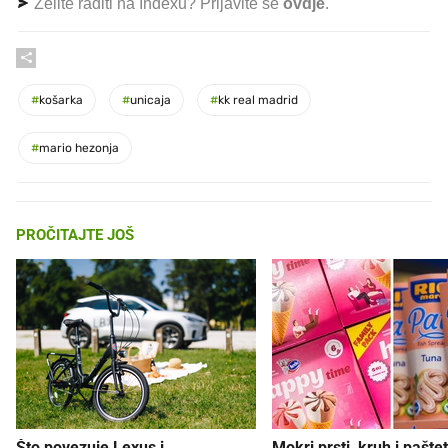
Želite raditi na Indexu? Prijavite se
ovdje
.
#
košarka
#
unicaja
#
kk real madrid
#
mario hezonja
PROČITAJTE JOŠ
Što povezuje Lexus i
Mokri prsti, kruh i paštet