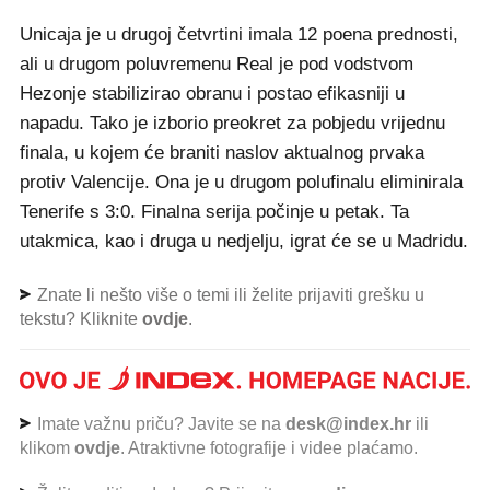
Unicaja je u drugoj četvrtini imala 12 poena prednosti,
ali u drugom poluvremenu Real je pod vodstvom
Hezonje stabilizirao obranu i postao efikasniji u
napadu. Tako je izborio preokret za pobjedu vrijednu
finala, u kojem će braniti naslov aktualnog prvaka
protiv Valencije. Ona je u drugom polufinalu eliminirala
Tenerife s 3:0. Finalna serija počinje u petak. Ta
utakmica, kao i druga u nedjelju, igrat će se u Madridu.
Znate li nešto više o temi ili želite prijaviti grešku u
tekstu? Kliknite
ovdje
.
Imate važnu priču? Javite se na
desk@index.hr
ili
klikom
ovdje
. Atraktivne fotografije i videe plaćamo.