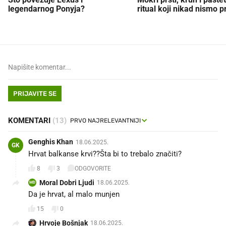
legendarnog Ponyja?
ritual koji nikad nismo p
PRIJAVITE SE
KOMENTARI
(13)
Genghis Khan
18.06.2025.
GK
Hrvat balkanse krvi??Šta bi to trebalo značiti?
8
3
ODGOVORITE
Moral Dobri Ljudi
18.06.2025.
MD
Da je hrvat, al malo munjen
15
0
Hrvoje Bošnjak
18.06.2025.