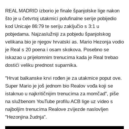
REAL MADRID izborio je finale španjolske lige nakon
što je u četvrtoj utakmici polufinalne serije pobijedio
kod Unicaje 86:79 te seriju zaključio s 3:1 u
pobjedama. Najzaslužniji za pobjedu španjolskog
velikana bio je njegov hrvatski as. Mario Hezonja vodio
je Real s 20 poena i osam skokova. Posebno se
iskazao u prijelomnim trenucima kada je Real trebao
dostići veliku prednost suparnika.
"Hrvat balkanske krvi rođen je za utakmice poput ove.
Super Mario je još jednom bio Realov vođa koji se
istaknuo u najkritičnijim trenucima za momčad", piše
na službenom YouTube profilu ACB lige uz video s
najboljim trenucima Realove zvijezde naslovljen
"Hezonjina žudnja".