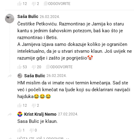
12
2
ODGOVORITE
Saša Bulic
26.02.2024.
Čestitke Petkoviću. Razmontirao je Jarnija ko staru
kantu s jednim šahovskim potezom, baš kao što je
razmontirao i Betis.
A Jarnijeva izjava samo dokazuje koliko je ograničen
intelektualno, da je u stvari stvarno klaun. Još uvijek ne
razumije gdje i zašto je pogriješio🤡
53
20
ODGOVORITE
Saša Bulic
26.02.2024.
HM mislim da vi imate novi termin kmečanja. Sad ste
već i počeli kmečat na ljude koji su deklarirani navijači
hajduka😂😂😂
12
2
Krist Kralj Nemo
27.02.2024.
Sasa Bulic je klaun.
1
0
UČITAJTE JOŠ 1 ODGOVOR