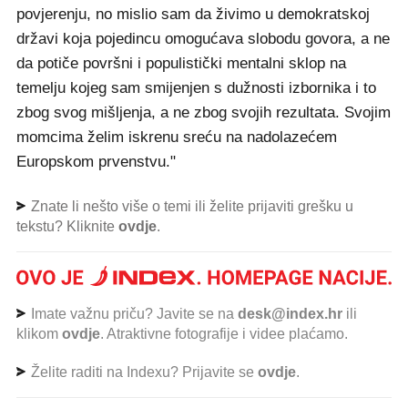
povjerenju, no mislio sam da živimo u demokratskoj
državi koja pojedincu omogućava slobodu govora, a ne
da potiče površni i populistički mentalni sklop na
temelju kojeg sam smijenjen s dužnosti izbornika i to
zbog svog mišljenja, a ne zbog svojih rezultata. Svojim
momcima želim iskrenu sreću na nadolazećem
Europskom prvenstvu."
Znate li nešto više o temi ili želite prijaviti grešku u
tekstu? Kliknite
ovdje
.
Imate važnu priču? Javite se na
desk@index.hr
ili
klikom
ovdje
. Atraktivne fotografije i videe plaćamo.
Želite raditi na Indexu? Prijavite se
ovdje
.