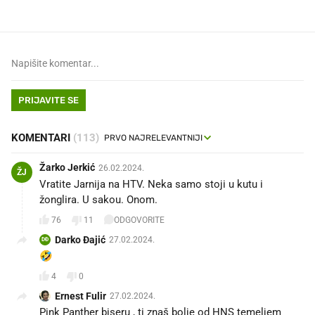
PRIJAVITE SE
KOMENTARI
(113)
Žarko Jerkić
26.02.2024.
ŽJ
Vratite Jarnija na HTV. Neka samo stoji u kutu i
žonglira. U sakou. Onom.
76
11
ODGOVORITE
Darko Đajić
27.02.2024.
DĐ
🤣
4
0
Ernest Fulir
27.02.2024.
Pink Panther biseru , ti znaš bolje od HNS temeljem