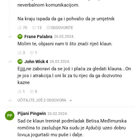
neverbalnom komunikacijom.
Na kraju ispada da ga i pohvalio da je umjetnik
70
13
ODGOVORITE
Frane Palabra
26.02.2024.
FP
Molim te, objasni nam ti što znači riječ klaun.
3
1
John Wick 4
26.02.2024.
JW
Ejjjj,ne zaboravi da se još i plaća za gledati klauna...On
je jos i atrakcija.I oni bi za tu rijec da ga dozivotno
kazne
1
0
UČITAJTE JOŠ 2 ODGOVORA
Pijani Pingwin
26.02.2024.
PP
Sad će klaun trenirat podmladak Betisa.Međimurska
romčina to zaslužuje.Na sudu je Ajdučiji uzeo dobru
lovu,a jogurtaši mu puše i dalje.