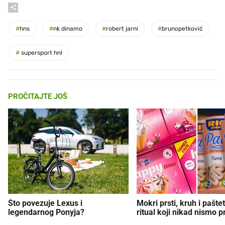
#
hns
#
nk dinamo
#
robert jarni
#
brunopetković
#
supersport hnl
PROČITAJTE JOŠ
Što povezuje Lexus i
Mokri prsti, kruh i paštet
legendarnog Ponyja?
ritual koji nikad nismo p