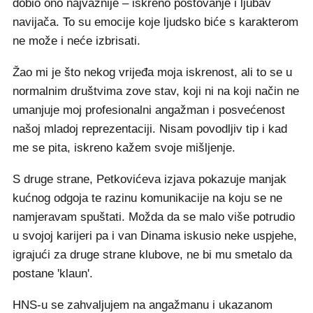
dobio ono najvažnije – iskreno poštovanje i ljubav
navijača. To su emocije koje ljudsko biće s karakterom
ne može i neće izbrisati.
Žao mi je što nekog vrijeđa moja iskrenost, ali to se u
normalnim društvima zove stav, koji ni na koji način ne
umanjuje moj profesionalni angažman i posvećenost
našoj mladoj reprezentaciji. Nisam povodljiv tip i kad
me se pita, iskreno kažem svoje mišljenje.
S druge strane, Petkovićeva izjava pokazuje manjak
kućnog odgoja te razinu komunikacije na koju se ne
namjeravam spuštati. Možda da se malo više potrudio
u svojoj karijeri pa i van Dinama iskusio neke uspjehe,
igrajući za druge strane klubove, ne bi mu smetalo da
postane 'klaun'.
HNS-u se zahvaljujem na angažmanu i ukazanom