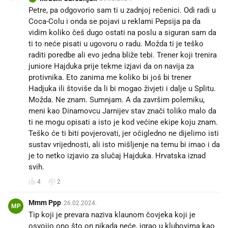
Petre, pa odgovorio sam ti u zadnjoj rečenici. Odi radi u
Coca-Colu i onda se pojavi u reklami Pepsija pa da
vidim koliko češ dugo ostati na poslu a siguran sam da
ti to neće pisati u ugovoru o radu. Možda ti je teško
raditi poredbe ali evo jedna bliže tebi. Trener koji trenira
juniore Hajduka prije tekme izjavi da on navija za
protivnika. Eto zanima me koliko bi još bi trener
Hadjuka ili štoviše da li bi mogao živjeti i dalje u Splitu.
Možda. Ne znam. Sumnjam. A da završim polemiku,
meni kao Dinamovcu Jarnijev stav znači toliko malo da
ti ne mogu opisati a isto je kod većine ekipe koju znam.
Teško će ti biti povjerovati, jer očigledno ne dijelimo isti
sustav vrijednosti, ali isto mišljenje na temu bi imao i da
je to netko izjavio za slučaj Hajduka. Hrvatska iznad
svih.
4
2
Mmm Ppp
26.02.2024.
MP
Tip koji je prevara naziva klaunom čovjeka koji je
osvojio ono što on nikada neće, igrao u klubovima kao