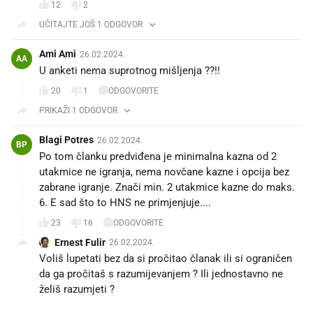
12
2
UČITAJTE JOŠ 1 ODGOVOR
Ami Ami
26.02.2024.
AA
U anketi nema suprotnog mišljenja ??!!
20
1
ODGOVORITE
PRIKAŽI 1 ODGOVOR
Blagi Potres
26.02.2024.
BP
Po tom članku predviđena je minimalna kazna od 2
utakmice ne igranja, nema novčane kazne i opcija bez
zabrane igranje. Znači min. 2 utakmice kazne do maks.
6. E sad što to HNS ne primjenjuje....
23
16
ODGOVORITE
Ernest Fulir
26.02.2024.
Voliš lupetati bez da si pročitao članak ili si ograničen
da ga pročitaš s razumijevanjem ? Ili jednostavno ne
želiš razumjeti ?