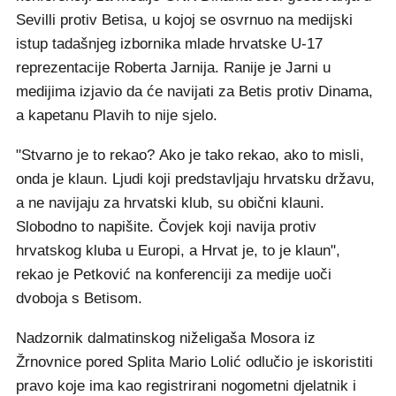
Sevilli protiv Betisa, u kojoj se osvrnuo na medijski
istup tadašnjeg izbornika mlade hrvatske U-17
reprezentacije Roberta Jarnija. Ranije je Jarni u
medijima izjavio da će navijati za Betis protiv Dinama,
a kapetanu Plavih to nije sjelo.
"Stvarno je to rekao? Ako je tako rekao, ako to misli,
onda je klaun. Ljudi koji predstavljaju hrvatsku državu,
a ne navijaju za hrvatski klub, su obični klauni.
Slobodno to napišite. Čovjek koji navija protiv
hrvatskog kluba u Europi, a Hrvat je, to je klaun",
rekao je Petković na konferenciji za medije uoči
dvoboja s Betisom.
Nadzornik dalmatinskog niželigaša Mosora iz
Žrnovnice pored Splita Mario Lolić odlučio je iskoristiti
pravo koje ima kao registrirani nogometni djelatnik i