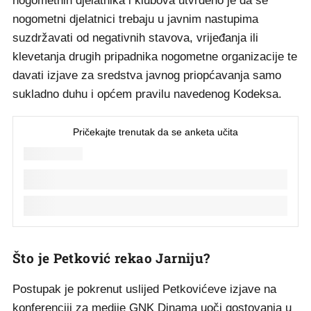
nogometnih djelatnika i klubova utvrđeno je da se
nogometni djelatnici trebaju u javnim nastupima
suzdržavati od negativnih stavova, vrijeđanja ili
klevetanja drugih pripadnika nogometne organizacije te
davati izjave za sredstva javnog priopćavanja samo
sukladno duhu i općem pravilu navedenog Kodeksa.
Što je Petković rekao Jarniju?
Postupak je pokrenut uslijed Petkovićeve izjave na
konferenciji za medije GNK Dinama uoči gostovanja u