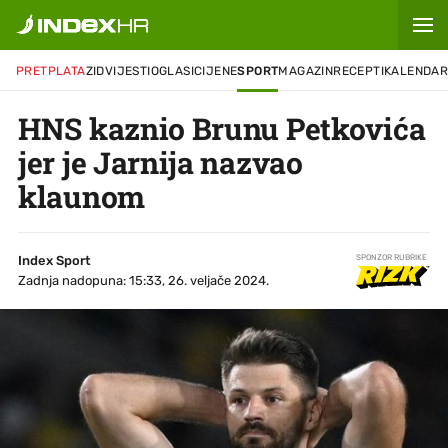
PRETPLATA
ZID
VIJESTI
OGLASI
CIJENE
SPORT
MAGAZIN
RECEPTI
KALENDA
HNS kaznio Brunu Petkovića
jer je Jarnija nazvao
klaunom
Index Sport
SPONZOR RUBRIKE
Zadnja nadopuna: 15:33, 26. veljače 2024.