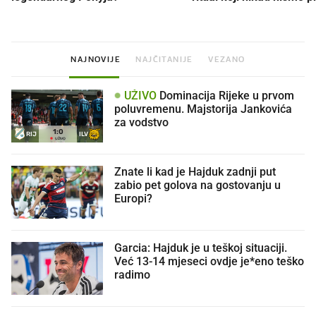
NAJNOVIJE
NAJČITANIJE
VEZANO
UŽIVO
Dominacija Rijeke u prvom
poluvremenu. Majstorija Jankovića
za vodstvo
1
:
0
RIJ
ILV
UŽIVO
Znate li kad je Hajduk zadnji put
zabio pet golova na gostovanju u
Europi?
Garcia: Hajduk je u teškoj situaciji.
Već 13-14 mjeseci ovdje je*eno teško
radimo