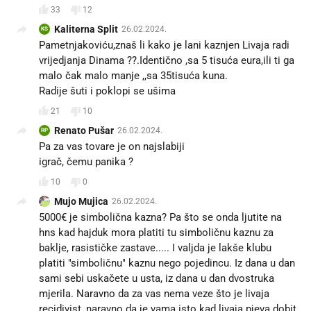
33
12
Kaliterna Split
26.02.2024.
KS
Pametnjakoviću,znaš li kako je lani kaznjen Livaja radi
vrijedjanja Dinama ??.Identično ,sa 5 tisuća eura,ili ti ga
malo čak malo manje ,,sa 35tisuća kuna.
Radije šuti i poklopi se ušima
21
10
Renato Pušar
26.02.2024.
RP
Pa za vas tovare je on najslabiji
igrač, čemu panika ?
10
0
Mujo Mujica
26.02.2024.
5000€ je simbolična kazna? Pa što se onda ljutite na
hns kad hajduk mora platiti tu simboličnu kaznu za
baklje, rasističke zastave..... I valjda je lakše klubu
platiti "simboličnu" kaznu nego pojedincu. Iz dana u dan
sami sebi uskačete u usta, iz dana u dan dvostruka
mjerila. Naravno da za vas nema veze što je livaja
recidivist, naravno da je vama isto kad livaja pjeva dobit