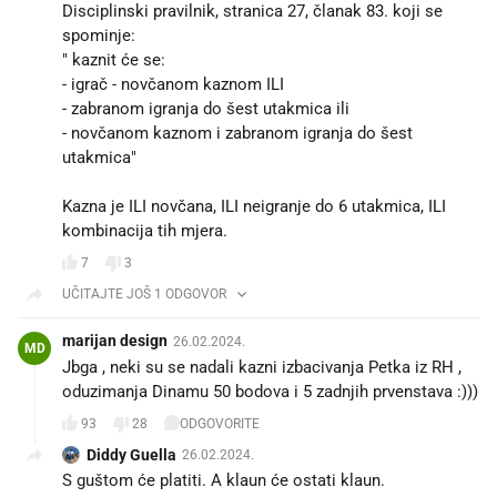
Disciplinski pravilnik, stranica 27, članak 83. koji se
spominje:
" kaznit će se:
- igrač - novčanom kaznom ILI
- zabranom igranja do šest utakmica ili
- novčanom kaznom i zabranom igranja do šest
utakmica"
Kazna je ILI novčana, ILI neigranje do 6 utakmica, ILI
kombinacija tih mjera.
7
3
UČITAJTE JOŠ 1 ODGOVOR
marijan design
26.02.2024.
MD
Jbga , neki su se nadali kazni izbacivanja Petka iz RH ,
oduzimanja Dinamu 50 bodova i 5 zadnjih prvenstava :)))
93
28
ODGOVORITE
Diddy Guella
26.02.2024.
S guštom će platiti. A klaun će ostati klaun.