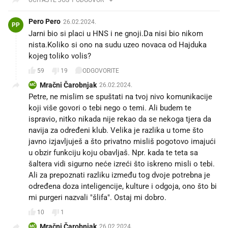
Pero Pero
26.02.2024.
PP
Jarni bio si placi u HNS i ne gnoji.Da nisi bio nikom
nista.Koliko si ono na sudu uzeo novaca od Hajduka
kojeg toliko volis?
59
19
ODGOVORITE
Mračni Čarobnjak
26.02.2024.
MČ
Petre, ne mislim se spuštati na tvoj nivo komunikacije
koji više govori o tebi nego o temi. Ali budem te
ispravio, nitko nikada nije rekao da se nekoga tjera da
navija za određeni klub. Velika je razlika u tome što
javno izjavljuješ a što privatno misliš pogotovo imajući
u obzir funkciju koju obavljaš. Npr. kada te teta sa
šaltera vidi sigurno neće izreći što iskreno misli o tebi.
Ali za prepoznati razliku između tog dvoje potrebna je
određena doza inteligencije, kulture i odgoja, ono što bi
mi purgeri nazvali "šlifa". Ostaj mi dobro.
10
1
Mračni Čarobnjak
26.02.2024.
MČ