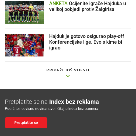
ANKETA
Ocijenite igrače Hajduka u
velikoj pobjedi protiv Žalgirisa
Hajduk je gotovo osigurao play-off
Konferencijske lige. Evo s kime bi
igrao
PRIKAŽI JOŠ VIJESTI
Pretplatite se na
Index bez reklama
Podržite neovisno novinarstvo i čitajte Index bez bannera.
Pretplatite se