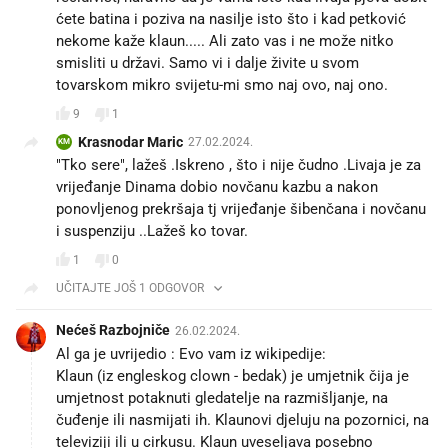
ćete batina i poziva na nasilje isto što i kad petković
nekome kaže klaun..... Ali zato vas i ne može nitko
smisliti u državi. Samo vi i dalje živite u svom
tovarskom mikro svijetu-mi smo naj ovo, naj ono.
9
1
Krasnodar Maric
27.02.2024.
KM
"Tko sere", lažeš .Iskreno , što i nije čudno .Livaja je za
vrijeđanje Dinama dobio novčanu kazbu a nakon
ponovljenog prekršaja tj vrijeđanje šibenčana i novčanu
i suspenziju ..Lažeš ko tovar.
1
0
UČITAJTE JOŠ 1 ODGOVOR
Nećeš Razbojniče
26.02.2024.
Al ga je uvrijedio : Evo vam iz wikipedije:
Klaun (iz engleskog clown - bedak) je umjetnik čija je
umjetnost potaknuti gledatelje na razmišljanje, na
čuđenje ili nasmijati ih. Klaunovi djeluju na pozornici, na
televiziji ili u cirkusu. Klaun uveseljava posebno