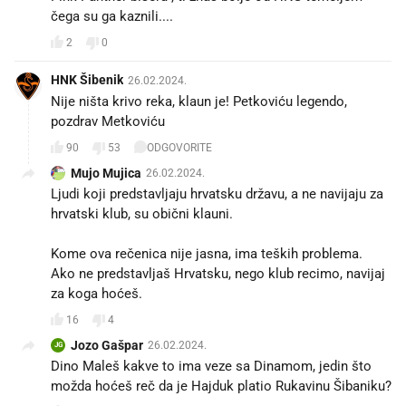
čega su ga kaznili....
2
0
HNK Šibenik
26.02.2024.
Nije ništa krivo reka, klaun je! Petkoviću legendo,
pozdrav Metkoviću
90
53
ODGOVORITE
Mujo Mujica
26.02.2024.
Ljudi koji predstavljaju hrvatsku državu, a ne navijaju za
hrvatski klub, su obični klauni.
Kome ova rečenica nije jasna, ima teških problema.
Ako ne predstavljaš Hrvatsku, nego klub recimo, navijaj
za koga hoćeš.
16
4
Jozo Gašpar
26.02.2024.
JG
Dino Maleš kakve to ima veze sa Dinamom, jedin što
možda hoćeš reč da je Hajduk platio Rukavinu Šibaniku?