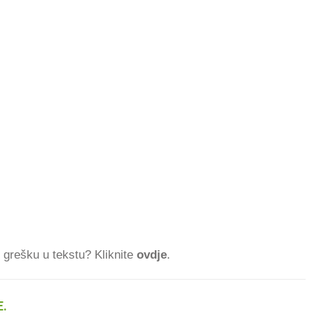
ti grešku u tekstu? Kliknite
ovdje
.
.
354.51