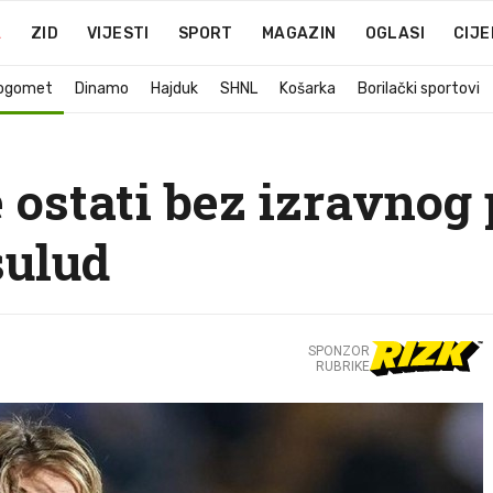
A
ZID
VIJESTI
SPORT
MAGAZIN
OGLASI
CIJE
ogomet
Dinamo
Hajduk
SHNL
Košarka
Borilački sportovi
ostati bez izravnog
sulud
SPONZOR
RUBRIKE