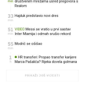
min
društvenim mrežama usred pregovora s
Realom
33
Hajduk predstavio novi dres
min
51
VIDEO
Messi se vratio u prvi sastav
min
Inter Miamija i odmah srušio rekord
55
Modrić se ošišao
min
1
HR transferi: Propao transfer karijere
h
Marca Pašalića? Rijeka dovela golmana
PRIKAŽI JOŠ VIJESTI