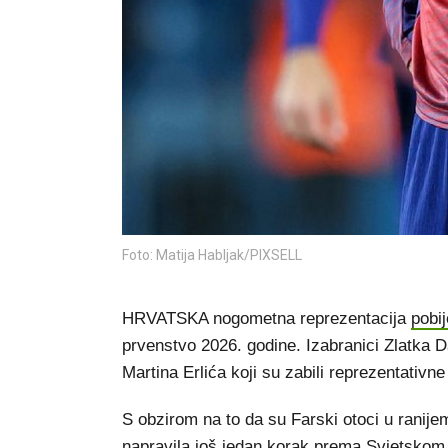
Foto: Matija Habljak/PIXSELL
HRVATSKA nogometna reprezentacija
pobij
prvenstvo 2026. godine. Izabranici Zlatka Da
Martina Erlića koji su zabili reprezentativne
S obzirom na to da su Farski otoci u ranij
napravila još jedan korak prema Svjetskom 