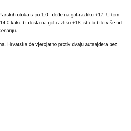
Farskih otoka s po 1:0 i dođe na gol-razliku +17. U tom
14:0 kako bi došla na gol-razliku +18, što bi bilo više od
enariju.
a. Hrvatska će vjerojatno protiv dvaju autsajdera bez