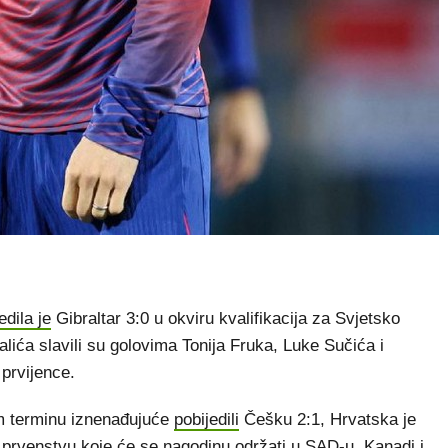
edila je
Gibraltar 3:0 u okviru kvalifikacija za Svjetsko
lića slavili su golovima Tonija Fruka, Luke Sučića i
 prvijence.
em terminu iznenađujuće
pobijedili
Češku 2:1, Hrvatska je
prvenstvu koje će se nagodinu održati u SAD-u, Kanadi i