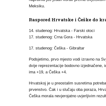
Meksiku.
Raspored Hrvatske i Češke do kra
14. studenog: Hrvatska - Farski otoci
17. studenog: Crna Gora - Hrvatska
17. studenog: Češka - Gibraltar
Podsjetimo, prvo mjesto vodi izravno na Svj
dvije reprezentacije bodovno izjednačene, idu
ima +19, a Češka +4.
Hrvatskoj je u preostalim susretima potreb
prvenstvo. Čak i u slučaju oba poraza, Hrva
Češka morala nevjerojatno uvjerljivim rezult