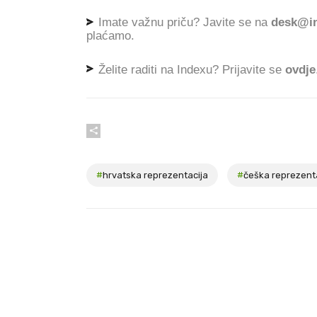
Imate važnu priču? Javite se na
desk@in
plaćamo.
Želite raditi na Indexu? Prijavite se
ovdje
#
hrvatska reprezentacija
#
češka reprezent