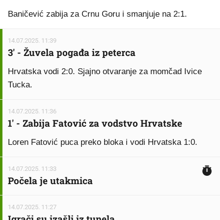
Baničević zabija za Crnu Goru i smanjuje na 2:1.
14.07.2025. 11:39
3' - Žuvela pogađa iz peterca
Hrvatska vodi 2:0. Sjajno otvaranje za momčad Ivice
Tucka.
14.07.2025. 11:36
1' - Zabija Fatović za vodstvo Hrvatske
Loren Fatović puca preko bloka i vodi Hrvatska 1:0.
14.07.2025. 11:33
Počela je utakmica
14.07.2025. 11:27
Igrači su izašli iz tunela