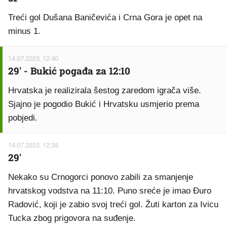
Treći gol Dušana Baničevića i Crna Gora je opet na
minus 1.
14.07.2025. 12:40
29' - Bukić pogađa za 12:10
Hrvatska je realizirala šestog zaredom igrača više.
Sjajno je pogodio Bukić i Hrvatsku usmjerio prema
pobjedi.
14.07.2025. 12:38
29'
Nekako su Crnogorci ponovo zabili za smanjenje
hrvatskog vodstva na 11:10. Puno sreće je imao Đuro
Radović, koji je zabio svoj treći gol. Žuti karton za Ivicu
Tucka zbog prigovora na suđenje.