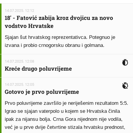
14.07.2025. 12:12
18' - Fatović zabija kroz dvojicu za novo
vodstvo Hrvatske
Sjajan šut hrvatskog reprezentativca. Potegnuo je
izvana i probio crnogorsku obranu i golmana.
14.07.2025. 12:08
Kreće drugo poluvrijeme
14.07.2025. 12:05
Gotovo je prvo poluvrijeme
Prvo poluvrijeme završilo je neriješenim rezultatom 5:5.
Igrao se sjajan vaterpolo u kojem se Hrvatska činila
ipak za nijansu bolja. Crna Gora nijednom nije vodila,
već je u prve dvije četvrtine stizala hrvatsku prednost,