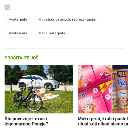
#
vaterpolo
#
hrvatska vaterpolo reprezentacija
#
sofascore
#
sp u vaterpolu
PROČITAJTE JOŠ
Što povezuje Lexus i
Mokri prsti, kruh i paštet
legendarnog Ponyja?
ritual koji nikad nismo p