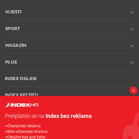
VIJESTI
SPORT
MAGAZIN
PLUS
INDEX OGLASI
INDEX RECEPTI
INFO
Pretplatite se na
Index bez reklama
Čitanje bez reklama
Oglašavanje
Zaposli se na Indexu
Kontakt
Impressum
Uvjeti
Brže učitavanje stranica
korištenja
Postavke kolačića
Otkažite kad god želite