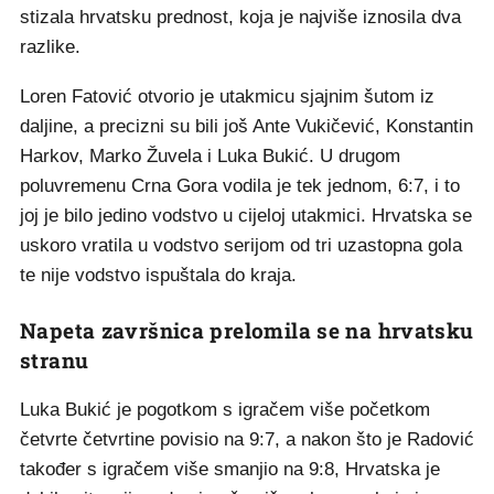
stizala hrvatsku prednost, koja je najviše iznosila dva
razlike.
Loren Fatović otvorio je utakmicu sjajnim šutom iz
daljine, a precizni su bili još Ante Vukičević, Konstantin
Harkov, Marko Žuvela i Luka Bukić. U drugom
poluvremenu Crna Gora vodila je tek jednom, 6:7, i to
joj je bilo jedino vodstvo u cijeloj utakmici. Hrvatska se
uskoro vratila u vodstvo serijom od tri uzastopna gola
te nije vodstvo ispuštala do kraja.
Napeta završnica prelomila se na hrvatsku
stranu
Luka Bukić je pogotkom s igračem više početkom
četvrte četvrtine povisio na 9:7, a nakon što je Radović
također s igračem više smanjio na 9:8, Hrvatska je