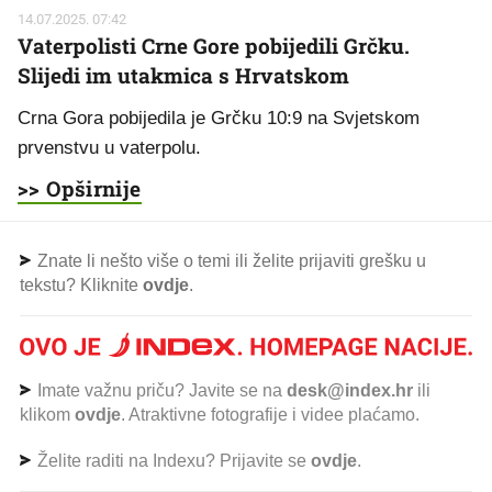
14.07.2025. 07:42
Vaterpolisti Crne Gore pobijedili Grčku.
Slijedi im utakmica s Hrvatskom
Crna Gora pobijedila je Grčku 10:9 na Svjetskom
prvenstvu u vaterpolu.
>> Opširnije
Znate li nešto više o temi ili želite prijaviti grešku u
tekstu? Kliknite
ovdje
.
Imate važnu priču? Javite se na
desk@index.hr
ili
klikom
ovdje
. Atraktivne fotografije i videe plaćamo.
Želite raditi na Indexu? Prijavite se
ovdje
.