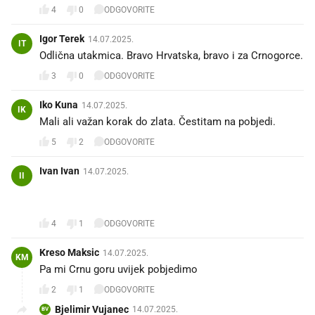
4
0
ODGOVORITE
Igor Terek
14.07.2025.
IT
Odlična utakmica. Bravo Hrvatska, bravo i za Crnogorce.
3
0
ODGOVORITE
Iko Kuna
14.07.2025.
IK
Mali ali važan korak do zlata. Čestitam na pobjedi.
5
2
ODGOVORITE
Ivan Ivan
14.07.2025.
II
🇭🇷🇭🇷🇭🇷🇭🇷🇭🇷🇭🇷🇭🇷🇭🇷🇭🇷🇭🇷🇭🇷🇭🇷🇭🇷🇭🇷🇭🇷🇭🇷🇭🇷🇭🇷🇭🇷
🇭🇷🇭🇷🇭🇷🇭🇷🇭🇷🇭🇷🇭🇷🇭🇷🇭🇷
4
1
ODGOVORITE
Kreso Maksic
14.07.2025.
KM
Pa mi Crnu goru uvijek pobjedimo
2
1
ODGOVORITE
Bjelimir Vujanec
14.07.2025.
BV