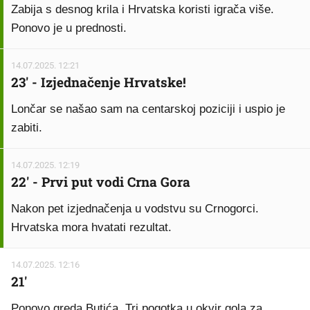
Zabija s desnog krila i Hrvatska koristi igrača više.
Ponovo je u prednosti.
14.07.2025. 12:21
23' - Izjednačenje Hrvatske!
Lončar se našao sam na centarskoj poziciji i uspio je
zabiti.
14.07.2025. 12:19
22' - Prvi put vodi Crna Gora
Nakon pet izjednačenja u vodstvu su Crnogorci.
Hrvatska mora hvatati rezultat.
14.07.2025. 12:16
21'
Ponovo greda Butića. Tri pogotka u okvir gola za