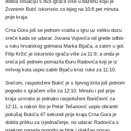
dobila situaciju s dva igrača više u bazenu koju je
Zvonimir Butić iskoristio za bijeg na 10:8 pet minuta
prije kraja.
Crna Gora još se jednom vratila u igru uz veliku dozu
sreće kada se udarac Jovana Vujovića od grede odbio
u ruku hrvatskog golmana Marka Bijača, a zatim u gol.
Filip Kržić je iskoristio igrača više za 11:9, a onda je
sreća još jednom pomazila Đuru Radovića koji je iz
mrtvog kuta uspio zabiti Bijaču kroz ruke za 11:10.
Srećom, raspoloženi Bukić je s lijevog krila još jednom
pogodio s igračem više za 12:10. Minutu i pol prije
kraja uzvratio je jednako raspoloženi Baničević za
12:11, a nakon što je Petar Tešanović uspio obraniti
pokušaj Bukića 47 sekundi prije kraja Crna Gora je
dobila priliku za izjednačenje, no udarac Radovića s
istekom napada pogodio je blok i olakšao posao