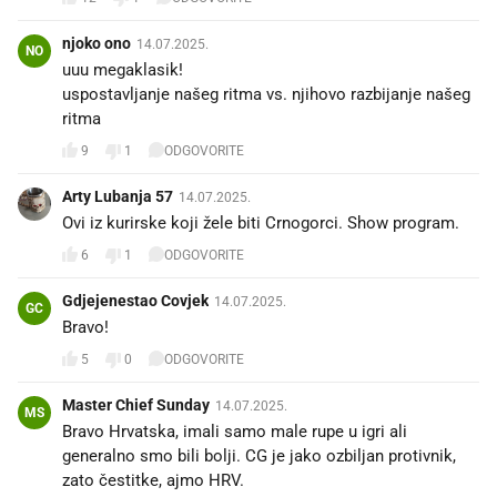
njoko ono
14.07.2025.
NO
uuu megaklasik!
uspostavljanje našeg ritma vs. njihovo razbijanje našeg
ritma
9
1
ODGOVORITE
Arty Lubanja 57
14.07.2025.
Ovi iz kurirske koji žele biti Crnogorci. Show program.
6
1
ODGOVORITE
Gdjejenestao Covjek
14.07.2025.
GC
Bravo!
5
0
ODGOVORITE
Master Chief Sunday
14.07.2025.
MS
Bravo Hrvatska, imali samo male rupe u igri ali
generalno smo bili bolji. CG je jako ozbiljan protivnik,
zato čestitke, ajmo HRV.