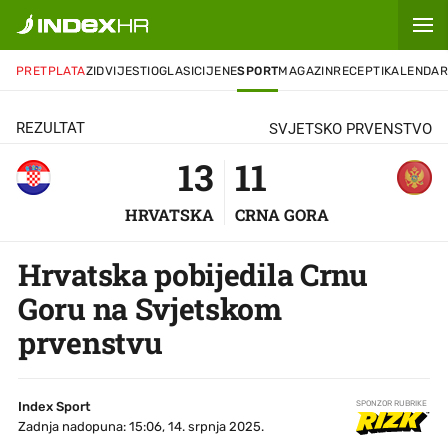
13
-
11
OTVORI
CHAT
PRETPLATA
ZID
VIJESTI
OGLASI
CIJENE
SPORT
MAGAZIN
RECEPTI
KALENDA
REZULTAT
SVJETSKO PRVENSTVO
13
11
HRVATSKA
CRNA GORA
Hrvatska pobijedila Crnu
Goru na Svjetskom
prvenstvu
Index Sport
SPONZOR RUBRIKE
Zadnja nadopuna: 15:06, 14. srpnja 2025.