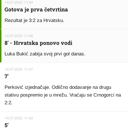
14.07.2025. 11:49
Gotova je prva četvrtina
Rezultat je 3:2 za Hrvatsku.
14.07.2025. 11:48
8' - Hrvatska ponovo vodi
Luka Bukić zabija svoj prvi gol danas.
14.07.2025. 11:47
7'
Perković izjednačuje. Odlično dodavanje na drugu
stativu pospremio je u mrežu. Vraćaju se Crnogorci na
2:2.
14.07.2025. 11:43
5'