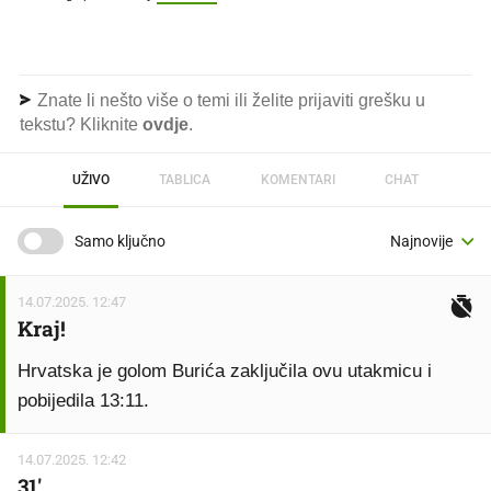
Znate li nešto više o temi ili želite prijaviti grešku u
tekstu? Kliknite
ovdje
.
UŽIVO
TABLICA
KOMENTARI
CHAT
Samo ključno
14.07.2025. 12:47
Kraj!
Hrvatska je golom Burića zaključila ovu utakmicu i
pobijedila 13:11.
14.07.2025. 12:42
31'