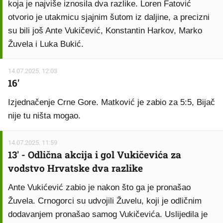
koja je najviše iznosila dva razlike. Loren Fatović
otvorio je utakmicu sjajnim šutom iz daljine, a precizni
su bili još Ante Vukičević, Konstantin Harkov, Marko
Žuvela i Luka Bukić.
14.07.2025. 12:03
16'
Izjednačenje Crne Gore. Matković je zabio za 5:5, Bijač
nije tu ništa mogao.
14.07.2025. 11:59
13' - Odlična akcija i gol Vukičevića za
vodstvo Hrvatske dva razlike
Ante Vukićević zabio je nakon što ga je pronašao
Žuvela. Crnogorci su udvojili Žuvelu, koji je odličnim
dodavanjem pronašao samog Vukičevića. Uslijedila je