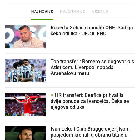
NAJNOVIJE
NAJČITANIJE
VEZANO
Roberto Soldić napustio ONE. Sad ga
čeka odluka - UFC ili FNC
Top transferi: Romero se dogovorio s
Atleticom. Liverpool napada
Arsenalovu metu
HR transferi: Benfica prihvatila
dvije ponude za Ivanovića. Čeka se
njegova odluka
Ivan Leko i Club Brugge uvjerljivom
pobjedom krenuli u obranu titule u