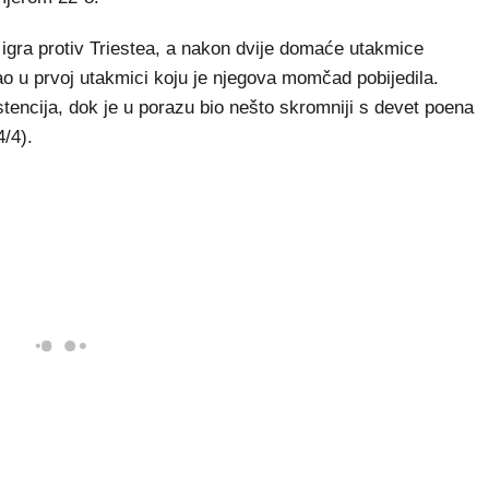
a igra protiv Triestea, a nakon dvije domaće utakmice
rao u prvoj utakmici koju je njegova momčad pobijedila.
tencija, dok je u porazu bio nešto skromniji s devet poena
4/4).