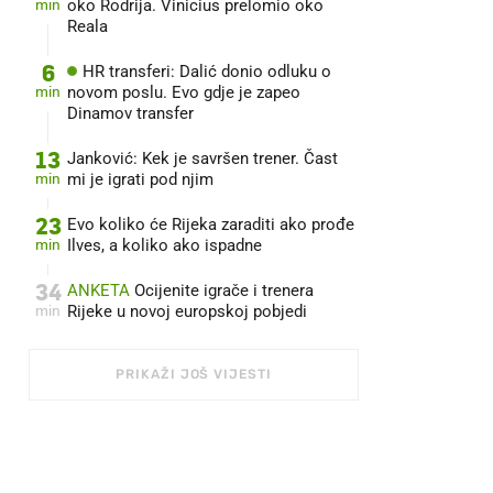
min
oko Rodrija. Vinicius prelomio oko
Reala
6
HR transferi: Dalić donio odluku o
min
novom poslu. Evo gdje je zapeo
Dinamov transfer
13
Janković: Kek je savršen trener. Čast
min
mi je igrati pod njim
23
Evo koliko će Rijeka zaraditi ako prođe
min
Ilves, a koliko ako ispadne
34
ANKETA
Ocijenite igrače i trenera
min
Rijeke u novoj europskoj pobjedi
PRIKAŽI JOŠ VIJESTI