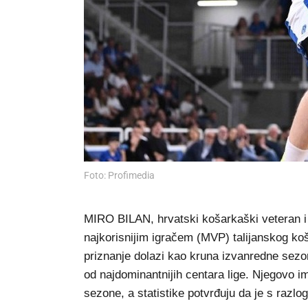
Foto: Profimedia
MIRO BILAN, hrvatski košarkaški veteran i 
najkorisnijim igračem (MVP) talijanskog k
priznanje dolazi kao kruna izvanredne sezon
od najdominantnijih centara lige. Njegovo i
sezone, a statistike potvrđuju da je s razl