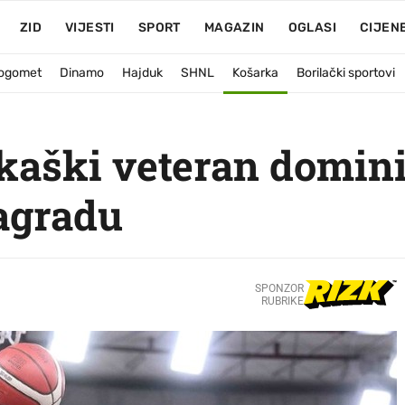
ZID
VIJESTI
SPORT
MAGAZIN
OGLASI
CIJEN
ogomet
Dinamo
Hajduk
SHNL
Košarka
Borilački sportovi
kaški veteran dominir
agradu
SPONZOR
RUBRIKE