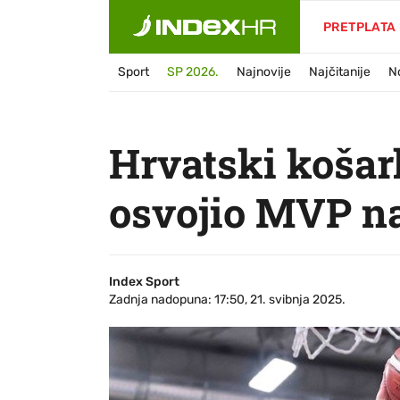
PRETPLATA
Sport
SP 2026.
Najnovije
Najčitanije
N
Hrvatski košar
osvojio MVP n
Index Sport
Zadnja nadopuna: 17:50, 21. svibnja 2025.