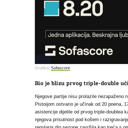
Grafika:
Sofascore
Bio je blizu prvog triple-double uč
Njegove partije nisu prolazile nezapaženo 
Pistoijom ostvario je učinak od 20 poena, 1
asistencije dijelile od prvog triple-doublea 
njegova prisutnost pod košem i razigravanje 
regularni dio sezone završila kao treća s 