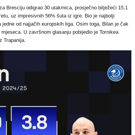
za Bresciju odigrao 30 utakmica, prosječno bilježeći 15.1
etu, uz impresivnih 56% šuta iz igre. Bio je najbolji
a jedne od najjačih europskih liga. Osim toga, Bilan je čak
m mjeseca. U završnom glasanju pobijedio je Tornikea
z Trapanija.