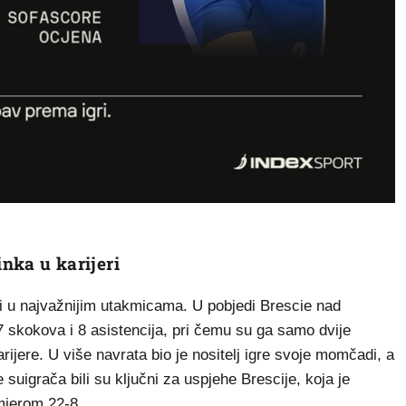
inka u karijeri
ni u najvažnijim utakmicama. U pobjedi Brescie nad
7 skokova i 8 asistencija, pri čemu su ga samo dvije
karijere. U više navrata bio je nositelj igre svoje momčadi, a
suigrača bili su ključni za uspjehe Brescije, koja je
omjerom 22-8.