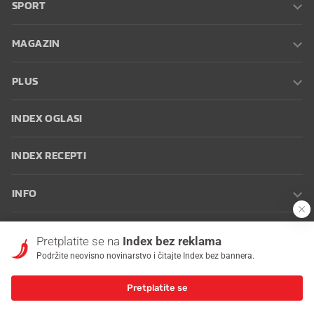
SPORT
MAGAZIN
PLUS
INDEX OGLASI
INDEX RECEPTI
INFO
Oglašavanje
Zaposli se na Indexu
Kontakt
Impressum
Uvjeti
Pretplatite se na
Index bez reklama
korištenja
Postavke kolačića
Podržite neovisno novinarstvo i čitajte Index bez bannera.
Pretplatite se
© 2026 Index