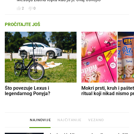
2
0
PROČITAJTE JOŠ
Što povezuje Lexus i
Mokri prsti, kruh i paštet
legendarnog Ponyja?
ritual koji nikad nismo p
NAJNOVIJE
NAJČITANIJE
VEZANO