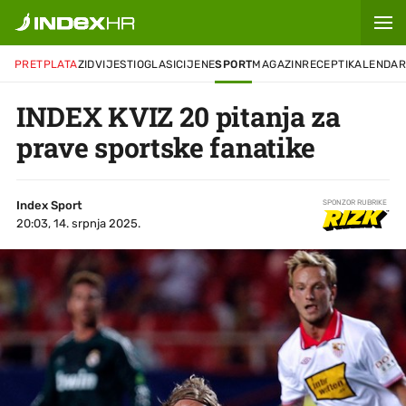
PRETPLATA
ZID
VIJESTI
OGLASI
CIJENE
SPORT
MAGAZIN
RECEPTI
KALENDA
INDEX KVIZ 20 pitanja za
prave sportske fanatike
Index Sport
SPONZOR RUBRIKE
20:03, 14. srpnja 2025.