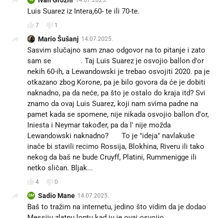
Luis Suarez iz Intera,60- te ili 70-te.
7
1
Mario Šušanj
14.07.2025.
Sasvim slučajno sam znao odgovor na to pitanje i zato
sam se 🤮🤮🤮. Taj Luis Suarez je osvojio ballon d'or
nekih 60-ih, a Lewandowski je trebao osvojiti 2020. pa je
otkazano zbog Korone, pa je bilo govora da će je dobiti
naknadno, pa da neće, pa što je ostalo do kraja itd? Svi
znamo da ovaj Luis Suarez, koji nam svima padne na
pamet kada se spomene, nije nikada osvojio ballon d'or,
Iniesta i Neymar također, pa da l' nije možda
Lewandowski naknadno? 🤔 To je "ideja" navlakuše
inače bi stavili recimo Rossija, Blokhina, Riveru ili tako
nekog da baš ne bude Cruyff, Platini, Rummenigge ili
netko sličan. Bljak... 🤮
4
0
Sadio Mane
14.07.2025.
SM
Baš to tražim na internetu, jedino što vidim da je dodao
Messiju zlatnu loptu kad ju je ovaj osvojio 🤔