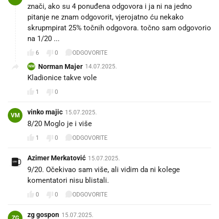
znači, ako su 4 ponuđena odgovora i ja ni na jedno
pitanje ne znam odgovorit, vjerojatno ću nekako
skrupmpirat 25% točnih odgovora. točno sam odgovorio
na 1/20 ...
6
0
ODGOVORITE
Norman Majer
14.07.2025.
NM
Kladionice takve vole
1
0
vinko majic
15.07.2025.
VM
8/20 Moglo je i više
1
0
ODGOVORITE
Azimer Merkatović
15.07.2025.
9/20. Očekivao sam više, ali vidim da ni kolege
komentatori nisu blistali.
0
0
ODGOVORITE
zg gospon
15.07.2025.
ZG