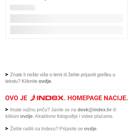
Znate li nešto više o temi ili želite prijaviti grešku u
tekstu? Kliknite
ovdje
.
Imate važnu priču? Javite se na
desk@index.hr
ili
klikom
ovdje
. Atraktivne fotografije i videe plaćamo.
Želite raditi na Indexu? Prijavite se
ovdje
.