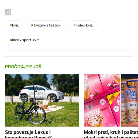
#
kviz
#
kvizovi i testovi
#
index kviz
#
index sport kviz
PROČITAJTE JOŠ
Što povezuje Lexus i
Mokri prsti, kruh i paštet
legendarnog Ponyja?
ritual koji nikad nismo p