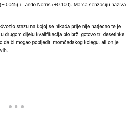
i (+0.045) i Lando Norris (+0.100). Marca senzaciju naziva
vozio stazu na kojoj se nikada prije nije natjecao te je
u drugom dijelu kvalifikacija bio brži gotovo tri desetinke
o da bi mogao pobijediti momčadskog kolegu, ali on je
vih.