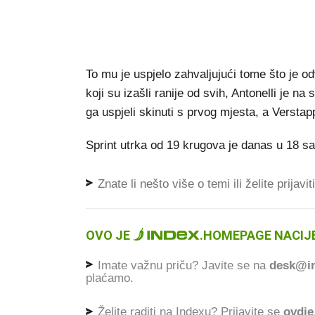
To mu je uspjelo zahvaljujući tome što je o
koji su izašli ranije od svih, Antonelli je n
ga uspjeli skinuti s prvog mjesta, a Verstapp
Sprint utrka od 19 krugova je danas u 18 sati
Znate li nešto više o temi ili želite prijavi
OVO JE
.
HOMEPAGE NACIJE
Imate važnu priču? Javite se na
desk@in
plaćamo.
Želite raditi na Indexu? Prijavite se
ovdje