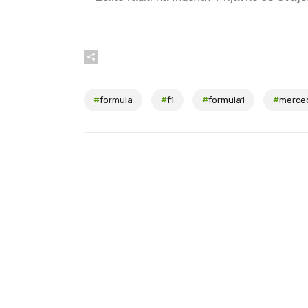
#
formula
#
f1
#
formula1
#
merce