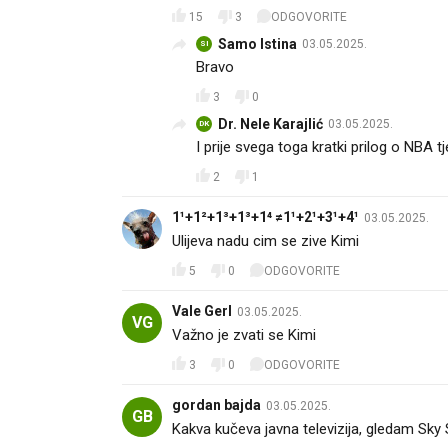
15
3
ODGOVORITE
Samo Istina
03.05.2025.
SI
Bravo 👍🏻
3
0
Dr. Nele Karajlić
03.05.2025.
DK
I prije svega toga kratki prilog o NBA tj
2
1
1¹+1²+1³+1³+1⁴ ≠1¹+2¹+3¹+4¹
03.05.2025.
Ulijeva nadu cim se zive Kimi 🤣❄️
5
0
ODGOVORITE
Vale Gerl
03.05.2025.
VG
Važno je zvati se Kimi
3
0
ODGOVORITE
gordan bajda
03.05.2025.
GB
Kakva kučeva javna televizija, gledam Sky Sp