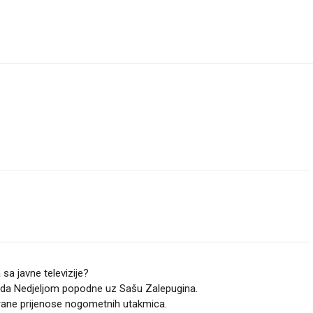
sa javne televizije?
a onda Nedjeljom popodne uz Sašu Zalepugina.
nirane prijenose nogometnih utakmica.