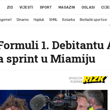
A
ZID
VIJESTI
SPORT
MAGAZIN
OGLASI
CIJE
ogomet
Dinamo
Hajduk
SHNL
Košarka
Borilački sportovi
ormuli 1. Debitantu A
a sprint u Miamiju
SPONZOR
RUBRIKE