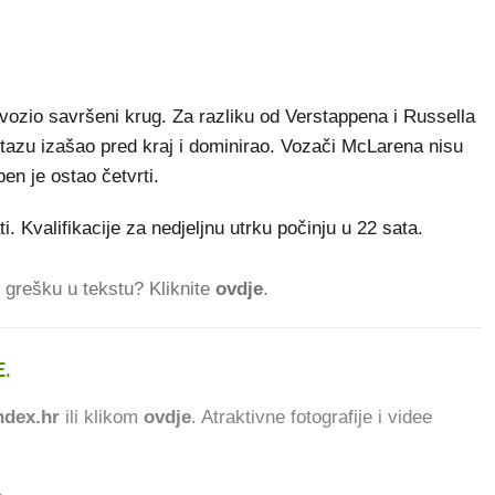
dvozio savršeni krug. Za razliku od Verstappena i Russella
a stazu izašao pred kraj i dominirao. Vozači McLarena nisu
en je ostao četvrti.
. Kvalifikacije za nedjeljnu utrku počinju u 22 sata.
ti grešku u tekstu? Kliknite
ovdje
.
.
85.248 ČITATELJA D
dex.hr
ili klikom
ovdje
. Atraktivne fotografije i videe
.