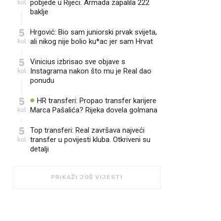
kol
pobjede u Rijeci. Armada zapalila 222
baklje
5
Hrgović: Bio sam juniorski prvak svijeta,
kol
ali nikog nije bolio ku*ac jer sam Hrvat
5
Vinicius izbrisao sve objave s
kol
Instagrama nakon što mu je Real dao
ponudu
5
HR transferi: Propao transfer karijere
kol
Marca Pašalića? Rijeka dovela golmana
5
Top transferi: Real završava najveći
kol
transfer u povijesti kluba. Otkriveni su
detalji
PRIKAŽI JOŠ VIJESTI