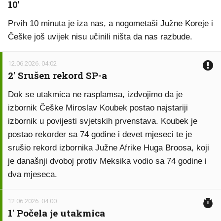
10'
Prvih 10 minuta je iza nas, a nogometaši Južne Koreje i
Češke još uvijek nisu učinili ništa da nas razbude.
12.06.2026. 04:02
2' Srušen rekord SP-a
Dok se utakmica ne rasplamsa, izdvojimo da je
izbornik Češke Miroslav Koubek postao najstariji
izbornik u povijesti svjetskih prvenstava. Koubek je
postao rekorder sa 74 godine i devet mjeseci te je
srušio rekord izbornika Južne Afrike Huga Broosa, koji
je današnji dvoboj protiv Meksika vodio sa 74 godine i
dva mjeseca.
12.06.2026. 04:00
1' Počela je utakmica