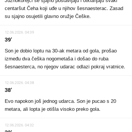
Južnokorejci se sjajno postavljaju i otklanjaju svaki
centaršut Čeha koji uđe u njihov šesnaesterac. Zasad
su sjajno osujetili glavno oružje Češke.
12.06.2026. 04:39
39'
Son je dobio loptu na 30-ak metara od gola, prošao
između dva češka nogometaša i došao do ruba
šesnaesterca, no njegov udarac odlazi pokraj vratnice.
12.06.2026. 04:38
38'
Evo napokon još jednog udarca. Son je pucao s 20
metara, ali lopta je otišla visoko preko gola.
12.06.2026. 04:32