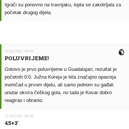
Igrači su ponovno na travnjaku, lopta se zakotrljala za
početak drugog dijela.
12.06.2026. 04:49
POLUVRIJEME!
Gotovo je prvo poluvrijeme u Guadalajari, rezultat je
početnih 0:0. Južna Koreja je bila značajno opasnija
momčad u prvom dijelu, ali samo jednom su gađali
unutar okvira češkog gola, no tada je Kovar dobro
reagirao i obranio.
12.06.2026. 04:48
45+3'