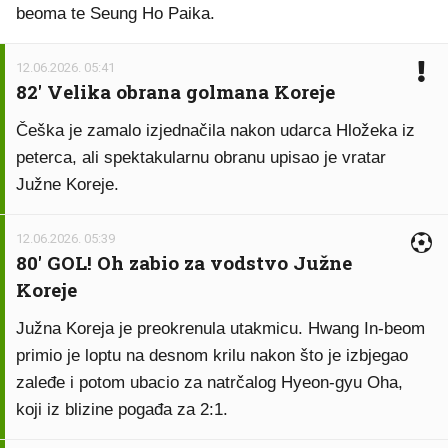
beoma te Seung Ho Paika.
12.06.2026. 05:41
82' Velika obrana golmana Koreje
Češka je zamalo izjednačila nakon udarca Hložeka iz
peterca, ali spektakularnu obranu upisao je vratar
Južne Koreje.
12.06.2026. 05:39
80' GOL! Oh zabio za vodstvo Južne
Koreje
Južna Koreja je preokrenula utakmicu. Hwang In-beom
primio je loptu na desnom krilu nakon što je izbjegao
zaleđe i potom ubacio za natrčalog Hyeon-gyu Oha,
koji iz blizine pogađa za 2:1.