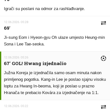
Igrači su poslani na odmor za rashlađivanje.
12.06.2026. 05:28
69'
Ji-sung Eom i Hyeon-gyu Oh ulaze umjesto Heung-min
Sona i Lee Tae-seoka.
12.06.2026. 05:26
67' GOL! Hwang izjednačio
Južna Koreja je izjednačila samo osam minuta nakon
primljenog pogotka. Kang-in Lee je poslao sjajnu visoku
loptu za Hwang In-beoma, koji je poslao u prazno
Hranača te prebacio Kovára za izjednačenje na 1:1.
12.06.2026. 05:22