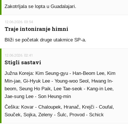
Zakotrljala se lopta u Guadalajari.
12.06.2026. 03:54
Traje intoniranje himni
Bliži se početak druge utakmice SP-a.
12.06.2026. 02:41
Stigli sastavi
Južna Koreja: Kim Seung-gyu - Han-Beom Lee, Kim
Min-jae, Gi-Hyuk Lee - Young-woo Seol, Hwang In-
beom, Seung Ho Paik, Lee Tae-seok - Kang-in Lee,
Jae-sung Lee - Son Heung-min
Češka: Kovar - Chaloupek, Hranač, Krejči - Coufal,
Souček, Sojka, Zeleny - Šulc, Provod - Schick