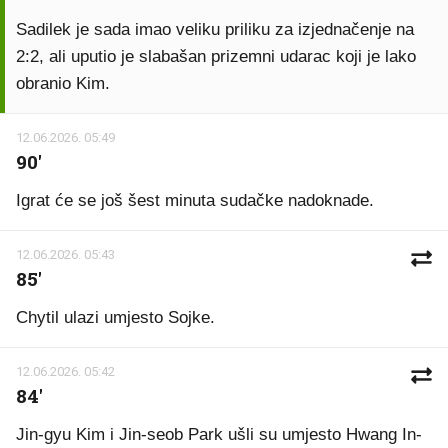
Sadilek je sada imao veliku priliku za izjednačenje na
2:2, ali uputio je slabašan prizemni udarac koji je lako
obranio Kim.
12.06.2026. 05:49
90'
Igrat će se još šest minuta sudačke nadoknade.
12.06.2026. 05:43
85'
Chytil ulazi umjesto Sojke.
12.06.2026. 05:42
84'
Jin-gyu Kim i Jin-seob Park ušli su umjesto Hwang In-