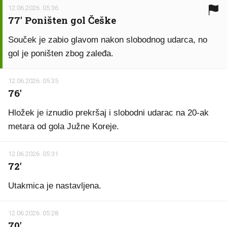
12.06.2026. 05:36
77' Poništen gol Češke
Souček je zabio glavom nakon slobodnog udarca, no
gol je poništen zbog zaleđa.
12.06.2026. 05:35
76'
Hložek je iznudio prekršaj i slobodni udarac na 20-ak
metara od gola Južne Koreje.
12.06.2026. 05:31
72'
Utakmica je nastavljena.
12.06.2026. 05:28
70'