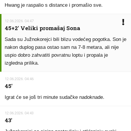
Hwang je raspalio s distance i promašio sve.
12.06.2026. 04:47
45+2' Veliki promašaj Sona
Sada su Južnokorejci bili blizu vodećeg pogotka. Son je
nakon duplog pasa ostao sam na 7-8 metara, ali nije
uspio dobro zahvatiti povratnu loptu i propala je
izgledna prilika.
12.06.2026. 04:46
45'
Igrat će se još tri minute sudačke nadoknade.
12.06.2026. 04:43
43'