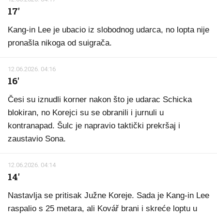
17'
Kang-in Lee je ubacio iz slobodnog udarca, no lopta nije
pronašla nikoga od suigrača.
12.06.2026. 04:16
16'
Česi su iznudli korner nakon što je udarac Schicka
blokiran, no Korejci su se obranili i jurnuli u
kontranapad. Šulc je napravio taktički prekršaj i
zaustavio Sona.
12.06.2026. 04:14
14'
Nastavlja se pritisak Južne Koreje. Sada je Kang-in Lee
raspalio s 25 metara, ali Kovář brani i skreće loptu u