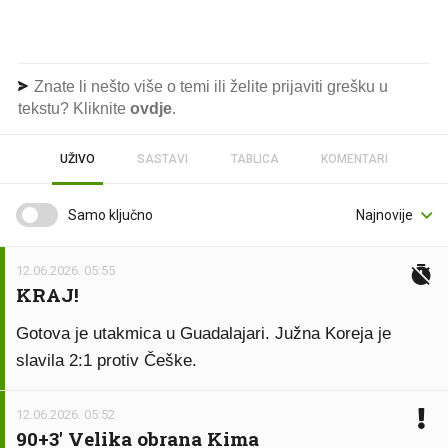
Znate li nešto više o temi ili želite prijaviti grešku u
tekstu? Kliknite
ovdje
.
UŽIVO
SASTAVI
TABLICA
KOMENTARI
Samo ključno
12.06.2026. 05:55
KRAJ!
Gotova je utakmica u Guadalajari. Južna Koreja je
slavila 2:1 protiv Češke.
12.06.2026. 05:52
90+3' Velika obrana Kima