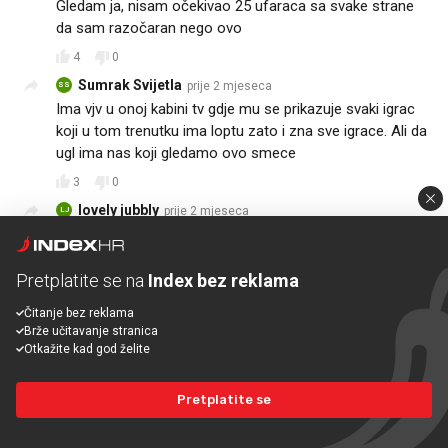
Gledam ja, nisam očekivao 25 ufaraca sa svake strane
da sam razočaran nego ovo
4
0
Sumrak Svijetla
prije 2 mjeseca
SS
Ima vjv u onoj kabini tv gdje mu se prikazuje svaki igrac
koji u tom trenutku ima loptu zato i zna sve igrace. Ali da
ugl ima nas koji gledamo ovo smece
3
0
lovely jubbly
prije 2 mjeseca
LJ
Zanimljiv, duhovit i nenametljiv, komentator pravo
osvjezenje. A i drugo poluvrijeme odlicno.
Pretplatite se na
Index bez reklama
1
0
Čitanje bez reklama
Antonio Turkalj
prije 2 mjeseca
Brže učitavanje stranica
AT
Za sve koji se pitate komentator je Andrija Cmrečnjak.
Otkažite kad god želite
Najbolji Maxsport komentator
Pretplatite se
14
2
ODGOVORITE
Saša Matejić
prije 2 mjeseca