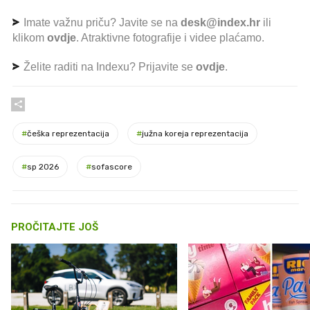
Imate važnu priču? Javite se na
desk@index.hr
ili
klikom
ovdje
. Atraktivne fotografije i videe plaćamo.
Želite raditi na Indexu? Prijavite se
ovdje
.
#
češka reprezentacija
#
južna koreja reprezentacija
#
sp 2026
#
sofascore
PROČITAJTE JOŠ