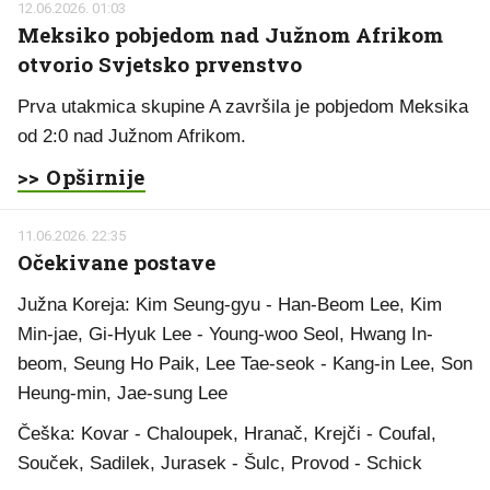
12.06.2026. 01:03
Meksiko pobjedom nad Južnom Afrikom
otvorio Svjetsko prvenstvo
Prva utakmica skupine A završila je pobjedom Meksika
od 2:0 nad Južnom Afrikom.
>> Opširnije
11.06.2026. 22:35
Očekivane postave
Južna Koreja: Kim Seung-gyu - Han-Beom Lee, Kim
Min-jae, Gi-Hyuk Lee - Young-woo Seol, Hwang In-
beom, Seung Ho Paik, Lee Tae-seok - Kang-in Lee, Son
Heung-min, Jae-sung Lee
Češka: Kovar - Chaloupek, Hranač, Krejči - Coufal,
Souček, Sadilek, Jurasek - Šulc, Provod - Schick