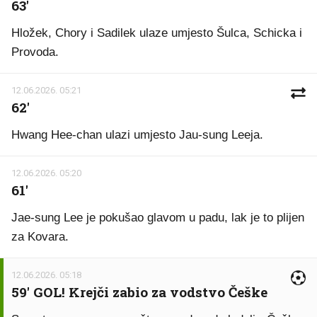
63'
Hložek, Chory i Sadilek ulaze umjesto Šulca, Schicka i
Provoda.
12.06.2026. 05:21
62'
Hwang Hee-chan ulazi umjesto Jau-sung Leeja.
12.06.2026. 05:20
61'
Jae-sung Lee je pokušao glavom u padu, lak je to plijen
za Kovara.
12.06.2026. 05:18
59' GOL! Krejči zabio za vodstvo Češke