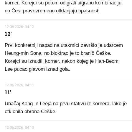
korner. Korejci su potom odigrali uigranu kombinaciju,
no Česi pravovremeno otklanjaju opasnost.
12.06.2026. 04:12
12'
Prvi konkretniji napad na utakmici završio je udarcem
Heung-min Sona, no blokirao je to branič Češke.
Korejci su iznudili korner, nakon kojeg je Han-Beom
Lee pucao glavom iznad gola.
12.06.2026. 04:11
11'
Ubačaj Kang-in Leeja na prvu stativu iz kornera, lako je
otklonila obrana Češke.
12.06.2026. 04:10