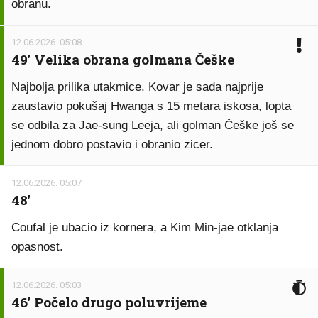
obranu.
12.06.2026. 05:08
49' Velika obrana golmana Češke
Najbolja prilika utakmice. Kovar je sada najprije
zaustavio pokušaj Hwanga s 15 metara iskosa, lopta
se odbila za Jae-sung Leeja, ali golman Češke još se
jednom dobro postavio i obranio zicer.
12.06.2026. 05:07
48'
Coufal je ubacio iz kornera, a Kim Min-jae otklanja
opasnost.
12.06.2026. 05:03
46' Počelo drugo poluvrijeme