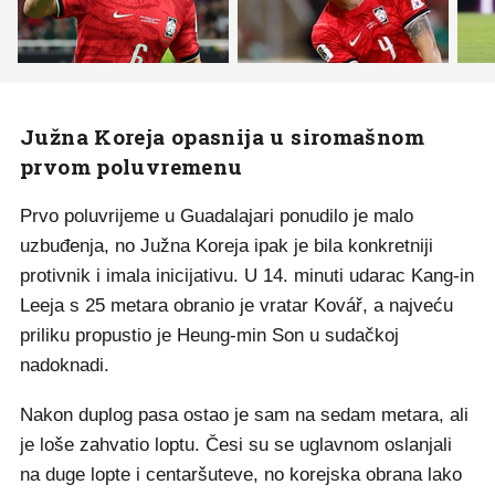
Južna Koreja opasnija u siromašnom
prvom poluvremenu
Prvo poluvrijeme u Guadalajari ponudilo je malo
uzbuđenja, no Južna Koreja ipak je bila konkretniji
protivnik i imala inicijativu. U 14. minuti udarac Kang-in
Leeja s 25 metara obranio je vratar Kovář, a najveću
priliku propustio je Heung-min Son u sudačkoj
nadoknadi.
Nakon duplog pasa ostao je sam na sedam metara, ali
je loše zahvatio loptu. Česi su se uglavnom oslanjali
na duge lopte i centaršuteve, no korejska obrana lako