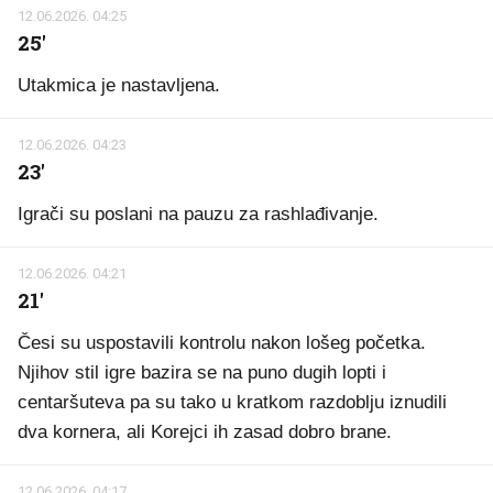
12.06.2026. 04:25
25'
Utakmica je nastavljena.
12.06.2026. 04:23
23'
Igrači su poslani na pauzu za rashlađivanje.
12.06.2026. 04:21
21'
Česi su uspostavili kontrolu nakon lošeg početka.
Njihov stil igre bazira se na puno dugih lopti i
centaršuteva pa su tako u kratkom razdoblju iznudili
dva kornera, ali Korejci ih zasad dobro brane.
12.06.2026. 04:17