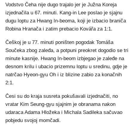
Vodstvo Čeha nije dugo trajalo jer je Južna Koreja
izjednačila u 67. minuti. Kang-in Lee poslao je sjajnu
dugu loptu za Hwang In-beoma, koji je izbacio braniča
Robina Hranača i zatim prebacio Kovářa za 1:1.
Češkoj je u 77. minuti poništen pogodak Tomáša
Součeka zbog zaleđa, a potpuni preokret dogodio se tri
minute kasnije. Hwang In-beom izbjegao je zaleđe na
desnom krilu i ubacio prizemnu loptu u sredinu, gdje je
natrčao Hyeon-gyu Oh i iz blizine zabio za konačnih
2:1.
Česi su do kraja susreta pokušavali izjednačiti, no
vratar Kim Seung-gyu sjajnim je obranama nakon
udaraca Adama Hložeka i Michala Sadileka sačuvao
pobjedu svojoj momčadi.