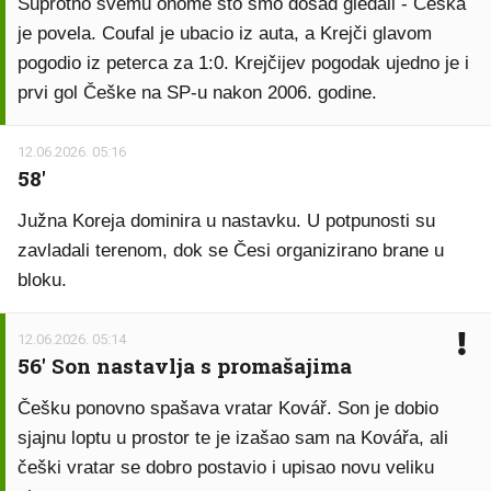
Suprotno svemu onome što smo dosad gledali - Češka
je povela. Coufal je ubacio iz auta, a Krejči glavom
pogodio iz peterca za 1:0. Krejčijev pogodak ujedno je i
prvi gol Češke na SP-u nakon 2006. godine.
12.06.2026. 05:16
58'
Južna Koreja dominira u nastavku. U potpunosti su
zavladali terenom, dok se Česi organizirano brane u
bloku.
12.06.2026. 05:14
56' Son nastavlja s promašajima
Češku ponovno spašava vratar Kovář. Son je dobio
sjajnu loptu u prostor te je izašao sam na Kovářa, ali
češki vratar se dobro postavio i upisao novu veliku