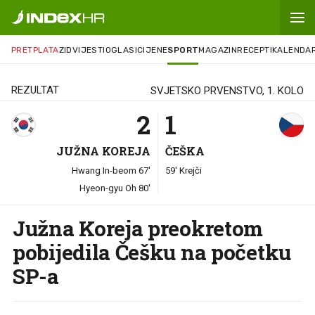
2
-
1
PRETPLATA
ZID
VIJESTI
OGLASI
CIJENE
SPORT
MAGAZIN
RECEPTI
KALENDA
REZULTAT
SVJETSKO PRVENSTVO, 1. KOLO
2
1
JUŽNA KOREJA
ČEŠKA
Hwang In-beom 67'
59' Krejči
Hyeon-gyu Oh 80'
Južna Koreja preokretom
pobijedila Češku na početku
SP-a