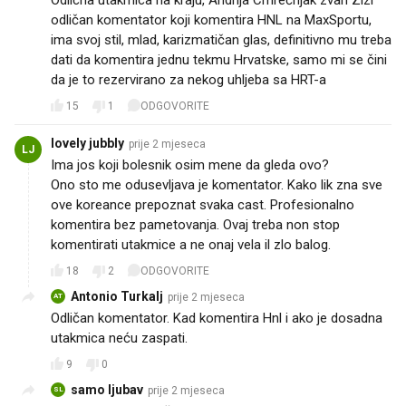
odličan komentator koji komentira HNL na MaxSportu,
ima svoj stil, mlad, karizmatičan glas, definitivno mu treba
dati da komentira jednu tekmu Hrvatske, samo mi se čini
da je to rezervirano za nekog uhljeba sa HRT-a
15
1
ODGOVORITE
lovely jubbly
prije 2 mjeseca
LJ
Ima jos koji bolesnik osim mene da gleda ovo?
Ono sto me odusevljava je komentator. Kako lik zna sve
ove koreance prepoznat svaka cast. Profesionalno
komentira bez pametovanja. Ovaj treba non stop
komentirati utakmice a ne onaj vela il zlo balog.
18
2
ODGOVORITE
Antonio Turkalj
prije 2 mjeseca
AT
Odličan komentator. Kad komentira Hnl i ako je dosadna
utakmica neću zaspati.
9
0
samo ljubav
prije 2 mjeseca
SL