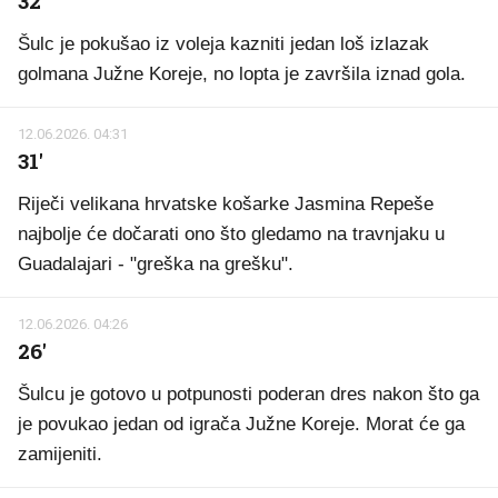
32'
Šulc je pokušao iz voleja kazniti jedan loš izlazak
golmana Južne Koreje, no lopta je završila iznad gola.
12.06.2026. 04:31
31'
Riječi velikana hrvatske košarke Jasmina Repeše
najbolje će dočarati ono što gledamo na travnjaku u
Guadalajari - "greška na grešku".
12.06.2026. 04:26
26'
Šulcu je gotovo u potpunosti poderan dres nakon što ga
je povukao jedan od igrača Južne Koreje. Morat će ga
zamijeniti.