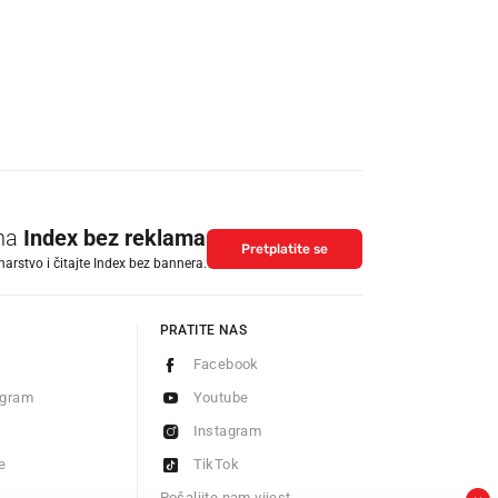
 na
Index bez reklama
Pretplatite se
arstvo i čitajte Index bez bannera.
PRATITE NAS
Facebook
ogram
Youtube
Instagram
e
TikTok
Pošaljite nam vijest