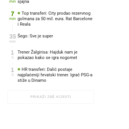
min
sjajna
7
Top transferi: City prodao rezervnog
min
golmana za 50 mil. eura. Rat Barcelone
i Reala
35
Šego: Sve je super
min
1
Trener Žalgirisa: Hajduk nam je
h
pokazao kako se igra nogomet
1
HR transferi: Dalić postaje
h
najplaćeniji hrvatski trener. Igrač PSG-a
stiže u Dinamo
PRIKAŽI JOŠ VIJESTI