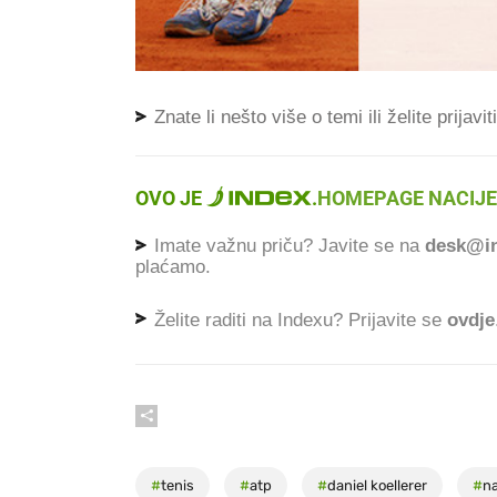
Znate li nešto više o temi ili želite prijavi
OVO JE
.
HOMEPAGE NACIJE
Imate važnu priču? Javite se na
desk@in
plaćamo.
Želite raditi na Indexu? Prijavite se
ovdje
#
tenis
#
atp
#
daniel koellerer
#
n