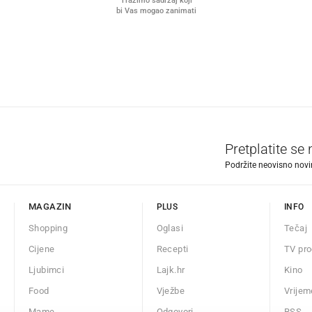
Tražimo sadržaj koji
bi Vas mogao zanimati
Pretplatite se
Podržite neovisno novin
MAGAZIN
PLUS
INFO
Shopping
Oglasi
Tečaj
Cijene
Recepti
TV pr
Ljubimci
Lajk.hr
Kino
Food
Vježbe
Vrijem
Mame
Odgovori
RSS