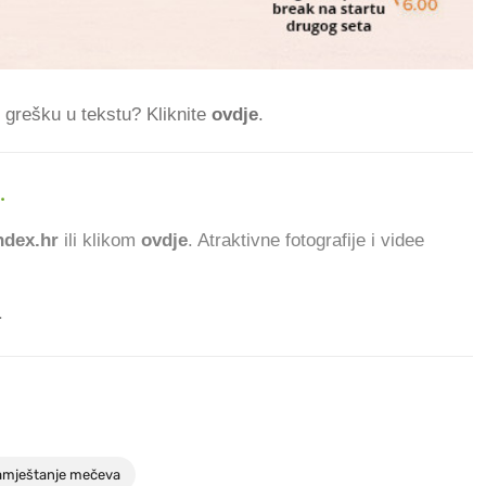
ti grešku u tekstu? Kliknite
ovdje
.
.
249.9
dex.hr
ili klikom
ovdje
. Atraktivne fotografije i videe
.
amještanje mečeva