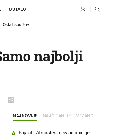
E
OSTALO
Ostali sportovi
Samo najbolji
NAJNOVIJE
NAJČITANIJE
VEZANO
4
Pajaziti: Atmosfera u svlačionici je