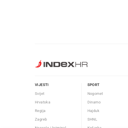
VIJESTI
SPORT
Svijet
Nogomet
Hrvatska
Dinamo
Regija
Hajduk
Zagreb
SHNL
Nesreće i kriminal
Košarka