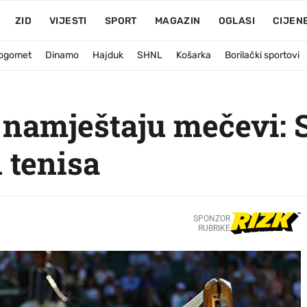
ZID
VIJESTI
SPORT
MAGAZIN
OGLASI
CIJEN
ogomet
Dinamo
Hajduk
SHNL
Košarka
Borilački sportovi
e namještaju mečevi: 
 tenisa
SPONZOR
RUBRIKE