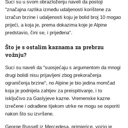
Suci su u svom obrazloženju naveli da postoji
"značajna razlika između udaljenosti korištene za
izračun brzine i udaljenosti koju je bolid broj 10 mogao
prijeći, a koja je, prema dokazima koje je Alpine
predstavio, čini se, i prijeđena".
Što je s ostalim kaznama za prebrzu
vožnju?
Suci su naveli da "suosjećaju s argumentom da mnogi
drugi bolidi nisu prijavljeni zbog prekoračenja
ograničenja brzine", no Alpine je bio jedina momčad
koja je podnijela zahtjev za preispitivanje, i to
isključivo za Gaslyjeve kazne. Vremenske kazne
izrečene i odrađene tijekom utrke ne mogu se osporiti
nakon što su izvršene.
George Russell iz Mercedesa, primjerice, vozio je