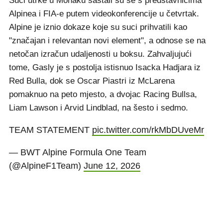
Suci utrke u Monaku sastali su se s predstavnicima
Alpinea i FIA-e putem videokonferencije u četvrtak.
Alpine je iznio dokaze koje su suci prihvatili kao
"značajan i relevantan novi element", a odnose se na
netočan izračun udaljenosti u boksu. Zahvaljujući
tome, Gasly je s postolja istisnuo Isacka Hadjara iz
Red Bulla, dok se Oscar Piastri iz McLarena
pomaknuo na peto mjesto, a dvojac Racing Bullsa,
Liam Lawson i Arvid Lindblad, na šesto i sedmo.
TEAM STATEMENT
pic.twitter.com/rkMbDUveMr
— BWT Alpine Formula One Team
(@AlpineF1Team)
June 12, 2026