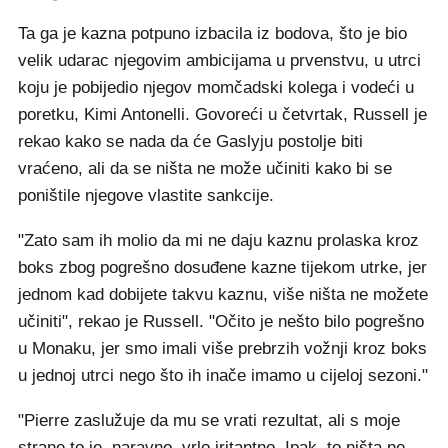
Ta ga je kazna potpuno izbacila iz bodova, što je bio
velik udarac njegovim ambicijama u prvenstvu, u utrci
koju je pobijedio njegov momčadski kolega i vodeći u
poretku, Kimi Antonelli. Govoreći u četvrtak, Russell je
rekao kako se nada da će Gaslyju postolje biti
vraćeno, ali da se ništa ne može učiniti kako bi se
poništile njegove vlastite sankcije.
"Zato sam ih molio da mi ne daju kaznu prolaska kroz
boks zbog pogrešno dosuđene kazne tijekom utrke, jer
jednom kad dobijete takvu kaznu, više ništa ne možete
učiniti", rekao je Russell. "Očito je nešto bilo pogrešno
u Monaku, jer smo imali više prebrzih vožnji kroz boks
u jednoj utrci nego što ih inače imamo u cijeloj sezoni."
"Pierre zaslužuje da mu se vrati rezultat, ali s moje
strane to je, naravno, vrlo iritantno. Ipak, to ništa ne