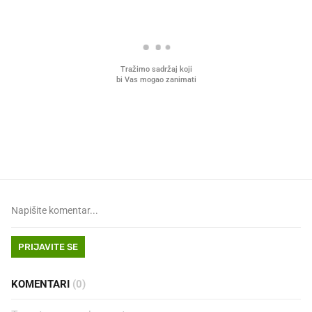
Što povezuje Lexus i
Mokri prsti, kruh i paštet
legendarnog Ponyja?
ritual koji nikad nismo p
PRIJAVITE SE
KOMENTARI
(0)