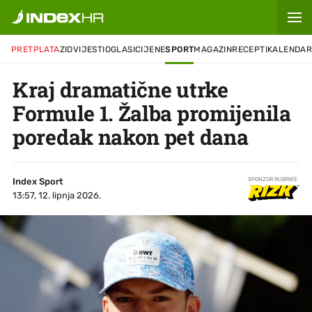
PRETPLATA
ZID
VIJESTI
OGLASI
CIJENE
SPORT
MAGAZIN
RECEPTI
KALENDA
Kraj dramatične utrke
Formule 1. Žalba promijenila
poredak nakon pet dana
Index Sport
SPONZOR RUBRIKE
13:57, 12. lipnja 2026.