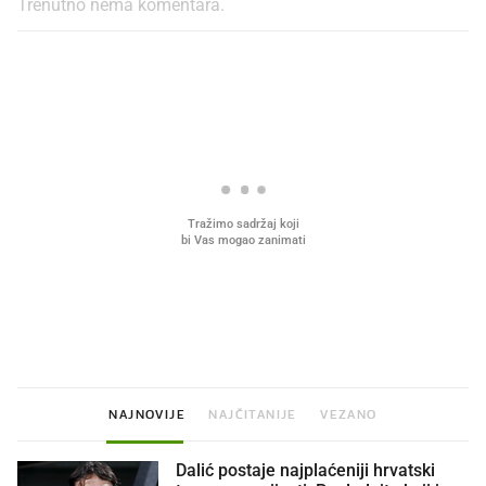
Trenutno nema komentara.
PROČITAJTE JOŠ
Što povezuje Lexus i
Mokri prsti, kruh i paštet
legendarnog Ponyja?
ritual koji nikad nismo p
NAJNOVIJE
NAJČITANIJE
VEZANO
Dalić postaje najplaćeniji hrvatski