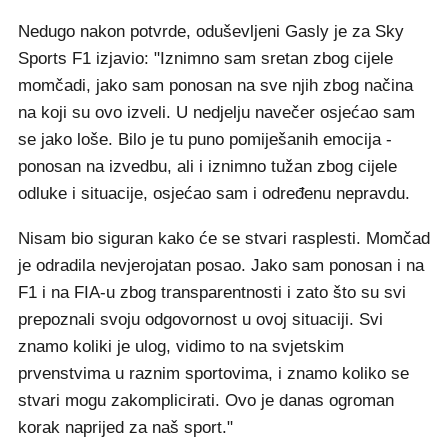
Nedugo nakon potvrde, oduševljeni Gasly je za Sky
Sports F1 izjavio: "Iznimno sam sretan zbog cijele
momčadi, jako sam ponosan na sve njih zbog načina
na koji su ovo izveli. U nedjelju navečer osjećao sam
se jako loše. Bilo je tu puno pomiješanih emocija -
ponosan na izvedbu, ali i iznimno tužan zbog cijele
odluke i situacije, osjećao sam i određenu nepravdu.
Nisam bio siguran kako će se stvari rasplesti. Momčad
je odradila nevjerojatan posao. Jako sam ponosan i na
F1 i na FIA-u zbog transparentnosti i zato što su svi
prepoznali svoju odgovornost u ovoj situaciji. Svi
znamo koliki je ulog, vidimo to na svjetskim
prvenstvima u raznim sportovima, i znamo koliko se
stvari mogu zakomplicirati. Ovo je danas ogroman
korak naprijed za naš sport."