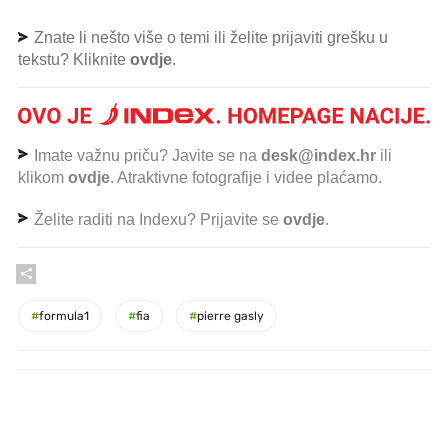
Znate li nešto više o temi ili želite prijaviti grešku u
tekstu? Kliknite
ovdje
.
Imate važnu priču? Javite se na
desk@index.hr
ili
klikom
ovdje
. Atraktivne fotografije i videe plaćamo.
Želite raditi na Indexu? Prijavite se
ovdje
.
#
formula1
#
fia
#
pierre gasly
PROČITAJTE JOŠ