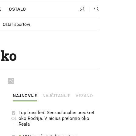
E
OSTALO
Ostali sportovi
tko
NAJNOVIJE
NAJČITANIJE
VEZANO
6
Top transferi: Senzacionalan preokret
kol
oko Rodrija. Vinicius prelomio oko
Reala