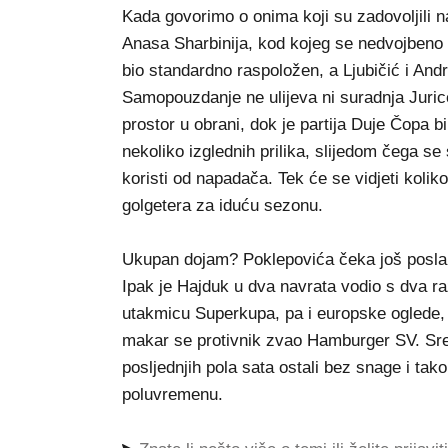
Kada govorimo o onima koji su zadovoljili 
Anasa Sharbinija, kod kojeg se nedvojbeno
bio standardno raspoložen, a Ljubičić i Andr
Samopouzdanje ne ulijeva ni suradnja Jurice B
prostor u obrani, dok je partija Duje Čopa b
nekoliko izglednih prilika, slijedom čega s
koristi od napadača. Tek će se vidjeti koliko
golgetera za iduću sezonu.
Ukupan dojam? Poklepovića čeka još posla 
Ipak je Hajduk u dva navrata vodio s dva r
utakmicu Superkupa, pa i europske oglede, 
makar se protivnik zvao Hamburger SV. Sreć
posljednjih pola sata ostali bez snage i ta
poluvremenu.