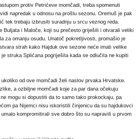
nastupom protiv Petrićeve momčadi, treba spomenuti
 vidi napredak u odnosu na prošlu sezonu. Oremuš je pak
ić tek trebaju izbrusiti suradnju u srcu veznog reda.
uljata i Maloče, koji su prečesto griješili i otvarali veliki
ila za omanju osudu. Unatoč pokretljivosti, promašio je
e stvara strah kako Hajduk ove sezone neće imati velike
 je struka Splićana pogriješila kada se odlučila ne kupiti
ukoliko od ove momčadi želi naslov prvaka Hrvatske.
azlike, a ozbiljne momčadi koje za par dana očekuju
ne mogu si dopustiti da to samo tako prokockaju, pa
om pa Nijemci nisu iskoristili činjenicu da su hajdukovci
ko umalo kompromitirali sve dobro što su napravili u prvom