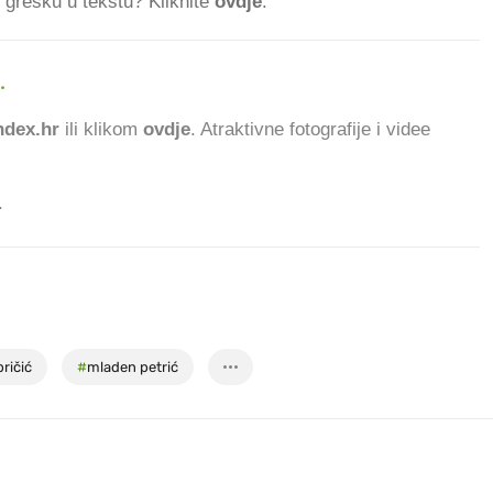
ti grešku u tekstu? Kliknite
ovdje
.
.
dex.hr
ili klikom
ovdje
. Atraktivne fotografije i videe
.
bričić
#
mladen petrić