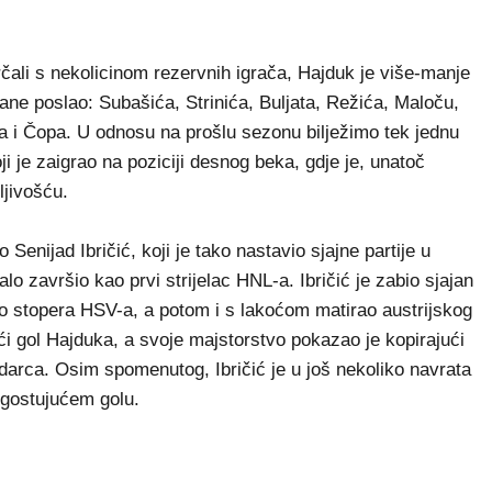
strčali s nekolicinom rezervnih igrača, Hajduk je više-manje
ane poslao: Subašića, Strinića, Buljata, Režića, Maloču,
ća i Čopa. U odnosu na prošlu sezonu bilježimo tek jednu
 je zaigrao na poziciji desnog beka, gdje je, unatoč
ljivošću.
enijad Ibričić, koji je tako nastavio sjajne partije u
o završio kao prvi strijelac HNL-a. Ibričić je zabio sjajan
io stopera HSV-a, a potom i s lakoćom matirao austrijskog
eći gol Hajduka, a svoje majstorstvo pokazao je kopirajući
arca. Osim spomenutog, Ibričić je u još nekoliko navrata
gostujućem golu.