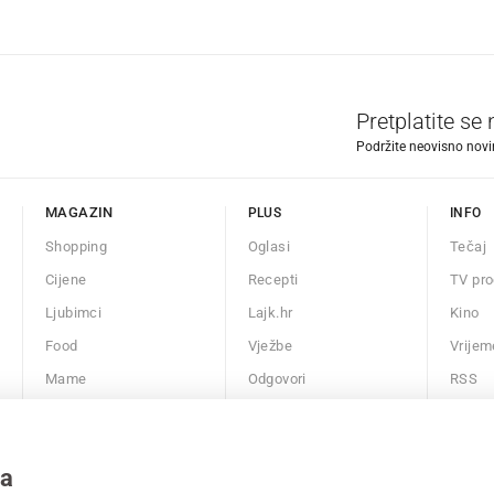
Pretplatite se
Podržite neovisno novin
MAGAZIN
PLUS
INFO
Shopping
Oglasi
Tečaj
Cijene
Recepti
TV pr
Ljubimci
Lajk.hr
Kino
Food
Vježbe
Vrijem
Mame
Odgovori
RSS
Auto
Kalendar
Fit
ma
Chill