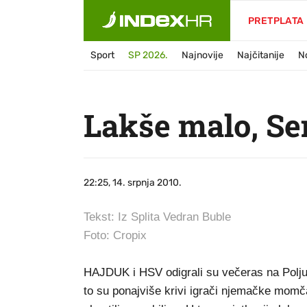
PRETPLATA
Sport
SP 2026.
Najnovije
Najčitanije
N
Lakše malo, Sen
22:25, 14. srpnja 2010.
Tekst: Iz Splita Vedran Buble
Foto: Cropix
HAJDUK i HSV odigrali su večeras na Poljud
to su ponajviše krivi igrači njemačke momčadi