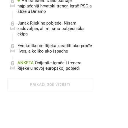
6
HR transferi: Dalić postaje
kol
najplaćeniji hrvatski trener. Igrač PSG-a
stiže u Dinamo
6
Junak Rijekine pobjede: Nisam
kol
zadovoljan, ali mi smo pobjednička
ekipa
6
Evo koliko će Rijeka zaraditi ako prođe
kol
Ilves, a koliko ako ispadne
6
ANKETA
Ocijenite igrače i trenera
kol
Rijeke u novoj europskoj pobjedi
PRIKAŽI JOŠ VIJESTI