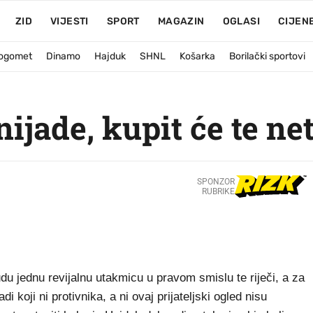
ZID
VIJESTI
SPORT
MAGAZIN
OGLASI
CIJEN
ogomet
Dinamo
Hajduk
SHNL
Košarka
Borilački sportovi
ijade, kupit će te ne
SPONZOR
RUBRIKE
u jednu revijalnu utakmicu u pravom smislu te riječi, a za
 koji ni protivnika, a ni ovaj prijateljski ogled nisu