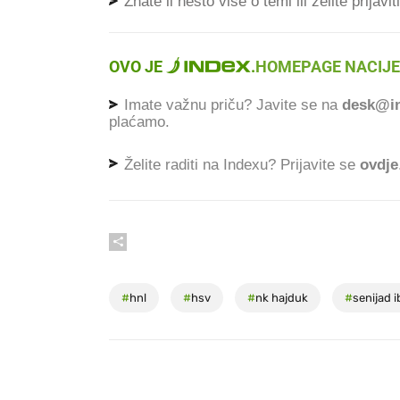
Znate li nešto više o temi ili želite prijavi
OVO JE
.
HOMEPAGE NACIJE
Imate važnu priču? Javite se na
desk@in
plaćamo.
Želite raditi na Indexu? Prijavite se
ovdje
#
hnl
#
hsv
#
nk hajduk
#
senijad i