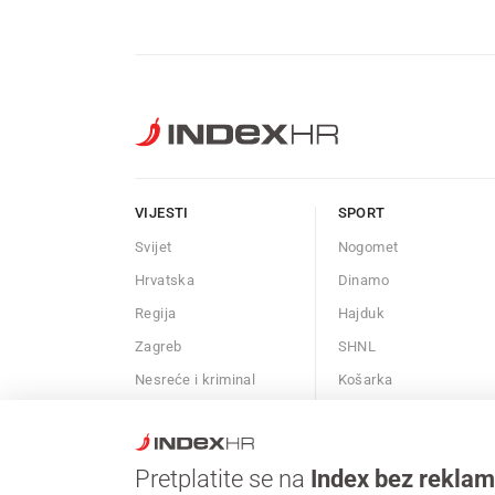
VIJESTI
SPORT
Svijet
Nogomet
Hrvatska
Dinamo
Regija
Hajduk
Zagreb
SHNL
Nesreće i kriminal
Košarka
Znanost
Borilački sportovi
Kalendar
Ostali sportovi
Pretplatite se na
Index bez rekla
Afere