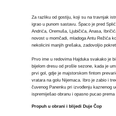
Za razliku od gostiju, koji su na travnjak i
igrao u punom sastavu. Špaco je pred Splić
Andrića, Oremuša, Ljubičića, Anasa, Ibriči
novost u momčadi, mladoga Antu Režića koji
nekolicini manjih grešaka, zadovoljio pokret
Prvo ime u redovima Hajduka svakako je bio S
bijelom dresu od prošle sezone, kada je umal
prvi gol, gdje je majstorskom fintom prevar
vratara na golu Nijemaca. Ibro je zabio i tr
čuvenog Panenku pri izvođenju kaznenog ud
ispremiješao obranu i opasno pucao prema 
Propuh u obrani i blijedi Duje Čop