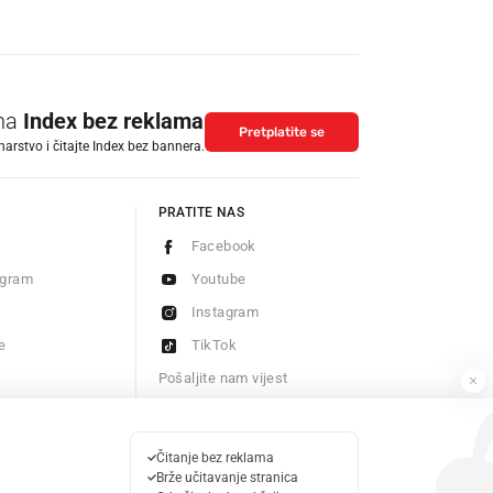
 na
Index bez reklama
Pretplatite se
arstvo i čitajte Index bez bannera.
PRATITE NAS
Facebook
ogram
Youtube
Instagram
e
TikTok
Pošaljite nam vijest
Newsletter
Čitanje bez reklama
Brže učitavanje stranica