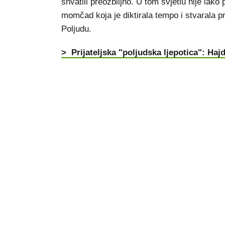
shvatili preozbiljno. U tom svjetlu nije lako
momčad koja je diktirala tempo i stvarala p
Poljudu.
> Prijateljska "poljudska ljepotica": Ha