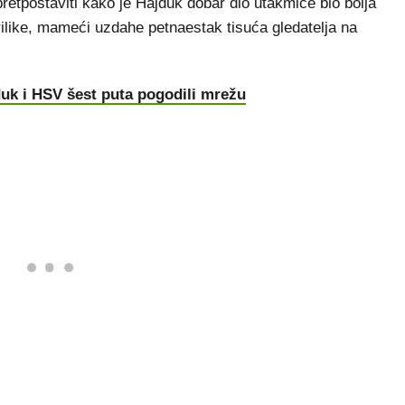
 pretpostaviti kako je Hajduk dobar dio utakmice bio bolja
rilike, mameći uzdahe petnaestak tisuća gledatelja na
jduk i HSV šest puta pogodili mrežu