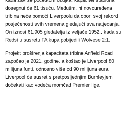
kada završe početkom ožujka, kapacitet stadiona
dosegnut će 61 tisuću. Međutim, ni novouređena
tribina neće pomoći Liverpoolu da obori svoj rekord
posjećenosti svih vremena gledajući sva natjecanja.
On iznosi 61.905 gledatelja iz veljače 1952., kada su
Redsi u susretu FA kupa pobijedili Wolvese 2:1.
Projekt proširenja kapaciteta tribine Anfield Road
započeo je 2021. godine, a koštao je Liverpool 80
milijuna funti, odnosno više od 90 milijuna eura.
Liverpool će susret s pretposljednjim Burnleyjem
dočekati kao vodeća momčad Premier lige.