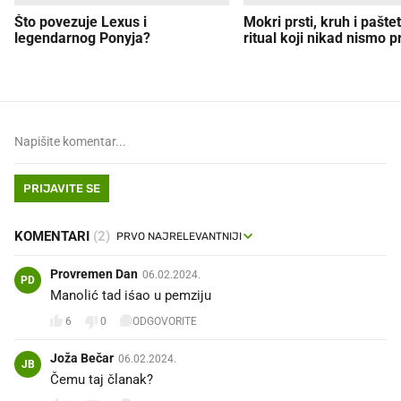
Što povezuje Lexus i
Mokri prsti, kruh i paštet
legendarnog Ponyja?
ritual koji nikad nismo p
PRIJAVITE SE
KOMENTARI
(2)
Provremen Dan
06.02.2024.
PD
Manolić tad iśao u pemziju
6
0
ODGOVORITE
Joža Bečar
06.02.2024.
JB
Čemu taj članak?