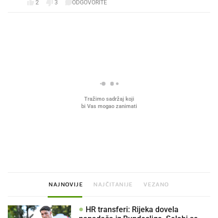
2
3
ODGOVORITE
PROČITAJTE JOŠ
Što povezuje Lexus i
Mokri prsti, kruh i paštet
legendarnog Ponyja?
ritual koji nikad nismo p
NAJNOVIJE
NAJČITANIJE
VEZANO
HR transferi: Rijeka dovela