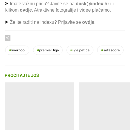
Imate važnu priču? Javite se na
desk@index.hr
ili
klikom
ovdje
. Atraktivne fotografije i videe plaćamo.
Želite raditi na Indexu? Prijavite se
ovdje
.
#
liverpool
#
premier liga
#
lige petice
#
sofascore
PROČITAJTE JOŠ