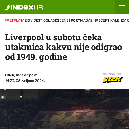
PRETPLATA
ZID
VIJESTI
OGLASI
CIJENE
SPORT
MAGAZIN
RECEPTI
KALENDA
Liverpool u subotu čeka
utakmica kakvu nije odigrao
od 1949. godine
HINA, Index Sport
SPONZOR RUBRIKE
14:37, 06. veljače 2024.